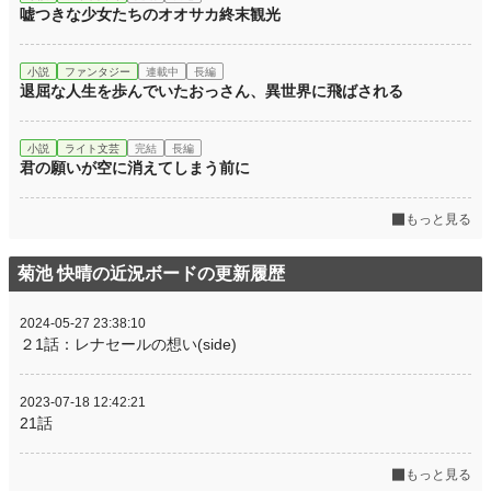
嘘つきな少女たちのオオサカ終末観光
小説
ファンタジー
連載中
長編
退屈な人生を歩んでいたおっさん、異世界に飛ばされる
小説
ライト文芸
完結
長編
君の願いが空に消えてしまう前に
もっと見る
菊池 快晴の近況ボードの更新履歴
2024-05-27 23:38:10
２1話：レナセールの想い(side)
2023-07-18 12:42:21
21話
もっと見る