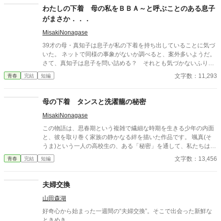
紗夜の部屋でご飯をご馳走になるほど親密に。 優しくて穏やかで
わたしの下着 母の私をＢＢＡ～と呼ぶことのある息子
――その色気に触れるたび、翔太の心は揺れていく。 大人の女性
がまさか．．．
と大学生、甘くちょっぴり刺激的な同居生活（？）がはじまる。
MisakiNonagase
39才の母・真知子は息子が私の下着を持ち出していることに気づ
いた。 ネットで同様の事象がないか調べると、案外多いようだ。
さて、真知子は息子を問い詰める？ それとも気づかないふりを
続けてあげるか？ そのほかに外伝も綴りました。
文字数：11,293
青春
完結
短編
母の下着 タンスと洗濯籠の秘密
MisakiNonagase
この物語は、思春期という複雑で繊細な時期を生きる少年の内面
と、彼を取り巻く家族の静かなる絆を描いた作品です。 颯真(そ
うま)という一人の高校生の、ある「秘密」を通して、私たちは成
長の過程で誰もが抱くかもしれない戸惑い、罪悪感、そしてそれ
文字数：13,456
青春
完結
短編
らを包み込む家族の無言の理解に触れます。 物語は、現在の颯真
と恋人・彩花との関係から、中学時代にさかのぼる形で展開され
ます。そこで明らかになるのは、彼がかつて母親の下着に対して
夫婦交換
抱いた抑えがたい好奇心と、それに伴う一連の行為です。それは
山田森湖
彼自身が「歪んだ」と感じる過去の断片であり、深い恥ずかしさ
と自己嫌悪を伴う記憶です。 しかし、この物語の核心は、単なる
好奇心から始まった一週間の“夫婦交換”。そこで出会った新鮮な
過去の告白にはありません。むしろ、その行為に「気づいていた
ときめき