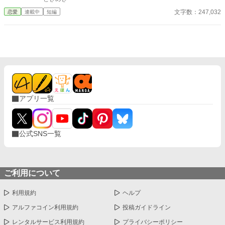
はず」の母親が、なぜ一言も問い詰めず、誰にも告げず、ただ静
文字数：247,032
恋愛
連載中
短編
かに見守り続けたのか——という問いにこそあります。そこに
は、親子という関係を超えた、深い人間理解と、言葉にされない
優しさが横たわっています。 センシティブな題材を、露骨な描写
や扇情的な表現に頼ることなく、あくまで颯真の内省的な視点か
ら丁寧に紡ぎ出しています。読者は、主人公の痛みと恥ずかしさ
を共有しながら、同時に、彼を破綻から救った「沈黙の救済」の
重みと温かさを感じ取ることでしょう。 これは、一つの過ちと、
その赦しについての物語です。また、成長とは時に恥ずかしい過
去を背負いながら、他者の無償の寛容さによって初めて前を向け
るようになる過程であること、そして家族の愛が最も深く現れる
アプリ一覧
のは、時に何も言わない瞬間であることを、静かにしかし確かに
伝える物語です。 どうか、登場人物たちの静かなる心の襞に寄り
添いながら、ページをめくってください。
公式SNS一覧
ご利用について
利用規約
ヘルプ
アルファコイン利用規約
投稿ガイドライン
レンタルサービス利用規約
プライバシーポリシー