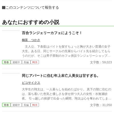
このコンテンツについて報告する
あなたにおすすめの小説
百合ランジェリーカフェにようこそ！
楠富 つかさ
主人公、下条藍はバイトを探すちょっと胸が大きい普通の女子
大生。ある日、同じサークルの先輩からバイト先を紹介してもら
うのだが、そこは男子禁制のカフェ併設ランジェリーショップ
で！？ ちょっとハレンチなお仕事カフェライフ、始まりま
文字数：59,023
青春
連載中
長編
R15
す！！ ※この物語はフィクションであり実在の人物・団体・法律
とは一切関係ありません。 表紙画像はAIイラストです。下着が生
成できないのでビキニで代用しています。
同じアパートに住む年上未亡人美女は甘すぎる。
ピコサイクス
大学生の翔太は、一人暮らしを始めたばかり。 真下の階に住むの
は、落ち着いた色気と優しさを併せ持つ大人の女性・水無瀬紗
夜。 引っ越しの挨拶で出会った瞬間、翔太は心を奪われてしま
う。 偶然にもアルバイト先のスーパーで再会した彼女は、翔太を
文字数：31,050
青春
連載中
長編
R15
すぐに採用し、温かく仕事を教えてくれる存在だった。 ある日の
仕事帰り、ふたりで過ごす時間が増えていき――そして気づけば