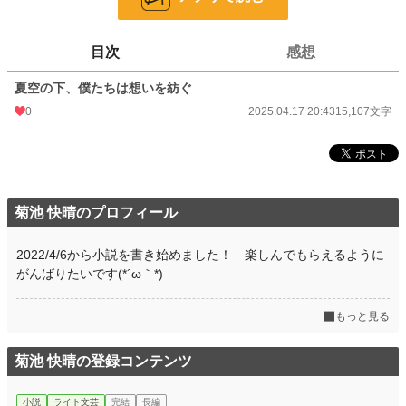
ライト文芸
9,587 位 / 9,587 件
目次
感想
お気に入り
2
夏空の下、僕たちは想いを紡ぐ
24h.ポイント
0 pt
0
2025.04.17 20:43
15,107文字
文字数
15,107
更新日時
2025.04.17 20:43
初回公開日時
2025.04.17 20:43
菊池 快晴のプロフィール
初回完結日時
2025.04.17 20:43
週間ポイント
28 pt (56,925 位)
2022/4/6から小説を書き始めました！ 楽しんでもらえるように
がんばりたいです(*´ω｀*)
月間ポイント
56 pt (77,878 位)
年間ポイント
4,066 pt (50,491 位)
もっと見る
累計ポイント
6,394 pt (115,454 位)
菊池 快晴の登録コンテンツ
小説
ライト文芸
完結
長編