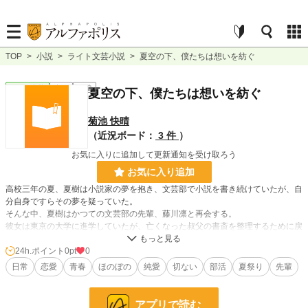
TOP
>
小説
>
ライト文芸小説
>
夏空の下、僕たちは想いを紡ぐ
ライト文芸
完結
短編
夏空の下、僕たちは想いを紡ぐ
菊池 快晴
（近況ボード：
3 件
）
お気に入りに追加して更新通知を受け取ろう
お気に入り追加
高校三年の夏、夏樹は小説家の夢を抱き、文芸部で小説を書き続けていたが、自
分自身ですらその夢を疑っていた。
そんな中、夏樹はかつての文芸部の先輩、藤川凛と再会する。
彼女は東京の大学に進学していたが、亡くなった叔父の書斎を整理するために戻
ってきていた。
二人は再び創作について語り合うも、夏樹は凛が小説を書けなくなったことを知
24h.ポイント
0pt
0
る。
日常
恋愛
青春
ほのぼの
純愛
切ない
部活
夏祭り
先輩
夏樹は、凛に書くことの楽しさを思い出してもらいたいと夏祭りに誘う――。
アプリで読む
小説
228,843 位 / 228,843 件