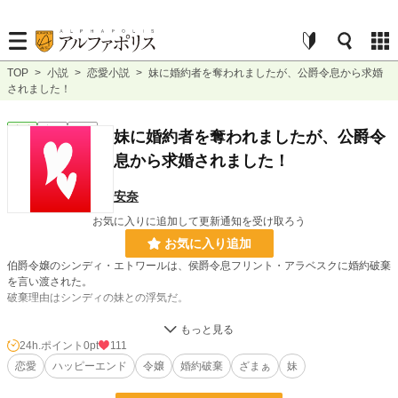
TOP
>
小説
>
恋愛小説
>
妹に婚約者を奪われましたが、公爵令息から求婚
されました！
恋愛
完結
短編
妹に婚約者を奪われましたが、公爵令
息から求婚されました！
安奈
お気に入りに追加して更新通知を受け取ろう
お気に入り追加
伯爵令嬢のシンディ・エトワールは、侯爵令息フリント・アラベスクに婚約破棄
を言い渡された。
破棄理由はシンディの妹との浮気だ。
シンディは婚約者と妹の両方に裏切られ、悲しみの渦に巻き込まれる。
しかし、それを救ったのは公爵令息のディエス・マローネだった。
24h.ポイント
0pt
111
シンディはディエスの紳士的な態度に次第に心を許すようになっていく。
恋愛
ハッピーエンド
令嬢
婚約破棄
ざまぁ
妹