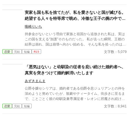
噂すらない。 だから、はい、離婚。勝手に。 白い結婚だったの
で、勝手に離婚しました。 何か問題あります？
実家も国も私を捨てたが、私を愛さないと国が滅びる。
絶望する人々を特等席で眺め、冷徹な王子の腕の中で思
考停止する。
唯崎りいち
持参金がないという理由で家族と祖国から追放された私は、実は
この国を支える“加護”そのものだった。 私が去った瞬間、王都の
結界は崩れ、国は崩壊へ向かい始める。 そんな私を拾ったのは、
冷徹と噂される隣国の王子。 「やっと見つけた。お前は俺のもの
文字数：5,079
恋愛
完結
短編
R15
だ」 捨てられたはずの私は、気づけば滅びゆく祖国を背に、彼の
腕の中で溺愛されていた。
「悪気はない」と幼馴染の従者を庇い続けた婚約者へ、
真実を突きつけて婚約解消いたします
あずきまんま
公爵令嬢セシリアは、婚約者である伯爵令息ジュリアンとの仲を
深めようと努めていたが、観劇やティータイム、街歩きに至るま
で、ことごとく彼の幼馴染兼専属従者・レオンに邪魔され続けて
いた。セシリアやその父である公爵が度重なる非礼を注意・抗議
文字数：8,941
恋愛
完結
短編
しても、ジュリアンは「悪気はないんだ」「寛容になりなさい」
と一向に取り合わず、従者の暴走を放置し続ける。 無数の不誠実
な対応に堪忍袋の緒が切れたセシリアは、綿密な記録を携え、建
国記念夜会という晴れの舞台で決着をつけることを決意。大勢の