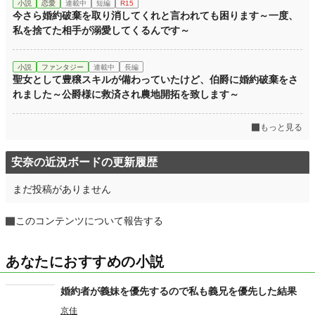
小説
恋愛
連載中
短編
R15
今さら婚約破棄を取り消してくれと言われても困ります～一度、
私を捨てた相手が溺愛してくるんです～
小説
ファンタジー
連載中
長編
聖女として豊穣スキルが備わっていたけど、伯爵に婚約破棄をさ
れました～公爵様に救済され農地開拓を致します～
もっと見る
安奈の近況ボードの更新履歴
まだ投稿がありません
このコンテンツについて報告する
あなたにおすすめの小説
婚約者が義妹を優先するので私も義兄を優先した結果
京佳