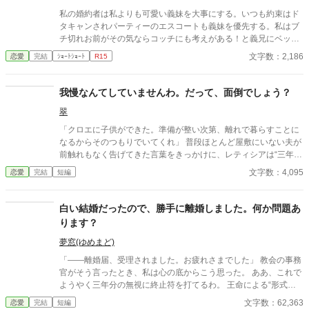
私の婚約者は私よりも可愛い義妹を大事にする。いつも約束はド
タキャンされパーティーのエスコートも義妹を優先する。私はブ
チ切れお前がその気ならコッチにも考えがある！と義兄にベッタ
リする事にした。「ずっとお前を愛してた！」義兄は大喜びして
文字数：2,186
恋愛
完結
ｼｮｰﾄｼｮｰﾄ
R15
私を溺愛し始める。そして私は夜会で婚約者に婚約破棄を告げら
れたのだけど何故か彼の義妹が顔真っ赤にして怒り出す。 ちんち
くりん婚約者＆義妹。美形長身モデル体型の義兄。ざまぁ。溺愛
我慢なんてしていませんわ。だって、面倒でしょう？
ハピエン。ゆるゆる設定。
翠
「クロエに子供ができた。準備が整い次第、離れで暮らすことに
なるからそのつもりでいてくれ」 普段ほとんど屋敷にいない夫が
前触れもなく告げてきた言葉をきっかけに、レティシアは“三年
間”の契約を終わらせることにした。 赤の他人を屋敷に迎えるこ
文字数：4,095
恋愛
完結
短編
とはしない。 不要なものに感情を砕く理由などない。 「だって、
面倒でしょう？」 不誠実な夫も、無意味な結婚も、 この際すべて
切り捨ててしまいましょう。
白い結婚だったので、勝手に離婚しました。何か問題あ
ります？
夢窓(ゆめまど)
「――離婚届、受理されました。お疲れさまでした」 教会の事務
官がそう言ったとき、私は心の底からこう思った。 ああ、これで
ようやく三年分の無視に終止符を打てるわ。 王命による“形式結
婚”。 夫の顔も知らず、手紙もなし、戦地から帰ってきたという
文字数：62,363
恋愛
完結
短編