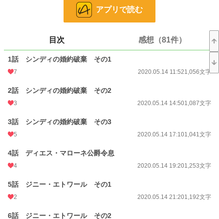
小説
228,845 位 / 228,845 件
アプリで読む
恋愛
66,371 位 / 66,371 件
お気に入り
3,565
目次
感想（81件）
24h.ポイント
0 pt
1話 シンディの婚約破棄 その1
文字数
47,076
7
2020.05.14 11:52
1,056文字
更新日時
2020.07.06 19:05
2話 シンディの婚約破棄 その2
3
2020.05.14 14:50
1,087文字
初回公開日時
2020.05.14 11:52
初回完結日時
2020.07.06 19:06
3話 シンディの婚約破棄 その3
5
2020.05.14 17:10
1,041文字
週間ポイント
77 pt (38,585 位)
4話 ディエス・マローネ公爵令息
月間ポイント
385 pt (39,318 位)
4
2020.05.14 19:20
1,253文字
年間ポイント
5,048 pt (45,742 位)
5話 ジニー・エトワール その1
累計ポイント
2,892,638 pt (1,722 位)
2
2020.05.14 21:20
1,192文字
6話 ジニー・エトワール その2