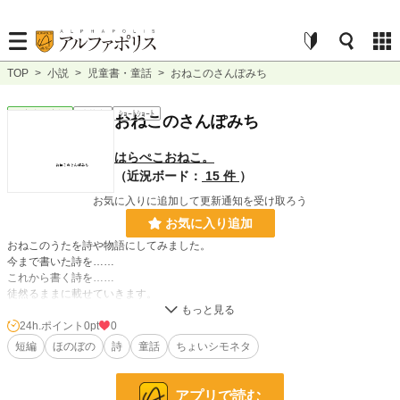
TOP
>
小説
>
児童書・童話
>
おねこのさんぽみち
児童書・童話
連載中
ｼｮｰﾄｼｮｰﾄ
おねこのさんぽみち
はらぺこおねこ。
（近況ボード：
15 件
）
お気に入りに追加して更新通知を受け取ろう
お気に入り追加
おねこのうたを詩や物語にしてみました。
今まで書いた詩を……
これから書く詩を……
徒然るままに載せていきます。
また。ジャンルがなにになるかわかりませんのでおそらく一番近い「児童書・童
話」で書かせていただきます。
24h.ポイント
0pt
0
短編
ほのぼの
詩
童話
ちょいシモネタ
小説
228,957 位 / 228,957 件
アプリで読む
児童書・童話
4,657 位 / 4,657 件