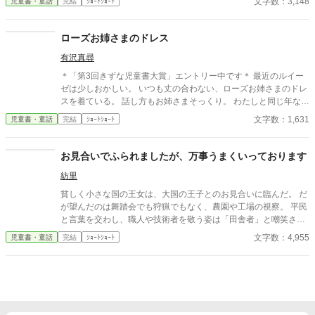
文字数：3,148
児童書・童話
完結
ｼｮｰﾄｼｮｰﾄ
ローズお姉さまのドレス
有沢真尋
＊「第3回きずな児童書大賞」エントリー中です＊ 最近のルイー
ゼは少しおかしい。 いつも丈の合わない、ローズお姉さまのドレ
スを着ている。 話し方もお姉さまそっくり。 わたしと同じ年なの
に、ずいぶん年上のように振舞う。 表紙はかんたん表紙メーカー
文字数：1,631
児童書・童話
完結
ｼｮｰﾄｼｮｰﾄ
さまで作成
お見合いでふられましたが、万事うまくいっております
紡里
貧しく小さな国の王女は、大国の王子とのお見合いに臨んだ。 だ
が望んだのは舞踏会でも狩猟でもなく、農園や工場の視察。 平民
と言葉を交わし、職人や技術者を敬う姿は「田舎者」と嘲笑さ
れ、婚約はあっさり断られてしまう。 それでも王女は落ち込まな
文字数：4,955
児童書・童話
完結
ｼｮｰﾄｼｮｰﾄ
かった。 「良いご縁に恵まれましたもの」