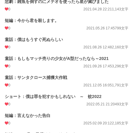
悲劇：雑魚を倒すのにメテオを使ったら星が滅びました
0
2021.04.28 22:21
1,143文字
短編：今から君を殺します。
0
2021.05.26 17:45
799文字
童話：僕はもうすぐ死ぬらしい
0
2021.08.26 12:48
2,160文字
童話：もしもマッチ売りの少女がA型だったなら～2021
0
2021.09.26 17:45
3,296文字
童話：サンタクロース捕獲大作戦
0
2021.12.05 16:05
1,791文字
ショート：僕は罪を犯すかもしれない ～ 蚊2022
0
2022.05.21 21:20
493文字
短編：言えなかった告白
0
2025.02.09 20:12
2,185文字