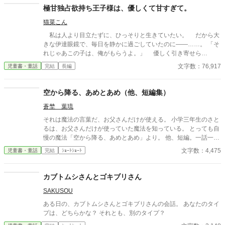
極甘独占欲持ち王子様は、優しくて甘すぎて。
猫菜こん
私は人より目立たずに、ひっそりと生きていたい。 だから大
きな伊達眼鏡で、毎日を静かに過ごしていたのに――……。 「そ
れじゃあこの子は、俺がもらうよ。」 優しく引き寄せら
れ、“王子様”の腕の中に閉じ込められ。 ……これは一体どうい
文字数：76,917
児童書・童話
完結
長編
う状況なんですか!? 静かな場所が好きで大人しめな地味子ちゃ
ん できるだけ目立たないように過ごしたい 湖宮結衣（こみや
ゆい） × 文武両道な学園の王子様 実は、好きな子を誰より
空から降る、あめとあめ（他、短編集）
も独り占めしたがり……？ 氷堂秦斗（ひょうどうかなと） 最
蒼埜 葉琉
初は【仮】のはずだった。 「結衣さん……って呼んでもいい？
だから、俺のことも名前で呼んでほしいな。」 「さっきので嫉妬
それは魔法の言葉だ、お父さんだけが使える。 小学三年生のさと
したから、ちょっとだけ抱きしめられてて。」 「俺は前から結衣
るは、お父さんだけが使っていた魔法を知っている。 とっても自
さんのことが好きだったし、 今もどうしようもないくらい好き
慢の魔法「空から降る、あめとあめ」より。 他、短編。一話一話
なんだ。」 ……でもいつの間にか、どうしようもないくらい溺
で完結。 ほんのせつなかったり、あかるかったり。そんなお話の
文字数：4,475
児童書・童話
完結
ｼｮｰﾄｼｮｰﾄ
れていた。
集まり。
カブトムシさんとゴキブリさん
SAKUSOU
ある日の、カブトムシさんとゴキブリさんの会話。 あなたのタイ
プは、どちらかな？ それとも、別のタイプ？