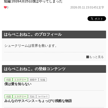
短編:20264月25日僕はやってしまった
0
2026.05.11 23:01
451文字
はらぺこおねこ。のプロフィール
シュークリームは世界を救います。
もっと見る
はらぺこおねこ。の登録コンテンツ
小説
ミステリー
連載中
短編
僕は愛を知らない
小説
ミステリー
完結
ｼｮｰﾄｼｮｰﾄ
みんなのサスペンス～ちょっぴり残酷な物語