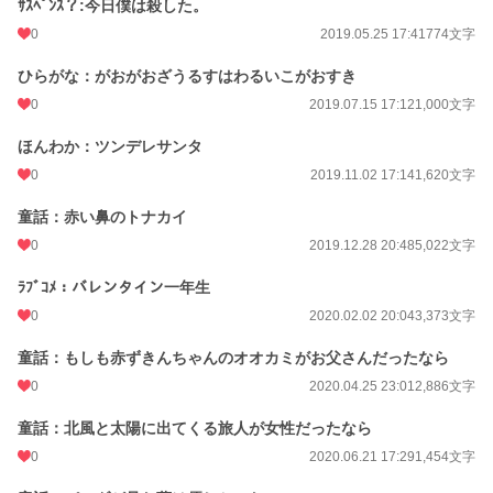
ｻｽﾍﾟﾝｽ？:今日僕は殺した。
0
2019.05.25 17:41
774文字
ひらがな：がおがおざうるすはわるいこがおすき
0
2019.07.15 17:12
1,000文字
ほんわか：ツンデレサンタ
0
2019.11.02 17:14
1,620文字
童話：赤い鼻のトナカイ
0
2019.12.28 20:48
5,022文字
ﾗﾌﾞｺﾒ：バレンタイン一年生
0
2020.02.02 20:04
3,373文字
童話：もしも赤ずきんちゃんのオオカミがお父さんだったなら
0
2020.04.25 23:01
2,886文字
童話：北風と太陽に出てくる旅人が女性だったなら
0
2020.06.21 17:29
1,454文字