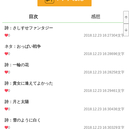
お気に入り
2
目次
感想
24h.ポイント
0 pt
詩：さしすせファンタジー
文字数
101,690
0
2018.12.23 16:27
304文字
更新日時
2026.05.11 23:01
ネタ：おっぱい戦争
初回公開日時
2018.12.23 16:27
0
2018.12.23 16:28
696文字
週間ポイント
0 pt (228,957 位)
詩：一輪の花
月間ポイント
42 pt (83,903 位)
0
2018.12.23 16:28
258文字
年間ポイント
830 pt (89,525 位)
詩：貴女に逢えてよかった
累計ポイント
49,726 pt (44,761 位)
0
2018.12.23 16:29
461文字
詩：月と太陽
0
2018.12.23 16:30
436文字
詩：雪のように白く
0
2018.12.23 16:30
329文字