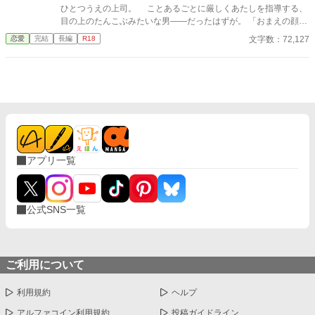
ひとつうえの上司。 ことあるごとに厳しくあたしを指導する、
目の上のたんこぶみたいな男――だったはずが。 「おまえの顔、
えっろい」 神様仏様どうしてあたしはこの男に今宵も激しく愛
文字数：72,127
恋愛
完結
長編
R18
しこまれているのでしょう。 ――2000年代初頭、IT系企業で懸
命に働く新卒女子×厳しめの俺様男子との恋物語。 ＊＊2026.01.0
2start～2026.01.17end＊＊ ◆エブリスタ様にも掲載。人気沸騰
中です！ https://estar.jp/novels/26513389
アプリ一覧
公式SNS一覧
ご利用について
利用規約
ヘルプ
アルファコイン利用規約
投稿ガイドライン