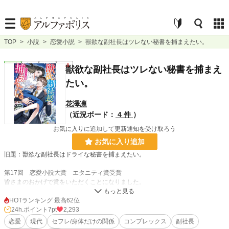
TOP
>
小説
>
恋愛小説
>
獣欲な副社長はツレない秘書を捕まえたい。
恋愛
完結
長編
R18
獣欲な副社長はツレない秘書を捕まえ
たい。
花澤凛
（近況ボード：
4 件
）
お気に入りに追加して更新通知を受け取ろう
お気に入り追加
旧題：獣欲な副社長はドライな秘書を捕まえたい。
第17回 恋愛小説大賞 エタニティ賞受賞
皆さまのおかげで賞をいただくことになりました。
ありがとうございます。
HOTランキング 最高62位
24h.ポイント
7pt
2,293
越智美琴（おちみこと）は元彼に「お前とのセックス、気持ちよくない」と言わ
恋愛
現代
セフレ/身体だけの関係
コンプレックス
副社長
れたことをきっかけにセックスを探求し続けていた。とはいえ、相手はいないの