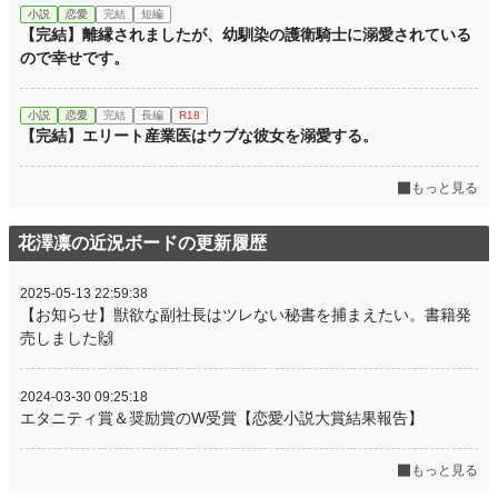
小説
恋愛
完結
短編
【完結】離縁されましたが、幼馴染の護衛騎士に溺愛されている
ので幸せです。
小説
恋愛
完結
長編
R18
【完結】エリート産業医はウブな彼女を溺愛する。
もっと見る
花澤凛の近況ボードの更新履歴
2025-05-13 22:59:38
【お知らせ】獣欲な副社長はツレない秘書を捕まえたい。書籍発
売しました🙌
2024-03-30 09:25:18
エタニティ賞＆奨励賞のW受賞【恋愛小説大賞結果報告】
もっと見る