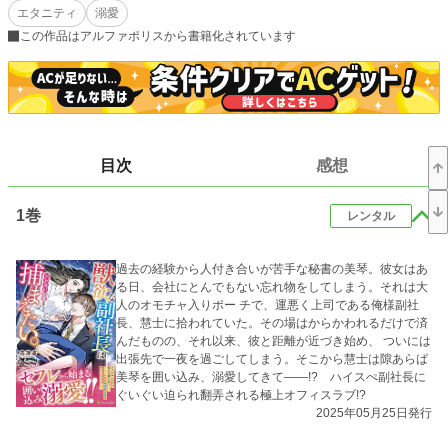
エタニティ
溺愛
で玩具を使った一人エッチ。おまけに探求しすぎた結果、玩具でしか快感を得ら
れない身体になってしまった。
この作品はアルファポリスから書籍化されています
そんなある日美琴は大事な玩具の入ったポーチを会社に忘れてしまう。慌てて取
りに戻ったものの、副社長であり美琴の上司である蓮見慧士（はすみさとし）に
ポーチの中身がバレてしまった。
「黙っててやるから俺にも見せろよ」
目次
感想
そこからはじまった二人のオトナの関係。
1巻
昼間は上司と部下。
レンタル
夜はセフレ。
しかし、セフレにしては距離感が近いような気がする。
過去の経験から人付き合いが苦手な秘書の美琴。彼女はあ
る日、会社にとんでもない忘れ物をしてしまう。それは大
「俺たちは俺たちの関係を作ればいい」
人のオモチャ入りポー チで、運悪く上司である俺様副社
長、慧士に拾われていた。その場はからかわれるだけで済
ドライな秘書×欲深な副社長
んだものの、それ以来、彼と距離が近づき始め、 ついには
カラダから始まる愛欲強めのラブストーリー。
出張先で一夜を過ごしてしまう。そこから慧士は隙あらば
美琴を囲い込み、溺愛してきて――!? ハイスぺ副社長に
ぐいぐい迫られ翻弄される極上オフィスラブ!?
2025年05月25日発行
小説
37,758 位 / 229,045 件