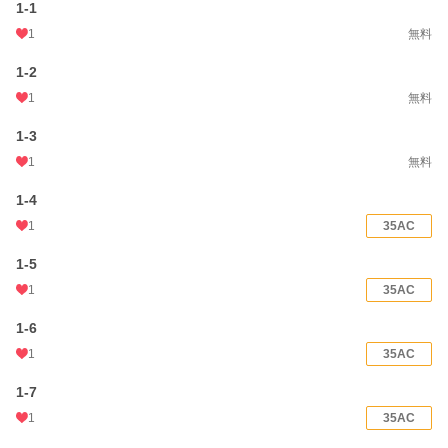
1-1
恋愛
16,516 位 / 66,406 件
1
無料
お気に入り
649
1-2
24h.ポイント
7 pt
1
無料
文字数(レンタル含む)
155,037
1-3
1
無料
更新日時
2025.05.13 10:53
1-4
初回公開日時
2024.01.31 06:00
1
35AC
初回完結日時
2024.02.29 20:41
1-5
週間ポイント
126 pt (30,498 位)
1
35AC
月間ポイント
434 pt (37,113 位)
1-6
年間ポイント
8,112 pt (35,540 位)
1
35AC
累計ポイント
261,720 pt (16,757 位)
1-7
1
35AC