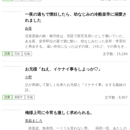
いるとボサボサ頭のマスク姿の男がAEDを持ってバスに乗り込ん
せん。 ※感想やコメントは受け付けることができません。 メンタ
できた。 受け取ろうとすると邪魔だと言われる。 そして、月のこ
ルが薄氷なもので・・・すみません。 言葉も足りませんが読んで
とを『チビ団子』と呼んだのだ。 医療従事者と思われるボサボサ
一夜の過ちで懐妊したら、幼なじみの冷酷皇帝に溺愛さ
いただけたら幸いです。 楽しんでいただけたら嬉しく思います。
マスク男は運転手の処置をして、月が文句を言う間もなく、救急
れました
車に同乗して去ってしまった。 最悪の出会いをし、二度と会いた
くない相手の正体は⁇ 作品はフィクションです。 本来の仕事内容
由香
とは異なる描写があると思います。
没落貴族の娘・柳月鈴は、宮廷で医官見習いとして働いていた。
ある夜、皇帝即位の宴で酒に酔い、幼なじみだった皇帝・李景珩
と再会する。 遠い存在になったはずの彼。 けれど、その夜をきっ
かけに月鈴の運命は大きく動き出す。 冷酷と恐れられる皇帝が、
文字数：15,184
恋愛
完結
短編
なぜか彼女だけには甘すぎて――。
お兄様「ねえ、イケナイ事をしよっか♡」
小野
父が再婚して新しく出来たお兄様と『イケナイ事』をする義妹の
話。
文字数：6,957
恋愛
連載中
長編
俺様上司に今宵も激しく求められる。
美凪ましろ
鉄面皮。無表情。一ミリも笑わない男。 蒔田一臣、あたしの