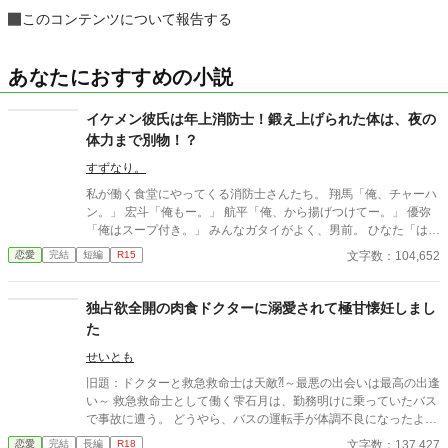
このコンテンツについて報告する
あなたにおすすめの小説
イケメン彼氏は年上消防士！鍛え上げられた体は、夜の
体力まで別物！？
すずなり。
私が働く食堂にやってくる消防士さんたち。 翔馬「俺、チャーハ
ン。」 宏斗「俺もー。」 航平「俺、から揚げつけてー。」 優弥
「俺はスープ付き。」 みんなガタイがよく、男前。 ひなた「はー
いっ。ちょっと待ってくださいねーっ。」 慌ただしい昼時を過ぎ
文字数：104,652
恋愛
完結
短編
R15
ると、私の仕事は終わる。 終わった後、私は行かなきゃいけない
ところがある。 ひなた「すみませーん、子供のお迎えにきました
ー。」 保育園に迎えに行かなきゃいけない子、『太陽』。 私は子
独占欲全開の肉食ドクターに溺愛されて極甘懐妊しまし
供と一緒に・・・暮らしてる。 ーーーーーーーーーーーーーーー
た
ー 翔馬「おいおい嘘だろ？」 宏斗「子供・・・いたんだ・・。」
航平「いくつん時の子だよ・・・・。」 優弥「マジか・・・。」
せいとも
消防署で開かれたお祭りに連れて行った太陽。 太陽の存在を知っ
旧題：ドクターと救急救命士は天敵⁈～最悪の出会いは最高の出逢
た一人の消防士さんが・・・私に言った。 「俺は太陽がいてもい
い～ 救急救命士として働く雫石月は、勤務明けに乗っていたバス
い。・・・太陽の『パパ』になる。」 「俺はひなたが好き
で事故に遭う。 どうやら、バスの運転手が体調不良になったよう
だ。・・・絶対振り向かせるから覚悟しとけよ？」 ※お話に出て
だ。 乗客にAEDを探してきてもらうように頼み、救助活動をして
文字数：137,427
恋愛
完結
長編
R18
くる内容は、全て想像の世界です。現実世界とは何ら関係ありま