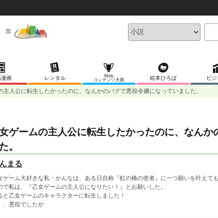
Web
稿漫画
レンタル
絵本ひろば
ビジ
コンテンツ大賞
の主人公に転生したかったのに、なんかのバグで悪役令嬢になっていました。
女ゲームの主人公に転生したかったのに、なんか
た。
んまる
女ゲーム大好きな私・かんなは、ある日自称『虹の橋の使者』に一つ願いを叶えて
ので私は、『乙女ゲームの主人公になりたい！』とお願いした。
ると乙女ゲームのキャラクターに転生しました！
、、悪役でしたが