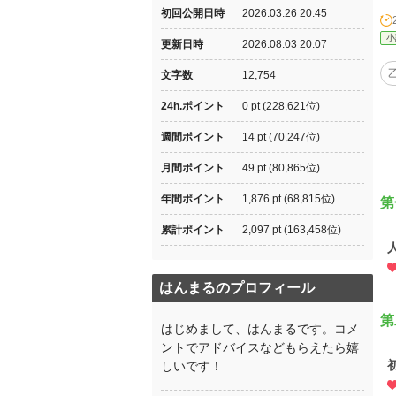
初回公開日時
2026.03.26 20:45
小
更新日時
2026.08.03 20:07
文字数
12,754
24h.ポイント
0 pt (228,621位)
週間ポイント
14 pt (70,247位)
月間ポイント
49 pt (80,865位)
年間ポイント
1,876 pt (68,815位)
第
累計ポイント
2,097 pt (163,458位)
はんまるのプロフィール
第
はじめまして、はんまるです。コメ
ントでアドバイスなどもらえたら嬉
しいです！