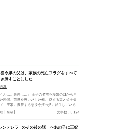
悪役令嬢の父は、家族の死亡フラグをすべて
叩き潰すことにした
月零
わ……最悪……」 王子の名前を愛娘の口からき
た瞬間、前世を思いだした俺。 愛する妻と娘を失
て、王家に復讐する悪役令嬢の父に転生していると
づいてしまった。 気付いたなら、妻と娘の死亡フ
文字数：8,124
結
短編
グは破壊するよ。 まだ二人とも生きてるからね。
語の通りになんて、させるか！ ※他サイトにも掲
中
シンデレラ” のその後の話 〜あの子に王妃