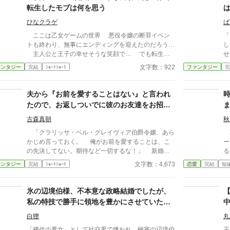
「小説家になろう」でも投稿しています。
転生したモブは何を思う
ひなクラゲ
ば
ここは乙女ゲームの世界 悪役令嬢の断罪イベン
「
トも終わり、無事にエンディングを迎えたのだろう…
し
主人公と王子の幸せそうな笑顔で… でも転生者
せ
であるモブは思う きっとこのまま幸福なまま終わ
にハ
文字数：922
ァンタジー
完結
ｼｮｰﾄｼｮｰﾄ
ファンタジー
完
る筈がないと…
し
ラ
こ
夫から『お前を愛することはない』と言われ
結
たので、お返しついでに彼のお友達をお招き
宮
した結果。
こ
古森真朝
秋
は
「クラリッサ・ベル・グレイヴィア伯爵令嬢、あら
乙
ラ
かじめ言っておく。 俺がお前を愛することは、こ
ーミリ
強
の先決してない。期待など一切するな！」 新婚初
る
の
日、花嫁に真っ向から言い放った新郎アドルフ。それ
た
文字数：4,673
ァンタジー
完結
ｼｮｰﾄｼｮｰﾄ
恋愛
完結
短
今
に対して、クラリッサが返したのは―― ※ぬるいで
た
ど
すがホラー要素があります。苦手な方はご注意くださ
っ
い。
観を
氷の辺境伯様、不本意な政略結婚でしたが、
だ
私の特技で勝手に領地を豊かにさせていただ
に
きます！～おまけに義理の息子も懐いてきま
る」と
白狸
丸
した～
が
「稀代の悪女」として社交界で嫌われ、極寒の辺境伯
王