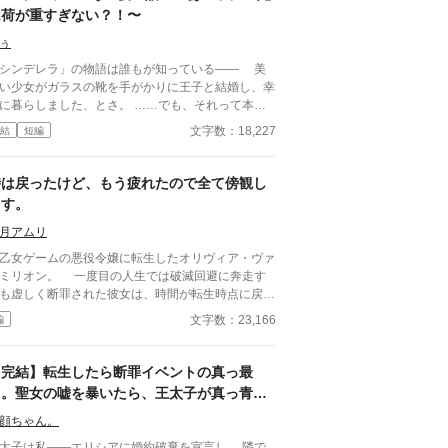
は荷が重すぎない？！〜
ぅ
シンデレラ」の物語は誰もが知っている—— 美
い少女がガラスの靴を手がかりに王子と結婚し、幸
に暮らしました、とさ。 ……でも、それって本当
ッピーエンド？ 気がつけば、私は義理の姉と
文字数：18,227
結
短編
てこの物語の中に転生していた。しかも、シンデレ
を散々いびった舞踏会の夜の直後。手遅れ感満載。
のままだと、エラ（シンデレラ）は確かに王子と
時は戻ったけど、もう疲れたので全て傍観し
婚するけど、その後待っているのは不幸な未来。王
ます。
での嫁いびり、王子の無関心、そして孤独——。
んなエンディング、認められるわけない！ 私
月アムリ
舞踏会をブッチして、魔法使いの弟子になった。エ
女ゲームの悪役令嬢に転生したオリヴィア・ヴァ
を救うために。だけど予想外の魔法の呪文、クセの
オン。 一度目の人生では破滅回避に奔走す
すぎる師匠、そして最悪なことに……！？ エラ
も虚しく断罪された彼女は、時間が転生時点に戻っ
幸せを取り戻すため、義理姉のドタバタ救出劇が
二度目の人生で、全てを諦めていた。 もう疲れ
文字数：23,166
編
、幕を開ける！ 果たして本当のハッピーエンドは
。どうせ無駄なら、せめて断罪の日まで穏やかに眠
こにあるのか——！？
て過ごしたい──そう願い、積極的に引きこもり傍
決め込むオリヴィア。 だが、一周目では冷淡
【完結】転生したら断罪イベントの真っ最
ったはずの婚約者・セドリック王子が、なぜか彼女
中。聖女の嘘を暴いたら、王太子が真っ青に
献身的な優しさを見せ、「今度こそ、私が君を守
なりました
誓うのだ。 運命に抗う気力さえ失った令嬢
顔ちゃん。
、思いがけない波乱に巻き込まれていく。全てを諦
太子は私――エリシアに婚約破棄を宣言し、 隣で