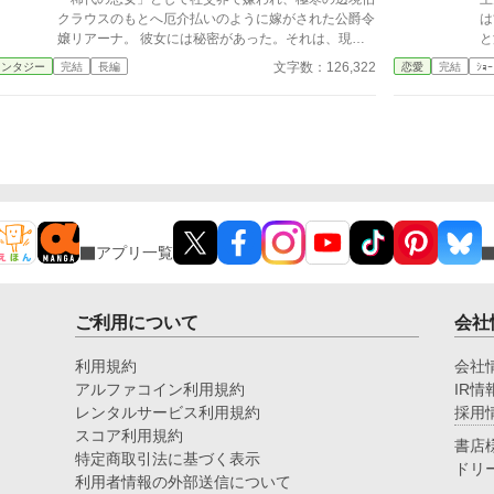
め
クラウスのもとへ厄介払いのように嫁がされた公爵令
は
嬢リアーナ。 彼女には秘密があった。それは、現代
と泣
日本で「凄腕の立体造形デザイナー」 だった前世の
で
文字数：126,322
ァンタジー
完結
長編
恋愛
完結
ｼｮｰ
記憶と、一度この嫁ぎ先で冷遇され、孤独の中で死を
り
迎えた「1回目の人生（回帰前）」の記憶である。 死
優
の淵で回帰を果たしたリアーナは決意する。「今世で
い。 私は転生者としての
は、誰にも文句は言わせない。私の居場所は、私の手
禁
で作る！」と。 冷え切った夫、怯える義理の息子、
白日の
冷ややかな家臣たち。 四面楚歌の邸内で、彼女はお
です」 土下座す
妃教育で培った「完璧な領地経営の知識」と、前世の
関
特技である「緻密な設計とモノづくり（現代スキ
ル）」をフル活用。精巧な図面を引き、おもちゃを作
アプリ一覧
り、邸内の環境を劇的に改善していく。 その手腕と
隠された優しさに、氷の夫も、心閉ざした継子も、頑
なな家臣たちも、次第に彼女の虜になっていく――。
ご利用について
会社
利用規約
会社
アルファコイン利用規約
IR情
レンタルサービス利用規約
採用
スコア利用規約
書店
特定商取引法に基づく表示
ドリ
利用者情報の外部送信について