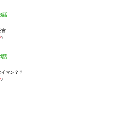
3話
王宮
0
4話
タイマン？？
0