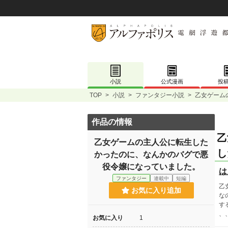
小説
公式漫画
投
TOP
>
小説
>
ファンタジー小説
>
乙女ゲーム
作品の情報
乙
乙女ゲームの主人公に転生した
し
かったのに、なんかのバグで悪
役令嬢になっていました。
は
ファンタジー
連載中
短編
乙
お気に入り追加
な
す
、
お気に入り
1