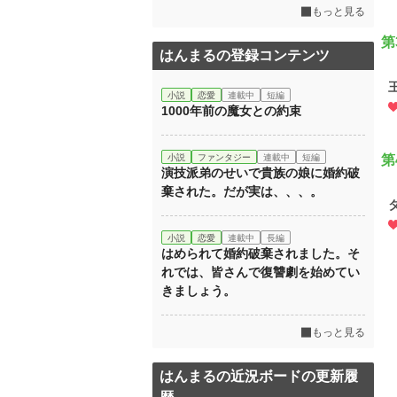
もっと見る
第
はんまるの登録コンテンツ
小説
恋愛
連載中
短編
1000年前の魔女との約束
小説
ファンタジー
連載中
短編
第
演技派弟のせいで貴族の娘に婚約破
棄された。だが実は、、、。
小説
恋愛
連載中
長編
はめられて婚約破棄されました。そ
れでは、皆さんで復讐劇を始めてい
きましょう。
もっと見る
はんまるの近況ボードの更新履