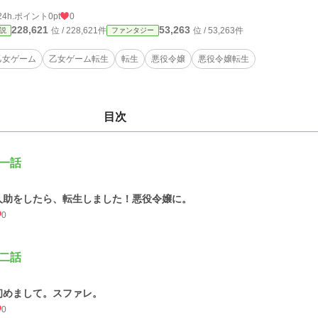
24h.ポイント
0pt
0
228,621
53,263
位 / 228,621件
位 / 53,263件
説
ファンタジー
乙女ゲーム
乙女ゲーム転生
転生
悪役令嬢
悪役令嬢転生
目次
一話
人助をしたら、転生しました！悪役令嬢に。
0
二話
初めまして。スファレ。
0