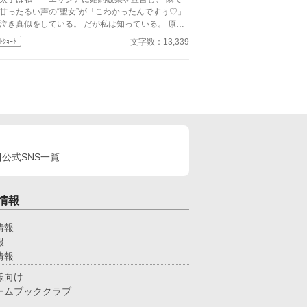
たはずの人生で、彼女を待ち受ける未来とは──
甘ったるい声の“聖女”が「こわかったんですぅ♡」
き真似をしている。 だが私は知っている。 原作
は、この聖女こそが禁術で王太子の魔力を吸い取
文字数：13,339
ﾄｼｮｰﾄ
、 私に冤罪を着せて処刑へ追い込んだ張本人だ。
しい家族を守るためにも、同じ結末は絶対に許さな
知識を武器に、 聖女の嘘と
術の証拠を次々に暴き、 王太子の依存と愚かさを
下に晒す。 「婚約は……こちらから願い下げ
る王太子も、泣き叫ぶ聖女も、もう
係ない。 私は新しい未来を選ぶ。
公式SNS一覧
情報
情報
報
情報
様向け
ームブッククラブ