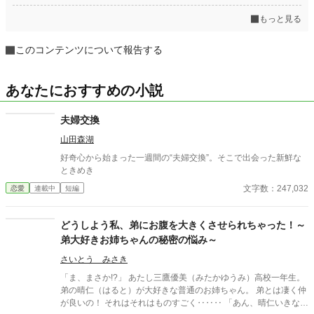
もっと見る
このコンテンツについて報告する
あなたにおすすめの小説
夫婦交換
山田森湖
好奇心から始まった一週間の“夫婦交換”。そこで出会った新鮮な
ときめき
文字数：247,032
恋愛
連載中
短編
どうしよう私、弟にお腹を大きくさせられちゃった！～
弟大好きお姉ちゃんの秘密の悩み～
さいとう みさき
「ま、まさか!?」 あたし三鷹優美（みたかゆうみ）高校一年生。
弟の晴仁（はると）が大好きな普通のお姉ちゃん。 弟とは凄く仲
が良いの！ それはそれはものすごく‥‥‥ 「あん、晴仁いきなり