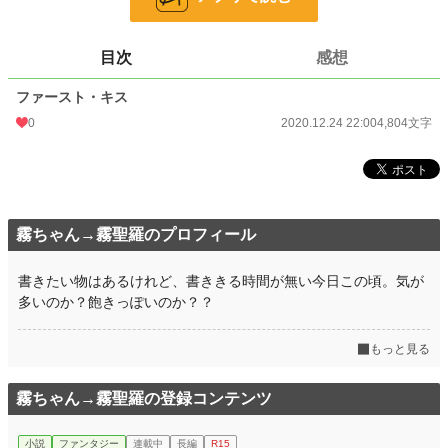
24h.ポイント
0 pt
目次
感想
文字数
4,804
ファースト・キス
更新日時
2020.12.24 22:00
0
2020.12.24 22:00
4,804文字
初回公開日時
2020.12.24 22:00
初回完結日時
2020.12.24 22:00
週間ポイント
0 pt (228,619 位)
霧ちゃん→霧聖羅のプロフィール
月間ポイント
14 pt (108,258 位)
年間ポイント
245 pt (121,047 位)
書きたい物はあるけれど、書ききる時間が無い今日この頃。気が
多いのか？飽きっぽいのか？？
累計ポイント
2,218 pt (160,947 位)
もっと見る
霧ちゃん→霧聖羅の登録コンテンツ
小説
ファンタジー
連載中
長編
R15