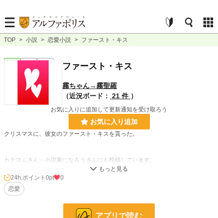
TOP
>
小説
>
恋愛小説
>
ファースト・キス
恋愛
完結
短編
ファースト・キス
霧ちゃん→霧聖羅
（近況ボード：
21 件
）
お気に入りに追加して更新通知を受け取ろう
お気に入り追加
クリスマスに、彼女のファースト・キスを貰った。
カクヨムさん・小説家になろうさんにも投稿しています。
24h.ポイント
0pt
0
小説
228,619 位 / 228,619 件
恋愛
恋愛
66,320 位 / 66,320 件
お気に入り
4
アプリで読む