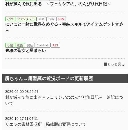
村が滅んで旅に出る ～フェリシアの、のんびり旅日記～
小説
ファンタジー
完結
長編
R15
にいにと一緒に世界をめぐる～奉納スキルでアイテムゲット☆彡
～
小説
恋愛
完結
ｼｮｰﾄｼｮｰﾄ
R15
豊穣の聖女と星喰らい
もっと見る
霧ちゃん→霧聖羅の近況ボードの更新履歴
2026-05-09 08:22:57
村が滅んで旅に出る～フェリシアののんびり旅日記～ 追記につ
いて
2020-10-17 11:04:11
リエラの素材回収所 掲載順の変更について