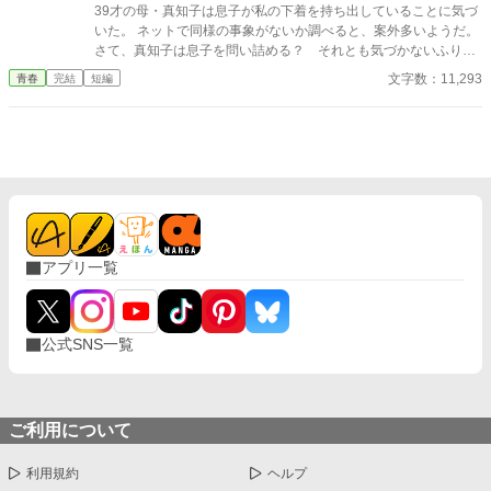
39才の母・真知子は息子が私の下着を持ち出していることに気づ
いた。 ネットで同様の事象がないか調べると、案外多いようだ。
さて、真知子は息子を問い詰める？ それとも気づかないふりを
続けてあげるか？ そのほかに外伝も綴りました。
文字数：11,293
青春
完結
短編
アプリ一覧
公式SNS一覧
ご利用について
利用規約
ヘルプ