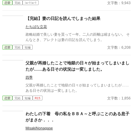
そんなのお口に入らないよぉ～♡」 そんな関係のあたしたち。 で
文字数：9,943
恋愛
完結
ｼｮｰﾄｼｮｰﾄ
もある日トイレであたしはアレが来そうなのになかなか来ないの
も気にもせずスカートのファスナーを上げると‥‥‥ 「うそっ！
お腹が出て来てる!?」 お姉ちゃんの秘密の悩みです。
【完結】妻の日記を読んでしまった結果
たちばな立花
政略結婚で美しい妻を貰って一年。二人の距離は縮まらない。 そ
んなとき、アレクトは妻の日記を読んでしまう。
文字数：6,208
恋愛
完結
短編
父親が再婚したことで地獄の日々が始まってしまいまし
たが……ある日その状況は一変しました。
四季
父親が再婚したことで地獄の日々が始まってしまいましたが……
ある日その状況は一変しました。
文字数：1,856
恋愛
完結
短編
R15
わたしの下着 母の私をＢＢＡ～と呼ぶことのある息子
がまさか．．．
MisakiNonagase