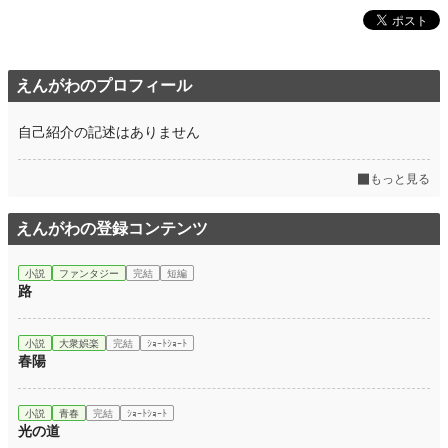
えんがわのプロフィール
自己紹介の記述はありません
もっと見る
えんがわの登録コンテンツ
小説
ファンタジー
完結
短編
路
小説
大衆娯楽
完結
ｼｮｰﾄｼｮｰﾄ
春陽
小説
青春
完結
ｼｮｰﾄｼｮｰﾄ
光の道