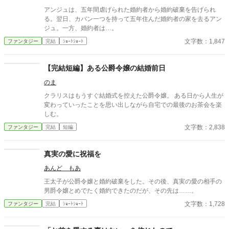
アンジュは、五年間虐げられた婚約者から婚約破棄を告げられ
る。翌日、カバン一つを持って五年住んだ婚約者の家を去るアン
ジュ。一方、婚約者は…。
文字数：1,847
ファンタジー
完結
ｼｮｰﾄｼｮｰﾄ
【完結短編】ある公爵令嬢の結婚前日
のま
クラリスはもうすぐ結婚式を控えた公爵令嬢。 ある日から人生が
変わっていったことを思い出しながら自宅での最後のお茶会を楽
しむ。
文字数：2,838
ファンタジー
完結
短編
真実の愛に祝福を
あんど もあ
王太子が公爵令嬢と婚約破棄をした。その後、真実の愛の相手の
男爵令嬢とめでたく婚約できたのだが、その先は……。
文字数：1,728
ファンタジー
完結
ｼｮｰﾄｼｮｰﾄ