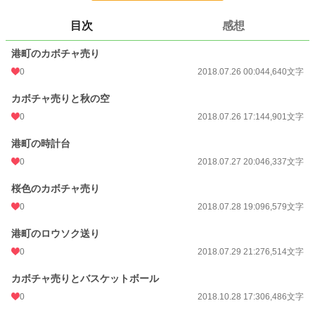
更新日時
2018.10.28 17:30
目次
感想
初回公開日時
2018.07.26 00:04
港町のカボチャ売り
週間ポイント
0 pt (228,618 位)
0
2018.07.26 00:04
4,640文字
月間ポイント
0 pt (228,618 位)
カボチャ売りと秋の空
年間ポイント
21 pt (176,521 位)
0
2018.07.26 17:14
4,901文字
累計ポイント
3,426 pt (141,635 位)
港町の時計台
0
2018.07.27 20:04
6,337文字
桜色のカボチャ売り
0
2018.07.28 19:09
6,579文字
港町のロウソク送り
0
2018.07.29 21:27
6,514文字
カボチャ売りとバスケットボール
0
2018.10.28 17:30
6,486文字