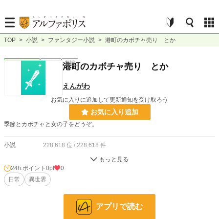
TOP
>
小説
>
ファンタジー小説
>
港町のカボチャ売り とか
ファンタジー
連載中
短編
港町のカボチャ売り とか
えんがわ
お気に入りに追加して更新通知を受け取ろう
お気に入り追加
季節とカボチャと女の子をどうぞ。
小説
228,618 位 / 228,618 件
ファンタジー
53,262 位 / 53,262 件
24h.ポイント
0pt
0
お気に入り
日常
異世界
2
24h.ポイント
0 pt
アプリで読む
文字数
35,457