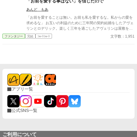
「お前を愛する事はない」を信じたので
あんど もあ
「お前を愛することは無い。お前も私を愛するな。私からの愛を
求めるな」 お互いの利益のために三年間の契約結婚をしたアヴェ
リンとロデリック。楽しく三年を過ごしたアヴェリンは屋敷を出
ていこうとするのだが……。
文字数：1,951
ファンタジー
完結
ｼｮｰﾄｼｮｰﾄ
アプリ一覧
公式SNS一覧
ご利用について