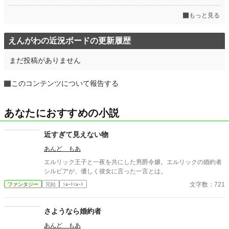
もっと見る
えんがわの近況ボードの更新履歴
まだ投稿がありません
このコンテンツについて報告する
あなたにおすすめの小説
近すぎて見えない物
あんど もあ
エルリック王子と一夜を共にした男爵令嬢。エルリックの婚約者
シルビアが、優しく彼女に言った一言とは。
文字数：721
ファンタジー
完結
ｼｮｰﾄｼｮｰﾄ
さようなら婚約者
あんど もあ