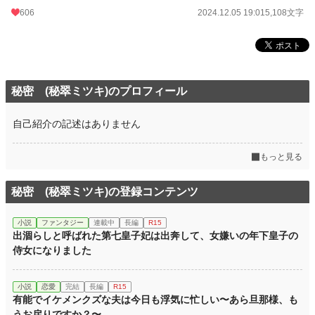
週間ポイント
430 pt (16,026 位)
606
2024.12.05 19:01
5,108文字
月間ポイント
1,605 pt (18,193 位)
年間ポイント
63,218 pt (8,733 位)
累計ポイント
5,870,892 pt (616 位)
秘密 (秘翠ミツキ)のプロフィール
自己紹介の記述はありません
もっと見る
秘密 (秘翠ミツキ)の登録コンテンツ
小説
ファンタジー
連載中
長編
R15
出涸らしと呼ばれた第七皇子妃は出奔して、女嫌いの年下皇子の
侍女になりました
小説
恋愛
完結
長編
R15
有能でイケメンクズな夫は今日も浮気に忙しい〜あら旦那様、も
うお戻りですか？〜