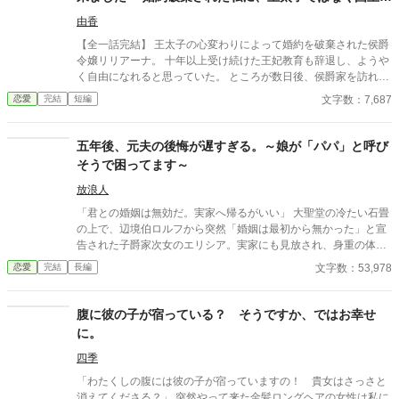
失った令嬢が、思いがけない波乱に巻き込まれていく。全てを諦
下が求婚してきます〜
めたはずの人生で、彼女を待ち受ける未来とは──
由香
【全一話完結】 王太子の心変わりによって婚約を破棄された侯爵
令嬢リリアーナ。 十年以上受け続けた王妃教育も辞退し、ようや
く自由になれると思っていた。 ところが数日後、侯爵家を訪れた
のは国王陛下本人。 「王妃教育を辞退されると困る。私の妃にな
文字数：7,687
恋愛
完結
短編
ってほしい」 努力を踏みにじった王太子はすべてを失い、選ばれ
たのは誠実に生きてきた彼女だった。 これは、年上国王に溺愛さ
れながら、世界一幸せな王妃になるまでの逆転ラブストーリー。
五年後、元夫の後悔が遅すぎる。～娘が「パパ」と呼び
そうで困ってます～
放浪人
「君との婚姻は無効だ。実家へ帰るがいい」 大聖堂の冷たい石畳
の上で、辺境伯ロルフから突然「婚姻は最初から無かった」と宣
告された子爵家次女のエリシア。実家にも見放され、身重の体で
王都の旧市街へ追放された彼女は、絶望のどん底で愛娘クララを
文字数：53,978
恋愛
完結
長編
出産する。 生き抜くために針と糸を握ったエリシアは、持ち前の
技術で不思議な力を持つ「祝布（しゅくふ）」を織り上げる職人
として立ち上がる。施しではなく「仕事」として正当な対価を払
腹に彼の子が宿っている？ そうですか、ではお幸せ
い、決して土足で踏み込んでこない救恤院の監督官リュシアンの
に。
温かい優しさに触れエリシアは少しずつ人間らしい心と笑顔を取
り戻していった。 しかし五年後。辺境を襲った疫病を救うための
四季
緊急要請を通じ、エリシアは冷酷だった元夫ロルフと再会してし
「わたくしの腹には彼の子が宿っていますの！ 貴女はさっさと
まう。しかも隣にいる娘の青い瞳は彼と瓜二つだった。 「すまな
消えてくださる？」 突然やって来た金髪ロングヘアの女性は私に