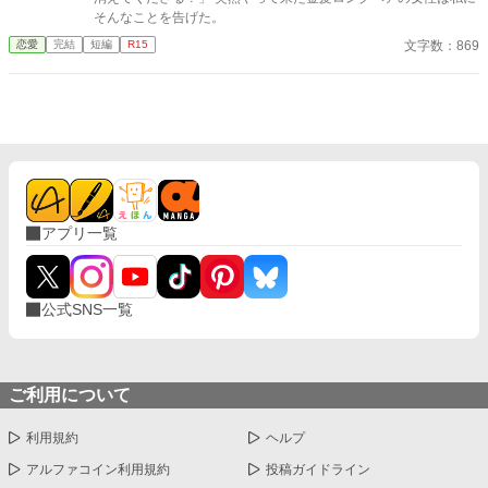
い。私は父としての責任を果たす」 かつての合理主義の塊だった
そんなことを告げた。
元夫は、自らの過ちを深く悔い、家の権益を捨ててでも母子を守
文字数：869
恋愛
完結
短編
R15
る「強固な盾」になろうとする。娘のクララもまた、危機から救
ってくれた彼を「パパ」と呼び始めてしまい……。 だが、どんな
に後悔されても、どんなに身を挺して守られても、一度完全に壊
された関係が元に戻ることは絶対にない。エリシアが真の伴侶と
して選ぶのは、凍えた心を溶かし、温かい日常を共に歩んでくれ
たリュシアンただ一人だった。 これは、全てを奪われた一人の女
性が母として力強く成長し誰にも脅かされることのない「本物の
家族」と「静かで確かな幸福」を自分の手で選び取るまでの物
語。
アプリ一覧
公式SNS一覧
ご利用について
利用規約
ヘルプ
アルファコイン利用規約
投稿ガイドライン