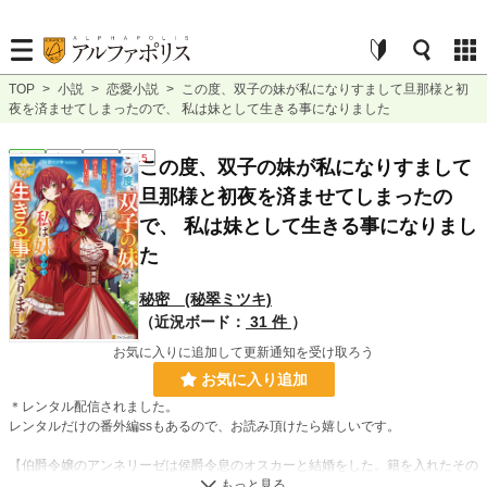
TOP
>
小説
>
恋愛小説
>
この度、双子の妹が私になりすまして旦那様と初
夜を済ませてしまったので、 私は妹として生きる事になりました
恋愛
完結
長編
R15
この度、双子の妹が私になりすまして
旦那様と初夜を済ませてしまったの
で、 私は妹として生きる事になりまし
た
秘密 (秘翠ミツキ)
（近況ボード：
31 件
）
お気に入りに追加して更新通知を受け取ろう
お気に入り追加
＊レンタル配信されました。
レンタルだけの番外編ssもあるので、お読み頂けたら嬉しいです。
【伯爵令嬢のアンネリーゼは侯爵令息のオスカーと結婚をした。籍を入れたその
夜、初夜を迎える筈だったが急激な睡魔に襲われて意識を手放してしまった。そ