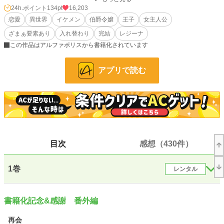
して、朝目を覚ますと双子の妹であるアンナマリーが自分になり代わり旦那のオ
24h.ポイント
134pt
16,203
スカーと初夜を済ませてしまっていた。しかも両親は「見た目は同じなんだし、
恋愛
異世界
イケメン
伯爵令嬢
王子
女主人公
済ませてしまったなら仕方ないわ。アンネリーゼ、貴女は今日からアンナマリー
ざまぁ要素あり
入れ替わり
完結
レジーナ
として過ごしなさい」と告げた。
この作品はアルファポリスから書籍化されています
そして妹として過ごす事になったアンネリーゼは妹の代わりに学院に通う事とな
り……更にそこで最悪な事態に見舞われて……？】
アプリで読む
小説
8,917 位 / 228,608 件
恋愛
4,018 位 / 66,317 件
お気に入り
5,876
目次
感想（430件）
24h.ポイント
134 pt
文字数(レンタル含む)
159,942
1巻
レンタル
更新日時
2024.12.05 19:01
初回公開日時
2021.11.21 22:24
書籍化記念&感謝 番外編
初回完結日時
2022.06.13 12:52
再会