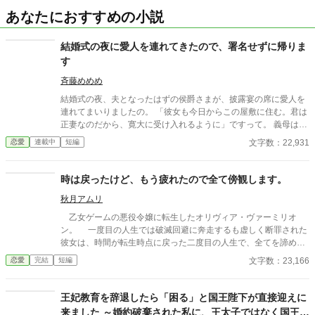
あなたにおすすめの小説
結婚式の夜に愛人を連れてきたので、署名せずに帰りま
す
斉藤めめめ
結婚式の夜、夫となったはずの侯爵さまが、披露宴の席に愛人を
連れてまいりましたの。 「彼女も今日からこの屋敷に住む。君は
正妻なのだから、寛大に受け入れるように」ですって。 義母は
「騒げば恥をかくのはあなたよ」と微笑むし、お客さまたちは見
文字数：22,931
恋愛
連載中
短編
て見ぬふり。まあ、皆さまそろって、なし崩しにするおつもりで
すのね。 けれど、おあいにくさま。この国の結婚は、式を挙げた
だけでは成立しませんのよ。婚姻誓約書に夫婦双方が署名し、三
時は戻ったけど、もう疲れたので全て傍観します。
日以内に神殿へ納めて、はじめて夫婦。 ――そしてわたくし、ま
秋月アムリ
だ署名しておりませんの。 既成事実は、事実ではございませんの
よ。
乙女ゲームの悪役令嬢に転生したオリヴィア・ヴァーミリオ
ン。 一度目の人生では破滅回避に奔走するも虚しく断罪された
彼女は、時間が転生時点に戻った二度目の人生で、全てを諦めて
いた。 もう疲れた。どうせ無駄なら、せめて断罪の日まで穏や
文字数：23,166
恋愛
完結
短編
かに眠って過ごしたい──そう願い、積極的に引きこもり傍観を決
め込むオリヴィア。 だが、一周目では冷淡だったはずの婚約
者・セドリック王子が、なぜか彼女に献身的な優しさを見せ、
王妃教育を辞退したら「困る」と国王陛下が直接迎えに
「今度こそ、私が君を守る」と誓うのだ。 運命に抗う気力さえ
来ました ～婚約破棄された私に、王太子ではなく国王陛