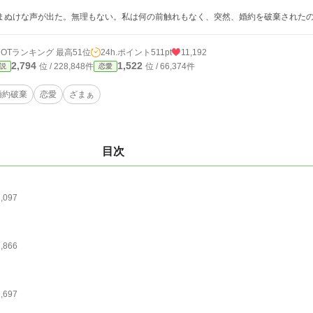
ぬけな声が出た。無理もない。私は何の前触れもなく、突然、婚約を破棄された
HOTランキング 最高51位
24h.ポイント
511pt
11,192
2,794
1,522
位 / 228,848件
位 / 66,374件
説
恋愛
婚約破棄
恋愛
ざまぁ
目次
2,097
1,866
1,697