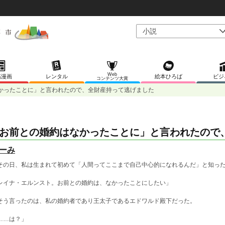
Web
稿漫画
レンタル
絵本ひろば
ビジ
コンテンツ大賞
かったことに」と言われたので、全財産持って逃げました
お前との婚約はなかったことに」と言われたので
ーみ
の日、私は生まれて初めて「人間ってここまで自己中心的になれるんだ」と知っ
レイナ・エルンスト。お前との婚約は、なかったことにしたい」
う言ったのは、私の婚約者であり王太子であるエドワルド殿下だった。
……は？」