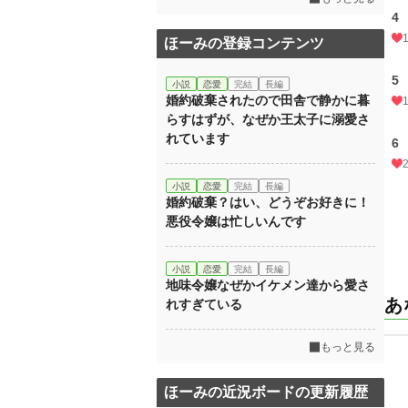
4
ほーみの登録コンテンツ
5
小説
恋愛
完結
長編
婚約破棄されたので田舎で静かに暮
らすはずが、なぜか王太子に溺愛さ
れています
6
小説
恋愛
完結
長編
婚約破棄？はい、どうぞお好きに！
悪役令嬢は忙しいんです
小説
恋愛
完結
長編
地味令嬢なぜかイケメン達から愛さ
あ
れすぎている
もっと見る
ほーみの近況ボードの更新履歴