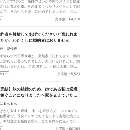
いだはずなのに、格好のせいか本気でメイドと勘違
された貧乏令嬢。そのままうっかりメイドとして馴
んで、その生活を楽しみ始めてしまいます。 ◇◇
◇ 「オマケのようでオマケじゃない〜」で
文字数：64,210
編
、本編の小話や後日談というかたちでまだ語られて
部分を補完しています。 14回恋愛大賞奨励賞受
しました！ これも読んでくださったり投票してく
婚約者を解放してあげてくださいと言われま
さった皆様のおかげです。 ありがとうございまし
したが、わたくしに婚約者はおりません
終わりました。完璧じゃない
ど、とりあえずこれで。 この後本格的に手直し予
井 汐桜香
。（多分時間がかかります）
ず知らずの子爵令嬢が、突然家に訪れてきて、婚約
と別れろと言ってきました。夫はいるけれども、婚
者はいませんわ。 この国では、不倫は大罪。国教
教義に反するため、むち打ちの上、国外追放になり
文字数：5,523
ﾄｼｮｰﾄ
す。 話を擦り合わせていると、夫が帰ってき
……。
【完結】妹の結婚のため、姉である私は辺境
へ嫁ぐことになりました〜家を支えていたの
は私だったようです〜
ばゎんゎん
かり愛する継母。 争いを避ける父。 フォルディ
伯爵家で、長女エレナは何でも出来て当然な娘とし
、領地運営も帳簿管理も、全てを静かに支えてい
来はエレナへの縁談だった侯
文字数：80,264
編