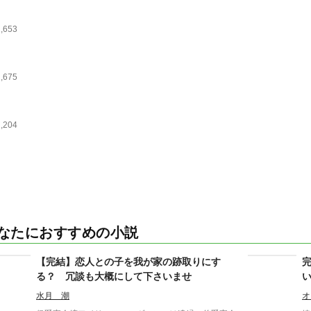
1,653
1,675
2,204
なたにおすすめの小説
【完結】恋人との子を我が家の跡取りにす
る？ 冗談も大概にして下さいませ
水月 潮
オ