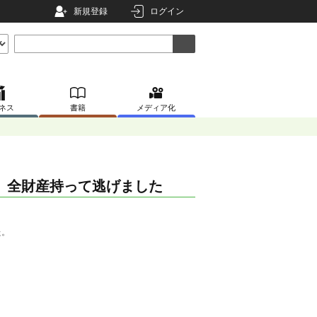
新規登録
ログイン
ネス
書籍
メディア化
、全財産持って逃げました
た。