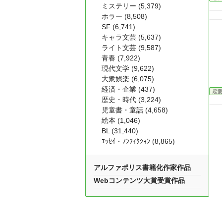
ミステリー (5,379)
ホラー (8,508)
SF (6,741)
キャラ文芸 (5,637)
ライト文芸 (9,587)
青春 (7,922)
現代文学 (9,622)
大衆娯楽 (6,075)
経済・企業 (437)
恋
歴史・時代 (3,224)
児童書・童話 (4,658)
絵本 (1,046)
BL (31,440)
ｴｯｾｲ・ﾉﾝﾌｨｸｼｮﾝ (8,865)
アルファポリス書籍化作家作品
Webコンテンツ大賞受賞作品