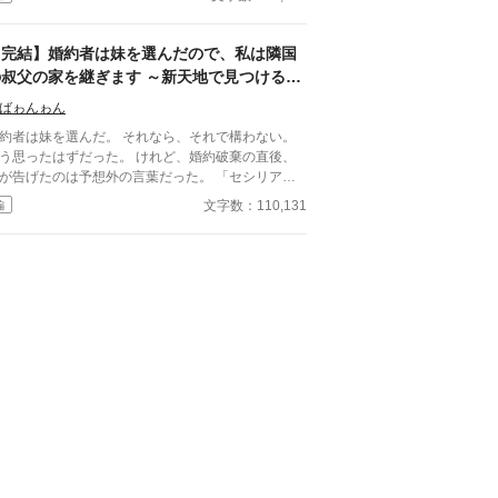
家との婚約は、妹へ譲られることになる。 代わり
与えられたのは、田舎と噂される辺境伯家への嫁入
だけ働く人材を、放置してい
【完結】婚約者は妹を選んだので、私は隣国
境伯家だけは、エレナの価値を正しく見
の叔父の家を継ぎます ～新天地で見つける新
た。 これは、便利な娘として扱われていた
しい出会いと居場所～
嬢が、初めてあなたが必要だと言われるまでの物
ばゎんゎん
。
者は妹を選んだ。 それなら、それで構わない。
う思ったはずだった。 けれど、婚約破棄の直後、
が告げたのは予想外の言葉だった。 「セシリア、
前は隣国ベルンハルト王国のアレクシスに預ける」
文字数：110,131
編
のいない叔父が率いる大商会。 そこで始まった新
い人生は、失うばかりだと思っていた私に、多くの
会いをもたらしてくれた。 豪快だが誰よりも聡い
父。 新しい仲間たち。 そして、自分の能力も弱さ
正しく見てくれる人。 数字を読み、人を繋ぎ、商
を支える力は、やがて商会だけでなく国を動かす仕
と繋がっていく。 一方、私の代わりに婚約者を
んだ妹もまた、自分なりに努力しながら前へ進もう
た。 これは、婚約者に評価されなかった令
が、新天地で居場所と家族、そして本当の幸せを見
いく物語。 ※まもなく完結予定。14日以降1日
話ずつの投稿となります（夜予定）