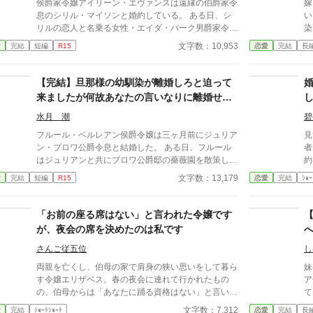
侯爵家令嬢アイリーン・エヴァンスは遠縁の伯爵家令
嫁
息のシリル・マイソンと婚約している。 ある日、シ
い
リルの恋人と名乗る女性・エイダ・バーク男爵家令嬢
染
がエヴァンス侯爵邸を訪れた。 なんでも彼の子供が
◇◇◇◇
文字数：10,953
愛
完結
短編
R15
恋愛
完結
長
出来たから、シリルと別れてくれとのこと。 アイリ
は
ーンはそれを承諾し、二人を追い返そうとするが、シ
ない
リルとエイダはこの子を侯爵家の跡取りにして、アイ
賞
【完結】旦那様の幼馴染が離婚しろと迫って
リーンは侯爵家から出て行けというとんでもないこと
だ
来ましたが何故あなたの言いなりに離婚せね
を主張する。 ※設定は緩いので物語としてお楽しみ
た！ ざっくりと見直し
ばなりませんの？
頂けたらと思います ☆HOTランキング20位(2021.6.2
け
水月 潮
碧
1) 感謝です*.＊ HOTランキング５位(2021.6.22)
定
フルール・ベルレアン侯爵令嬢は三ヶ月前にジュリア
見
ン・ブロワ公爵令息と結婚した。 ある日、フルール
者
はジュリアンと共にブロワ公爵邸の薔薇園を散策して
約
いたら、二人の元へ使用人が慌ててやって来て、ジュ
の
文字数：13,179
愛
完結
短編
R15
恋愛
完結
ｼｮｰ
リアンの幼馴染のキャシー・ボナリー子爵令嬢が訪問
ま
していると報告を受ける。 二人は応接室に向かうと
て
そこでキャシーはとんでもない発言をする。 ジュリ
「お前の座る席はない」と言われた令嬢です
アンとキャシーは婚約者で、キャシーは両親の都合で
が、夜会の席を決めたのは私です
数年間隣の国にいたが、やっとこの国に戻って来れた
ので、結婚しようとのこと。 ジュリアンはすかさず
さんご従五位
し
キャシーと婚約関係にあった事実はなく、もう既にフ
両親を亡くし、伯母の家で肩身の狭い思いをして暮ら
妹ば
ルールと結婚していると返答する。 「じゃあ、その
す令嬢エリザベス。春の夜会に連れて行かれたもの
ア
フルールとやらと離婚して私と再婚しなさい！」
の、伯母からは「あなたに踊る資格はない」と言い渡
て
……あの？ 何故あなたの言いなりに離婚しなくては
され、壁際で大人しくしているよう命じられてしま
た。 そんなある日。 本
文字数：7,312
愛
完結
ｼｮｰﾄｼｮｰﾄ
恋愛
完結
長
ならないのかしら？ 私達の結婚は政略的な要素も含