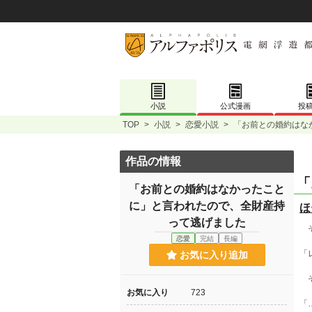
小説
公式漫画
投
TOP
>
小説
>
恋愛小説
>
「お前との婚約はな
作品の情報
「
「お前との婚約はなかったこと
に」と言われたので、全財産持
ほ
って逃げました
そ
恋愛
完結
長編
「
お気に入り追加
そ
お気に入り
723
「