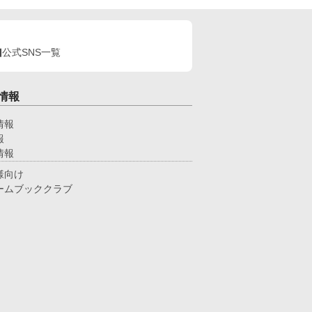
公式SNS一覧
情報
情報
報
情報
様向け
ームブッククラブ