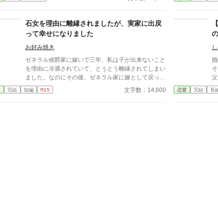
う。 けれどその夜会の来客名簿も席順も贈答品の順
爵
んでいるのに、たかが子爵令嬢でしかないあなたにそ
番も、実はすべてエリザベスが裏で整えたものだっ
に
れに口を挟む権利があるとでもいうのかしら？ ※設
た。伯母が自分の手柄にしようとして帳面を持ち出し
り。 けれど…。 「これ
石女を理由に離縁されましたが、実家に出戻
定は緩いです 物語としてお楽しみ頂けたらと思いま
た結果、会場は大混乱。さすがに見かねたエリザベス
たのか」 辺
って幸せになりました
す ＊HOTランキング1位(2021.7.13) 感謝です*.＊ 恋
が修正に乗り出すと……。 壁際に追いやられていた
抜いてい
愛ランキング2位(2021.7.13)
令嬢が、自分の力と居場所を取り戻すお話。
令
お好み焼き
し
語
ゼネラル侯爵家に嫁いで三年、私は子が出来ないこと
婚約
を理由に冷遇されていて、とうとう離縁されてしまい
そ
ました。なのにその後、ゼネラル家に嫁として戻って
父
来いと手紙と書類が届きました。息子は種無しだった
お
文字数：14,800
愛
完結
短編
R15
恋愛
完結
長
と、だから石女として私に叩き付けた離縁状は無効だ
子
と。 その他にも色々ありましたが、今となっては心
し
は落ち着いています。私には優しい弟がいて、頼れる
出
お祖父様がいて、可愛い妹もいるのですから。
叔
も
い
事へ
選
としてい
嬢
つけて
1