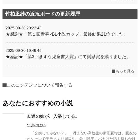
竹柏凪紗の近況ボードの更新履歴
2025-09-30 20:22:43
★感謝★「第１回青春×BL小説カップ」最終結果21位でした。
2025-09-30 19:49:49
★感謝★「第3回きずな児童書大賞」にて奨励賞を賜りました。
もっと見る
このコンテンツについて報告する
あなたにおすすめの小説
友達の妹が、入浴してる。
つきのはい
「交換してみない？」 冴えない高校生の藤堂夏弥は、親友の
オシャレでモテまくり同級生、鈴川洋平にバカげた話を持ちかけ