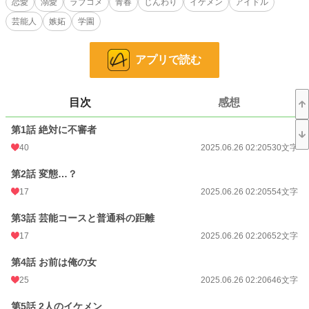
恋愛
溺愛
ラブコメ
青春
じんわり
イケメン
アイドル
青春
102 位 / 7,919 件
芸能人
嫉妬
学園
お気に入り
78
24h.ポイント
113 pt
アプリで読む
文字数
69,858
更新日時
2025.07.09 14:32
目次
感想
初回公開日時
2025.06.26 02:20
第1話 絶対に不審者
初回完結日時
40
2025.07.09 14:33
2025.06.26 02:20
530文字
週間ポイント
84 pt (36,763 位)
第2話 変態…？
17
2025.06.26 02:20
554文字
月間ポイント
902 pt (25,591 位)
第3話 芸能コースと普通科の距離
年間ポイント
106,616 pt (5,671 位)
17
2025.06.26 02:20
652文字
累計ポイント
157,980 pt (23,174 位)
第4話 お前は俺の女
25
2025.06.26 02:20
646文字
第5話 2人のイケメン