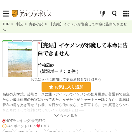
TOP
>
小説
>
青春小説
>
【完結】イケメンが邪魔して本命に告白できませ
ん
青春
完結
長編
R15
【完結】イケメンが邪魔して本命に告
白できません
竹柏凪紗
（近況ボード：
2 件
）
お気に入りに追加して更新通知を受け取ろう
お気に入り追加
高校の入学式、芸能コースに通うアイドルでイケメンの如月風磨が普通科で目立
たない最上碧衣の教室にやってきた。女子たちがキャーキャー騒ぐなか、風磨は
碧衣の肩を抱き寄せ「お前、今日から俺の女な」と宣言する。その真意とウソつ
きたちによって複雑になっていく2人の結末とは──
HOTランキング 最高57位
小説
9,741 位 / 228,748 件
24h.ポイント
113pt
1,707