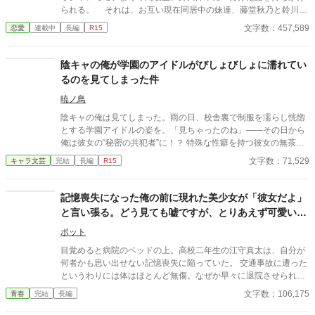
られる。 それは、お互い現在同居中の妹達、藤堂秋乃と鈴川美
咲を交換して生活しようというものだった。 鈴川美咲は、美男
文字数：457,589
恋愛
連載中
長編
R15
子の洋平に勝るとも劣らない美少女なのだけれど、男子に嫌悪感
を示し、夏弥とも形式的な会話しかしなかった。 冴えない男子
と冷めがちな女子の距離感が、二人暮らしのなかで徐々に変わっ
陰キャの俺が学園のアイドルがびしょびしょに濡れてい
ていく。 そんなラブコメディです。
るのを見てしまった件
暁ノ鳥
陰キャの俺は見てしまった。雨の日、校舎裏で制服を濡らし恍惚
とする学園アイドルの姿を。「見ちゃったのね」――その日から
俺は彼女の“秘密の共犯者”に！？ 特殊な性癖を持つ彼女の無茶な
「実験」に振り回され、身も心も支配される日々の始まり。二人
文字数：71,529
キャラ文芸
完結
長編
R15
の禁断の関係の行方は？。二人の禁断の関係が今、始まる！
記憶喪失になった俺の前に現れた美少女が「彼女だよ」
と言い張る。どう見ても嘘ですが、とりあえず可愛いか
ら騙された方がいいでしょうか？
ポット
目覚めると病院のベッドの上。高校二年生の江守真太は、自分が
何者かも思い出せない記憶喪失に陥っていた。 交通事故に遭った
というわりには体はほとんど無傷。なぜか早々に退院させられ、
見知らぬ自分のアパートへと帰還することに。 ​そして部屋の中で
文字数：106,175
青春
完結
長編
途方に暮れる真太の前に突然現れたのは、制服を着た見知らぬ美
少女・稲荷茉子だった。 彼女は真太の顔を見るなり、こう宣言す