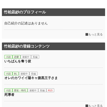
竹柏凪紗のプロフィール
自己紹介の記述はありません
もっと見る
竹柏凪紗の登録コンテンツ
小説
恋愛
連載中
長編
いちばんを奪う彼
小説
BL
連載中
長編
オレのカワイイ陽キャ腹黒王子さま
小説
歴史・時代
連載中
長編
R15
死導者
もっと見る