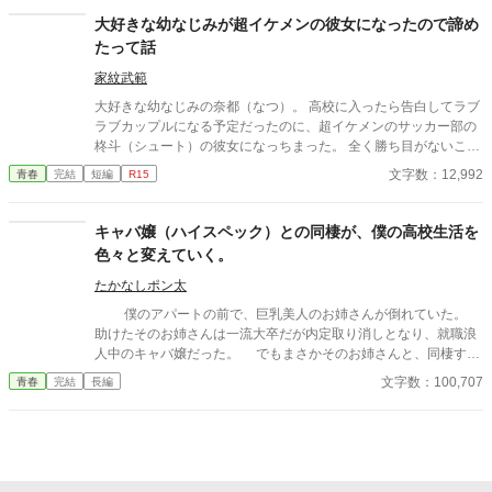
る。 ​「わ、私は。真太の、か、彼女……だよっ？」 彼女だという
大好きな幼なじみが超イケメンの彼女になったので諦め
のに、​交通事故の詳細は誤魔化すし、なんなら部屋にすら入った
たって話
ことがない様子……。 その嘘はあまりにも不自然で、ポンコツす
ぎで。この子は絶対に、記憶を失った”本当の理由”を隠そうとし
家紋武範
ている。 真実を探るため、真太はあえてこの得体の知れない「自
大好きな幼なじみの奈都（なつ）。 高校に入ったら告白してラブ
称彼女」の嘘に乗っかることを決意する。 こうしてポンコツ可愛
ラブカップルになる予定だったのに、超イケメンのサッカー部の
い「自称彼女」との、記憶を探る少し奇妙でちょっぴり甘い高校
柊斗（シュート）の彼女になっちまった。 全く勝ち目がないこの
生活が始まった──。
恋。 潔く諦めることにした。
文字数：12,992
青春
完結
短編
R15
キャバ嬢（ハイスペック）との同棲が、僕の高校生活を
色々と変えていく。
たかなしポン太
僕のアパートの前で、巨乳美人のお姉さんが倒れていた。
助けたそのお姉さんは一流大卒だが内定取り消しとなり、就職浪
人中のキャバ嬢だった。 でもまさかそのお姉さんと、同棲する
ことになるとは…。 「今日のパンツってどんなんだっけ？ あ
文字数：100,707
青春
完結
長編
あ、これか。」 「ちょっと、確認しなくていいですから！」 「こ
れ、可愛いでしょ？ 色違いでピンクもあるんだけどね。綿なん
だけど生地がサラサラで、この上の部分のリボンが」 「もういい
です！ いいですから、パンツの説明は！」 天然高学歴キャ
バ嬢と、心優しいDT高校生。 異色の2人が繰り広げる、水色パ