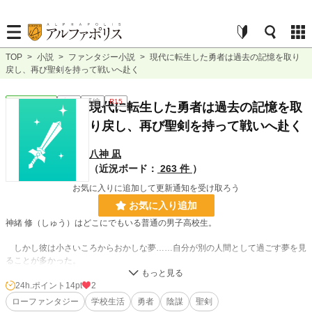
TOP
>
小説
>
ファンタジー小説
>
現代に転生した勇者は過去の記憶を取り
戻し、再び聖剣を持って戦いへ赴く
ファンタジー
完結
長編
R15
現代に転生した勇者は過去の記憶を取
り戻し、再び聖剣を持って戦いへ赴く
八神 凪
（近況ボード：
263 件
）
お気に入りに追加して更新通知を受け取ろう
お気に入り追加
神緒 修（しゅう）はどこにでもいる普通の男子高校生。
しかし彼は小さいころからおかしな夢……自分が別の人間として過ごす夢を見
ることが多かった。
〝自分〟は勇者と名乗り、仲間と旅をするおかしな夢を。
だがある日、修の夢に最後の瞬間が訪れる。凄惨な自分の死と大切な人を守れ
24h.ポイント
14pt
2
なかったという後悔の中で息絶える‟彼„の人生の終わり――
ローファンタジー
学校生活
勇者
陰謀
聖剣