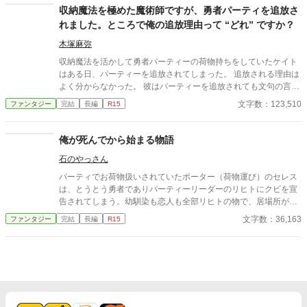
いますが2話からは、かなり変わります。 こうご期待。
収納魔法を極めた魔術師ですが、勇者パーティを追放さ
れました。ところで俺の追放理由って “どれ” ですか？
木塚麻弥
収納魔法を活かして勇者パーティーの荷物持ちをしていたケイト
はある日、パーティーを追放されてしまった。 追放される理由は
よく分からなかった。 彼はパーティーを追放されても文句の言え
ない理由を無数に抱えていたからだ。 結局どれが本当の追放理由
文字数：123,510
ファンタジー
完結
長編
R15
なのかはよく分からなかったが、勇者から追放すると強く言われ
たのでケイトはそれに従う。 しかし彼は、追放されてもなお仲間
たちのことが好きだった。 たった四人で強大な魔王軍に立ち向か
俺が死んでから始まる物語
おうとするかつての仲間たち。 ケイトは彼らを失いたくなかっ
石のやっさん
た。 勇者たちとまた一緒に食事がしたかった。 しばらくひとりで
悩んでいたケイトは気づいてしまう。 「追放されたってことは、
パーティでお荷物扱いされていたポーター（荷物運び）のセレス
俺の行動を制限する奴もいないってことだよな？」 これは収納魔
は、とうとう勇者でありパーティーリーダーのリヒトにクビを宣
法しか使えない魔術師が、仲間のために陰で奮闘する物語。
告されてしまう。幼馴染も恋人も全部リヒトの物で、居場所がど
こにもないことは自分でも解っていた。 だが、それでもセレスは
文字数：36,163
ファンタジー
完結
長編
R15
パーティに残りたかったので土下座までしてリヒトに情けなくも
しがみついた。 余りにしつこいセレスに頭に来たリヒトはつい剣
の柄でセレスを殴った…そして、セレスは亡くなった。 そこから
この話は始まる。 セレスには誰にも言った事が無い『秘密』があ
り、その秘密のせいで、死ぬことは怖く無かった…死から始まる
ファンタジー此処に開幕