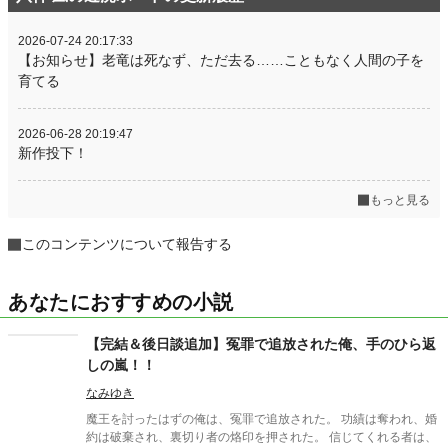
2026-07-24 20:17:33
【お知らせ】老竜は死なず、ただ去る……こともなく人間の子を
育てる
2026-06-28 20:19:47
新作投下！
もっと見る
このコンテンツについて報告する
あなたにおすすめの小説
【完結＆後日談追加】冤罪で追放された俺、手のひら返
しの嵐！！
なみゆき
魔王を討ったはずの俺は、冤罪で追放された。 功績は奪われ、婚
約は破棄され、裏切り者の烙印を押された。 信じてくれる者は、