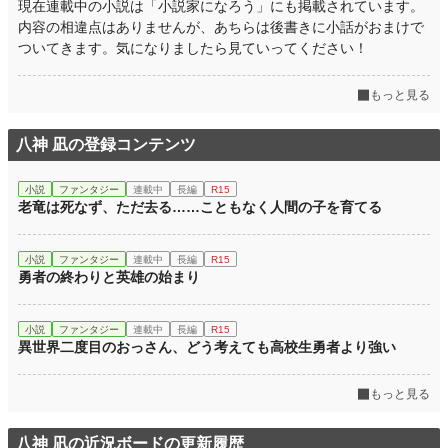
現在連載中の小説は「小説家になろう」にも掲載されています。
内容の相違点はありませんが、あちらは後書きに小話がおまけで
ついてきます。気になりましたら見ていってください！
もっと見る
八神 凪の登録コンテンツ
小説
ファンタジー
連載中
長編
R15
老竜は死なず、ただ去る……こともなく人間の子を育てる
小説
ファンタジー
連載中
長編
R15
勇者の終わりと英雄の始まり
小説
ファンタジー
連載中
長編
R15
異世界二度目のおっさん、どう考えても高校生勇者より強い
もっと見る
八神 凪の近況ボードの更新履歴