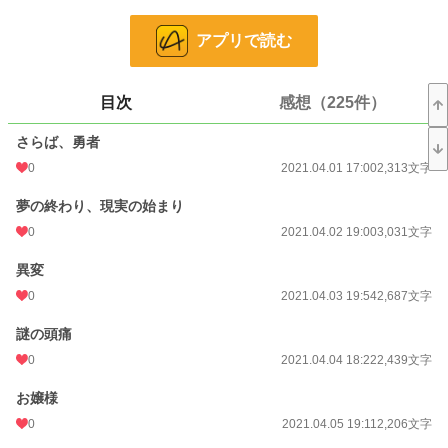
それは修にとって遠い出来事、自分には関係のない世界……それでも不思議と
気になる夢だったが、その日を境に夢を見なくなる。
アプリで読む
また平穏な毎日が繰り返される。
目次
感想（225件）
そう、思っていた――
さらば、勇者
小説
30,230 位 / 228,570 件
0
2021.04.01 17:00
2,313文字
ファンタジー
4,615 位 / 53,242 件
夢の終わり、現実の始まり
お気に入り
72
0
2021.04.02 19:00
3,031文字
24h.ポイント
14 pt
異変
文字数
232,199
0
2021.04.03 19:54
2,687文字
更新日時
2022.04.03 01:19
謎の頭痛
初回公開日時
2021.04.01 17:00
0
2021.04.04 18:22
2,439文字
初回完結日時
2022.04.03 01:21
お嬢様
0
2021.04.05 19:11
2,206文字
週間ポイント
0 pt (228,570 位)