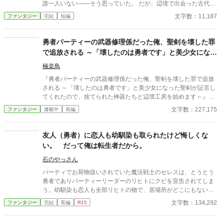
誰一人いない——そう思っていた。 だが、辺境で出会った古代魔
導と、ただ一人俺を信じてくれた彼女が、すべてを変えた。 婚礼
文字数：11,187
ファンタジー
完結
短編
と処刑が重なるその日、真実をつきつけ、俺は、王都に“ざま
ぁ”を叩きつける。 ……でも、もう復讐には興味がない。 俺が欲
しかったのは、名誉でも地位でもなく、信じてくれる人だった。
勇者パーティーの武器修理係だった俺、聖剣を壊した罪
これは、ざまぁの果てに静かな勝利を選んだ、元英雄の物語。
で追放される ～「壊したのは勇者です」と美少女になっ
た聖剣が証言してくれたので、捨てられた
極楽鳥
『勇者パーティーの武器修理係だった俺、聖剣を壊した罪で追放
される ～「壊したのは勇者です」と美少女になった聖剣が証言し
てくれたので、捨てられた神器たちと辺境工房を始めます～』 あ
らすじ 勇者パーティーの武器修理係ラウルは、戦えない無能とし
文字数：227,175
ファンタジー
連載中
長編
て仲間から見下されていた。 ある日、ラウルの警告を無視した勇
者が聖剣を折ってしまう。ところが責任を押しつけられたのはラ
ウルだった。 報酬も名誉も奪われ、パーティーを追放されたラウ
友人（勇者）に恋人も幼馴染も取られたけど悔しくな
ルは、処分されることになった聖剣だけを引き取って辺境へ向か
い。 だって俺は転生者だから。
う。 廃村の鍛冶場で折れた聖剣を修理すると、まばゆい光の中か
ら銀髪の美しい女性が現れた。 「わたしを壊したのは勇者です。
石のやっさん
そして、あなたこそがわたしの主です」 ラウルの外れ技能【原型
パーティでお荷物扱いされていた魔法戦士のセレスは、とうとう
復元】には、壊れた神器を本来の姿へ戻す力があった。 聖剣、神
勇者でありパーティーリーダーのリヒトにクビを宣告されてしま
盾、魔導鎧、古代要塞――。 捨てられた神器を直すたび、最強の
う。幼馴染も恋人も全部リヒトの物で、居場所がどこにもない状
美少女が仲間になっていく。 これは無能扱いされた修理師が、愛
態だった。 だが、此の状態は彼にとっては『本当の幸せ』を掴む
文字数：134,292
ファンタジー
完結
長編
R15
の重い神器たちと辺境工房を築き、やがて壊れかけた世界まで修
事に必要だった 何故なら、彼は『転生者』だから… 今度は違う切
理してしまう物語。
り口からのアプローチ。 追放の話しの一話は、前作とかなり似て