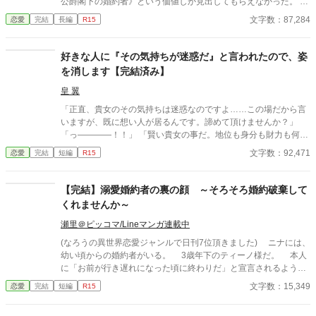
公爵閣下の婚約者》という価値しか見出してもらえなかった。 そ
れでもその利用価値に縋っていたテレジアだが、努力も虚しく婚
文字数：87,284
恋愛
完結
長編
R15
約破棄を突きつけられる。 途方に暮れるテレジアを助けたのは、
留学中だったはずの王太子ラインヴァルト。彼は何故かテレジア
に「好きだ」と告げて、熱烈に愛してくれる。 その真意が、テレ
好きな人に『その気持ちが迷惑だ』と言われたので、姿
ジアにはわからなくて……。 ＊hotランキング 最高６８位あり
を消します【完結済み】
がとうございます♡ ▼掲載先→ベリーズカフェ、エブリスタ、ア
ルファポリス
皇 翼
「正直、貴女のその気持ちは迷惑なのですよ……この場だから言
いますが、既に想い人が居るんです。諦めて頂けませんか？」
「っ――――！！」 「賢い貴女の事だ。地位も身分も財力も何も
かもが貴女にとっては高嶺の花だと元々分かっていたのでしょ
文字数：92,471
恋愛
完結
短編
R15
う？そんな感情を持っているだけ時間が無駄だと思いません
か？」 クロエの気持ちなどお構いなしに、言葉は続けられる。既
に想い人がいる。気持ちが迷惑。諦めろ。時間の無駄。彼は止ま
【完結】溺愛婚約者の裏の顔 ～そろそろ婚約破棄して
らず話し続ける。彼が口を開く度に、まるで弾丸のように心を抉
くれませんか～
っていった。 ＊＊＊＊＊＊ ・執筆時間空けてしまった間に途中過
程が気に食わなくなったので、設定などを少し変えて改稿してい
瀬里＠ピッコマ/Lineマンガ連載中
ます。
(なろうの異世界恋愛ジャンルで日刊7位頂きました) ニナには、
幼い頃からの婚約者がいる。 3歳年下のティーノ様だ。 本人
に「お前が行き遅れになった頃に終わりだ」と宣言されるよう
な、典型的な「婚約破棄前提の格差婚約」だ。 行き遅れになる
文字数：15,349
恋愛
完結
短編
R15
前に何とか婚約破棄できないかと頑張ってはみるが、うまくいか
ず、最近ではもうそれもいいか、と半ばあきらめている。 なぜ