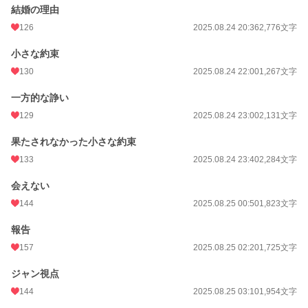
恋愛
8,541 位 / 66,335 件
結婚の理由
126
2025.08.24 20:36
2,776文字
お気に入り
619
24h.ポイント
35 pt
小さな約束
130
2025.08.24 22:00
1,267文字
文字数
132,727
一方的な諍い
更新日時
2025.08.29 11:51
129
2025.08.24 23:00
2,131文字
初回公開日時
2025.08.24 15:49
果たされなかった小さな約束
初回完結日時
2025.08.29 11:51
133
2025.08.24 23:40
2,284文字
週間ポイント
274 pt (20,922 位)
会えない
月間ポイント
1,051 pt (23,478 位)
144
2025.08.25 00:50
1,823文字
年間ポイント
177,607 pt (3,542 位)
報告
累計ポイント
177,726 pt (21,544 位)
157
2025.08.25 02:20
1,725文字
ジャン視点
144
2025.08.25 03:10
1,954文字