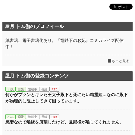
屋月 トム伽のプロフィール
紙書籍。電子書籍化あり。『竜陛下のお妃』コミカライズ配信
中！
もっと見る
屋月 トム伽の登録コンテンツ
小説
恋愛
連載中
長編
R15
何かがプツンとキレた王太子殿下と死にたい精霊姫…なのに殿下
が物理的に阻止してきて困っています。
小説
恋愛
連載中
長編
R15
悪妻なので離縁を所望したけど、旦那様が離してくれません。