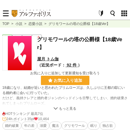
TOP
>
小説
>
恋愛小説
>
グリモワールの塔の公爵様【18歳Ver】
恋愛
完結
長編
R18
グリモワールの塔の公爵様【18歳Ve
r】
屋月 トム伽
（近況ボード：
92 件
）
お気に入りに追加して更新通知を受け取ろう
お気に入り追加
18歳になり、結婚が近いと思われたプリムローズは、久しぶりに王都の邸にい
る婚約者に会いに行っていた。
だけど、義姉クレアと婚約者ジャンのベッドインを目撃してしまい、婚約破棄さ
れてしまったプリムローズ。
プレスコット伯爵家から追い出すための名目で、金持ちの子爵様に売られるも同
然の後妻に入ることになったプリムローズ。
HOTランキング 最高7位
24h.ポイント
35pt
10,464
そんなある日、夜会で出会ったクライド・レイヴンクロフト次期公爵様から結婚
婚約破棄
年の差
溺愛
魔法
グリモワール
眠り
独占欲
をもうしこまれる。