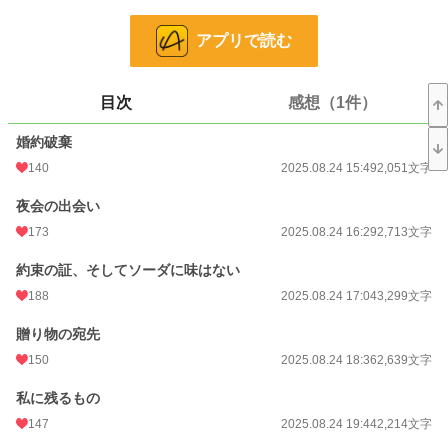
しかし、クライドにはすでに親の決めた婚約者がおり、第2夫人でいいなら……
と、言われる。
アプリで読む
後妻に入るよりは、第2夫人のほうがマシかもとか思っていると、約束だ、と頬
にキスをされた。
「必ず迎え入れる」と約束をしたのだ。
目次
感想（1件）
でも、クライドとのデートの日にプリムローズは来なかった。
婚約破棄
約束をすっぽかされたと思ったクライドは、その日から一向にプリムローズと会
140
2025.08.24 15:49
2,051文字
うことはなかった。
夜会の出会い
時折出す手紙のやり取り。プリムローズがどうしたいのかわからないクライドは
困惑していた。
173
2025.08.24 16:29
2,713文字
そして、プレスコット家での現状を知り、クライドはプリムローズをプレスコッ
ト伯爵邸から連れ出し、グリモワールの塔に連れて行き……。
約束の証、そしてソーダに味はない
最初は、形だけの結婚のつもりかと思っていたのに、公爵様はひどく甘く、独占
188
2025.08.24 17:04
3,299文字
欲の固まりだった。
贈り物の宛先
※以前投稿してました作品を【18歳Ver】に書き直したものです。
150
2025.08.24 18:36
2,639文字
私に残るもの
小説
19,556 位 / 228,657 件
147
2025.08.24 19:44
2,214文字