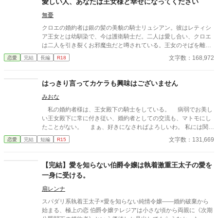
愛しい人、あなたは王女様と幸せになってください
無憂
クロエの婚約者は銀の髪の美貌の騎士リュシアン。彼はレティシ
ア王女とは幼馴染で、今は護衛騎士だ。二人は愛し合い、クロエ
は二人を引き裂くお邪魔虫だと噂されている。王女のそばを離れ
ないリュシアンとは、ここ数年、ろくな会話もない。愛されない
文字数：168,972
恋愛
完結
長編
R18
日々に疲れたクロエは、婚約を破棄することを決意し、リュシア
ンに通告したのだが――
はっきり言ってカケラも興味はございません
みおな
私の婚約者様は、王女殿下の騎士をしている。 病弱でお美し
い王女殿下に常に付き従い、婚約者としての交流も、マトモにし
たことがない。 まぁ、好きになさればよろしいわ。 私には関係
ないことですから。
文字数：131,669
恋愛
完結
短編
R15
【完結】愛を知らない伯爵令嬢は執着激重王太子の愛を
一身に受ける。
扇レンナ
スパダリ系執着王太子×愛を知らない純情令嬢――婚約破棄から
始まる、極上の恋 伯爵令嬢テレジアは小さな頃から両親に《次期