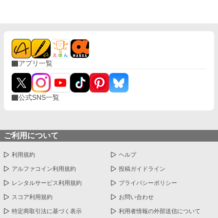
なら、現在１６歳のティーノ様は、匂いたつような色香と初々し
さとを併せ持つ、美青年へと成長してしまったのだ。おまけに人
前では、誰もがうらやむような溺愛ぶりだ。それが偽物だったと
しても、こんな風に夢を見させてもらえる体験なんて、そうそう
できやしない。 もちろん人前でだけで、裏ではひどいものだけ
ど。 そんな中、第三王女殿下が、ティーノ様をお気に召したら
しいという噂が飛び込んできて、あきらめかけていた婚約破棄が
アプリ一覧
かなうかもしれないと、ニナは行動を起こすことにするのだが―
―。 全７話の短編です 完結確約です。
公式SNS一覧
ご利用について
利用規約
ヘルプ
アルファコイン利用規約
投稿ガイドライン
レンタルサービス利用規約
プライバシーポリシー
スコア利用規約
お問い合わせ
特定商取引法に基づく表示
利用者情報の外部送信について