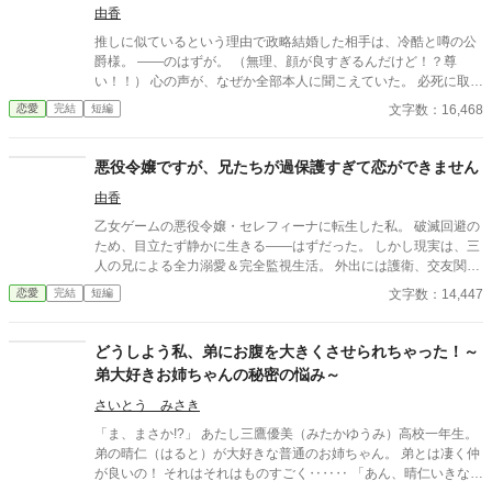
由香
推しに似ているという理由で政略結婚した相手は、冷酷と噂の公
爵様。 ――のはずが。 （無理、顔が良すぎるんだけど！？尊
い！！） 心の声が、なぜか全部本人に聞こえていた。 必死に取り
繕うも時すでに遅し。 暴走する脳内実況を止めるたび、旦那様は
文字数：16,468
恋愛
完結
短編
なぜか――キスしてくる。 「黙らせるのにちょうどいい」 いや全
然よくないです！！むしろ悪化してます！！ 無表情公爵様 × 心の
声だだ漏れ令嬢 甘くて騒がしい新婚生活、開幕。
悪役令嬢ですが、兄たちが過保護すぎて恋ができません
由香
乙女ゲームの悪役令嬢・セレフィーナに転生した私。 破滅回避の
ため、目立たず静かに生きる――はずだった。 しかし現実は、三
人の兄による全力溺愛＆完全監視生活。 外出には護衛、交友関係
は管理制、笑顔すら規制対象！？ さらに兄の親友である最強騎
文字数：14,447
恋愛
完結
短編
士・カインが護衛として加わり、 静かで誠実な優しさに、次第に
心が揺れていく。 「恋をすると破滅する」 そう信じて避けてきた
想いの先で待っていたのは、 断罪も修羅場もない、安心で騒がし
どうしよう私、弟にお腹を大きくさせられちゃった！～
い未来だった――。
弟大好きお姉ちゃんの秘密の悩み～
さいとう みさき
「ま、まさか!?」 あたし三鷹優美（みたかゆうみ）高校一年生。
弟の晴仁（はると）が大好きな普通のお姉ちゃん。 弟とは凄く仲
が良いの！ それはそれはものすごく‥‥‥ 「あん、晴仁いきなり