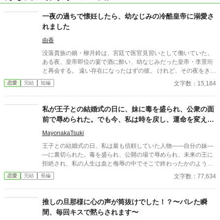
一夜の過ちで懐妊したら、幼なじみの冷酷皇帝に溺愛さ
れました
由香
没落貴族の娘・柳月鈴は、宮廷で医官見習いとして働いていた。
ある夜、皇帝即位の宴で酒に酔い、幼なじみだった皇帝・李景珩
と再会する。 遠い存在になったはずの彼。 けれど、その夜をきっ
かけに月鈴の運命は大きく動き出す。 冷酷と恐れられる皇帝が、
文字数：15,184
恋愛
完結
短編
なぜか彼女だけには甘すぎて――。
私が王子との結婚式の日に、妹に毒を盛られ、公衆の面
前で辱められた。でも今、私は時を戻し、運命を変えに
来た。
MayonakaTsuki
王子との結婚式の日、私は最も信頼していた人物――自分の妹―
―に裏切られた。毒を盛られ、公開の場で辱められ、未来の王に
拒絶され、私の人生は血と侮辱の中でそこで終わったかのように
思えた。しかし、死が私を迎えたとき、不可能なことが起きた―
文字数：77,634
恋愛
完結
長編
―私は同じ回廊で、祭壇の前で目を覚まし、あらゆる涙、嘘、そ
して一撃の記憶をそのまま覚えていた。今、二度目のチャンスを
得た私は、ただ一つの使命を持つ――真実を突き止め、奪われた
推しの旦那様に心の声が筒抜けでした！？〜バレた瞬
ものを取り戻し、私を破滅させた者たちにその代償を払わせる。
間、毎回キスで黙らされます〜
もはや、何も以前のままではない。何も許されない。