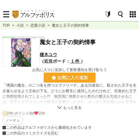
TOP
>
小説
>
恋愛小説
>
魔女と王子の契約情事
恋愛
完結
長編
R18
魔女と王子の契約情事
榎木ユウ
（近況ボード：
1 件
）
お気に入りに追加して更新通知を受け取ろう
お気に入り追加
「博識の魔女」の二つ名を持つエヴァリーナ。ある日彼女に、殺された王子を生
き返らせるよう王命が下る。どうにか甦生に成功したのだけれど、目覚めた王子
に突然欲情されてしまった!? 無意識に発動させた甦生の魔法を完成させるに
は、王子とエヴァリーナの性交が必要だったのだ。せっかく生き返らせた王子を
死なせるわけにもいかず、今宵限りとエヴァリーナは王子と一夜を共にする。と
ころが翌日、王子が責任を取って結婚すると言い出した！ 全力で拒絶するも、
24h.ポイント
0pt
234
それ以上の激しさで迫られてしまい――。降ってわいた魔女の受難、果たして幸
ノーチェ
か不幸か……。愛に目覚めた王子とお人好し魔女のマジカル・ラブ！
この作品はアルファポリスから書籍化されています
この作品のコミカライズを読む
小説
229,022 位 / 229,022 件