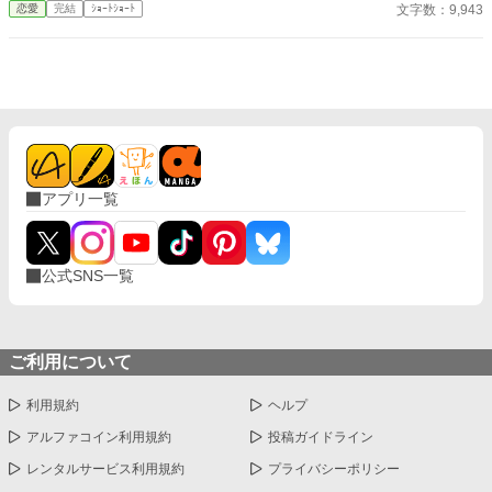
そんなのお口に入らないよぉ～♡」 そんな関係のあたしたち。 で
文字数：9,943
恋愛
完結
ｼｮｰﾄｼｮｰﾄ
もある日トイレであたしはアレが来そうなのになかなか来ないの
も気にもせずスカートのファスナーを上げると‥‥‥ 「うそっ！
お腹が出て来てる!?」 お姉ちゃんの秘密の悩みです。
アプリ一覧
公式SNS一覧
ご利用について
利用規約
ヘルプ
アルファコイン利用規約
投稿ガイドライン
レンタルサービス利用規約
プライバシーポリシー