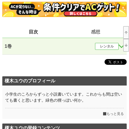
恋愛
66,403 位 / 66,403 件
お気に入り
232
24h.ポイント
0 pt
目次
感想
文字数(レンタル含む)
151,886
1巻
レンタル
更新日時
2018.10.09 14:31
初回公開日時
2018.10.09 14:31
初回完結日時
2018.02.26 15:44
週間ポイント
49 pt (45,697 位)
榎木ユウのプロフィール
月間ポイント
252 pt (46,691 位)
小学生のころからずっと小説書いています。これからも間は空い
年間ポイント
11,634 pt (28,577 位)
ても書くと思います。緑色の狸っぽい何か。
累計ポイント
185,266 pt (20,995 位)
もっと見る
榎木ユウの登録コンテンツ