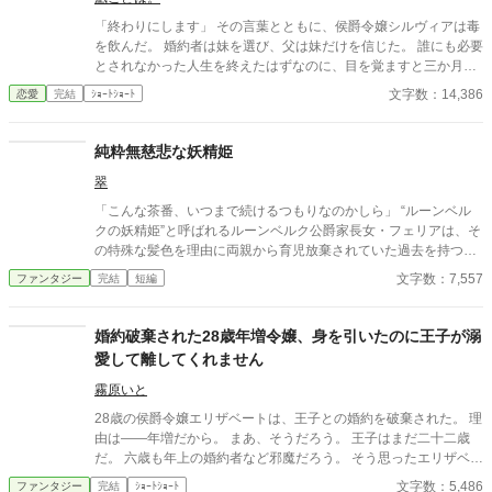
「終わりにします」 その言葉とともに、侯爵令嬢シルヴィアは毒
を飲んだ。 婚約者は妹を選び、父は妹だけを信じた。 誰にも必要
とされなかった人生を終えたはずなのに、目を覚ますと三か月前
へと時間は巻き戻っていた。 もう、誰かに愛されるためだけに生
文字数：14,386
恋愛
完結
ｼｮｰﾄｼｮｰﾄ
きるのはやめよう。 そう決めた彼女は、静かに運命を書き換えて
いく。 これは、一度死んだ少女が、自分自身の人生を取り戻すた
めの物語。
純粋無慈悲な妖精姫
翠
「こんな茶番、いつまで続けるつもりなのかしら」 “ルーンベル
クの妖精姫”と呼ばれるルーンベルク公爵家長女・フェリアは、そ
の特殊な髪色を理由に両親から育児放棄されていた過去を持つ。
悪意と嘲笑、浅慮な思惑を向けられながらも、フェリアはいつだ
文字数：7,557
ファンタジー
完結
短編
って穏やかに笑う。 「何故、自分に悪意を持つ相手に慈悲を向け
なければならないのですか？」 妖精に愛され妖精を愛す 純粋ゆえ
に無慈悲な少女の、人生の序章。
婚約破棄された28歳年増令嬢、身を引いたのに王子が溺
愛して離してくれません
霧原いと
28歳の侯爵令嬢エリザベートは、王子との婚約を破棄された。 理
由は――年増だから。 まあ、そうだろう。 王子はまだ二十二歳
だ。 六歳も年上の婚約者など邪魔だろう。 そう思ったエリザベー
トは、あっさり身を引くことにした。 ところが。 「エリザベー
文字数：5,486
ファンタジー
完結
ｼｮｰﾄｼｮｰﾄ