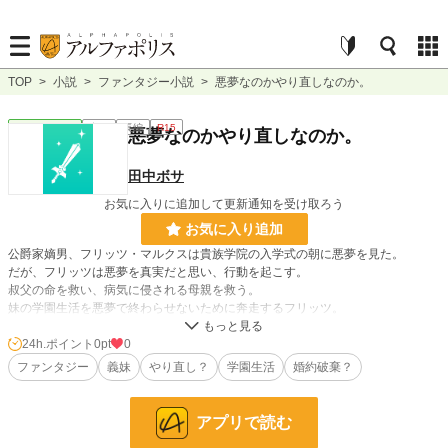
TOP
>
小説
>
ファンタジー小説
>
悪夢なのかやり直しなのか。
ファンタジー
完結
長編
R15
悪夢なのかやり直しなのか。
田中ボサ
お気に入りに追加して更新通知を受け取ろう
お気に入り追加
公爵家嫡男、フリッツ・マルクスは貴族学院の入学式の朝に悪夢を見た。
だが、フリッツは悪夢を真実だと思い、行動を起こす。
叔父の命を救い、病気に侵される母親を救う。
妹の学園生活を悪夢で終わらせないために奔走するフリッツ。
悪夢の中でフリッツは周囲が見えていなかったため、家族や友人を救うことがで
きずにすべてが終わってしまい絶望する。
24h.ポイント
0pt
0
単なる悪夢だったのか、人生をやり直しているのか、フリッツも周囲もわからな
ファンタジー
義妹
やり直し？
学園生活
婚約破棄？
いまま、それでも現実を幸せにするように頑張るお話。
アプリで読む