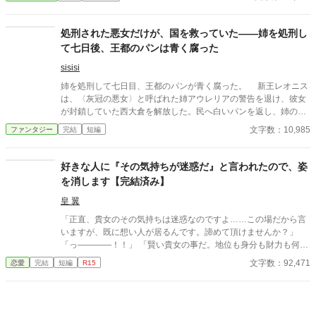
ト！ 逃げるな！」 なぜか婚約破棄した本人である王子が、全力
で追いかけてくるのである。 「殿下、婚約破棄したのは殿下です
よね？」 「そうだ！」 「ではなぜ追いかけてくるのですか」
処刑された悪女だけが、国を救っていた――姉を処刑し
「好きだからだ！」 「最初からそう言ってください！」 婚約破棄
て七日後、王都のパンは青く腐った
された年増令嬢と、溺愛王子のギャグ気味ラブコメ。
sisisi
姉を処刑して七日目、王都のパンが青く腐った。 新王レオニス
は、〈灰冠の悪女〉と呼ばれた姉アウレリアの警告を退け、彼女
が封鎖していた西大倉を解放した。民へ白いパンを返し、姉の圧
政を終わらせる。それが正しい王の最初の仕事だと信じていた。
文字数：10,985
ファンタジー
完結
短編
しかし、配られたパンの内側には青い筋が走り、口にした者た
ちが次々と倒れていく。 処刑台で姉が残した言葉を思い出した
レオニスは、王城の鐘を三度鳴らす。すると現れたのは、姉の秘
好きな人に『その気持ちが迷惑だ』と言われたので、姿
密警察だと恐れられていた〈灰衣隊〉だった。 封鎖された穀
を消します【完結済み】
物、焼かれた畑、外国への送金、王都から遠ざけられた軍隊。姉
の悪政とされたすべては、王国を青灰病から守るための非常措置
皇 翼
だった。 自分が信じたい言葉だけを選び、姉へ毒杯を渡したこ
「正直、貴女のその気持ちは迷惑なのですよ……この場だから言
とを知るレオニス。彼は姉が残した七つの報告書を読み、公爵の
いますが、既に想い人が居るんです。諦めて頂けませんか？」
逃亡を自らの判断で阻止する。 その南門へ、安全な穀物を積ん
「っ――――！！」 「賢い貴女の事だ。地位も身分も財力も何も
だ長い輸送隊が到着した。先頭の馬車から降りた人物を見て、レ
かもが貴女にとっては高嶺の花だと元々分かっていたのでしょ
文字数：92,471
恋愛
完結
短編
R15
オニスは言葉を失う。 悪女として処刑された有能な王女と、民
う？そんな感情を持っているだけ時間が無駄だと思いません
の拍手を選んでしまった弟王の、逆転と後悔、そして再生の物
か？」 クロエの気持ちなどお構いなしに、言葉は続けられる。既
語。
に想い人がいる。気持ちが迷惑。諦めろ。時間の無駄。彼は止ま
らず話し続ける。彼が口を開く度に、まるで弾丸のように心を抉