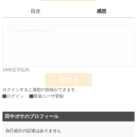
※なろう様でも公開中です（完結済み）
目次
感想
小説
228,882 位 / 228,882 件
ファンタジー
53,343 位 / 53,343 件
お気に入り
7
24h.ポイント
0 pt
文字数
62,021
更新日時
2023.04.26 10:20
1000文字以内
初回公開日時
2023.04.12 17:32
送信する
初回完結日時
ログインすると感想の投稿ができます。
2023.04.26 11:53
ログイン
新規ユーザ登録
週間ポイント
0 pt (228,882 位)
月間ポイント
0 pt (228,882 位)
田中ボサのプロフィール
年間ポイント
245 pt (121,047 位)
自己紹介の記述はありません
累計ポイント
7,374 pt (109,547 位)