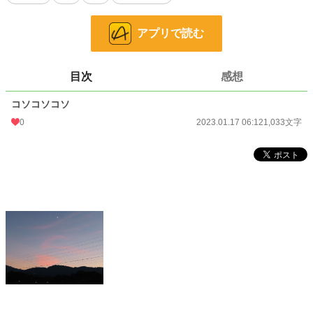
「嫌い」だの「ムカつく」だの、薄暗く感情的になって……なんであんな無駄に
アプリで読む
感情的なんでしょう。ただただ感情的なせいで、伝わることも伝わらない。「言
ったのに分かってくれない」って、説明下手なのを相手のせいにしているんじゃ
ないでしょうか。
目次
感想
ちゃんと言いもしないで、一回言って直らなければすぐ嫌うんでしょう。忍耐
がない。そのくせ毎日文句を言い続ける継続力と、時間とエネルギーはあるなん
コソコソコソ
て……。なんか無駄遣いな気がします。
0
2023.01.17 06:12
1,033文字
伝わらなくても、「これはこうですよ～」って言ってみればいいのに。1ミリ
でも伝わったら、「ちょっとできるようになったね～」って喜びながら育ててあ
げたらいいのに。それを楽しみには……できないでしょうか。そう思う私が、世
の中ナメすぎなのでしょうか。
結局人間性より育成力より、「仕事できるかできないか」、それが一番なので
すかね……。課題を伝えて良くする気なんかまったくないまま、人を悪人扱いす
るんでしょう。
……って、思ったことを日々の生活の中で伝えきれずに鬱憤を溜め、こうやっ
て書いてストレス発散する私の方が、よっぽどたちが悪いですね。これだって陰
口です。一緒です。
小説
228,857 位 / 228,857 件