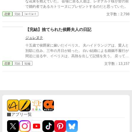
な花束を抱えていた。 会場に居る人達は、レオナルド様が皆の前
で婚約者であるカトリーヌにプレゼントするのだと思っていた。
文字数：2,798
恋愛
完結
ｼｮｰﾄｼｮｰﾄ
【完結】捨てられた侯爵夫人の日記
ジュレヌク
十五歳で侯爵家に嫁いだイベリス。 夫ハイドランジアは、愛人と
別邸に住み、三年の月日が経った。 白い結婚による婚姻不履行が
間近に迫る中、イベリスは、高熱を出して記憶を失う。 戻ってき
た夫は、妻に仕える侍女アリッサムから、いない月日の間書き綴
文字数：13,157
恋愛
完結
短編
られた日記を手渡される。 そこには、出会った日から自分を恋し
いと思ってくれていた少女の思いの丈が詰まっていた。 十八歳に
なり、美しく成長した妻を前に、ハイドランジアは、心が揺ら
ぐ。 自分への恋心を忘れてしまったとしても、これ程までに思っ
てくれていたのなら、また、愛を育めるのではないのか？ 様々な
人間の思いが交錯し、物語は、思わぬ方向へと進んでいく。
アプリ一覧