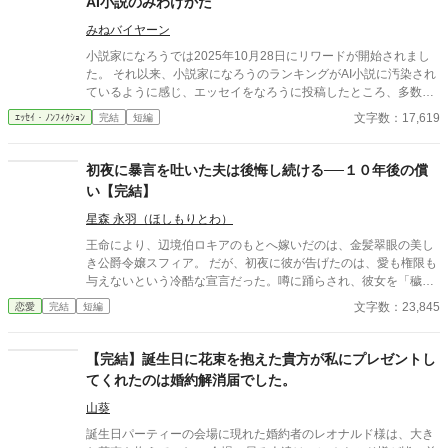
AI小説のみわけかた
みねバイヤーン
小説家になろうでは2025年10月28日にリワードが開始されまし
た。 それ以来、小説家になろうのランキングがAI小説に汚染され
ているように感じ、エッセイをなろうに投稿したところ、多数の
反響をいただきました。 なろう民のノウハウを結集した、AI小説
文字数：17,619
ｴｯｾｲ・ﾉﾝﾌｨｸｼｮﾝ
完結
短編
のみわけかたです。 いただいたノウハウは随時更新中です。 アル
ファポリスの皆さま、アルファポリスのAI小説汚染状況や、みわ
けかたなどコメントいただけるとありがたいです。 なお、いただ
初夜に暴言を吐いた夫は後悔し続ける──１０年後の償
いたノウハウは本文に追記し、他サイトにも掲載します。本文に
い【完結】
記載しないでほしい方は、コメント欄にその旨あわせて明記して
ください。
星森 永羽（ほしもりとわ）
王命により、辺境伯ロキアのもとへ嫁いだのは、金髪翠眼の美し
き公爵令嬢スフィア。 だが、初夜に彼が告げたのは、愛も権限も
与えないという冷酷な宣言だった。噂に踊らされ、彼女を「穢れ
た花嫁」と罵ったロキア。 しかし、わずか一日でスフィアは姿を
文字数：23,845
恋愛
完結
短編
消し、教会から届いたのは婚姻無効と慰謝料請求の書状──。 王
と公爵の怒りを買ったロキアは、爵位も領地も名誉も奪われ、た
だの補佐官として生きることに。 そして十年後、運命のいたずら
【完結】誕生日に花束を抱えた貴方が私にプレゼントし
か、彼は被災地で再びスフィアと出会う。 地位も捨て、娘を抱え
てくれたのは婚約解消届でした。
て生きる彼女の姿に、ロキアの胸に去来するのは、悔恨と赦しを
乞う想い──。 ⚠️本作はAIの生成した文章を一部に使用していま
山葵
す。
誕生日パーティーの会場に現れた婚約者のレオナルド様は、大き