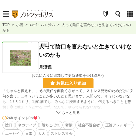
TOP
>
小説
>
ｴｯｾｲ・ﾉﾝﾌｨｸｼｮﾝ
>
人って陰口を言わないと生きていけないの
かも
ｴｯｾｲ・ﾉﾝﾌｨｸｼｮﾝ
完結
短編
人って陰口を言わないと生きていけな
いのかも
月澄狸
お気に入りに追加して更新通知を受け取ろう
お気に入り追加
「ちゃんと伝える」、その責任を面倒くさがって、ストレス発散のためだけに文
句を言う……そういうことが多いんだと思います。人間って。そうじゃないな
ら、1ミリ1ミリ、1滴1滴でも、みんなに浸透するように、伝えるべきことを懇
切丁寧に教えようとするはず。なんて、やってられないかな。
でも毎日陰口を言うことに使うエネルギーがあるなら、その労力を使って、直
24h.ポイント
0pt
0
接本人に言った方が、1ミリでも効果があるかもしれないのに。怒りで陰口を言
陰口
ネガティブ
落ちこぼれ
鬱憤
社会不適合者
正論アレルギー
って、「陰口を言われている」と相手に感じさせて、心を病んだり病ませたり、
エッセイ
日常
大人
ストレス社会
双方モヤモヤして。