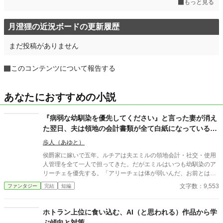
もっと見る
月澄狸の近況ボードの更新履歴
まだ投稿がありません
このコンテンツについて報告する
あなたにおすすめの小説
『病弱な幼馴染を優先してください』と言った妻が消え
た翌日、夫は領地の会計書類が全て白紙になっているこ
とに気づいた
歩人（あゆと）
侯爵家に嫁いで五年。ルチアは夫エミルの領地会計・社交・使用
人管理を全て一人で担ってきた。だがエミルはいつも幼馴染のア
リーチェを優先する。「アリーチェは体が弱いんだ、お前とは違
う」——その言葉を百回聞いた日、ルチアは微笑んで離縁届に署
文字数：9,553
ファンタジー
完結
短編
名した。「ええ、私は丈夫ですから。どうぞ幼馴染様をお大事
に」。翌朝、エミルが目にしたのは——税務報告の締切、領民か
らの陳情の山、そして紅茶の淹れ方すら知らない自分。三ヶ月
ホトラン上位に食い込む、AI（と思われる）作品から学
後、かつて「地味な妻」と呼ばれたルチアは、辺境伯の財務顧問
ぶ傾向と対策