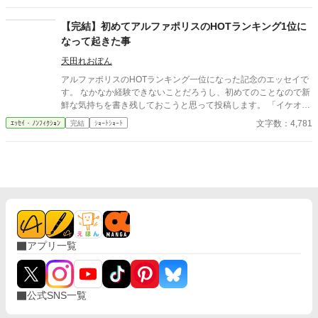
【完結】初めてアルファポリスのHOTランキング1位に
なって起きた事
天田れおぽん
アルファポリスのHOTランキング一位になった記念のエッセイで
す。 なかなか経験できないことだろうし、初めてのことなので新
鮮な気持ちを書き残しておこうと思って投稿します。 「イケオジ
辺境伯に嫁げた私の素敵な婚約破棄」がHOTランキング一位にな
文字数：4,781
ｴｯｾｲ・ﾉﾝﾌｨｸｼｮﾝ
完結
ｼｮｰﾄｼｮｰﾄ
った2022/12/16の前日からの気持ちをつらつらと書き残してみま
す。
アプリ一覧
公式SNS一覧