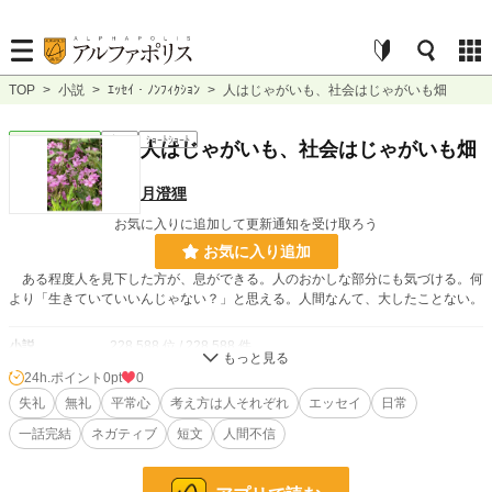
TOP
>
小説
>
ｴｯｾｲ・ﾉﾝﾌｨｸｼｮﾝ
>
人はじゃがいも、社会はじゃがいも畑
ｴｯｾｲ・ﾉﾝﾌｨｸｼｮﾝ
完結
ｼｮｰﾄｼｮｰﾄ
人はじゃがいも、社会はじゃがいも畑
月澄狸
お気に入りに追加して更新通知を受け取ろう
お気に入り追加
ある程度人を見下した方が、息ができる。人のおかしな部分にも気づける。何
より「生きていていいんじゃない？」と思える。人間なんて、大したことない。
小説
228,588 位 / 228,588 件
24h.ポイント
0pt
0
ｴｯｾｲ・ﾉﾝﾌｨｸｼｮﾝ
8,861 位 / 8,861 件
失礼
無礼
平常心
考え方は人それぞれ
エッセイ
日常
お気に入り
1
一話完結
ネガティブ
短文
人間不信
24h.ポイント
0 pt