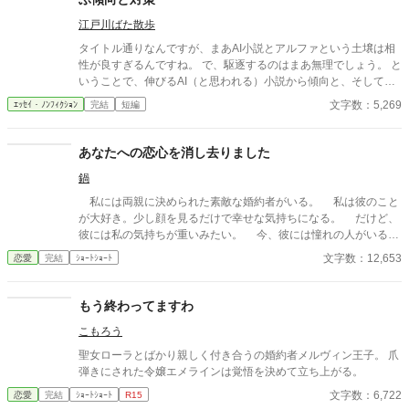
として辣腕を振るっていた。
江戸川ばた散歩
タイトル通りなんですが、まあAI小説とアルファという土壌は相
性が良すぎるんですね。 で、駆逐するのはまあ無理でしょう。 と
いうことで、伸びるAI（と思われる）小説から傾向と、そして自
筆系にも生かせること、そしてAIには無理なことに関して。
文字数：5,269
ｴｯｾｲ・ﾉﾝﾌｨｸｼｮﾝ
完結
短編
あなたへの恋心を消し去りました
鍋
私には両親に決められた素敵な婚約者がいる。 私は彼のこと
が大好き。少し顔を見るだけで幸せな気持ちになる。 だけど、
彼には私の気持ちが重いみたい。 今、彼には憧れの人がいる。
その人は大人びた雰囲気をもつ二つ上の先輩。 彼は心は自由で
文字数：12,653
恋愛
完結
ｼｮｰﾄｼｮｰﾄ
いたい言っていた。 その女性と話す時、私には見せない楽しそ
うな笑顔を向ける貴方を見て、胸が張り裂けそうになる。 友人
たちは言う。お互いに干渉しない割り切った夫婦のほうが気が楽
もう終わってますわ
だって……。 だから私は彼が自由になれるように、魔女にこの
こもろう
激しい気持ちを封印してもらったの。 ※このお話はハッピーエン
ドではありません。 ※短いお話でサクサクと進めたいと思いま
聖女ローラとばかり親しく付き合うの婚約者メルヴィン王子。 爪
す。
弾きにされた令嬢エメラインは覚悟を決めて立ち上がる。
文字数：6,722
恋愛
完結
ｼｮｰﾄｼｮｰﾄ
R15