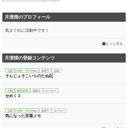
月澄狸のプロフィール
気まぐれに活動中です！
もっと見る
月澄狸の登録コンテンツ
小説
ｴｯｾｲ・ﾉﾝﾌｨｸｼｮﾝ
連載中
短編
そんじょそこいらのたぬ記
小説
現代文学
連載中
ｼｮｰﾄｼｮｰﾄ
せめく２
小説
ｴｯｾｲ・ﾉﾝﾌｨｸｼｮﾝ
連載中
ｼｮｰﾄｼｮｰﾄ
気になった言葉メモ