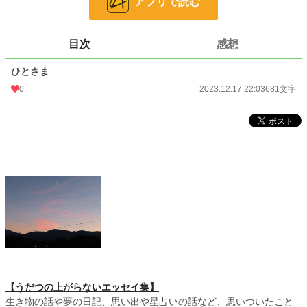
アプリで読む
文字数
681
更新日時
2023.12.17 22:03
目次
感想
初回公開日時
2023.12.17 22:03
ひとさま
初回完結日時
2023.12.17 22:03
0
2023.12.17 22:03
681文字
週間ポイント
0 pt (228,588 位)
月間ポイント
0 pt (228,588 位)
年間ポイント
245 pt (121,047 位)
累計ポイント
3,013 pt (147,219 位)
【うだつの上がらないエッセイ集】
生き物の話や夢の日記、思い出や星占いの話など、思いついたこと