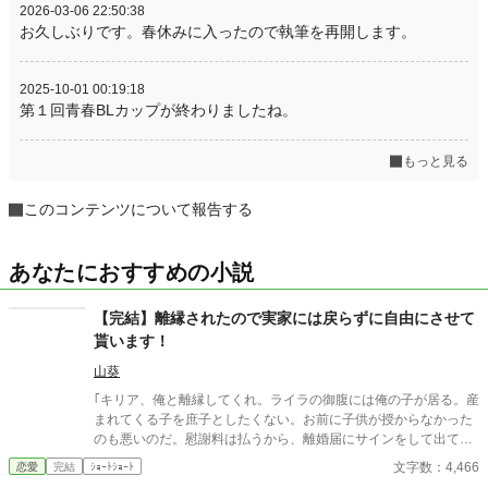
2026-03-06 22:50:38
お久しぶりです。春休みに入ったので執筆を再開します。
2025-10-01 00:19:18
第１回青春BLカップが終わりましたね。
もっと見る
このコンテンツについて報告する
あなたにおすすめの小説
【完結】離縁されたので実家には戻らずに自由にさせて
貰います！
山葵
｢キリア、俺と離縁してくれ。ライラの御腹には俺の子が居る。産
まれてくる子を庶子としたくない。お前に子供が授からなかった
のも悪いのだ。慰謝料は払うから、離婚届にサインをして出て行
ってくれ！｣ 夫のカイロは、自分の横にライラさんを座らせ、向
文字数：4,466
恋愛
完結
ｼｮｰﾄｼｮｰﾄ
かいに座る私に離婚届を差し出した。