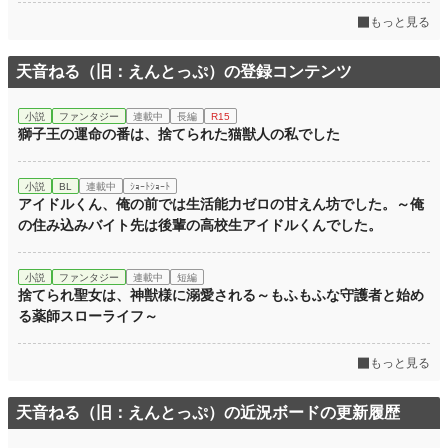
もっと見る
天音ねる（旧：えんとっぷ）の登録コンテンツ
小説
ファンタジー
連載中
長編
R15
獅子王の運命の番は、捨てられた猫獣人の私でした
小説
BL
連載中
ｼｮｰﾄｼｮｰﾄ
アイドルくん、俺の前では生活能力ゼロの甘えん坊でした。～俺
の住み込みバイト先は後輩の高校生アイドルくんでした。
小説
ファンタジー
連載中
短編
捨てられ聖女は、神獣様に溺愛される～もふもふな守護者と始め
る薬師スローライフ～
もっと見る
天音ねる（旧：えんとっぷ）の近況ボードの更新履歴