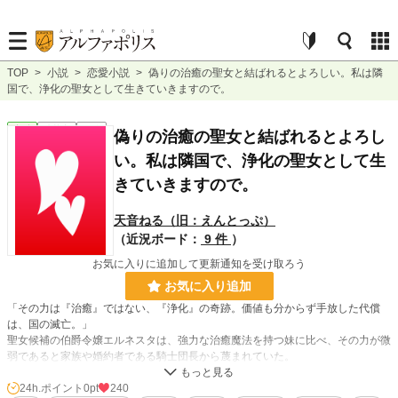
TOP
>
小説
>
恋愛小説
>
偽りの治癒の聖女と結ばれるとよろしい。私は隣
国で、浄化の聖女として生きていきますので。
恋愛
連載中
短編
偽りの治癒の聖女と結ばれるとよろし
い。私は隣国で、浄化の聖女として生
きていきますので。
天音ねる（旧：えんとっぷ）
（近況ボード：
9 件
）
お気に入りに追加して更新通知を受け取ろう
お気に入り追加
「その力は『治癒』ではない、『浄化』の奇跡。価値も分からず手放した代償
は、国の滅亡。」
聖女候補の伯爵令嬢エルネスタは、強力な治癒魔法を持つ妹に比べ、その力が微
弱であると家族や婚約者である騎士団長から蔑まれていた。
そしてついに、妹が正式な聖女に選ばれた日、騎士団長はエルネスタに婚約破棄
を突きつける。「聖女の姉というだけでお前と婚約していたが、もう用済みだ。
24h.ポイント
0pt
240