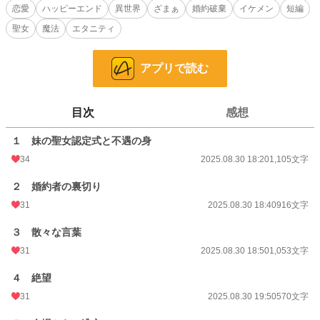
微力なお前は国の恥だ、出ていけ」
恋愛
ハッピーエンド
異世界
ざまぁ
婚約破棄
イケメン
短編
全てを失い、雨の中を追放されたエルネスタ。しかし、彼女の力は傷を癒す【治
聖女
魔法
エタニティ
癒】ではなく、呪いや毒といった根源を消し去る伝説の力【浄化】だった。
時を同じくして、隣国の王子が魔王軍の呪いで不治の病に倒れる。どの国の聖女
も癒せないその呪いを解けるのは、世界でただ一人、エルネスタだけ。彼女を追
アプリで読む
放した国は、国宝級の力を自ら手放したことに気づき、血の気も引く思いで彼女
を探し始めるが……。
目次
感想
小説
228,789 位 / 228,789 件
恋愛
66,373 位 / 66,373 件
１ 妹の聖女認定式と不遇の身
34
2025.08.30 18:20
1,105文字
お気に入り
91
２ 婚約者の裏切り
24h.ポイント
0 pt
31
2025.08.30 18:40
916文字
文字数
7,703
３ 散々な言葉
更新日時
2025.09.02 00:20
31
2025.08.30 18:50
1,053文字
初回公開日時
2025.08.30 18:20
４ 絶望
週間ポイント
42 pt (48,661 位)
31
2025.08.30 19:50
570文字
月間ポイント
140 pt (58,597 位)