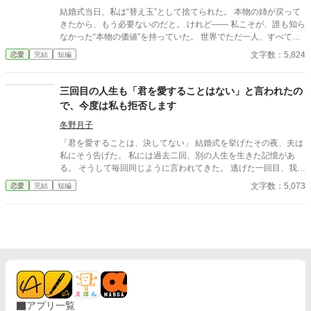
結婚式当日、私は“替え玉”として捨てられた。 本物の姉が戻って
きたから、もう必要ないのだと。 けれど—— 私こそが、誰も知ら
なかった“本物の価値”を持っていた。 世界でただ一人、すべてを
癒す力。 そして、その価値を知るただ一人の人が、皇帝となって
文字数：5,824
恋愛
完結
短編
私を迎えに来る。 これは、すべてを失った少女が、本当に必要と
される場所へ辿り着く物語。
三回目の人生も「君を愛することはない」と言われたの
で、今度は私も拒否します
冬野月子
「君を愛することは、決してない」 結婚式を挙げたその夜、夫は
私にそう告げた。 私には過去二回、別の人生を生きた記憶があ
る。 そうして毎回同じように言われてきた。 逃げた一回目、我慢
した二回目。いずれも上手くいかなかった。 だから今回は。
文字数：5,073
恋愛
完結
短編
アプリ一覧