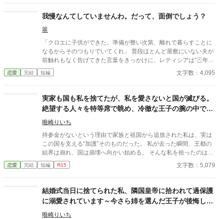
我慢なんてしていませんわ。だって、面倒でしょう？
翠
「クロエに子供ができた。準備が整い次第、離れで暮らすことに
なるからそのつもりでいてくれ」 普段ほとんど屋敷にいない夫が
前触れもなく告げてきた言葉をきっかけに、レティシアは“三年
間”の契約を終わらせることにした。 赤の他人を屋敷に迎えるこ
文字数：4,095
恋愛
完結
短編
とはしない。 不要なものに感情を砕く理由などない。 「だって、
面倒でしょう？」 不誠実な夫も、無意味な結婚も、 この際すべて
切り捨ててしまいましょう。
実家も国も私を捨てたが、私を愛さないと国が滅びる。
絶望する人々を特等席で眺め、冷徹な王子の腕の中で思
考停止する。
唯崎りいち
持参金がないという理由で家族と祖国から追放された私は、実は
この国を支える“加護”そのものだった。 私が去った瞬間、王都の
結界は崩れ、国は崩壊へ向かい始める。 そんな私を拾ったのは、
冷徹と噂される隣国の王子。 「やっと見つけた。お前は俺のもの
文字数：5,079
恋愛
完結
短編
R15
だ」 捨てられたはずの私は、気づけば滅びゆく祖国を背に、彼の
腕の中で溺愛されていた。
結婚式当日に捨てられた私、隣国皇帝に拾われて過保護
に溺愛されています～今さら姉を選んだ王子が後悔して
も手遅れです～
唯崎りいち