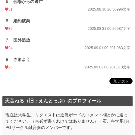
５ 会場からの逃亡
年間ポイント
26,618 pt (16,482 位)
31
2025.08.30 20:50
996文字
累計ポイント
26,632 pt (61,878 位)
６ 婚約破棄
32
2025.08.31 00:20
987文字
７ 国外追放
24
2025.09.01 00:20
1,063文字
８ さまよう
26
2025.09.02 00:20
1,013文字
天音ねる（旧：えんとっぷ）のプロフィール
現在は大学生。リクエストは近況ボードのコメント欄とかに送っ
てください。（※必ず書くわけではありません）一応、科学系TR
PGサークル融合奏のメンバーです。