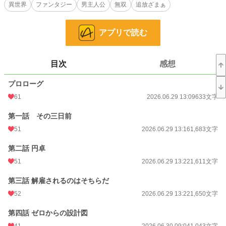
異世界
ファンタジー
男主人公
無双
追放ざまぁ
お気に入り
162
24h.ポイント
234 pt
アプリで読む
文字数
43,063
目次
感想
更新日時
2026.07.10 09:39
プロローグ
初回公開日時
2026.06.29 13:09
61
2026.06.29 13:09
633文字
初回完結日時
2026.07.10 09:39
第一話 その三日前
週間ポイント
920 pt (9,539 位)
51
2026.06.29 13:16
1,683文字
月間ポイント
47,619 pt (937 位)
第二話 円卓
年間ポイント
55,647 pt (9,640 位)
51
2026.06.29 13:22
1,611文字
累計ポイント
56,129 pt (41,960 位)
第三話 解雇されるのはそちらだ
52
2026.06.29 13:22
1,650文字
第四話 ゼロからの設計図