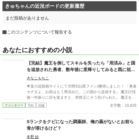
きゅちゃんの近況ボードの更新履歴
まだ投稿がありません
このコンテンツについて報告する
あなたにおすすめの小説
【完結】魔王を倒してスキルを失ったら「用済み」と国
を追放された勇者、数年後に里帰りしてみると既に祖国
が滅んでいた
きなこもちこ
🌟某小説投稿サイトにて月間3位(異ファン)獲得しました！ 「勇者
カナタよ、お前はもう用済みだ。この国から追放する」 魔王討伐
後一年振りに目を覚ますと、突然王にそう告げられた。 魔王を倒
したことで、俺は「勇者」のスキルを失っていた。 信頼していた
文字数：10,826
ファンタジー
完結
短編
パーティメンバーには蔑まれ、二度と国の土を踏まないように察
知魔法までかけられた。 悔しさをバネに隣国で再起すること十数
年……俺は結婚して妻子を持ち、大臣にまで昇り詰めた。 かつて
Sランクをクビになった調薬師、俺の薬がないとお前ら
のパーティメンバー達に「スキルが無くても幸せになった姿」を
骨が溶けるけど？
見せるため、里帰りした俺は……祖国の惨状を目にすることにな
る。 ※ハピエン・善人しか書いたことのない作者が、「追放」を
冬野 結