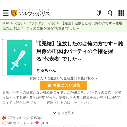
TOP
>
小説
>
ファンタジー小説
>
【完結】追放したのは俺の方です～雑用
係の正体はパーティの全権を握る"代表者"でした～
ファンタジー
完結
短編
【完結】追放したのは俺の方です～雑
用係の正体はパーティの全権を握
る"代表者"でした～
きゅちゃん
お気に入りに追加して更新通知を受け取ろう
お気に入り追加
勇者パーティの目立たない補給係ロイド。だが彼こそ、パーティの契約・財務・
兵站すべてを統べる"代表者"だった。増長した勇者に追放を言い渡された瞬間、
ロイドは静かに告げる——「解雇されるのは、そちらだ」。
小説
5,759 位 / 228,619 件
HOTランキング 最高3位
24h.ポイント
234pt
1,010
ファンタジー
1,047 位 / 53,261 件