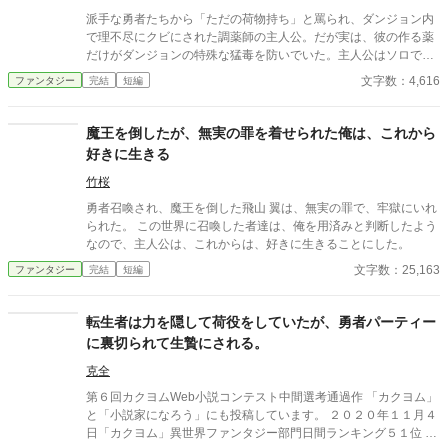
テーマにして実験的に書いてみた作品です。普段の作風とは異な
派手な勇者たちから「ただの荷物持ち」と罵られ、ダンジョン内
ります。 ※小説家になろう、カクヨムさんで同一名義にて掲載予
で理不尽にクビにされた調薬師の主人公。だが実は、彼の作る薬
定です
だけがダンジョンの特殊な猛毒を防いでいた。主人公はソロで超
快適な薬局を開き、伝説の獣耳美少女を相棒にする。やがて毒が
文字数：4,616
ファンタジー
完結
短編
全身に回ってゾンビのようになった勇者たちが「薬をくれ！」と
這いつくばって来店するが、彼は笑顔で「規約違反のお客様には
販売できません」とドアを閉める。
魔王を倒したが、無実の罪を着せられた俺は、これから
好きに生きる
竹桜
勇者召喚され、魔王を倒した飛山 翼は、無実の罪で、牢獄にいれ
られた。 この世界に召喚した者達は、俺を用済みと判断したよう
なので、主人公は、これからは、好きに生きることにした。
文字数：25,163
ファンタジー
完結
短編
転生者は力を隠して荷役をしていたが、勇者パーティー
に裏切られて生贄にされる。
克全
第６回カクヨムWeb小説コンテスト中間選考通過作 「カクヨム」
と「小説家になろう」にも投稿しています。 ２０２０年１１月４
日「カクヨム」異世界ファンタジー部門日間ランキング５１位 ２