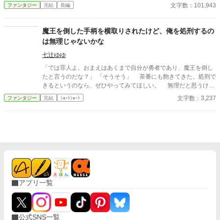
０２０年１１月４日「カクヨム」異世界ファンタジー部門週間ラ
文字数：101,943
ファンタジー
完結
長編
ンキング５２位 転生者のブルーノは絶大な力を持っていたが、そ
の力を隠してダンジョンの荷役として暮らしていた。だが、教会
の力で勇者を騙る卑怯下劣な連中に、レットドラゴンから逃げる
魔王を倒した手柄を横取りされたけど、俺を処刑するの
ための生贄として、ボス部屋に放置された。腐敗した教会と冒険
は無理じゃないかな
者ギルドが結託て偽の勇者パーティーを作り、ぼろ儲けしている
のだ。ブルーノは誰が何をしていても気にしないし、自分で狩っ
七辻ゆゆ
た美味しいドラゴンを食べて暮らせればよかったのだが、殺され
「では罪人よ。おまえはあくまで自分が勇者であり、魔王を倒し
たブルーノの為に教会や冒険者ギルドのマスターを敵対した受付
たと言うのだな？」 「そうそう」 茶番にも飽きてきた。処刑で
嬢が殺されるのを見過ごせなくて・・・・・・
きるというのなら、ぜひやってみてほしい。 無理だと思うけ
ど。
文字数：3,237
ファンタジー
完結
ｼｮｰﾄｼｮｰﾄ
アプリ一覧
公式SNS一覧