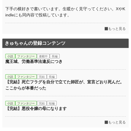
下手の横好きで書いています。生暖かく見守ってください。XやK
indleにも同内容で投稿しています。
もっと見る
きゅちゃんの登録コンテンツ
小説
ファンタジー
連載中
長編
魔王城、労働基準法違反につき
小説
ファンタジー
完結
長編
【完結】死亡フラグを自分で立てた師匠が、宣言どおり死んだ。
ここからが本番だった
小説
ファンタジー
完結
短編
【完結】悪役令嬢の母になります
もっと見る