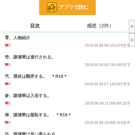
＊R18回が無表示で出てきますので、挿入ありなしに関わらず濡れ場シーンがあ
アプリで読む
る回にはタイトルに「R18」を記載することにします。
小説家になろうのムーンライトで掲載しているものですが、こちらでも投稿して
みることにしました。
目次
感想（2件）
小説
228,846 位 / 228,846 件
零、人物紹介
0
2018.04.30 00:10
3,374文字
歴史・時代
3,224 位 / 3,224 件
壱、謝漣華は連行される。
お気に入り
46
0
2018.04.30 00:15
6,445文字
24h.ポイント
0 pt
弐、瑯炎は翻弄する。 ＊R18＊
文字数
176,349
0
2018.04.30 07:12
6,827文字
更新日時
2018.06.03 23:10
参、謝漣華は入浴する。
初回公開日時
2018.04.30 00:10
0
2018.04.30 11:50
4,891文字
週間ポイント
21 pt (62,459 位)
肆、謝漣華は羞恥する。 ＊R18＊
月間ポイント
147 pt (57,460 位)
0
2018.04.30 15:00
6,313文字
年間ポイント
924 pt (86,543 位)
伍、謝漣華は言い寄られる。