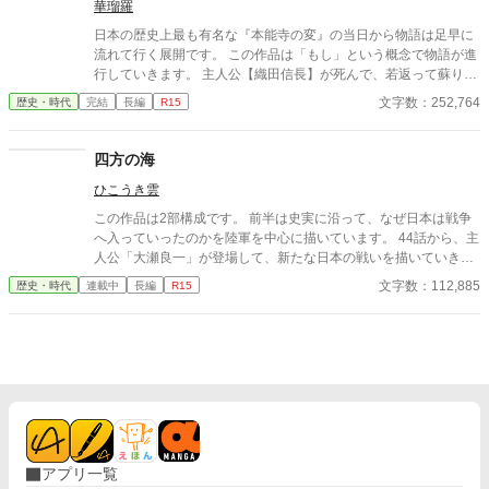
華瑠羅
ることに。
日本の歴史上最も有名な『本能寺の変』の当日から物語は足早に
流れて行く展開です。 この作品は「もし」という概念で物語が進
行していきます。 主人公【織田信長】が死んで、若返って蘇り再
び活躍するという作品です。 ※この物語はフィクションです。
文字数：252,764
歴史・時代
完結
長編
R15
四方の海
ひこうき雲
この作品は2部構成です。 前半は史実に沿って、なぜ日本は戦争
へ入っていったのかを陸軍を中心に描いています。 44話から、主
人公「大瀬良一」が登場して、新たな日本の戦いを描いていきま
す。歴史を深く知りたい人は初めから、開戦までの流れを知って
文字数：112,885
歴史・時代
連載中
長編
R15
いる方は44話からお読みください。 第一部 1話〜43話 1941年1
2月、日本は真珠湾攻撃によってアメリカとの戦争に突入した。
華々しい戦果に国中が沸き立つ中、陸軍の異端児・大瀬良一だけ
は勝利の先にある国家の破滅を見据えていた。圧倒的な工業力と
資源を持つアメリカとの長期戦は、日本の敗北に終わる―― 第二
部 44話から〜 1942年1月、田中新一失脚の余波の中で参謀部長
に抜擢された大瀬は、石原莞爾と連携し、陸海軍の統合運用、
編、科学技術重視への転換を推進する。同時に南方占領地では、
単なる軍事支配ではなく将来的な独立を見据えた新秩序の構築を
アプリ一覧
模索し始める。 戦線が拡大する中、大瀬は日本が生き残るための