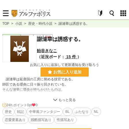
TOP
>
小説
>
歴史・時代小説
>
謝漣華は誘惑する。
歴史・時代
連載中
長編
R18
謝漣華は誘惑する。
飴谷きなこ
（近況ボード：
15 件
）
お気に入りに追加して更新通知を受け取ろう
お気に入り追加
謝漣華は延唐国の工房に努める技官である。
師匠である瑯炎に日々振り回されている。
そんな漣華に瑯炎が持ちかけたものは。
ツィッターでたまたまお話かけ頂きました饕餮先生と何故かエロ話に花が咲い
24h.ポイント
0pt
0
て、「こういう体位っていいよね！」的なお話になったので書いてみました。
歴史
戦記
中華風ファンタジー
BL
ふたなり
NL
いま連載中の【皇女の婚姻】も頑張りますのでよろしければおつきあいください
恋愛要素あり
残酷描写あり
性描写あり
ませ。