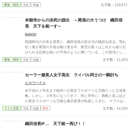
郎が生き延びた。 秀吉の最年長の甥であり、秀長の嫡男・与一郎
文字数：120,671
歴史・時代
完結
長編
が生き延びた豊臣家が辿る歴史はどう言うモノになるのか。 小牧
長久手で秀吉は勝てるのか？ 朝日姫は徳川家康の嫁ぐのか？ 朝鮮
征伐は行われるのか？ 秀頼は生まれるのか。 秀次が後継者に指名
本能寺からの決死の脱出 ～尾張の大うつけ 織田信
され切腹させられるのか？
長 天下を統一す～
bekichi
戦国時代の日本を背景に、織田信長の若き日の物語を語る。荒れ
狂う風が尾張の大地を駆け巡る中、夜空の星々はこれから繰り広
げられる壮絶な戦いの予兆のように輝いている。この混沌とした
時代において、信長はまだ無名であったが、彼の野望はやがて天
文字数：11,653
歴史・時代
完結
短編
下を揺るがすことになる。信長は、父・信秀の治世に疑問を持ち
ながらも、独自の力を蓄え、異なる理想を追求し、反逆者とみな
されることもあれば期待の星と讃えられることもあった。彼の目
セーラー服美人女子高生 ライバル同士の一騎討ち
標は、乱世を統一し平和な時代を創ることにあった。物語は信長
ヒロワークス
の足跡を追い、若き日の友情、父との確執、大名との駆け引きを
描く。信長の人生は、斎藤道三、明智光秀、羽柴秀吉、徳川家
女子高の２年生まで校内一の美女でスポーツも万能だった立花美
康、伊達政宗といった時代の英傑たちとの交流とともに、一つの
帆。しかし、３年生になってすぐ、同じ学年に、美帆と並ぶほど
大きな物語を形成する。この物語は、信長の未知なる野望の軌跡
の美女でスポーツも万能な逢沢真凛が転校してきた。 クラスは、
を描くものである。
隣りだったが、春のスポーツ大会と夏の水泳大会でライバル関係
文字数：14,350
ライト文芸
完結
短編
R15
が芽生える。 それに加えて、美帆と真凛は、隣りの男子校の俊介
に恋をし、どちらが俊介と付き合えるかを競う恋敵でもあった。
そして、秋の体育祭では、美帆と真凛が走り高跳びや100メート
織田信長IF… 天下統一再び！！
ル走、騎馬戦で対決！ その結果、放課後の体育館で一騎討ちをす