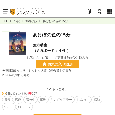
TOP
>
小説
>
青春小説
>
あけぼの色の15分
青春
完結
長編
あけぼの色の15分
葉方萌生
（近況ボード：
4 件
）
お気に入りに追加して更新通知を受け取ろう
お気に入り追加
★第8回ほっこり・じんわり大賞【優秀賞】受賞作
2026年8月中旬発売！
「終電を逃したから泊めてくれない？」
24h.ポイント
0pt
167
私の日常は、あの日、彼の——葉加瀬梨斗の一言で大きく色を変え、形を変え
青春
恋愛
高校生
家族
ヤングケアラー
じんわり
感動
た。
切ない
ほっこり
夜の十一時、閉店したスーパーの前で、紺青色の空の下、私は大きく息を吸っ
て、止める。