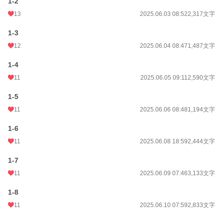
1-2
観覧車が回る15分間だけ、きみに会える——。
13
2025.06.03 08:52
2,317文字
小説
228,635 位 / 228,635 件
1-3
青春
7,915 位 / 7,915 件
12
2025.06.04 08:47
1,487文字
お気に入り
17
1-4
11
2025.06.05 09:11
2,590文字
24h.ポイント
0 pt
文字数
113,119
1-5
11
2025.06.06 08:48
1,194文字
更新日時
2025.07.22 08:20
1-6
初回公開日時
2025.06.01 08:35
11
2025.06.08 18:59
2,444文字
初回完結日時
2025.07.22 09:24
1-7
週間ポイント
1,219 pt (7,719 位)
11
2025.06.09 07:46
3,133文字
月間ポイント
2,009 pt (15,911 位)
1-8
年間ポイント
28,222 pt (15,779 位)
11
2025.06.10 07:59
2,833文字
累計ポイント
53,732 pt (42,947 位)