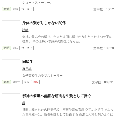
ショートストーリー。
文字数：1,912
恋愛
完結
ｼｮｰﾄｼｮｰﾄ
身体の繋がりしかない関係
詩織
会社の飲み会の帰り、たまたま同じ帰りが方向だった３つ年下の
後輩。 その後勢いで身体の関係になった。
文字数：3,328
恋愛
完結
ｼｮｰﾄｼｮｰﾄ
同級生
真田誠
女子高校生のラブストーリー
文字数：80,891
青春
連載中
長編
R15
邪神の祭壇へ無垢な筋肉を生贄として捧ぐ
零
世間に秘された名門男子校・平坂学園体育科 空手の名選手であっ
た高尾雄一は、新任教師として赴任する 高潔な人格と鋼のように