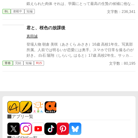
鍛えられた肉体 それは、学園にとって最高の生贄の候補に他なら
なかった 至高の筋肉を持つ、精神を削られ意志をなくした青年を
文字数：236,341
BL
連載中
短編
太古の神に捧げるため、“水”、“風”、“土”の信奉者達が暗躍する 意
志をなくし筋肉の操り人形と化した“デク” 消える教師 山奥の男子
校で繰り広げられるダークファンタジー
君と、桜色の放課後
真田誠
登場人物 朝倉 美咲（あさくら みさき）16歳 高校1年生。写真部
所属。人前では明るいが恋愛には奥手。スマホで日常を撮るのが
好き。 白石 陽翔（しらいし はると）17歳 高校2年生。サッカー
部エース。優しく誰にでも親切で学校中の人気者。 西園寺 凛（さ
文字数：80,195
青春
完結
短編
R15
いおんじ りん）16歳 美咲の親友。恋愛経験豊富で美咲を応援す
る。 黒田 悠真（くろだ ゆうま）17歳 陽翔の親友。ムードメーカ
ー。
アプリ一覧
公式SNS一覧