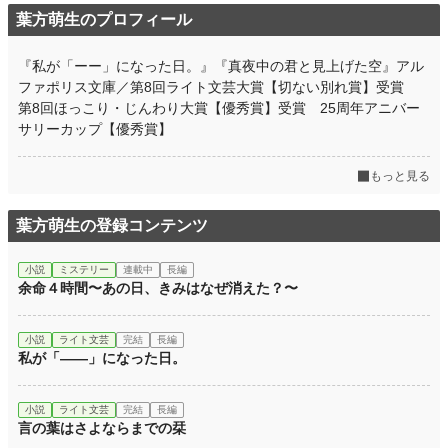
葉方萌生のプロフィール
『私が「ーー」になった日。』『真夜中の君と見上げた空』アル
ファポリス文庫／第8回ライト文芸大賞【切ない別れ賞】受賞
第8回ほっこり・じんわり大賞【優秀賞】受賞 25周年アニバー
サリーカップ【優秀賞】
もっと見る
葉方萌生の登録コンテンツ
小説
ミステリー
連載中
長編
余命４時間〜あの日、きみはなぜ消えた？〜
小説
ライト文芸
完結
長編
私が「――」になった日。
小説
ライト文芸
完結
長編
言の葉はさよならまでの栞