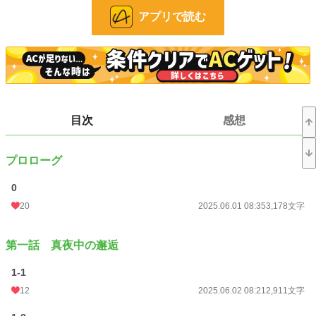
ずっと、うまく呼吸ができない。
アプリで読む
頭の中をぐわらんぐわらんと鳴り響く耳鳴りのような音が、本当の私を身体の
外へ締め出していく。
きみは私を、廃園後の遊園地に連れ出した。
まるでピエロが私の手をとって踊るように。
くるくる、ころころ、楽しそうに無邪気に笑うきみは、私の心をまるごとすく
っていく。
目次
感想
観覧車は回り始める。
誰かのために生き続けるきみを乗せて。
プロローグ
15分間だけ、きみに会える。
0
20
2025.06.01 08:35
3,178文字
ーーーーーーーーーーーーーーーーーーーーーー
城北高校二年生の深町日彩は、母親と祖母と三人暮らし。
第一話 真夜中の邂逅
仕事に忙しい母親を支えるために、家事全般を担い、認知症の祖母の”ケア”に勤
しむヤングケアラー。
1-1
——このまま、他人のために生き続けるしかないのかな……。
不安を抱えていた日彩だったが、深夜に買い出しに出かけたスーパーの前で、梨
12
2025.06.02 08:21
2,911文字
斗という少年に声をかけられる。
梨斗は日彩を廃園後の遊園地に連れ出した。