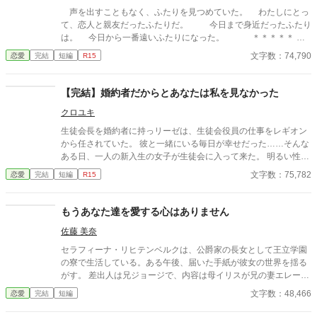
声を出すこともなく、ふたりを見つめていた。 わたしにとっ
て、恋人と親友だったふたりだ。 今日まで身近だったふたり
は。 今日から一番遠いふたりになった。 ＊＊＊＊＊
伯爵家の後継者シンシアは、友人アイリスから交際相手としてお
文字数：74,790
恋愛
完結
短編
R15
薦めだと、幼馴染みの侯爵令息キャメロンを紹介された。 徐々
に親しくなっていくシンシアとキャメロンに婚約の話がまとまり
掛ける。 シンシアの誕生日の婚約披露パーティーが近付いた夏
【完結】婚約者だからとあなたは私を見なかった
休み前のある日、シンシアは急ぐキャメロンを見掛けて彼の後を
クロユキ
追い、そして見てしまった。 お互いにただの幼馴染みだと口に
していた恋人と親友の口づけを…… ＊ 無自覚の上から目線
生徒会長を婚約者に持っリーゼは、生徒会役員の仕事をレギオン
＊ 幼馴染みという特別感 ＊ 失くしてからの後悔 幼馴染みカ
から任されていた。 彼と一緒にいる毎日が幸せだった……そんな
ップルの当て馬にされてしまった伯爵令嬢、してしまった親友視
ある日、一人の新入生の女子が生徒会に入って来た。 明るい性格
点のお話です。 中盤は略奪した親友側の視点が続きますが、当て
の彼女は直ぐに先輩達と仲が良くなりレギオンもまた新入生に興
文字数：75,782
恋愛
完結
短編
R15
馬令嬢がヒロインです。 本編完結後に、力量不足故の幕間を書き
味を抱くように成っていた。 誤字脱字があります。 更新が不定期
加えており、最終話と重複しています。 ご了承下さいませ。 他サ
ですがよろしくお願いします。
イトにも公開中です
もうあなた達を愛する心はありません
佐藤 美奈
セラフィーナ・リヒテンベルクは、公爵家の長女として王立学園
の寮で生活している。ある午後、届いた手紙が彼女の世界を揺る
がす。 差出人は兄ジョージで、内容は母イリスが兄の妻エレーヌ
をいびっているというものだった。最初は信じられなかったが、
文字数：48,466
恋愛
完結
短編
手紙の中で兄は母の嫉妬に苦しむエレーヌを心配し、セラフィー
ナに助けを求めていた。 理知的で優しい公爵夫人の母が信じられ