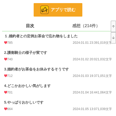
恋愛
371 位 / 66,394 件
アプリで読む
お気に入り
3,350
24h.ポイント
2,193 pt
目次
感想（214件）
文字数
110,790
１.婚約者との定例お茶会で忘れ物をしました
更新日時
2024.05.02 21:06
785
2024.01.01 23:39
1,019文字
初回公開日時
2024.01.01 23:39
2.護衛騎士の様子が変です
初回完結日時
740
2024.05.02 21:06
2024.01.02 20:02
1,032文字
週間ポイント
5,180 pt (1,976 位)
3.婚約者がお茶会をお休みするそうです
712
2024.01.03 19:37
1,051文字
月間ポイント
13,080 pt (3,548 位)
4.どこかおかしい気がします
年間ポイント
376,733 pt (1,479 位)
701
2024.01.04 16:44
1,064文字
累計ポイント
4,418,538 pt (935 位)
5.やっぱりおかしいです
664
2024.01.05 13:07
1,039文字