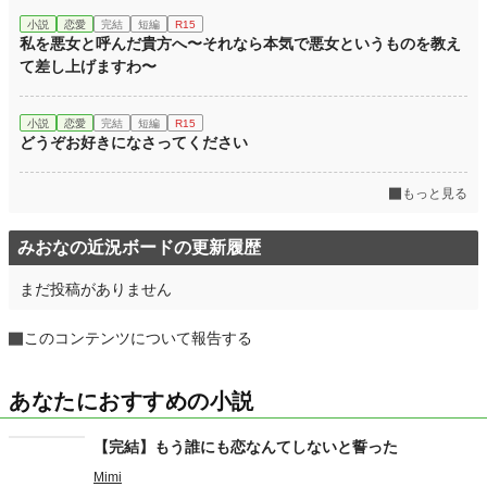
小説
恋愛
完結
短編
R15
私を悪女と呼んだ貴方へ〜それなら本気で悪女というものを教え
て差し上げますわ〜
小説
恋愛
完結
短編
R15
どうぞお好きになさってください
もっと見る
みおなの近況ボードの更新履歴
まだ投稿がありません
このコンテンツについて報告する
あなたにおすすめの小説
【完結】もう誰にも恋なんてしないと誓った
Mimi