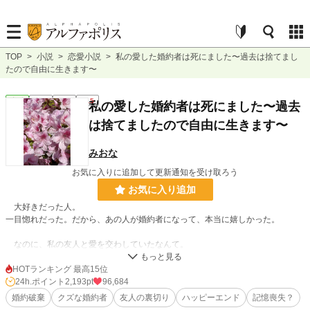
TOP
>
小説
>
恋愛小説
>
私の愛した婚約者は死にました〜過去は捨てまし
たので自由に生きます〜
恋愛
完結
短編
R15
私の愛した婚約者は死にました〜過去
は捨てましたので自由に生きます〜
みおな
お気に入りに追加して更新通知を受け取ろう
お気に入り追加
大好きだった人。
一目惚れだった。だから、あの人が婚約者になって、本当に嬉しかった。
なのに、私の友人と愛を交わしていたなんて。
もう誰も信じられない。
HOTランキング 最高15位
24h.ポイント
2,193pt
96,684
婚約破棄
クズな婚約者
友人の裏切り
ハッピーエンド
記憶喪失？
小説
628 位 / 228,927 件