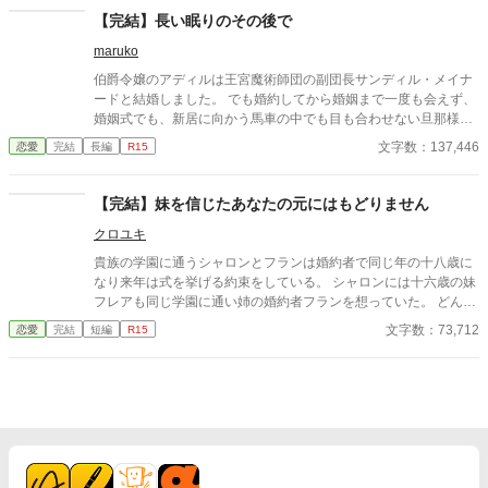
なかったが、兄の必死な頼みに胸が痛む。 セラフィーナは、一年
【完結】長い眠りのその後で
ぶりに実家に帰ると、母が物置に閉じ込められていた。幸せだっ
maruko
た家族の日常が壊れていく。魔法やファンタジー異世界系は、途
中からあるかもしれません。
伯爵令嬢のアディルは王宮魔術師団の副団長サンディル・メイナ
ードと結婚しました。 でも婚約してから婚姻まで一度も会えず、
婚姻式でも、新居に向かう馬車の中でも目も合わせない旦那様。
いくら政略結婚でも幸せになりたいって思ってもいいでしょう？
文字数：137,446
恋愛
完結
長編
R15
このまま幸せになれるのかしらと思ってたら⋯⋯アレッ？旦那様
が2人！！ どうして旦那様はずっと眠ってるの？ 唖然としたけど
強制的に旦那様の為に動かないと行けないみたい。 しょうがない
【完結】妹を信じたあなたの元にはもどりません
アディル頑張りまーす！！ 複雑な家庭環境で育って、醒めた目で
クロユキ
世間を見ているアディルが幸せになるまでの物語です 全50話(2話
分は登場人物と時系列の整理含む) ※他サイトでも投稿しており
貴族の学園に通うシャロンとフランは婚約者で同じ年の十八歳に
ます ご都合主義、誤字脱字、未熟者ですが優しい目線で読んで頂
なり来年は式を挙げる約束をしている。 シャロンには十六歳の妹
けますと幸いです ※表紙 AIアプリ作成
フレアも同じ学園に通い姉の婚約者フランを想っていた。 どんな
にフランに想いを打ち明けてもフランはフレアには振り向きもし
文字数：73,712
恋愛
完結
短編
R15
なかった。 学園が休みの日、フランは熱があったが気にしないで
シャロンの屋敷へ来ていたが、高熱へと代わり気を失い倒れてし
まった。 シャロンは寝ずの看病をしていた…二日でフランの高熱
が下がり安堵したシャロンは睡眠を取る為メイドにフランが目を
覚ましたら呼びに来て欲しいと自分の部屋に戻った。 メイドがシ
ーツを持ち部屋を離れると妹のフレアがフランが寝ている部屋に
入った。 メイドがフランが目を覚ましたとシャロンに知らせシャ
ロンは急いで部屋に入った…だが、フランはシャロンを見ても笑