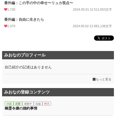
番外編：この手の中の幸せ〜リュカ視点〜
1,730
2024.05.01 11:51
1,053文字
番外編：自由に生きたら
2,370
2024.05.02 21:06
1,138文字
みおなのプロフィール
自己紹介の記述はありません
もっと見る
みおなの登録コンテンツ
小説
恋愛
連載中
短編
R15
幽霊令嬢の婚約事情