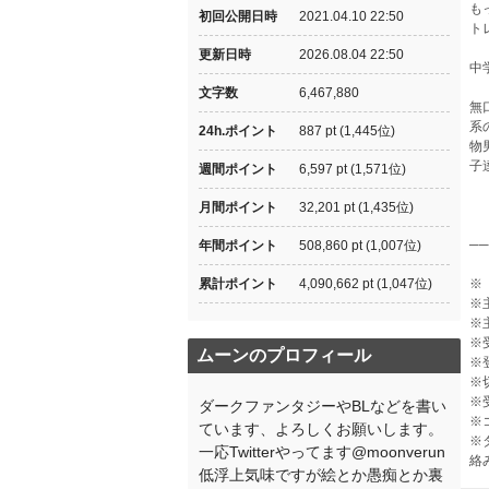
も
初回公開日時
2021.04.10 22:50
ト
更新日時
2026.08.04 22:50
中
文字数
6,467,880
無
系
24h.ポイント
887 pt (1,445位)
物
子
週間ポイント
6,597 pt (1,571位)
月間ポイント
32,201 pt (1,435位)
─
年間ポイント
508,860 pt (1,007位)
累計ポイント
4,090,662 pt (1,047位)
※
※
※
※
ムーンのプロフィール
※
※
※
ダークファンタジーやBLなどを書い
※
ています、よろしくお願いします。
※
一応Twitterやってます@moonverun
絡
低浮上気味ですが絵とか愚痴とか裏