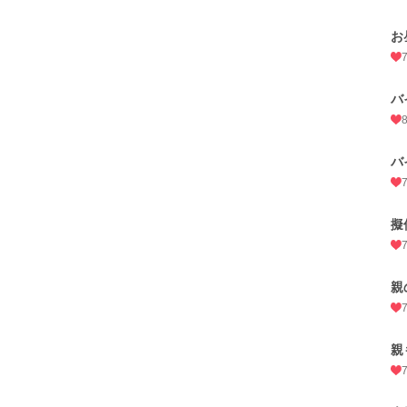
お
バ
バ
擬
親
親