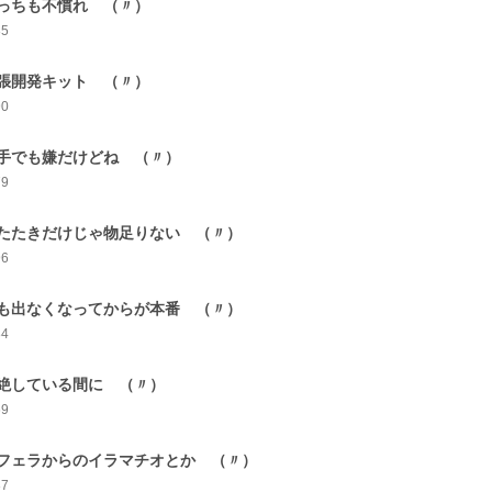
っちも不慣れ （〃）
85
張開発キット （〃）
90
手でも嫌だけどね （〃）
79
たたきだけじゃ物足りない （〃）
96
も出なくなってからが本番 （〃）
84
絶している間に （〃）
69
フェラからのイラマチオとか （〃）
87