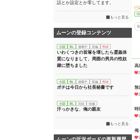
話とか設定とか零してます。
小
もっと見る
B
ムーンの登録コンテンツ
小説
BL
連載中
長編
R18
いわくつきの首塚を壊したら霊姦体
質になりまして、周囲の男共の性奴
隷に堕ちました
高
小説
BL
連載中
長編
R18
ポチは今日から社長秘書です
無
小説
BL
完結
短編
時
汗っかきな、俺の親友
もっと見る
俺
ムーンの近況ボードの更新履歴