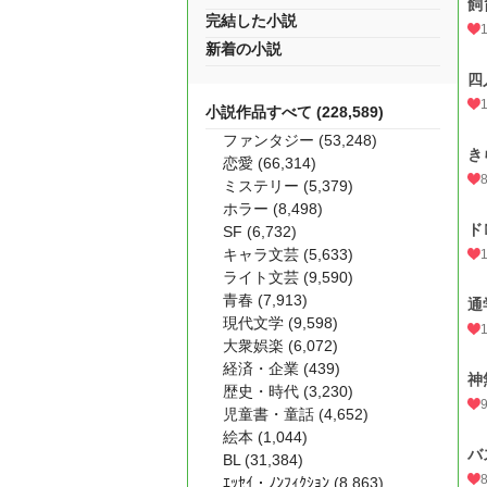
飼
完結した小説
新着の小説
四
小説作品すべて (228,589)
ファンタジー (53,248)
き
恋愛 (66,314)
ミステリー (5,379)
ホラー (8,498)
ド
SF (6,732)
キャラ文芸 (5,633)
ライト文芸 (9,590)
青春 (7,913)
通
現代文学 (9,598)
大衆娯楽 (6,072)
経済・企業 (439)
神
歴史・時代 (3,230)
児童書・童話 (4,652)
絵本 (1,044)
バ
BL (31,384)
ｴｯｾｲ・ﾉﾝﾌｨｸｼｮﾝ (8,863)