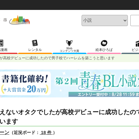
Web
稿漫画
レンタル
絵本ひろば
ビジ
コンテンツ大賞
が高校デビューに成功したので男子校でハーレムを築こうと思います
えないオタクでしたが高校デビューに成功したの
います
ーン
（近況ボード：
18 件
）