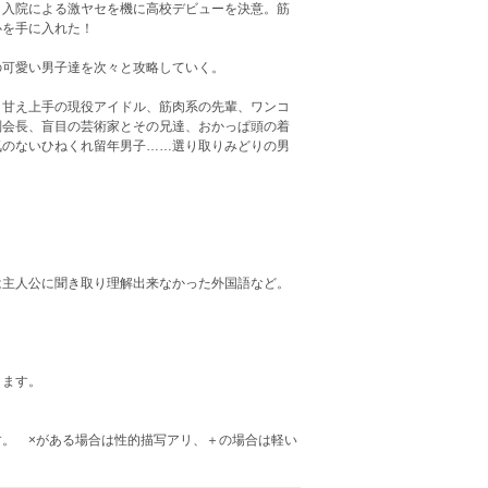
、入院による激ヤセを機に高校デビューを決意。筋
心を手に入れた！
の可愛い男子達を次々と攻略していく。
、甘え上手の現役アイドル、筋肉系の先輩、ワンコ
副会長、盲目の芸術家とその兄達、おかっぱ頭の着
気のないひねくれ留年男子……選り取りみどりの男
は主人公に聞き取り理解出来なかった外国語など。
ります。
。 ×がある場合は性的描写アリ、＋の場合は軽い