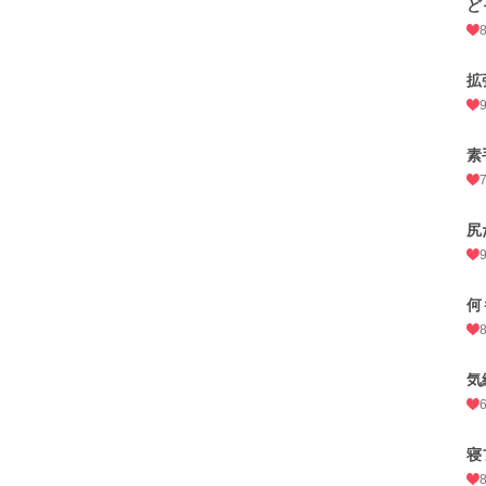
ど
拡
素
尻
何
気
寝