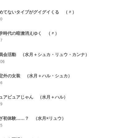
めてないタイプがグイグイくる （〃）
90
学時代の暗澹消えゆく （〃）
97
員会活動 （水月＋シュカ・リュウ・カンナ）
106
定外の女装 （水月＋ハル・シュカ）
96
ュアピュアじゃん （水月＋ハル）
89
ざ初体験……？ （水月×リュウ）
95