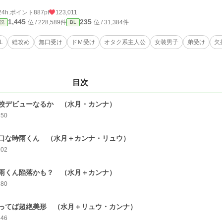
24h.ポイント
887pt
123,011
1,445
235
位 / 228,589件
位 / 31,384件
説
BL
L
総攻め
無口受け
ドＭ受け
オタク系主人公
女装男子
弟受け
欠
目次
校デビューなるか （水月・カンナ）
250
口な時雨くん （水月＋カンナ・リュウ）
202
雨くん陥落かも？ （水月＋カンナ）
180
ってば超絶美形 （水月＋リュウ・カンナ）
146