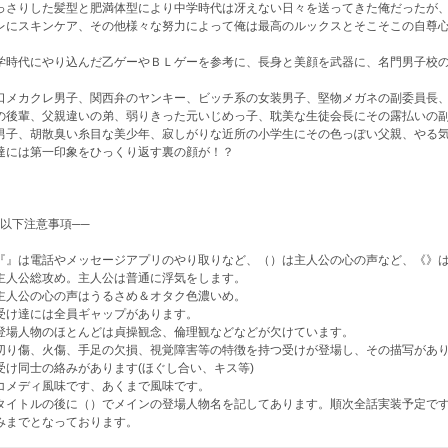
っさりした髪型と肥満体型により中学時代は冴えない日々を送ってきた俺だったが
レにスキンケア、その他様々な努力によって俺は最高のルックスとそこそこの自尊
学時代にやり込んだ乙ゲーやＢＬゲーを参考に、長身と美顔を武器に、名門男子校
口メカクレ男子、関西弁のヤンキー、ビッチ系の女装男子、堅物メガネの副委員長
の後輩、父親違いの弟、弱りきった元いじめっ子、耽美な生徒会長にその露払いの
男子、胡散臭い糸目な美少年、寂しがりな近所の小学生にその色っぽい父親、やる
達には第一印象をひっくり返す裏の顔が！？
─以下注意事項──
『』は電話やメッセージアプリのやり取りなど、（）は主人公の心の声など、《》
主人公総攻め。主人公は普通に浮気をします。
主人公の心の声はうるさめ＆オタク色濃いめ。
受け達には全員ギャップがあります。
登場人物のほとんどは貞操観念、倫理観などなどが欠けています。
切り傷、火傷、手足の欠損、視覚障害等の特徴を持つ受けが登場し、その描写があ
受け同士の絡みがあります(ほぐし合い、キス等)
コメディ風味です、あくまで風味です。
タイトルの後に（）でメインの登場人物名を記してあります。順次全話実装予定です
みまでとなっております。