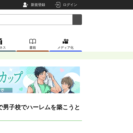
新規登録
ログイン
ネス
書籍
メディア化
で男子校でハーレムを築こうと