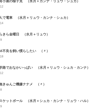
育小屋の様子見 （水月＋カンナ・リュウ・シュカ）
112
人で電車 （水月＋リュウ・カンナ・シュカ）
114
らきら金曜日 （水月＋リュウ）
89
Ｍ不良を飼い慣らしたい （〃）
118
学路でおなかいっぱい （水月＋リュウ・シュカ・カンナ）
112
無きゅんご機嫌ナナメ （〃）
98
スケットボール （水月＋シュカ・カンナ・リュウ・ハル）
89