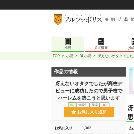
小説
公式漫画
投
TOP
>
小説
>
BL小説
>
冴えないオタクでした
作品の情報
冴えないオタクでしたが高校デ
ビューに成功したので男子校で
ハーレムを築こうと思います
BL
連載中
長編
R18
冴
お気に入り追加
思
ム
お気に入り
1,363