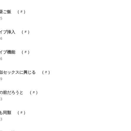
昼ご飯 （〃）
75
イブ挿入 （〃）
86
イブ機能 （〃）
76
似セックスに興じる （〃）
79
の前だろうと （〃）
73
も同類 （〃）
73