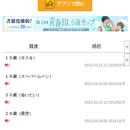
アプリで読む
小説
228,741 位 / 228,741 件
BL
31,416 位 / 31,416 件
お気に入り
5
目次
感想
24h.ポイント
0 pt
１５歳（キスを）
文字数
2,627
0
2022.03.22 12:10
155文字
更新日時
2022.03.30 12:10
１６歳（スーパームーン）
初回公開日時
2022.03.22 12:10
0
2022.03.23 00:10
153文字
初回完結日時
2022.03.30 18:59
２０歳（会いたい）
週間ポイント
0 pt (228,741 位)
0
2022.03.23 12:10
129文字
月間ポイント
7 pt (116,421 位)
２６歳（星空）
年間ポイント
21 pt (176,521 位)
0
2022.03.24 00:10
142文字
累計ポイント
4,166 pt (133,293 位)