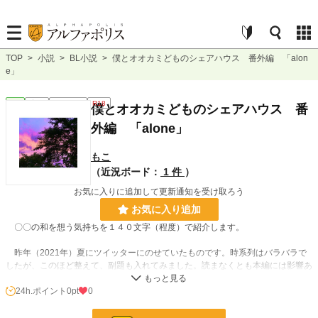
TOP
>
小説
>
BL小説
>
僕とオオカミどものシェアハウス 番外編 「alon
e」
BL
完結
ｼｮｰﾄｼｮｰﾄ
R18
僕とオオカミどものシェアハウス 番
外編 「alone」
もこ
（近況ボード：
1 件
）
お気に入りに追加して更新通知を受け取ろう
お気に入り追加
〇〇の和を想う気持ちを１４０文字（程度）で紹介します。
昨年（2021年）夏にツイッターにのせていたものです。時系列はバラバラで
したが、このほど整えて、副題も入れてみました。読まなくとも本編には影響あ
りませんが、〇〇の熱い想い、覗いてみませんか？
24h.ポイント
0pt
0
こちらもどうぞよろしくお願いします。