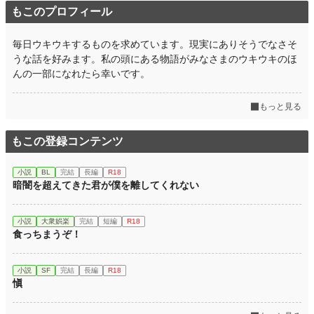
もこのプロフィール
毎日ウキウキするものを求めています。現実にありそうでなさそ
うな話を好みます。私の頭にある物語がみなさまのウキウキのほ
んの一部になれたら幸いです。
もっと見る
もこの登録コンテンツ
小説
BL
完結
長編
R18
暗闇を超えてきた君が僕を離してくれない
小説
大衆娯楽
完結
短編
R18
食っちまうぞ！
小説
SF
完結
長編
R18
愼