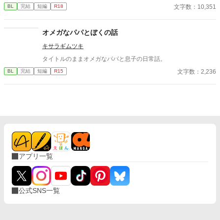
だけで、それ以上のことはない。疑問に思っていた日、健二が結
文字数：10,351
BL
完結
短編
R18
婚したと朝礼で報告が。健二は達哉のことを愛してはいなかった
のか？
オメガなパパとぼくの話
キサラギムツキ
タイトルのままオメガなパパと息子の日常話。
文字数：2,236
BL
完結
短編
R15
アプリ一覧
公式SNS一覧