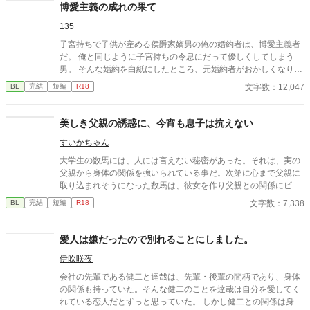
博愛主義の成れの果て
135
子宮持ちで子供が産める侯爵家嫡男の俺の婚約者は、博愛主義者
だ。 俺と同じように子宮持ちの令息にだって優しくしてしまう
男。 そんな婚約を白紙にしたところ、元婚約者がおかしくなりは
じめた……。
文字数：12,047
BL
完結
短編
R18
美しき父親の誘惑に、今宵も息子は抗えない
すいかちゃん
大学生の数馬には、人には言えない秘密があった。それは、実の
父親から身体の関係を強いられている事だ。次第に心まで父親に
取り込まれそうになった数馬は、彼女を作り父親との関係にピリ
オドを打とうとする。だが、父の誘惑は止まる事はなかった。 実
文字数：7,338
BL
完結
短編
R18
の親子による禁断の関係です。
愛人は嫌だったので別れることにしました。
伊吹咲夜
会社の先輩である健二と達哉は、先輩・後輩の間柄であり、身体
の関係も持っていた。そんな健二のことを達哉は自分を愛してく
れている恋人だとずっと思っていた。 しかし健二との関係は身体