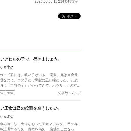
2026.05.05 11:22
4,048文字
醜いアヒルの子で、行きましょう。
りま氷炎
カード家には、醜い子がいる。 両親、兄は皆金髪
眼なのに、その子だけ黒髪に黒い瞳だった。 八歳
時に「本当の子」がやってきて、パウリーナの本当
物語が始まる。 恋愛要素薄い、テンプレは全くか
文字数：2,383
結
短編
っておりません。 なんちゃってファンタジーか
。
醜い王女は己の役割を全うしたい。
りま氷炎
歳の時に顔に火傷をおった王女マチルダ。 己の存
を証明するため、魔力を高め、 魔法剣士になっ