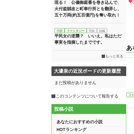
現る！ 公儀御庭番を巻き込んで、
火付盗賊改と町奉行所とを翻弄し、
五十万両(約五百億円)を奪い取れ！
小説
ファンタジー
完結
短編
平民女の逆襲？ いいえ。私はただ
事実を指摘したまでです。
あ
もっと見る
大濠泉の近況ボードの更新履歴
まだ投稿がありません
フ
このコンテンツについて報告する
投稿小説
あなたにおすすめの小説
HOTランキング