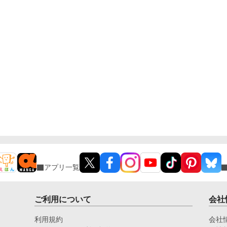
その結果、小説のような断罪劇や反撃もなく、静かに
ランベルトは表舞台から去ることになる。 「小説家
になろう」・「アルファポリス」に重複投稿、自サイ
トにも掲載。
アプリ一覧
ご利用について
会社
利用規約
会社