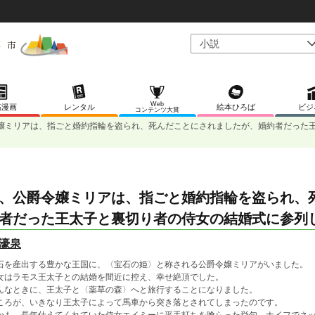
Web
稿漫画
レンタル
絵本ひろば
ビジ
コンテンツ大賞
嬢ミリアは、指ごと婚約指輪を盗られ、死んだことにされましたが、婚約者だった
、公爵令嬢ミリアは、指ごと婚約指輪を盗られ、
者だった王太子と裏切り者の侍女の結婚式に参列
濠泉
石を産出する豊かな王国に、〈宝石の姫〉と称される公爵令嬢ミリアがいました。
女はラモス王太子との結婚を間近に控え、幸せ絶頂でした。
んなときに、王太子と〈薬草の森〉へと旅行することになりました。
ころが、いきなり王太子によって馬車から突き落とされてしまったのです。