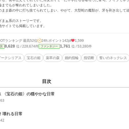
かも、長年仕えてくれていた侍女エイミーに平手打ちを喰らった挙句、ナイフでネ
輪までもが奪われてしまいました。
のまま森の中に打ち捨てられてしまい、やがて、大型蛇の魔獣が、牙を剥き出して
ざまぁ系のストーリーです。
他サイトでも掲載しています。
HOTランキング 最高52位
24h.ポイント
142pt
1,599
8,628
1,761
位 / 228,674件
位 / 53,280件
説
ファンタジー
ダークシリアス
宝石の姫
薬草の森
婚約指輪
指切断
誓いのネックレス
目次
1 〈宝石の姫〉の穏やかな日常
163
2 壊れる日常
142