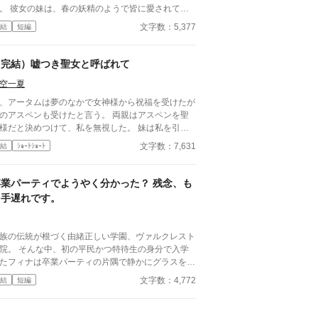
妖精のようで皆に愛されて
。 妹見るたびに、どす黒い感情が吹き出し、さら
文字数：5,377
結
短編
の醜さを自覚する。 騎士団で、魔獣狩りで名声
あげていた彼女だが、王命で地方鎮圧まで任される
とになり……。
（完結）嘘つき聖女と呼ばれて
空一夏
、アータムは夢のなかで女神様から祝福を受けたが
のアスペンも受けたと言う。 両親はアスペンを聖
様だと決めつけて、私を無視した。 妹は私を引き
て役に使うと言い出し両親も賛成して…… ゆるふ
文字数：7,631
結
ｼｮｰﾄｼｮｰﾄ
設定ご都合主義です。
卒業パーティでようやく分かった？ 残念、も
う手遅れです。
族の伝統が根づく由緒正しい学園、ヴァルクレスト
院。 そんな中、初の平民かつ特待生の身分で入学
たフィナは卒業パーティの片隅で静かにグラスを傾
ていた。 すると隣国クロニア帝国の王太子ノアデ
文字数：4,772
結
短編
ス・アウレストが会場へとやってきて……。