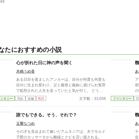
284
なたにおすすめの小説
心が折れた日に神の声を聞く
木嶋うめ香
あ
ある日目を覚ましたアンカーは、自分が何度も何度も
ア
自分に生まれ変わり、父と義母と義妹に虐げられ冤罪
碧
で処刑された人生を送っていたと気が付く。 どうし
の
て何度も生まれ変わっているの、もう繰り返したくな
の
文字数：33,058
ァンタジー
完結
短編
R15
ファンタジー
完
い、生まれ変わりたくなんてない。 何度生まれ変わ
す
りを繰り返しても、苦しい人生を送った末に処刑され
も
る。 絶望のあまり、アンカーは自ら命を断とうとし
誰でもできる。そう、それで？
た瞬間、神の声を聞く。 没ネタ供養、第二弾の短編
玉響なつめ
あ
です。
その才を見込まれて嫁いだアムネジアは、夫でモルド
十
子爵のカッサータから離縁とクビを言い渡される。
在