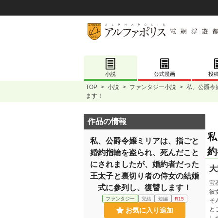
小説
公式漫画
投
TOP
>
小説
>
ファンタジー小説
>
私、公爵令
ます！
作品の情報
私
私、公爵令嬢ミリアは、指ごと
約
婚約指輪を盗られ、死んだこと
にされましたが、婚約者だった
大
王太子と裏切り者の侍女の結婚
宝
式に参列し、復讐します！
彼
ファンタジー
完結
短編
R15
そ
と
お気に入り追加