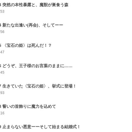
3 突然の本性暴露と、魔獣が巣食う森
153
4 新たな出逢い(再会)、そしてーー
156
5 〈宝石の姫〉は死んだ！？
147
6 どうぞ、王子様のお言葉のままに……
145
7 生きていた〈宝石の姫〉、挙式に登場！
193
8 誓いの首飾りに魔力を込めて
216
9 止まらない悪意ーーそして始まる結婚式！