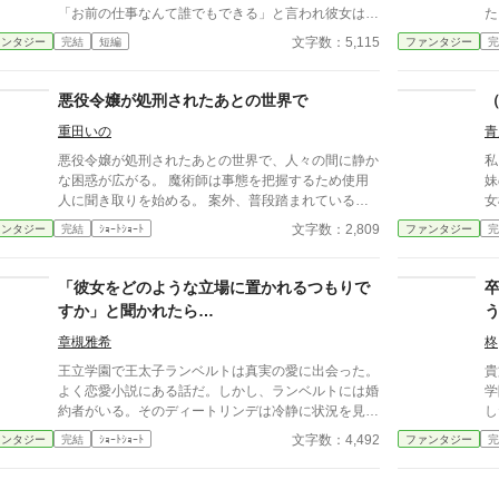
「お前の仕事なんて誰でもできる」と言われ彼女は出
た。 彼女の妹は、春の
て行った。 その後、カッサータはどうなったのか？
る
文字数：5,115
ァンタジー
完結
短編
ファンタジー
完
※小説家になろう・カクヨムでも公開しています
に己
を
こ
悪役令嬢が処刑されたあとの世界で
重田いの
青
悪役令嬢が処刑されたあとの世界で、人々の間に静か
私
な困惑が広がる。 魔術師は事態を把握するため使用
妹
人に聞き取りを始める。 案外、普段踏まれている側
女
の人々の方が真実を理解しているものである。
立
文字数：2,809
ァンタジー
完結
ｼｮｰﾄｼｮｰﾄ
ファンタジー
完
わ
「彼女をどのような立場に置かれるつもりで
すか」と聞かれたら…
章槻雅希
柊
王立学園で王太子ランベルトは真実の愛に出会った。
貴
よく恋愛小説にある話だ。しかし、ランベルトには婚
学
約者がいる。そのディートリンデは冷静に状況を見て
し
いた。真実の愛の相手ピーアに警告することもなく、
け
文字数：4,492
ァンタジー
完結
ｼｮｰﾄｼｮｰﾄ
ファンタジー
完
ランベルトに諫言もしない。だが、ディートリンデは
ィ
将来の王太子妃としてランベルトに問いかけた。「彼
女をどのような立場に置かれるおつもりですか」と。