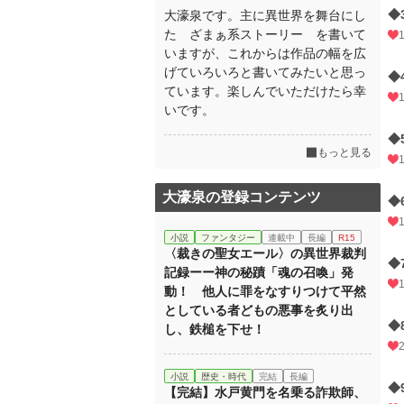
◆
大濠泉です。主に異世界を舞台にし
た ざまぁ系ストーリー を書いて
いますが、これからは作品の幅を広
げていろいろと書いてみたいと思っ
◆
ています。楽しんでいただけたら幸
いです。
◆
もっと見る
大濠泉の登録コンテンツ
◆
小説
ファンタジー
連載中
長編
R15
〈裁きの聖女エール〉の異世界裁判
◆
記録ーー神の秘蹟「魂の召喚」発
動！ 他人に罪をなすりつけて平然
としている者どもの悪事を炙り出
◆
し、鉄槌を下せ！
小説
歴史・時代
完結
長編
◆
【完結】水戸黄門を名乗る詐欺師、