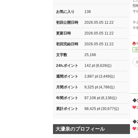
し
指
そ
お気に入り
138
※
初回公開日時
2026.05.05 11:22
※
更新日時
2026.05.05 11:22
初回完結日時
2026.05.05 11:22
小
文字数
25,166
24h.ポイント
142 pt (8,628位)
週間ポイント
2,887 pt (3,449位)
月間ポイント
9,325 pt (4,786位)
年間ポイント
97,106 pt (6,136位)
◆
累計ポイント
98,425 pt (30,677位)
◆
大濠泉のプロフィール