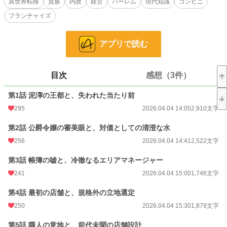
異世界転移
貴族
内政
経営
ハーレム
現代知識
コンビニ
す。
フランチャイズ
ローゼンハイム公爵家の令嬢クレールにその圧倒的な経営手腕を見出されたタク
ミは、公爵家という強大な資本を後ろ盾に、規格化された商品の開発、馬車によ
る定時ルート配送網の構築、そして24時間営業の拠点を次々と展開していく。
アプリで読む
これは、ただ平穏な店長ライフを送りたいだけの青年が、結果的に国家規模の物
流を支配し、王女や大貴族の令嬢たちから熱烈に求愛されながら、無自覚に大陸
の経済的覇権を握っていくまでの泥臭くも痛快な成り上がり産業革命の記録であ
る。
目次
感想（3件）
小説
12,431 位 / 228,607 件
第1話 泥濘の王都と、失われた当たり前
295
2026.04.04 14:05
2,910文字
ファンタジー
2,252 位 / 53,259 件
第2話 公爵令嬢の審美眼と、対価としての清澄な水
お気に入り
311
256
2026.04.04 14:41
2,522文字
24h.ポイント
78 pt
第3話 帳簿の嘘と、冷徹なるエリアマネージャー
文字数
103,468
241
2026.04.04 15:00
1,746文字
更新日時
2026.04.11 12:00
第4話 最初の店舗と、規格外の立地選定
初回公開日時
2026.04.04 14:05
250
2026.04.04 15:30
1,879文字
週間ポイント
720 pt (11,423 位)
第5話 職人の意地と、前代未聞の店舗設計