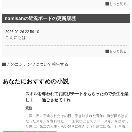
もっと見る
namisanの近況ボードの更新履歴
2026-01-26 22:59:10
こんにちは！
もっと見る
このコンテンツについて報告する
あなたにおすすめの小説
スキルを奪われてお詫びチートをもらったので余生を楽
しく……過ごさせてくれ
紫楼
異世界に召喚されたその日、巻き込まれた青年に俺が得るはず
だったスキルを奪われた。 お詫びとしてチートスキルを授かっ
た俺は、第二の人生くらい好きに生きようと旅に出る。 行き着い
た先は、寂れた町の場末の酒場だ。 なぜか客は男ばかりだが、