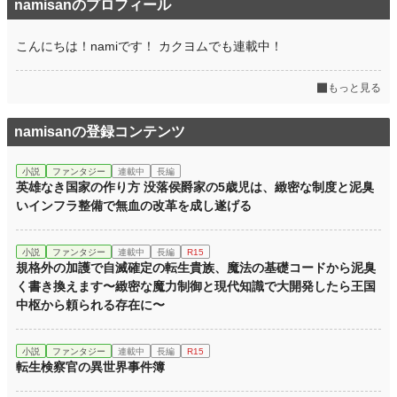
namisanのプロフィール
こんにちは！namiです！ カクヨムでも連載中！
もっと見る
namisanの登録コンテンツ
小説
ファンタジー
連載中
長編
英雄なき国家の作り方 没落侯爵家の5歳児は、緻密な制度と泥臭
いインフラ整備で無血の改革を成し遂げる
小説
ファンタジー
連載中
長編
R15
規格外の加護で自滅確定の転生貴族、魔法の基礎コードから泥臭
く書き換えます〜緻密な魔力制御と現代知識で大開発したら王国
中枢から頼られる存在に〜
小説
ファンタジー
連載中
長編
R15
転生検察官の異世界事件簿