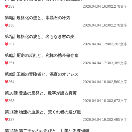
月間ポイント
3,124 pt (11,894 位)
259
2026.04.04 16:00
2,278文字
年間ポイント
46,665 pt (10,971 位)
第6話 規格化の壁と、氷晶石の冷気
238
2026.04.04 16:30
2,278文字
累計ポイント
46,898 pt (46,092 位)
第7話 規格化の波と、名もなき村の麦
257
2026.04.04 17:00
2,202文字
第8話 厨房の反乱と、究極の携帯保存食
251
2026.04.04 17:30
3,389文字
第9話 王都の冒険者と、深夜のオアシス
264
2026.04.04 18:00
2,560文字
第10話 貴族の反発と、数字が語る真実
263
2026.04.04 18:30
3,673文字
第11話 物流の血脈と、荒くれ者の運び屋
227
2026.04.04 19:30
2,495文字
第12話 第二王女のお忍びと、甘美なる陳列棚