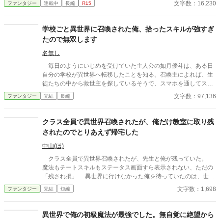
文字数：16,230
ファンタジー
連載中
長編
R15
日雇い冒険者や恐妻家の肉屋たちとの気楽な毎日は悪くない。
……ただ一人、どう見ても貴族のような美青年がこの地味な酒場
へ通ってくる理由だけは、さっぱりわからない。 「お前らツケは
学校ごと異世界に召喚された俺、拾ったスキルが強すぎ
やめろ」 そんな穏やかな日々を送っていたはずなのに、ある
たので無双します
日、酒場へ厄介な依頼が舞い込んできた――。 他サイトでも掲
載しています。 不定期更新です。
名無し
毎日のようにいじめを受けていた主人公の如月優斗は、ある日
自分の学校が異世界へ転移したことを知る。召喚主によれば、生
徒たちの中から救世主を探しているそうで、スマホを通してスキ
ルをタダで配るのだという。それがきっかけで神スキルを得た如
文字数：97,136
ファンタジー
完結
長編
月は、あっという間に最強の男へと進化していく。
クラス全員で異世界召喚されたが、俺だけ教室に取り残
されたのでとりあえず帰宅した
中山(ほ)
クラス全員で異世界召喚されたが、先生と俺が残っていた。
魔法もチートスキルもステータス画面すら表示されない、ただの
「残され損」 異世界に行けなかった俺を待っていたのは、世知
辛い現実だった。 AI使用状況 GoogleのGeminiさん使ってます〜
文字数：1,698
ファンタジー
完結
短編
誤字脱字チェックと調べ物お願いしてます
異世界で俺の初級魔法が最強でした。無自覚に絶望から