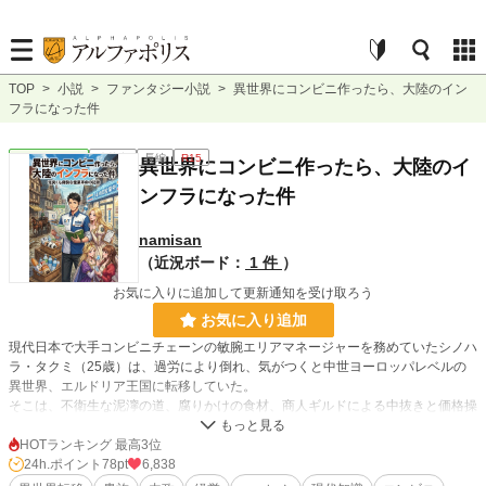
TOP
>
小説
>
ファンタジー小説
>
異世界にコンビニ作ったら、大陸のイン
フラになった件
ファンタジー
連載中
長編
R15
異世界にコンビニ作ったら、大陸のイ
ンフラになった件
namisan
（近況ボード：
1 件
）
お気に入りに追加して更新通知を受け取ろう
お気に入り追加
現代日本で大手コンビニチェーンの敏腕エリアマネージャーを務めていたシノハ
ラ・タクミ（25歳）は、過労により倒れ、気がつくと中世ヨーロッパレベルの
異世界、エルドリア王国に転移していた。
そこは、不衛生な泥濘の道、腐りかけの食材、商人ギルドによる中抜きと価格操
作が横行する、インフラという概念すら存在しない世界だった。
「安全な水と食べ物を、いつでも適正価格で買える場所が必要だ」
HOTランキング 最高3位
魔法によるチート能力など一切持たないタクミは、現代で培った「チェーンスト
24h.ポイント
78pt
6,838
ア理論」「品質管理」「複式簿記」だけを武器に、異世界での店舗経営に乗り出