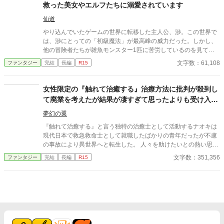
救った美女やエルフたちに溺愛されています
仙道
やり込んでいたゲームの世界に転移した主人公、渉。この世界で
は、渉にとっての「初級魔法」が最高峰の威力だった。しかし、
他の冒険者たちが雑魚モンスター1匹に苦労しているのを見て、
「みんなわざと弱い魔法を使って戦闘を楽しんでいるんだな」と
文字数：61,108
ファンタジー
完結
長編
R15
思い込む。 渉は手加減を続けながら、美女たちを無自覚に救い出
していく。渉は毎回「余計な手出しをしてしまった」と後悔する
が、ヒロインたちはそんな渉の強さと優しさにますます惹かれ、
女性限定の『触れて治癒する』治療方法に批判が殺到し
激しく溺愛してくる。なぜこんなに好かれるのか全く理解できな
て廃業を考えたが結果が凄すぎて思ったよりも受け入れ
いまま、渉は柔らかくていい匂いのする女の子たちに囲まれ、こ
て貰えた
の異世界で生きていく。
夢幻の翼
『触れて治癒する』と言う独特の治癒士として活動するナオキは
現代日本で救急救命士として就職したばかりの青年だったが不慮
の事故により異世界へと転生した。 人々を助けたいとの熱い思い
を女神に願った彼は転生先で治癒士として活動を始めたがある問
文字数：351,356
ファンタジー
完結
長編
R15
題にぶつかる。 それは、どんな難病も瀕死の大怪我も治療出来る
が『患者の胸に触れて魔力を流し込む』必要があり、しかも女性
にしか効果が無いという『限定能力』だった。 ※カクヨムにて先
行配信しています。 カクヨムへのリンクも貼ってありますので続
きを早く読みたい方はそちらからお願いします。