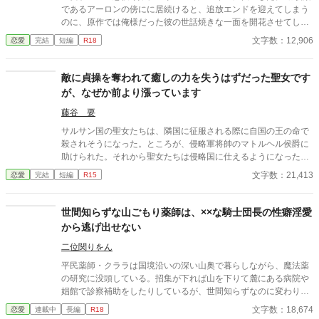
であるアーロンの傍にに居続けると、追放エンドを迎えてしまう
のに、原作では俺様だった彼の世話焼きな一面を開花させてしま
い、居心地の良い彼のそばを離れるのが辛くなってしまう。 なら
文字数：12,906
恋愛
完結
短編
R18
ば彼の代わりに男友達を作ろうと画策するがーー
敵に貞操を奪われて癒しの力を失うはずだった聖女です
が、なぜか前より漲っています
藤谷 要
サルサン国の聖女たちは、隣国に征服される際に自国の王の命で
殺されそうになった。ところが、侵略軍将帥のマトルヘル侯爵に
助けられた。それから聖女たちは侵略国に仕えるようになった
が、一か月後に筆頭聖女だったルミネラは命の恩人の侯爵へ嫁ぐ
文字数：21,413
恋愛
完結
短編
R15
ように国王から命じられる。 結婚披露宴では、陛下に側妃として
嫁いだ旧サルサン国王女が出席していたが、彼女は侯爵に腕を絡
めて「陛下の手がつかなかったら一年後に妻にしてほしい」と頼
世間知らずな山ごもり薬師は、××な騎士団長の性癖淫愛
んでいた。しかも、侯爵はその手を振り払いもしない。 聖女は愛
から逃げ出せない
のない交わりで神の加護を失うとされているので、当然白い結婚
だと思っていたが、初夜に侯爵のメイアスから体の関係を迫られ
二位関りをん
る。彼は命の恩人だったので、ルミネラはそのまま彼を受け入れ
平民薬師・クララは国境沿いの深い山奥で暮らしながら、魔法薬
た。 侯爵がかつての恋人に似ていたとはいえ、侯爵と孤児だった
の研究に没頭している。招集が下れば山を下りて麓にある病院や
彼は全く別人。愛のない交わりだったので、当然力を失うと思っ
娼館で診察補助をしたりしているが、世間知らずなのに変わりは
ていたが、なぜか以前よりも力が漲っていた。 ※全１１話 ２万
ない。 ある日、山の中で倒れている男性を発見。彼はなんと騎士
文字数：18,674
恋愛
連載中
長編
R18
字程度の話です。
団長・レイルドで女嫌いの噂を持つ人物だった。 当然女嫌いの噂