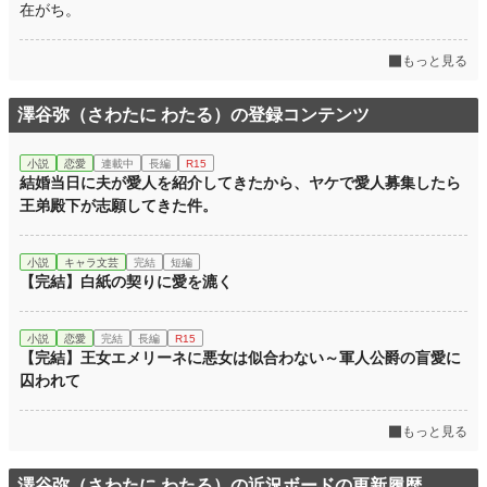
在がち。
もっと見る
澤谷弥（さわたに わたる）の登録コンテンツ
小説
恋愛
連載中
長編
R15
結婚当日に夫が愛人を紹介してきたから、ヤケで愛人募集したら
王弟殿下が志願してきた件。
小説
キャラ文芸
完結
短編
【完結】白紙の契りに愛を漉く
小説
恋愛
完結
長編
R15
【完結】王女エメリーネに悪女は似合わない～軍人公爵の盲愛に
囚われて
もっと見る
澤谷弥（さわたに わたる）の近況ボードの更新履歴