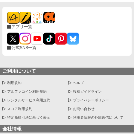
パーティに参加した後、故郷に凱旋するというが、それと同時
に、パーティメンバーである聖女と女剣士、そして女魔術師の話
も耳にすることになる。 戦いの昂りを鎮める役割も担うという三
人は、戦いの後全員が重婚の認められた勇者の嫁になるというこ
アプリ一覧
とを知ったステラは思いを諦めようとするが、突然現れたリード
は彼女に『ステラの身体《約束のお願い》』を迫って来て──？
誰がどう見ても両片思いな二人がお願いをきっかけに結ばれるま
で──。
公式SNS一覧
ご利用について
利用規約
ヘルプ
アルファコイン利用規約
投稿ガイドライン
レンタルサービス利用規約
プライバシーポリシー
スコア利用規約
お問い合わせ
特定商取引法に基づく表示
利用者情報の外部送信について
会社情報