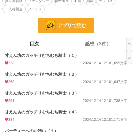
異世界転移
ファンタジー
騎士団長
不能
娼婦
ラブコメ
ウィフォードの身体を張った調査の結果、娼館のオーナーは捕まり、アイリは仕
一人称視点
ノーチェ
事と住む場所を失ってしまう。そんな彼女に救いの手を差し伸べたのは、やはり
ウィルフォードであった。
しかし彼は、あのときの娼婦が目の前のアイリであるとは気づいていない。アイ
アプリで読む
リは使用人として、彼の屋敷で働き始めたのだが――
※R18作品です！！濡れ場表記があります。
目次
感想（3件）
小説
17,433 位 / 228,792 件
恋愛
7,729 位 / 66,373 件
甘えん坊のガッチリむちむち騎士（１）
328
2024.12.14 12:10
1,699文字
お気に入り
750
甘えん坊のガッチリむちむち騎士（２）
24h.ポイント
42 pt
268
2024.12.14 12:10
1,647文字
文字数
106,431
甘えん坊のガッチリむちむち騎士（３）
更新日時
2025.02.15 20:10
291
2024.12.14 12:10
1,738文字
初回公開日時
2024.12.14 12:10
甘えん坊のガッチリむちむち騎士（４）
週間ポイント
287 pt (20,440 位)
334
2024.12.14 12:10
1,171文字
月間ポイント
918 pt (25,322 位)
パーティーへのお誘い（１）