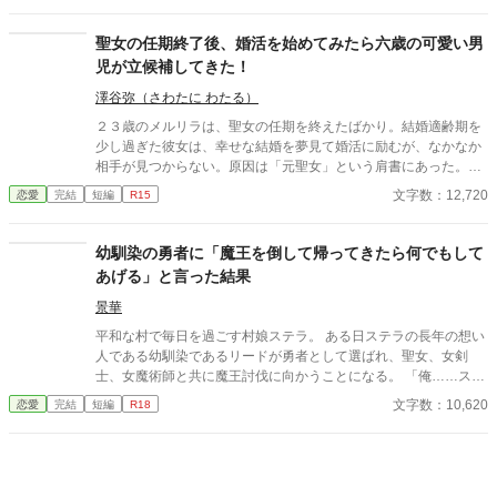
なんて知らないクララは良心に従い彼を助け、治療を施す。 だ
が、レイルドには隠している秘密……性癖があった。 ――君の××
聖女の任期終了後、婚活を始めてみたら六歳の可愛い男
××、触らせてもらえないだろうか？
児が立候補してきた！
澤谷弥（さわたに わたる）
２３歳のメルリラは、聖女の任期を終えたばかり。結婚適齢期を
少し過ぎた彼女は、幸せな結婚を夢見て婚活に励むが、なかなか
相手が見つからない。原因は「元聖女」という肩書にあった。聖
女を務めた女性は慣例として専属聖騎士と結婚することが多く、
文字数：12,720
恋愛
完結
短編
R15
メルリラもまた、かつての専属聖騎士フェイビアンと結ばれるも
のと世間から思われているのだ。しかし、メルリラとフェイビア
ンは口げんかが絶えない関係で、恋愛感情など皆無。彼を結婚相
幼馴染の勇者に「魔王を倒して帰ってきたら何でもして
手として考えたことなどなかった。それでも世間の誤解は解け
あげる」と言った結果
ず、婚活は難航する。そんなある日、聖女を辞めて半年が経った
頃、メルリラの婚活を知った公爵子息ハリソン（6歳）がやって
景華
来て――。
平和な村で毎日を過ごす村娘ステラ。 ある日ステラの長年の想い
人である幼馴染であるリードが勇者として選ばれ、聖女、女剣
士、女魔術師と共に魔王討伐に向かうことになる。 「俺……ステ
ラと離れたくない」 そんなリードに、ステラは思わずこう告げ
文字数：10,620
恋愛
完結
短編
R18
る。 「そうだ‼ リードが帰ってきたら、私がリードのお願い、
一つだけなんでも叶えてあげる‼」 そんなとっさにステラから飛
び出た約束を胸に、リードは村を旅立つ。 それから半年、毎日リ
ードの無事を祈り続けるステラのもとに、リードの史上最速での
魔王城攻略の知らせが届く。 勇者一行はこれからたくさんの祝勝