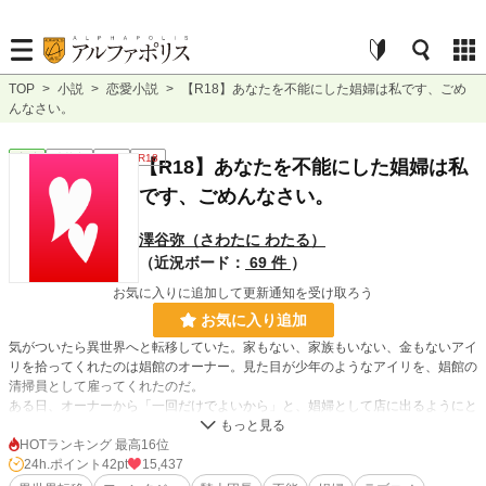
TOP
>
小説
>
恋愛小説
>
【R18】あなたを不能にした娼婦は私です、ごめ
んなさい。
恋愛
連載中
長編
R18
【R18】あなたを不能にした娼婦は私
です、ごめんなさい。
澤谷弥（さわたに わたる）
（近況ボード：
69 件
）
お気に入りに追加して更新通知を受け取ろう
お気に入り追加
気がついたら異世界へと転移していた。家もない、家族もいない、金もないアイ
リを拾ってくれたのは娼館のオーナー。見た目が少年のようなアイリを、娼館の
清掃員として雇ってくれたのだ。
ある日、オーナーから「一回だけでよいから」と、娼婦として店に出るようにと
頼まれる。少年のような見た目のアイリは、カツラをつけてできるだけ魅力的な
女性になるようにと努める。
HOTランキング 最高16位
そのときの相手は騎士団第五師団長のウィルフォード。彼は潜入調査として娼館
24h.ポイント
42pt
15,437
を訪れていたのだが、アイリのせいで女性恐怖症となり不能となる。