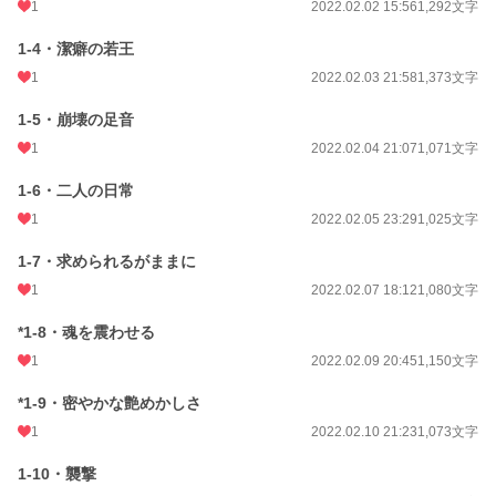
1
2022.02.02 15:56
1,292文字
文字数
42,283
1-4・潔癖の若王
更新日時
2022.02.25 21:24
1
2022.02.03 21:58
1,373文字
初回公開日時
2022.01.29 22:18
1-5・崩壊の足音
初回完結日時
2022.02.25 21:26
1
2022.02.04 21:07
1,071文字
週間ポイント
21 pt (62,459 位)
1-6・二人の日常
月間ポイント
49 pt (80,865 位)
1
2022.02.05 23:29
1,025文字
年間ポイント
1,169 pt (80,503 位)
1-7・求められるがままに
1
2022.02.07 18:12
1,080文字
累計ポイント
47,646 pt (45,751 位)
*1-8・魂を震わせる
1
2022.02.09 20:45
1,150文字
*1-9・密やかな艶めかしさ
1
2022.02.10 21:23
1,073文字
1-10・襲撃