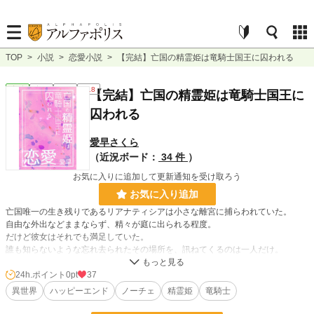
TOP
>
小説
>
恋愛小説
>
【完結】亡国の精霊姫は竜騎士国王に囚われる
恋愛
完結
短編
R18
【完結】亡国の精霊姫は竜騎士国王に
囚われる
愛早さくら
（近況ボード：
34 件
）
お気に入りに追加して更新通知を受け取ろう
お気に入り追加
亡国唯一の生き残りであるリアナティシアは小さな離宮に捕らわれていた。
自由な外出などままならず、精々が庭に出られる程度。
だけど彼女はそれでも満足していた。
誰も知らないような忘れ去られたその場所を、訊ねてくるのは一人だけ。
大国の竜騎士でもある国王だ。
24h.ポイント
0pt
37
「リティア」
異世界
ハッピーエンド
ノーチェ
精霊姫
竜騎士
今日も国王は愛しげにリアナティシアを呼ぶ。だから彼女は……――。