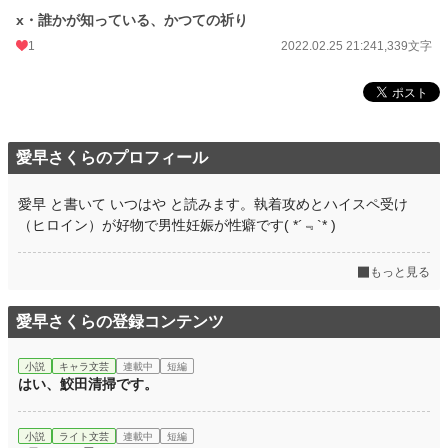
x・誰かが知っている、かつての祈り
1
2022.02.25 21:24
1,339文字
愛早さくらのプロフィール
愛早 と書いて いつはや と読みます。執着攻めとハイスペ受け
（ヒロイン）が好物で男性妊娠が性癖です( *´﹃`* )
もっと見る
愛早さくらの登録コンテンツ
小説
キャラ文芸
連載中
短編
はい、鮫田清掃です。
小説
ライト文芸
連載中
短編