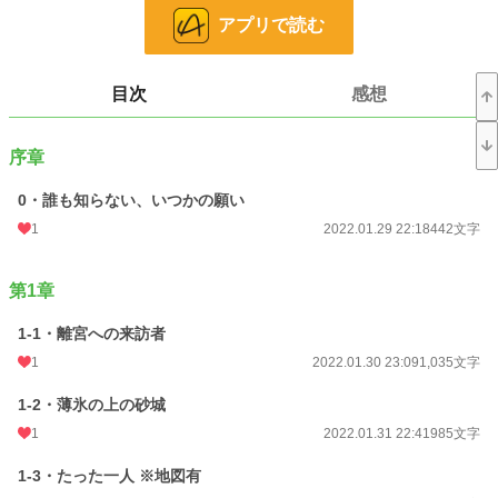
アプリで読む
精霊姫と呼ばれる可憐な容姿を持つリアナティシアは、異国であるこの国では反
面魔女とも蔑まれている。
目次
感想
真実精霊に愛されている少女を求める国王は彼女を小さな離宮に閉じ込めた。
それが精霊たちの怒りに触れる行為だとわかってはいながらも。
序章
・竜、竜騎士、精霊王、精霊に愛された亡国の姫とかが出てくるファンタジー。
0・誰も知らない、いつかの願い
・地味に他の異世界話と同じ世界観。
1
2022.01.29 22:18
442文字
・魔法とかある異世界が舞台。
・CPは固定です。他のキャラとくっつくことはありません。
・多分ハッピーエンド。
第1章
・R18シーンがあるので、未成年の方はお控えください。（該当の話には*を付
けます。
1-1・離宮への来訪者
1
2022.01.30 23:09
1,035文字
小説
228,638 位 / 228,638 件
1-2・薄氷の上の砂城
恋愛
66,327 位 / 66,327 件
1
2022.01.31 22:41
985文字
お気に入り
115
1-3・たった一人 ※地図有
24h.ポイント
0 pt