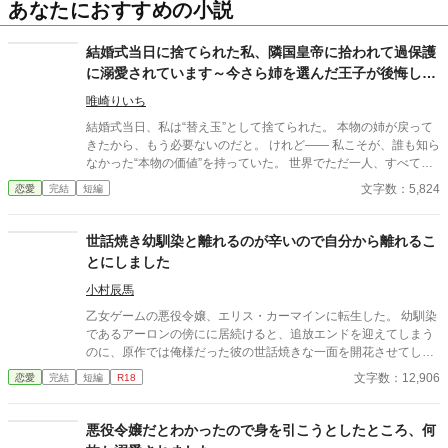
あなたにおすすめの小説
結婚式当日に捨てられた私、隣国皇帝に拾われて過保護
に溺愛されています～今さら姉を選んだ王子が後悔して
も手遅れです～
唯崎りいち
結婚式当日、私は“替え玉”として捨てられた。 本物の姉が戻って
きたから、もう必要ないのだと。 けれど—— 私こそが、誰も知ら
なかった“本物の価値”を持っていた。 世界でただ一人、すべてを
癒す力。 そして、その価値を知るただ一人の人が、皇帝となって
文字数：5,824
恋愛
完結
短編
私を迎えに来る。 これは、すべてを失った少女が、本当に必要と
される場所へ辿り着く物語。
世話焼き幼馴染と離れるのが辛いので自分から離れるこ
とにしました
小村辰馬
乙女ゲームの悪役令嬢、エリス・カーマインに転生した。 幼馴染
であるアーロンの傍にに居続けると、追放エンドを迎えてしまう
のに、原作では俺様だった彼の世話焼きな一面を開花させてしま
い、居心地の良い彼のそばを離れるのが辛くなってしまう。 なら
文字数：12,906
恋愛
完結
短編
R18
ば彼の代わりに男友達を作ろうと画策するがーー
悪役令嬢だとわかったので身を引こうとしたところ、何