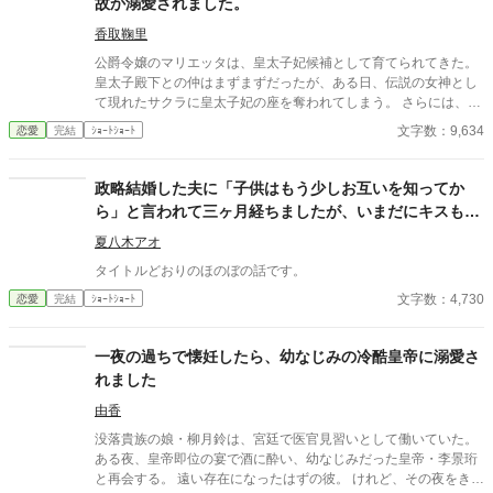
故か溺愛されました。
香取鞠里
公爵令嬢のマリエッタは、皇太子妃候補として育てられてきた。
皇太子殿下との仲はまずまずだったが、ある日、伝説の女神とし
て現れたサクラに皇太子妃の座を奪われてしまう。 さらには、サ
クラの陰謀により、マリエッタは反逆罪により国外追放されて、
文字数：9,634
恋愛
完結
ｼｮｰﾄｼｮｰﾄ
のたれ死んでしまう。 しかし、死んだと思っていたのに、気づけ
ばサクラが現れる二年前の16歳のある日の朝に戻っていた。 それ
は避けなければと別の行き方を探るが、なぜか殿下に一度目の人
政略結婚した夫に「子供はもう少しお互いを知ってか
生の時以上に溺愛されてしまい……！？
ら」と言われて三ヶ月経ちましたが、いまだにキスもし
てくれません。
夏八木アオ
タイトルどおりのほのぼの話です。
文字数：4,730
恋愛
完結
ｼｮｰﾄｼｮｰﾄ
一夜の過ちで懐妊したら、幼なじみの冷酷皇帝に溺愛さ
れました
由香
没落貴族の娘・柳月鈴は、宮廷で医官見習いとして働いていた。
ある夜、皇帝即位の宴で酒に酔い、幼なじみだった皇帝・李景珩
と再会する。 遠い存在になったはずの彼。 けれど、その夜をきっ