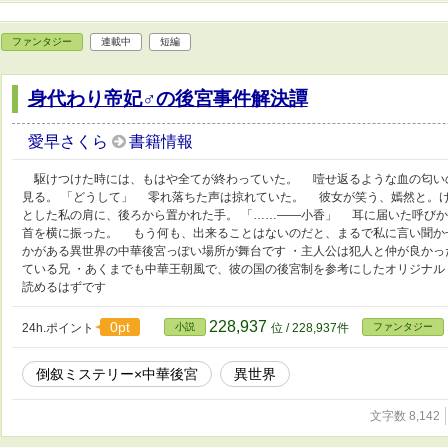
ファンタジー
連載中
短編
身代わり帝妃♂の後宮事件解決譚
愛早さくら
書籍情報
駆けつけた時には、もはや全てが終わっていた。 噎せ返るような血の匂い
見る。 「どうして」 零れ落ちた声は掠れていた。 彼女が笑う、嫣然と。
とした私の肩に、後ろから置かれた手。 「……――小香」 耳に届いた呼び
首を横に振った。 もう何も、出来ることはないのだと、まるで私に言い聞か
かがある異世界の中華後宮っぽい場所が舞台です ・主人公は犯人と仲が良かっ
ている兄 ・あくまでも中華王朝風で、彼の国の後宮制を参考にしたオリジナル
読めるはずです
228,937
0pt
24h.ポイント
小説
位 / 228,937件
ファンタジー
倒叙ミステリー×中華後宮
異世界
文字数 8,142