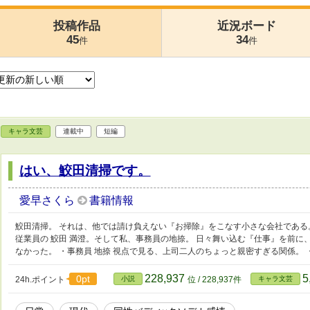
投稿作品
近況ボード
45
34
件
件
キャラ文芸
連載中
短編
はい、鮫田清掃です。
愛早さくら
書籍情報
鮫田清掃。 それは、他では請け負えない『お掃除』をこなす小さな会社である。
従業員の 鮫田 満澄。そして私、事務員の地捺。 日々舞い込む『仕事』を前
なかった。 ・事務員 地捺 視点で見る、上司二人のちょっと親密すぎる関係。
228,937
5
0pt
24h.ポイント
小説
位 / 228,937件
キャラ文芸