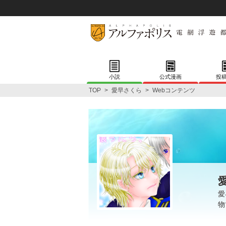
小説
公式漫画
投
TOP
>
愛早さくら
>
Webコンテンツ
愛
物