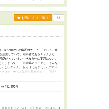
「突発短編」のコメントをどうぞ。
お気に入りに追加
55
り、幼い頃からの婚約者だった。 そして、事
ャを溺愛していて、婚約者であるティナより
は可愛がっているのでそれ自体に不満はない。
えてしまって…… 弟溺愛のラーグと、そんな
たくないティナ。 おまけにおざなりなプロポ
ーグはティナへと執着を見せ始めて、戸惑う
。（他の異世界話と同じ世界観） ・つまり、
いお話になります。 ・似た展開を書いたよう
ないです。 ・R18描写があるお話にはタイ
2
位 / 31,452件
最終更新日 2024.11.08
登録日 2024.10.31