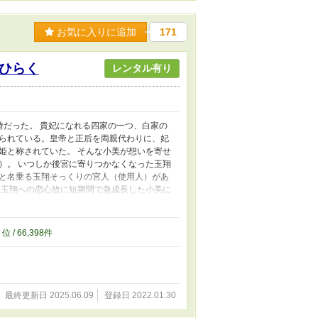
お気に入りに追加
171
ひらく
レンタル有り
時だった。 貴妃になれる四家の一つ、白家の
られている。皇帝と正后を両親代わりに、妃
姫と称されていた。 そんな小美が想いを寄せ
）。 いつしか後宮に寄りつかなくなった玉翔
と名乗る玉翔そっくりの宮人（使用人）があ
、玉翔への恋心故に短期間で急成長した小美に
逆らえない。こんなこと、玉翔以外からなん
恋心と、彼にそっくりな影武者との間で揺れる
中華王朝風の後宮を舞台とした物語。 ・地味
3
位 / 66,398件
中での中華っぽい国が舞台。 ・あくまでも
。 ・CPは固定です。他のキャラとくっつく
ンがあるので、未成年の方はお控えください。
最終更新日 2025.06.09
登録日 2022.01.30