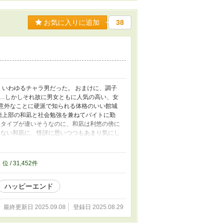
お気に入りに追加
38
、いわゆるチャラ男だった。 おまけに、調子
…しかしそれ故に男女ともに人気の高い、女
は意外なことに硬派で知られる体格のいい館城
陸上部の和凪と社会勉強を兼ねてバイトに勤
はタイプが違いそうなのに、和凪は利悠の傍に
らない和凪に、怪訝に思いつつもあまり気にし
意識せざるを得なくなって……―― ――体格
）の、青春じれじれラブ？！ 和凪に迫られて
いいなと思います。 ※書いてるうちに利悠く
2
位 / 31,452件
です。
ハッピーエンド
最終更新日 2025.09.08
登録日 2025.08.29