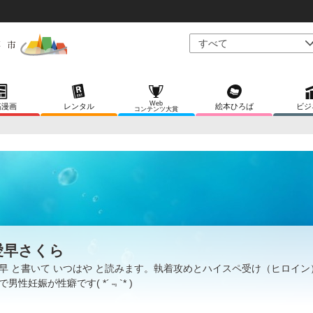
Web
稿漫画
レンタル
絵本ひろば
ビジ
コンテンツ大賞
愛早さくら
早 と書いて いつはや と読みます。執着攻めとハイスペ受け（ヒロイン
で男性妊娠が性癖です( *´﹃`* )