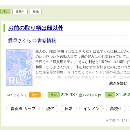
BL
連載中
短編
お前の取り柄は顔以外
愛早さくら
書籍情報
主人公、端総 利悠（はなふさ りゆ）は見てくれは極上だが
のいい浮ついた言動の目立つ彼の好みは少し変わっていて…
子曰くの「観賞用男子」。 そんな利悠と1番仲のいい同性
和凪（しろき かなで）。 体を動かすのが好きなのだという
しむ帰宅部の利悠。 それでなくともインドア派の利悠とで
居続ける。 「俺、お前の顔が好みなんだ」と言ってはばか
ていなかった利悠はしかし、距離を詰めてくる和凪を段々と
のいい爽やかイケメン（メンクイ）×顔のいいチャラ男（b専
拒みきれない利悠が絆されていく様子を丁寧に描写出来れば
228,937
31,45
0pt
24h.ポイント
小説
位 / 228,937件
BL
んがかなりニブい感じになったので多分鈍感系主人公（？）
青春BLカップ​
現代
日常
イケメン
高校生
文字数 24,128