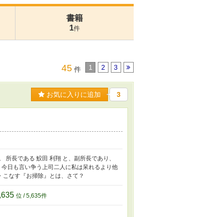
書籍
1
件
45
1
2
3
件
お気に入りに追加
3
 所長である 鮫田 利翔 と、副所長であり、
に、今日も言い争う上司二人に私は呆れるより他
 ・こなす『お掃除』とは、さて？
,635
位 / 5,635件