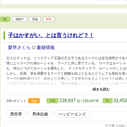
*を付けます。 ・言い訳というか解説というかは近況ボード
BL
連載中
長編
R18
子はかすがい、とは言うけれど？！
愛早さくら
書籍情報
主人公ティナは、ミリスディア王国の王太子であるラーグとは従兄弟同士であ
情によりラーグの弟ルーシャを、ラーグと共に育てている。 ラーグはルーシ
も、何かにつけてルーシャを優先した。 ティナもティナで、ルーシャのこと
しかし、反面、弟を溺愛するラーグと婚姻を結ぶとなるとどうしても抵抗を覚
ラーグの婚約者だけど、自分より大事にしてる存在があるようなやつと結婚し
ーズまでされて頷けるわけがなく、婚約を破棄しようとするが、ここに来てラ
ティナとラーグの婚姻を巡る攻防戦、みたいな話になる予定です。 ・いつもの
男女関係なく子供が産める魔法とかある異世界が舞台。 ・が、国ごと別の新し
な気もしますが好きなので。 ・弟はある程度成長しているので、子育てものでは
228,937
31,45
0pt
24h.ポイント
小説
位 / 228,937件
BL
トルの頭に*を付けます。
異世界
男体妊娠
ハッピーエンド
文字数 5,696