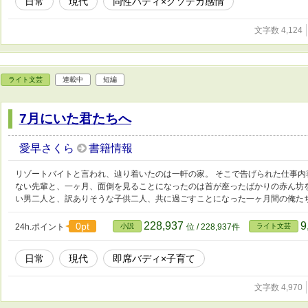
日常
現代
同性バディ×クソデカ感情
文字数 4,124
ライト文芸
連載中
短編
7月にいた君たちへ
愛早さくら
書籍情報
リゾートバイトと言われ、辿り着いたのは一軒の家。 そこで告げられた仕事内
ない先輩と、一ヶ月、面倒を見ることになったのは首が座ったばかりの赤ん坊
い男二人と、訳ありそうな子供二人、共に過ごすことになった一ヶ月間の俺た
228,937
9
0pt
24h.ポイント
小説
位 / 228,937件
ライト文芸
日常
現代
即席バディ×子育て
文字数 4,970