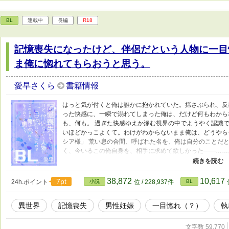
BL
連載中
長編
R18
記憶喪失になったけど、伴侶だという人物に一目
ま俺に惚れてもらおうと思う。
愛早さくら
書籍情報
はっと気が付くと俺は誰かに抱かれていた。揺さぶられ、反
った快感に、一瞬で溺れてしまった俺は、だけど何もわから
も、何も。 過ぎた快感ゆえか滲む視界の中でようやく認識
いほどかっこよくて。わけがわからないまま俺は、どうやら
シア様」 荒い息の合間、呼ばれた名を、俺は自分のことだ
く、今いるこの俺自身を、相手に求めて欲しかった――……
た。え、今7人目がお腹にいる？なにそれ聞いてません！」の
読んでなくても大丈夫なように書くつもりです。 またして
グローディに心を奪われてしまった。だけど、だからこそ、
38,872
10,617
7pt
24h.ポイント
小説
位 / 228,937件
BL
考えてしまって。 などというややこしい話です！ 記憶喪失
話が書いてみたくて！あまりにデジャヴったので続編にしま
異世界
記憶喪失
男性妊娠
一目惚れ（？）
執
と……。 上記「気付いたら（ry」の後半でちょっとレシア
体になる感じのお話になる予定です。予定は未定。以下注意
観。 ・男女関係なく子供が産める魔法とかある異世界が舞台
文字数 59,770