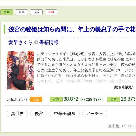
恋愛
完結
長編
R18
後宮の秘姫は知らぬ間に、年上の義息子の手で花
愛早さくら
書籍情報
小美（シャオメイ）は幼少期に後宮に入宮した。僅か2歳の
嫡出子であった小美は、しかし幼さを理由に明妃の位に封じ
でありながらほとんど皇女のように育った小美は、後宮の秘
るのは皇太子であり、年上の義息子となる玉翔（ユーシァン
に遠くから眺め、憧れを募らせる日々。そんな中、影武者だ
らわれて。 涼という名の影武者は、躊躇う小美に近づいて
愛を囁いてくる。 似ているけど違う、だけど似ているから
て、されたくないはずなのに……――。 年上の義息子への
主人公・小美と、小美自身の出自を取り巻く色々を描いた、
38,872
16,87
7pt
24h.ポイント
小説
位 / 228,937件
恋愛
に実は他の異世界話と同じ世界観。 ・魔法とかある異世界の
中華王朝風で、彼の国の後宮制を参考にしたオリジナルです
異世界
後宮
中華王朝風
ノーチェ
ことはありません。 ・多分ハッピーエンド。 ・R18シー
文字数 165,396