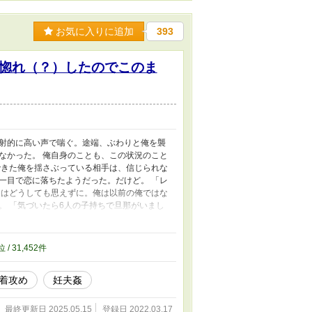
お気に入りに追加
393
惚れ（？）したのでこのま
射的に高い声で喘ぐ。途端、ぶわりと俺を襲
なかった。 俺自身のことも、この状況のこと
できた俺を揺さぶっている相手は、信じられな
一目で恋に落ちたようだった。だけど。 「レ
とはどうしても思えずに。俺は以前の俺ではな
。 「気づいたら6人の子持ちで旦那がいまし
続編です！ でも、「気づいたら～（ry」を
も記憶を失ったレシア、今度のレシアは一瞬で
今までの自分と今の自分とをどうしても別で
位 / 31,452件
・妊婦姦・受けが攻めのことを好き。そんな
した。これなら似てても大丈夫じゃろう、
着攻め
妊夫姦
がグルグルしてたのですが、そのぐるぐるが主
書き。 ・いつもの、他の異世界話と同じ世界
。 ・R18描写があるお話にはタイトルの頭に
最終更新日 2025.05.15
登録日 2022.03.17