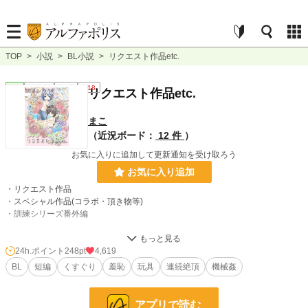
TOP
>
小説
>
BL小説
>
リクエスト作品etc.
BL
連載中
短編
R18
リクエスト作品etc.
まこ
（近況ボード：
12 件
）
お気に入りに追加して更新通知を受け取ろう
お気に入り追加
・リクエスト作品
・スペシャル作品(コラボ・頂き物等)
・訓練シリーズ番外編
上記作品を掲載いたします。ほぼ全てR18の内容になっています。詳しいプレイ
内容は冒頭にざっくり記載しているので読めるものだけ読んでもらえたら嬉しい
24h.ポイント
248pt
4,619
です。
BL
短編
くすぐり
羞恥
玩具
連続絶頂
機械姦
リクエスト下さった皆様ありがとうございました。どの話もとても楽しく書かせ
ていただきました◎
アプリで読む