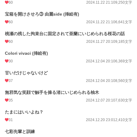
60
2024.11.22 21:10
9,250文字
宝箱を開けさせろ③ 由麗side (挿絵有)
60
2024.11.22 21:10
6,641文字
桃瀬の残した拘束台に固定されて亜蘭にいじめられる桜花の話
60
2024.11.27 20:10
9,185文字
Colori vivaci (挿絵有)
30
2024.12.04 20:10
6,369文字
甘いだけじゃないけど
37
2024.12.04 20:10
8,560文字
無邪気な笑顔で触手を操る渚にいじめられる柚木
35
2024.12.07 20:10
7,630文字
たまにはいいよね？
31
2024.12.20 23:01
2,410文字
七彩先輩と訓練