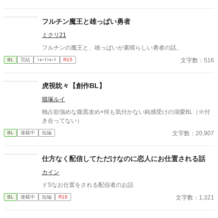
フルチン魔王と雄っぱい勇者
ミクリ21
フルチンの魔王と、雄っぱいが素晴らしい勇者の話。
文字数：516
BL
完結
ｼｮｰﾄｼｮｰﾄ
R15
虎視眈々【創作BL】
猫塚ルイ
独占欲強めな腹黒攻め×何も気付かない鈍感受けの溺愛BL（※付
き合ってない）
文字数：20,907
BL
連載中
短編
仕方なく配信してただけなのに恋人にお仕置される話
カイン
ドSなお仕置をされる配信者のお話
文字数：1,321
BL
連載中
短編
R18