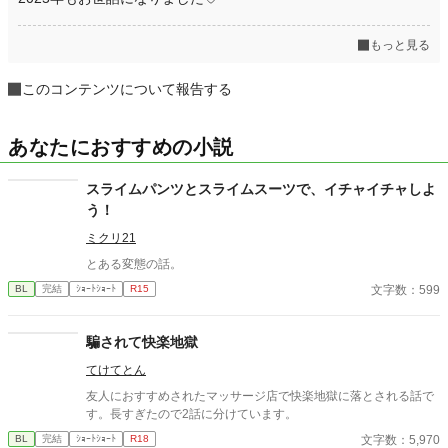
もっと見る
このコンテンツについて報告する
あなたにおすすめの小説
スライムパンツとスライムスーツで、イチャイチャしよ
う！
ミクリ21
とある変態の話。
文字数：599
BL
完結
ｼｮｰﾄｼｮｰﾄ
R15
騙されて快楽地獄
てけてとん
友人におすすめされたマッサージ店で快楽地獄に落とされる話で
す。長すぎたので2話に分けています。
文字数：5,970
BL
完結
ｼｮｰﾄｼｮｰﾄ
R18