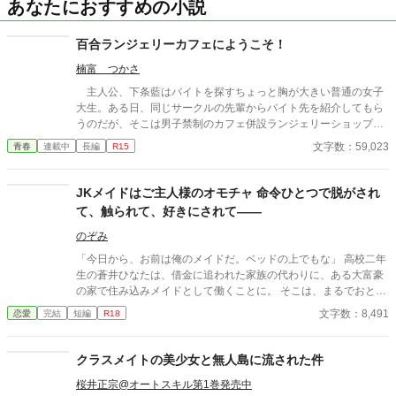
あなたにおすすめの小説
百合ランジェリーカフェにようこそ！
楠富 つかさ
主人公、下条藍はバイトを探すちょっと胸が大きい普通の女子
大生。ある日、同じサークルの先輩からバイト先を紹介してもら
うのだが、そこは男子禁制のカフェ併設ランジェリーショップ
で！？ ちょっとハレンチなお仕事カフェライフ、始まりま
文字数：59,023
青春
連載中
長編
R15
す！！ ※この物語はフィクションであり実在の人物・団体・法律
とは一切関係ありません。 表紙画像はAIイラストです。下着が生
成できないのでビキニで代用しています。
JKメイドはご主人様のオモチャ 命令ひとつで脱がされ
て、触られて、好きにされて――
のぞみ
「今日から、お前は俺のメイドだ。ベッドの上でもな」 高校二年
生の蒼井ひなたは、借金に追われた家族の代わりに、ある大富豪
の家で住み込みメイドとして働くことに。 そこは、まるでおとぎ
話に出てきそうな大きな洋館。 でも、そこで待っていたのは、同
文字数：8,491
恋愛
完結
短編
R18
じ高校に通うちょっと有名な男の子――完璧だけど性格が超ドS
な御曹司、天城 蓮だった。 昼間は生徒会長、夜は…ご主人様？
しかも、彼の命令はちょっと普通じゃない。 「掃除だけじゃダメ
クラスメイトの美少女と無人島に流された件
だろ？ ご主人様の癒しも、メイドの大事な仕事だろ？」 手を握
桜井正宗@オートスキル第1巻発売中
られるたび、耳元で囁かれるたび、心臓がバクバクする。 なの