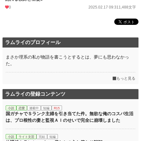
0
2025.02.17 09:31
1,488文字
ラムライのプロフィール
まさか理系の私が物語を書こうとするとは、夢にも思わなかっ
た。
もっと見る
ラムライの登録コンテンツ
小説
恋愛
連載中
短編
R15
国ガチャでＳランク主婦を引き当てた件。無欲な俺のコスパ生活
は、プロ根性の妻と監視ＡＩのせいで完全に崩壊しました
小説
ライト文芸
完結
短編