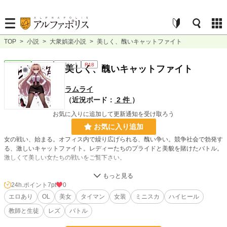
TOP
>
小説
>
大衆娯楽小説
>
美しく、醜いキャットファイト
大衆娯楽
連載中
ｼｮｰﾄｼｮｰﾄ
R18
美しく、醜いキャットファイト
ラムライ
（近況ボード：
2 件
）
お気に入りに追加して更新通知を受け取ろう
お気に入り追加
女の戦い、始まる。オフィス内で繰り広げられる、醜い争い。競争社会で勃発す
る、激しいキャットファイト。レディーたちのプライドと美貌を賭けたバトル。
激しくて美しい女たちの戦いをご覧下さい。
主にOLを中心に、
1、2話完結型でお話を書いてみます。
24h.ポイント
7pt
0
エロあり
OL
美女
タイマン
女装
ミニスカ
ハイヒール
小説
37,107 位 / 228,589 件
教師と生徒
レズ
バトル
大衆娯楽
743 位 / 6,072 件