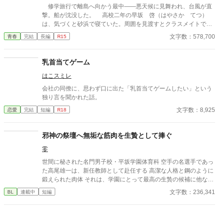
に、ひなたの体はどんどん反応してしまって…。 怒ったり照れた
修学旅行で離島へ向かう最中――悪天候に見舞われ、台風が直
りしながらも、次第に蓮に惹かれていくひなた。 だけど、彼には
撃。船が沈没した。 高校二年の早坂 啓（はやさか てつ）
まだ知られていない秘密があって―― 「…ほんとは、ずっと前か
は、気づくと砂浜で寝ていた。周囲を見渡すとクラスメイトで美
ら、私…」 ただのメイドなんかじゃ終わりたくない。 恋と欲望が
少女の天音 愛（あまね まな）が隣に倒れていた。 どうや
文字数：578,700
青春
完結
長編
R15
交差する、ちょっぴり危険な主従ラブストーリー。
ら、漂流して流されていたようだった。 帰ろうにも島は『無人
島』。 しばらくは島で生きていくしかなくなった。天音と共に
無人島サバイバルをしていくのだが……クラスの女子が次々に見
乳首当てゲーム
つかり、やがてハーレムに。 男一人と女子十五人で……取り合
はこスミレ
いに発展！？
会社の同僚に、思わず口に出た「乳首当てゲームしたい」という
独り言を聞かれた話。
文字数：8,925
恋愛
完結
短編
R18
邪神の祭壇へ無垢な筋肉を生贄として捧ぐ
零
世間に秘された名門男子校・平坂学園体育科 空手の名選手であっ
た高尾雄一は、新任教師として赴任する 高潔な人格と鋼のように
鍛えられた肉体 それは、学園にとって最高の生贄の候補に他なら
なかった 至高の筋肉を持つ、精神を削られ意志をなくした青年を
文字数：236,341
BL
連載中
短編
太古の神に捧げるため、“水”、“風”、“土”の信奉者達が暗躍する 意
志をなくし筋肉の操り人形と化した“デク” 消える教師 山奥の男子
校で繰り広げられるダークファンタジー