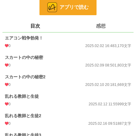
アプリで読む
お気に入り
4
24h.ポイント
7 pt
目次
感想
文字数
10,016
エアコン戦争勃発！
更新日時
2025.02.17 09:31
0
2025.02.02 16:48
3,170文字
初回公開日時
2025.02.02 16:48
スカートの中の秘密
週間ポイント
49 pt (46,319 位)
0
2025.02.09 08:50
1,803文字
月間ポイント
413 pt (38,140 位)
スカートの中の秘密2
年間ポイント
6,385 pt (40,573 位)
0
2025.02.10 20:18
1,669文字
累計ポイント
15,539 pt (79,890 位)
乱れる教師と生徒
0
2025.02.12 11:55
999文字
乱れる教師と生徒2
0
2025.02.16 09:51
887文字
乱れる教師と生徒3