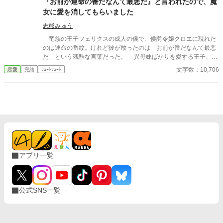
『お前が運命の番だなんて最悪だ』と言われたので、魔
女に愛を消してもらいました
志熊みゅう
竜族の王子フェリクスの成人の儀で、侯爵令嬢クロエに現れた
のは運命の番紋。けれど彼が放ったのは「お前が番だなんて最悪
だ」という残酷な言葉だった。 異母妹ばかりを愛する王子、家
族に疎まれる日々に耐えきれなくなったクロエは、半地下に住む
文字数：10,706
恋愛
完結
ｼｮｰﾄｼｮｰﾄ
魔女へ願う。「この愛を消してください」と。 恋も嫉妬も失
い、辺境で静かに生き直そうとした彼女のもとに、三年後、王宮
から使者が現れる。異母妹の魅了が暴かれ、王子は今さら真実の
愛を誓うが、クロエの心にはもう何も響かない。愛されなかった
令嬢と、愛を取り戻したい竜王子。番たちの行く末は――。
アプリ一覧
公式SNS一覧