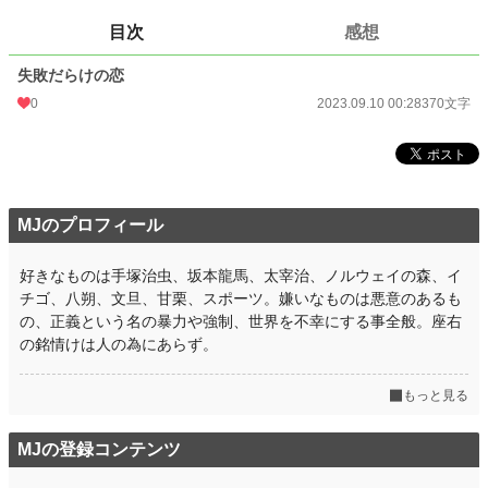
目次
感想
お気に入り
0
24h.ポイント
0 pt
失敗だらけの恋
0
2023.09.10 00:28
370文字
文字数
370
更新日時
2023.09.10 00:28
初回公開日時
2023.09.10 00:28
週間ポイント
MJのプロフィール
0 pt (228,725 位)
月間ポイント
0 pt (228,725 位)
好きなものは手塚治虫、坂本龍馬、太宰治、ノルウェイの森、イ
チゴ、八朔、文旦、甘栗、スポーツ。嫌いなものは悪意のあるも
年間ポイント
56 pt (154,671 位)
の、正義という名の暴力や強制、世界を不幸にする事全般。座右
累計ポイント
1,097 pt (192,607 位)
の銘情けは人の為にあらず。
もっと見る
MJの登録コンテンツ