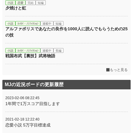
小説
恋愛
完結
短編
夕焼けと虹
小説
ｴｯｾｲ・ﾉﾝﾌｨｸｼｮﾝ
連載中
短編
アルファポリスであなたの良作を1000人に読んでもらうための25
の技
小説
ｴｯｾｲ・ﾉﾝﾌｨｸｼｮﾝ
連載中
長編
戦国布武【裏技】武将物語
もっと見る
MJの近況ボードの更新履歴
2023-02-06 08:22:45
1年間で1万スコア目指します
2021-02-18 12:22:40
恋愛小説 5万字目標達成