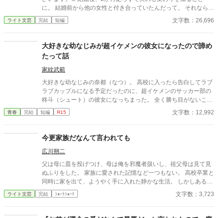
に。 結婚前から他の女性と付き合っていたんだって。 それならそ
うと、ちゃんと話してくれていれば、結婚なんて しなかった。 呆
文字数：26,696
ライト文芸
完結
短編
れた私はすぐに家を出て自立の道を探すことにした。 それなの
に、私と別れたくないなんて信じられない 世迷言を言ってくる
夫。 だめだめ、信用できないからね～。 さようなら。 ＊＊＊＊
大好きな幼なじみが超イケメンの彼女になったので諦め
＊＊*.✿..✿.*＊＊＊＊＊＊ ◇｜日比野滉星《ひびのこうせい》32
たって話
才 会社員 ◇ 日比野ひまり 32才 ◇ 石田唯 29才
滉星の同僚 ◇新堂冬也 25才 ひまり
家紋武範
の転職先の先輩(鉄道会社) 2025.4.11 完結 25649字
大好きな幼なじみの奈都（なつ）。 高校に入ったら告白してラブ
ラブカップルになる予定だったのに、超イケメンのサッカー部の
柊斗（シュート）の彼女になっちまった。 全く勝ち目がないこの
恋。 潔く諦めることにした。
文字数：12,992
青春
完結
短編
R15
今更家族だなんて言われても
広川朔二
父は母に皿を投げつけ、母は俺を邪魔者扱いし、祖父母は見て見
ぬふりをした。 家族に愛された記憶など一つもない。 高校卒業と
同時に家を出て、ようやく手に入れた静かな生活。 しかしある
日、母の訃報と共に現れたのは、かつて俺を捨てた“父”だった―
文字数：3,723
ライト文芸
完結
ｼｮｰﾄｼｮｰﾄ
―。 金を無心され、拒絶し、それでも迫ってくる血縁という鎖。
だが俺は、もう縛られない。 「家族を捨てたのは、そっちだろ」
穏やかな怒りが胸に満ちる、爽快で静かな断絶の物語。