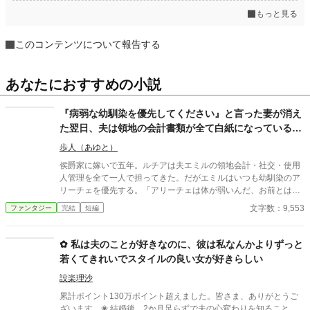
もっと見る
このコンテンツについて報告する
あなたにおすすめの小説
『病弱な幼馴染を優先してください』と言った妻が消え
た翌日、夫は領地の会計書類が全て白紙になっているこ
とに気づいた
歩人（あゆと）
侯爵家に嫁いで五年。ルチアは夫エミルの領地会計・社交・使用
人管理を全て一人で担ってきた。だがエミルはいつも幼馴染のア
リーチェを優先する。「アリーチェは体が弱いんだ、お前とは違
う」——その言葉を百回聞いた日、ルチアは微笑んで離縁届に署
文字数：9,553
ファンタジー
完結
短編
名した。「ええ、私は丈夫ですから。どうぞ幼馴染様をお大事
に」。翌朝、エミルが目にしたのは——税務報告の締切、領民か
らの陳情の山、そして紅茶の淹れ方すら知らない自分。三ヶ月
✿ 私は夫のことが好きなのに、彼は私なんかよりずっと
後、かつて「地味な妻」と呼ばれたルチアは、辺境伯の財務顧問
若くてきれいでスタイルの良い女が好きらしい
として辣腕を振るっていた。
設楽理沙
累計ポイント130万ポイント超えました。皆さま、ありがとうご
ざいます。❀ 結婚後、2か月足らずで夫の心変わりを知ること