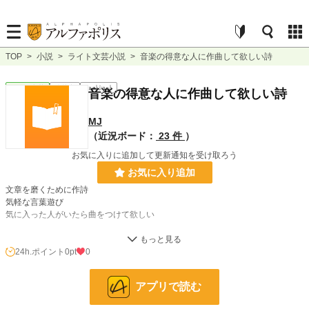
TOP
>
小説
>
ライト文芸小説
>
音楽の得意な人に作曲して欲しい詩
ライト文芸
連載中
ｼｮｰﾄｼｮｰﾄ
音楽の得意な人に作曲して欲しい詩
MJ
（近況ボード：
23 件
）
お気に入りに追加して更新通知を受け取ろう
お気に入り追加
文章を磨くために作詩
気軽な言葉遊び
気に入った人がいたら曲をつけて欲しい
それほどの自信もある訳ではないがとりあえずちょくちょく更新していこうと思
います。
24h.ポイント
0pt
0
小説
228,725 位 / 228,725 件
アプリで読む
ライト文芸
9,590 位 / 9,590 件