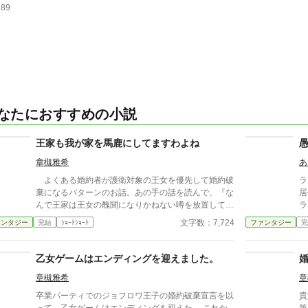
289
なたにおすすめの小説
王家も我が家を馬鹿にしてますわよね
章槻雅希
あ
よくある婚約者が護衛対象の王女を優先して婚約破
ラ
棄になるパターンのお話。あの手の話を読んで、『な
居
んで王家は王女の醜聞になりかねない噂を放置してる
ラ
んだろう』『てか、これ、王家が婚約者の家蔑ろにし
言
文字数：7,724
ァンタジー
完結
ｼｮｰﾄｼｮｰﾄ
ファンタジー
完
てるよね？』と思った結果できた話。ひそかなサブタ
だ
イは『うちも王家を馬鹿にしてますけど』かもしれま
せん。 『小説家になろう』『アルファポリス』（敬
乙女ゲームはエンディングを迎えました。
称略）に重複投稿、自サイトにも掲載しています。
章槻雅希
章
卒業パーティでのジョフロワ王子の婚約破棄宣言を以
貴