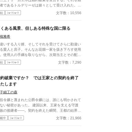
二王子ザームエルは婚約破棄を宣言する。それを婚
者であるトルデリーゼは嬉々として受け入れた。1
年に及ぶ一族の計画が実を結んだのだ。 『小説家に
文字数：10,556
結
ｼｮｰﾄｼｮｰﾄ
ろう』・『アルファポリス』に重複投稿、自サイト
も掲載。
よくある風景、但しある特殊な国に限る
槻雅希
違いする入り婿、そしてそれを受けてさらに勘違い
る愛人と庶子。そんなお花畑一家を扱き下ろす使用
。使用人の手綱を取りながら、次期当主とその配偶
の生きた教材とする現当主。それをやりすぎになら
文字数：7,290
結
ｼｮｰﾄｼｮｰﾄ
いうちに収めようと意を痛める役所。 カヌーン魔
王国では、割とよくある光景なのである。 カヌー
魔導王国シリーズにしてしまいました（笑） 『小
婚約破棄ですか？ では王家との契約を終了
家になろう』様・『アルファポリス』様に重複投
いたします
、自サイトにも掲載。
子細工の森
役令嬢と蔑まれた公爵令嬢には、誰にも明かされて
ない秘密があった。 建国以来、王家を支える守護
族の後継者――。契約を終えた瞬間、王都の結界は
れ、王太子の栄光も音を立てて崩壊する こちらは
文字数：21,966
載中
ｼｮｰﾄｼｮｰﾄ
挙掲載で一話ですが長目です