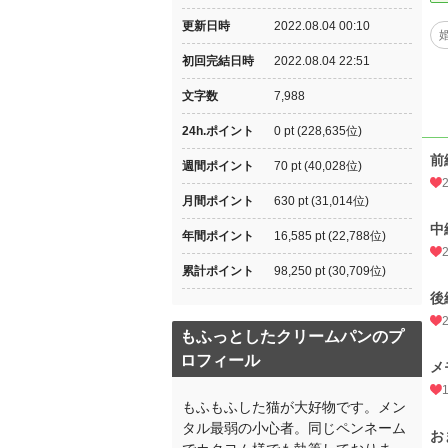
更新日時
2022.08.04 00:10
初回完結日時
2022.08.04 22:51
文字数
7,988
24h.ポイント
0 pt (228,635位)
前
週間ポイント
70 pt (40,028位)
月間ポイント
630 pt (31,014位)
中
年間ポイント
16,585 pt (22,788位)
累計ポイント
98,250 pt (30,709位)
後
もふっとしたクリームパンのプ
ロフィール
メ
もふもふした猫が大好物です。メン
タル最弱の小心者。同じペンネーム
お