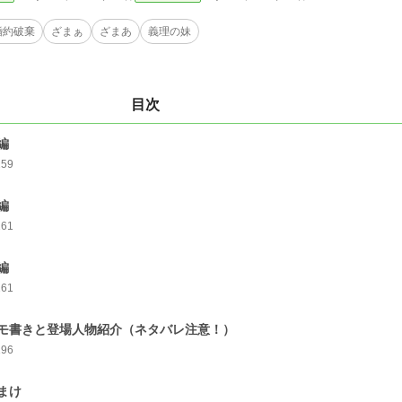
婚約破棄
ざまぁ
ざまあ
義理の妹
目次
編
259
編
261
編
261
モ書きと登場人物紹介（ネタバレ注意！）
196
まけ