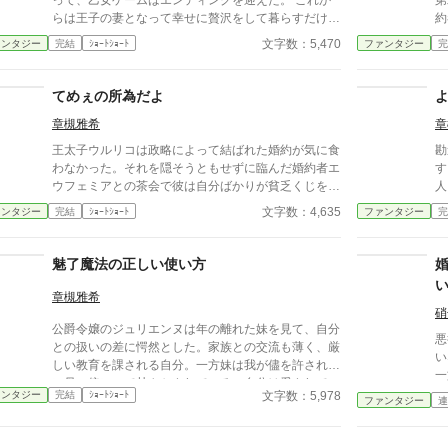
って、乙女ゲームはエンディングを迎えた。 これか
第
らは王子の妻となって幸せに贅沢をして暮らすだけだ
約
と笑ったゲームヒロインのエヴリーヌ。 だが、宣言
0
文字数：5,470
ァンタジー
完結
ｼｮｰﾄｼｮｰﾄ
ファンタジー
完
後、ゲームが終了するとなにやら可笑しい。エヴリー
な
ヌの予想とは違う展開が起こっている。 一体何がど
に
うなっているのか、呆然とするエヴリーヌにジョフロ
てめぇの所為だよ
ワから衝撃的な言葉が告げられる。 『小説家になろ
章槻雅希
章
う』様・『アルファポリス』様・自サイトに重複投
稿。
王太子ウルリコは政略によって結ばれた婚約が気に食
勘
わなかった。それを隠そうともせずに臨んだ婚約者エ
す
ウフェミアとの茶会で彼は自分ばかりが貧乏くじを引
人
いたと彼女を責める。しかし、見事に返り討ちに遭う
者
文字数：4,635
ァンタジー
完結
ｼｮｰﾄｼｮｰﾄ
ファンタジー
完
のだった。 『小説家になろう』様・『アルファポリ
な
ス』様の重複投稿、自サイトにも掲載。
導
ン
魅了魔法の正しい使い方
説
稿
章槻雅希
硝
公爵令嬢のジュリエンヌは年の離れた妹を見て、自分
悪
との扱いの差に愕然とした。家族との交流も薄く、厳
い
しい教育を課される自分。一方妹は我が儘を許され常
一
に母の傍にいて甘やかされている。自分は愛されてい
崩
文字数：5,978
ァンタジー
完結
ｼｮｰﾄｼｮｰﾄ
ないのではないか。そう不安に思うジュリエンヌ。そ
ファンタジー
連
一
して、妹が溺愛されるのはもしかしたら魅了魔法が関
係しているのではと思いついたジュリエンヌは筆頭魔