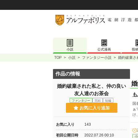
小説
公式漫画
投
TOP
>
小説
>
ファンタジー小説
>
婚約破棄さ
作品の情報
婚
婚約破棄された私と、仲の良い
友人達のお茶会
も
ファンタジー
完結
短編
国
お気に入り追加
ぁ
け
お気に入り
143
初回公開日時
2022.07.26 00:10
小