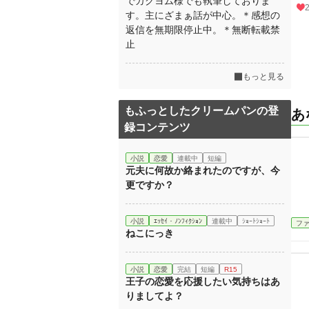
でカクヨム様でも執筆しておりま
す。主にざまぁ話が中心。＊感想の
返信を無期限停止中。＊無断転載禁
止
もっと見る
もふっとしたクリームパンの登
あ
録コンテンツ
小説
恋愛
連載中
短編
元夫に何故か絡まれたのですが、今
更ですか？
小説
ｴｯｾｲ・ﾉﾝﾌｨｸｼｮﾝ
連載中
ｼｮｰﾄｼｮｰﾄ
フ
ねこにっき
小説
恋愛
完結
短編
R15
王子の恋愛を応援したい気持ちはあ
りましてよ？