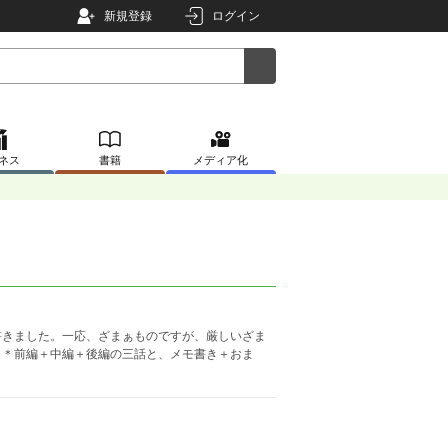
新規登録
ログイン
ネス
書籍
メディア化
書きました。一応、ざまぁものですが、厳しいざま
。＊前編＋中編＋後編の三話と、メモ書き＋おま