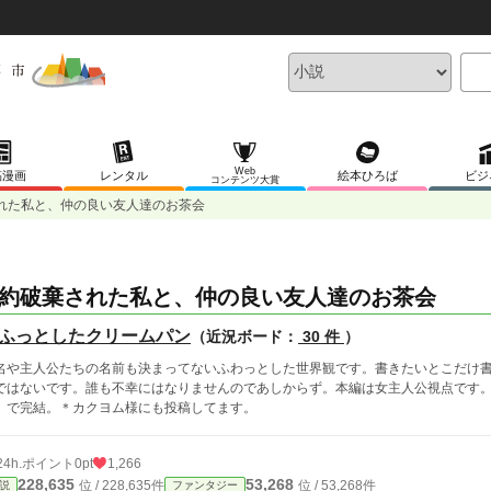
Web
稿漫画
レンタル
絵本ひろば
ビジ
コンテンツ大賞
れた私と、仲の良い友人達のお茶会
約破棄された私と、仲の良い友人達のお茶会
ふっとしたクリームパン
（近況ボード：
30 件
）
名や主人公たちの名前も決まってないふわっとした世界観です。書きたいとこだけ
ではないです。誰も不幸にはなりませんのであしからず。本編は女主人公視点です
、で完結。＊カクヨム様にも投稿してます。
24h.ポイント
0pt
1,266
228,635
53,268
位 / 228,635件
位 / 53,268件
説
ファンタジー