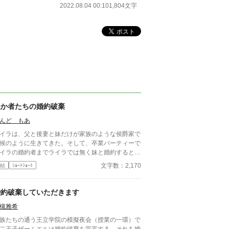
2022.08.04 00:10
1,804文字
愚か者たちの婚約破棄
んど もあ
イラは、父と後妻と妹だけが家族のような侯爵家で
候のように生きてきた。そして、卒業パーティーで
イラの婚約者までライラでは無く妹と婚約すると宣
する。侯爵家の本当の姿に気づいているのがライラ
文字数：2,170
結
ｼｮｰﾄｼｮｰﾄ
けだと知らずに……。
婚約破棄していただきます
槻雅希
族たちの通う王立学院の模擬夜会（授業の一環）で