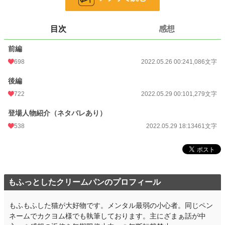
24h.ポイント
35 pt
目次
感想
文字数
2,826
前編
更新日時
2022.05.29 18:13
698
2022.05.26 00:24
1,086文字
初回公開日時
2022.05.26 00:24
後編
初回完結日時
2022.05.29 18:14
722
2022.05.29 00:10
1,279文字
週間ポイント
175 pt (26,536 位)
登場人物紹介（ネタバレあり）
月間ポイント
940 pt (24,960 位)
538
2022.05.29 18:13
461文字
年間ポイント
24,259 pt (17,616 位)
累計ポイント
216,090 pt (18,997 位)
もふっとしたクリームパンのプロフィール
もふもふした猫が大好物です。メンタル最弱の小心者。同じペン
ネームでカクヨム様でも執筆しております。主にざまぁ話が中