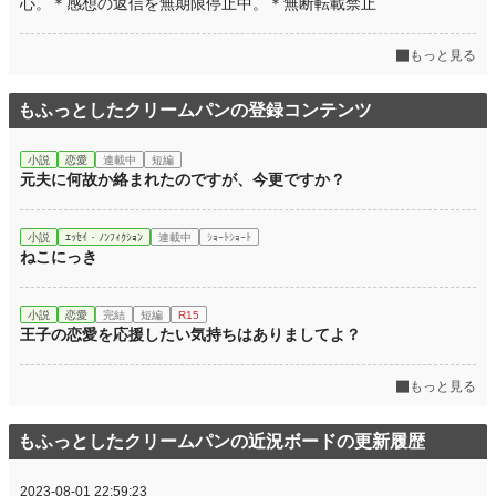
心。＊感想の返信を無期限停止中。＊無断転載禁止
もっと見る
もふっとしたクリームパンの登録コンテンツ
小説
恋愛
連載中
短編
元夫に何故か絡まれたのですが、今更ですか？
小説
ｴｯｾｲ・ﾉﾝﾌｨｸｼｮﾝ
連載中
ｼｮｰﾄｼｮｰﾄ
ねこにっき
小説
恋愛
完結
短編
R15
王子の恋愛を応援したい気持ちはありましてよ？
もっと見る
もふっとしたクリームパンの近況ボードの更新履歴
2023-08-01 22:59:23