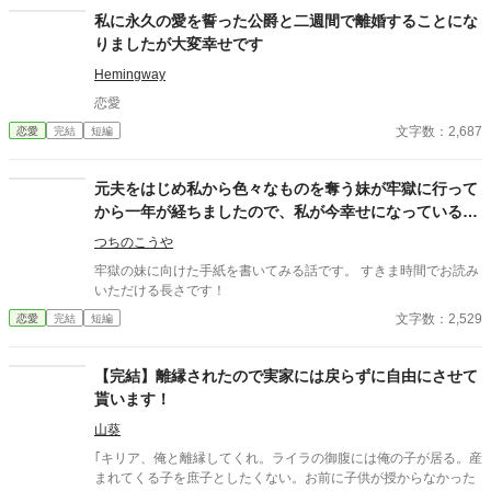
私に永久の愛を誓った公爵と二週間で離婚することにな
りましたが大変幸せです
Hemingway
恋愛
文字数：2,687
恋愛
完結
短編
元夫をはじめ私から色々なものを奪う妹が牢獄に行って
から一年が経ちましたので、私が今幸せになっている手
紙でも送ろうかしら
つちのこうや
牢獄の妹に向けた手紙を書いてみる話です。 すきま時間でお読み
いただける長さです！
文字数：2,529
恋愛
完結
短編
【完結】離縁されたので実家には戻らずに自由にさせて
貰います！
山葵
｢キリア、俺と離縁してくれ。ライラの御腹には俺の子が居る。産
まれてくる子を庶子としたくない。お前に子供が授からなかった