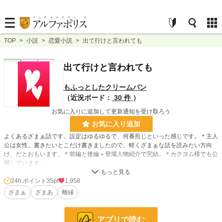
TOP
>
小説
>
恋愛小説
>
出て行けと言われても
恋愛
完結
短編
出て行けと言われても
もふっとしたクリームパン
（近況ボード：
30 件
）
お気に入りに追加して更新通知を受け取ろう
お気に入り追加
よくあるざまぁ話です。設定はゆるゆるで、何番煎じといった感じです。＊主人
公は女性。書きたいとこだけ書きましたので、軽くざまぁな話を読みたい方向
け、だとおもいます。＊前編と後編＋登場人物紹介で完結。＊カクヨム様でも公
開しています。
24h.ポイント
35pt
1,958
小説
19,218 位 / 228,743 件
ざまぁ
ざまあ
離縁
恋愛
8,347 位 / 66,362 件
お気に入り
179
アプリで読む