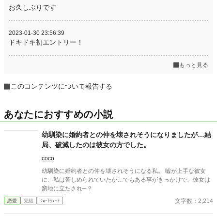
お久しぶりです
2023-01-30 23:56:39
ドキドキ初エントリー！
もっと見る
このコンテンツについて報告する
あなたにおすすめの小説
幼馴染に婚約者との仲を壊されそうになりましたが…結
局、破滅したのは彼女の方でした。
coco
幼馴染に婚約者との仲を壊されそうになる私。 嘘が上手な彼女
に、私は苦しめられていたが…でもある事がきっかけで、彼女は
窮地に立たされ─？
文字数：2,214
恋愛
完結
ｼｮｰﾄｼｮｰﾄ