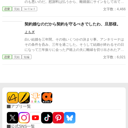
のも悪いのだ。慰謝料は払うから、離婚届にサインをして出て行
ってくれ！｣ 夫のカイロは、自分の横にライラさんを座らせ、向
文字数：4,466
恋愛
完結
ｼｮｰﾄｼｮｰﾄ
かいに座る私に離婚届を差し出した。
契約婚なのだから契約を守るべきでしたわ、旦那様。
よもぎ
白い結婚を三年間。その他いくつかの決まり事。アンネリーナは
その条件を呑み、三年を過ごした。そうして結婚が終わるその日
になって三年振りに会った戸籍上の夫に離縁を切り出されたアン
ネリーナは言う。追加の慰謝料を頂きます――
文字数：6,021
恋愛
完結
短編
アプリ一覧
公式SNS一覧