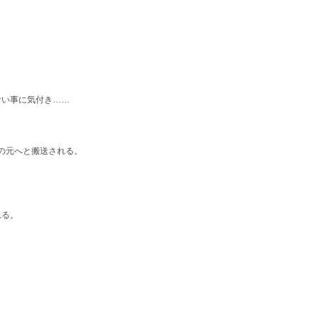
ない事に気付き……
の元へと搬送される。
れる。
。