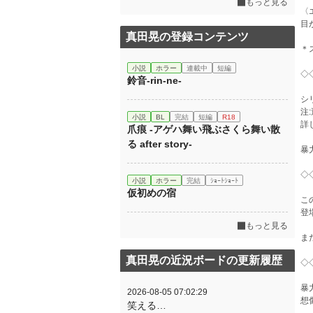
もっと見る
〈
目
真田晃の登録コンテンツ
＊
小説
ホラー
連載中
短編
◇
鈴音-rin-ne-
シ
注
小説
BL
完結
短編
R18
詳
爪痕 -アゲハ舞い飛ぶさくら舞い散
る after story-
暴
◇
小説
ホラー
完結
ｼｮｰﾄｼｮｰﾄ
仮初めの宿
こ
登
もっと見る
ま
真田晃の近況ボードの更新履歴
◇
暴
2026-08-05 07:02:29
想
笑える…