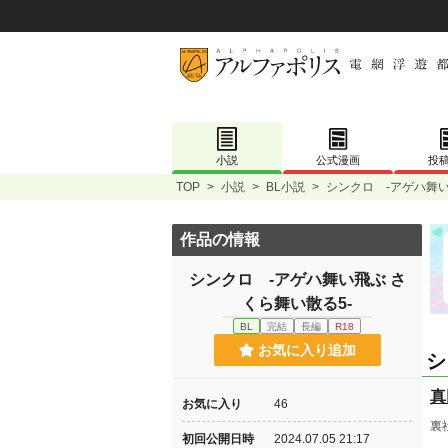
小説
公式漫画
投
TOP
>
小説
>
BL小説
>
シンクロ -アゲハ舞い
作品の情報
シンクロ -アゲハ舞い飛ぶ さ
くら舞い散る5-
BL
完結
長編
R18
お気に入り追加
シ
真
お気に入り
46
裏
初回公開日時
2024.07.05 21:17