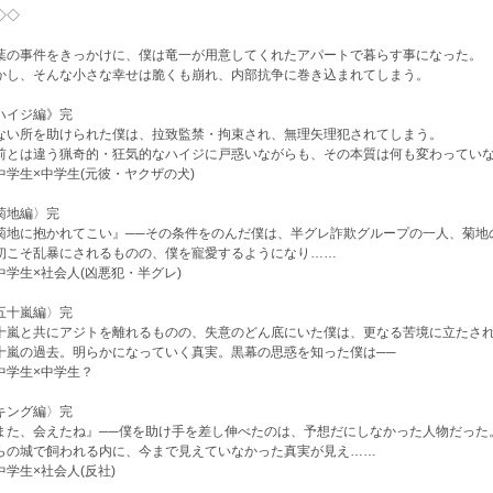
◇◇
葉の事件をきっかけに、僕は竜一が用意してくれたアパートで暮らす事になった。
かし、そんな小さな幸せは脆くも崩れ、内部抗争に巻き込まれてしまう。
ハイジ編》完
ない所を助けられた僕は、拉致監禁・拘束され、無理矢理犯されてしまう。
前とは違う猟奇的・狂気的なハイジに戸惑いながらも、その本質は何も変わってい
学生×中学生(元彼・ヤクザの犬)
菊地編〉完
菊地に抱かれてこい』──その条件をのんだ僕は、半グレ詐欺グループの一人、菊地
初こそ乱暴にされるものの、僕を寵愛するようになり……
学生×社会人(凶悪犯・半グレ)
五十嵐編〉完
十嵐と共にアジトを離れるものの、失意のどん底にいた僕は、更なる苦境に立たさ
十嵐の過去。明らかになっていく真実。黒幕の思惑を知った僕は──
学生×中学生？
キング編〉完
また、会えたね』──僕を助け手を差し伸べたのは、予想だにしなかった人物だった
らの城で飼われる内に、今まで見えていなかった真実が見え……
学生×社会人(反社)