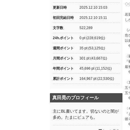
◇
更新日時
2025.12.10 15:03
若
初回完結日時
2025.12.10 15:11
し
文字数
522,289
《
危
24h.ポイント
0 pt (228,619位)
以
中
週間ポイント
35 pt (53,125位)
〈
月間ポイント
301 pt (43,667位)
『
最
年間ポイント
45,696 pt (11,152位)
中
累計ポイント
164,967 pt (22,530位)
〈
五
五
真田晃のプロフィール
中
〈
主にBL書いてます。切ないのと闇が
『
多め。たまにピュアも。
彼
中