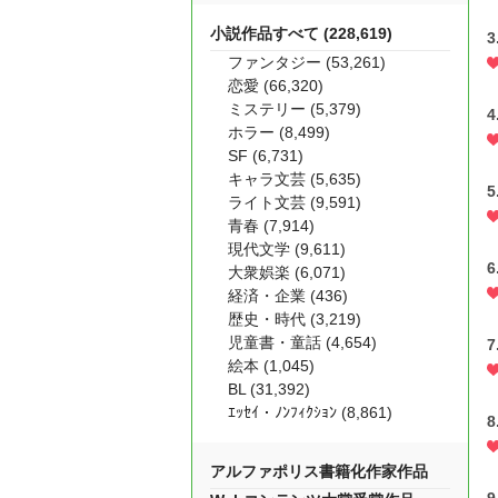
小説作品すべて (228,619)
3
ファンタジー (53,261)
恋愛 (66,320)
ミステリー (5,379)
4
ホラー (8,499)
SF (6,731)
キャラ文芸 (5,635)
5
ライト文芸 (9,591)
青春 (7,914)
現代文学 (9,611)
6
大衆娯楽 (6,071)
経済・企業 (436)
歴史・時代 (3,219)
児童書・童話 (4,654)
7
絵本 (1,045)
BL (31,392)
ｴｯｾｲ・ﾉﾝﾌｨｸｼｮﾝ (8,861)
8
アルファポリス書籍化作家作品