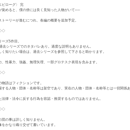
エピローグ〉 完
が覚めると、僕の傍には良く見知った人物がいて──
ストーリーが進むにつれ、各編の概要を追加予定。
◇◇
リーズ5作目。
:過去シリーズでのネタバレあり。過度な説明もありません。
しく知りたい場合は、過去シリーズを参照して下さると助かります。
力、性暴力、強姦、無理矢理、一部グロテスク表現を含みます。
◇◇
の物語はフィクションです。
場する人物・団体・名称等は架空であり、実在の人物・団体・名称等とは一切関係
た法律・法令に反する行為を容認・推奨するものではありません。
◇◇
力団の事は詳しく知りません。
像をかなり織り交ぜて書いています。