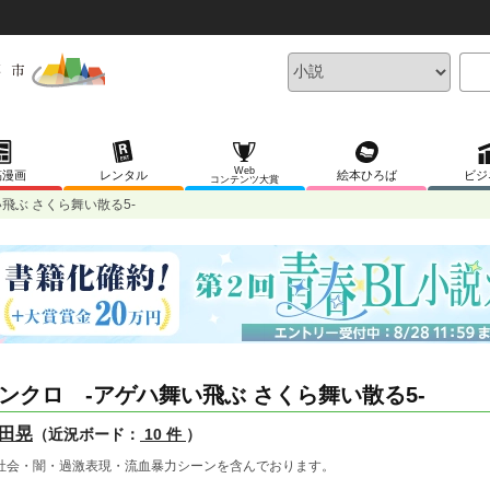
Web
稿漫画
レンタル
絵本ひろば
ビジ
コンテンツ大賞
飛ぶ さくら舞い散る5-
ンクロ -アゲハ舞い飛ぶ さくら舞い散る5-
田晃
（近況ボード：
10 件
）
社会・闇・過激表現・流血暴力シーンを含んでおります。