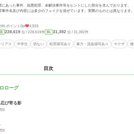
際にあった事件、凶悪犯罪、未解決事件等をヒントにした部分を含んでおります。
罪事件名及び内容には多少のフェイクを混ぜています。実際のものとは異なります
24h.ポイント
0pt
4,933
228,619
31,392
位 / 228,619件
位 / 31,392件
説
BL
シリアス
中学生
切ない
犯罪描写あり
暴力・流血描写あり
ヤクザ
微
目次
ロローグ
1.忍び寄る影
20
.
20