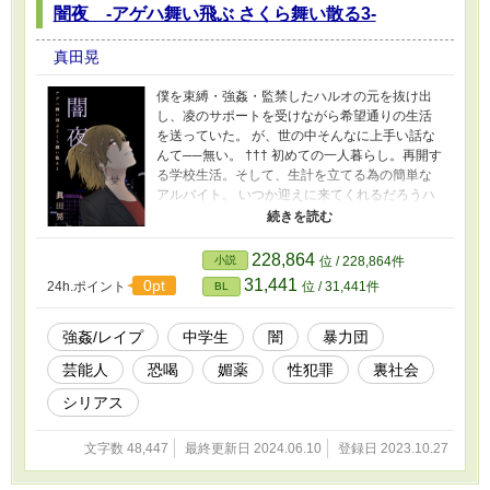
闇夜 -アゲハ舞い飛ぶ さくら舞い散る3-
真田晃
僕を束縛・強姦・監禁したハルオの元を抜け出
し、凌のサポートを受けながら希望通りの生活
を送っていた。 が、世の中そんなに上手い話な
んて──無い。 ††† 初めての一人暮らし。再開す
る学校生活。そして、生計を立てる為の簡単な
アルバイト。 いつか迎えに来てくれるだろうハ
イジを待ちながら、そんな平穏な日々を過ごし
始めていた。 ある日、凌の後輩である『水神シ
ン』と知り合う。冷酷な印象を持つ彼に容赦な
228,864
小説
位 / 228,864件
く罪悪感を植え付けられ、次第に裏社会へと引
31,441
0pt
24h.ポイント
位 / 31,441件
BL
き摺り落とされていく。 そんな中、とあるパー
ティで出会った俳優・樫井秀孝に、卑劣な方法
で『身代わり』をさせられてしまう。 その本当
強姦/レイプ
中学生
闇
暴力団
の意味を知り、思い知らされた竜一への想い。
芸能人
恐喝
媚薬
性犯罪
裏社会
そして、竜一の想い。 運命に翻弄され、傷付き
ながらも、それに抗い、立ち向かっていった先
シリアス
に待ち受けていたのは── 『アゲハ舞い飛ぶさく
ら舞い散る』シリーズ3作目。 注:実際にあった
文字数 48,447
最終更新日 2024.06.10
登録日 2023.10.27
事件をヒントにした部分があります。 ◇◇◇ こ
の物語はフィクションです。 登場する人物・団