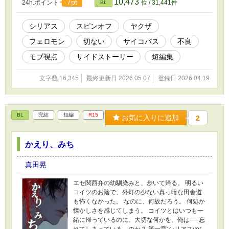
10,473
7pt
24h.ポイント
位 / 31,441件
BL
は、物音に気付いて夫の眠る部屋へと向かう。
そこで見たのは、美しいながらも残酷な光景だ
った。 【ホラー系】 『ハニートラップ』 近日
シリアス
スピンオフ
ヤクザ
公開 取り立てに来たのは、大翔の代理である若
フェロモン
切ない
サイコパス
不良
葉だった。美しい容姿と色気に堪えかね、ムラ
ムラを抑えきれない建設会社の社長は、若葉を
モブ視点
サイドストーリー
短編集
社長室に誘導し…… 【青年系】 『蜜談』 シリ
ーズ4に掲載 とあるバーにて。 工藤若葉に呼び
文字数 16,345
最終更新日 2026.05.07
登録日 2026.04.19
出された美沢大翔は、とあるお願いをされ──
(今後本編にも絡む内容を含んでいます) 【日常
系？】 ※今後増える可能性があるため、連載中
としておきます。 ◇◇◇ この物語はフィクショ
BL
完結
短編
R15
ンです。 登場する人物・団体・名称等は架空で
お気に入りに追加
2
あり、実在の人物・団体・名称等とは一切関係
ありません。 また法律・法令に反する行為を容
かえり、みち
認・推奨するものではありません。 ◇◇◇
真田晃
エセ関西弁の幼馴染みと、歩いて帰る。 明るい
コイツのお陰で、外灯の少ない真っ暗な田舎道
も怖くなかった。 なのに、何故だろう。 何処か
懐かしさを感じてしまう。 コイツとはいつも一
緒に帰っているのに。大切な何かを、俺は──忘