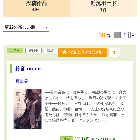
投稿作品
近況ボード
38
1
件
件
38
1
2
件
ホラー
連載中
短編
お気に入りに追加
1
鈴音-rin-ne-
真田晃
──鈴の音色は、嘘を暴く。 輪廻の果てに、真実
はあるか── 鈴を鳴らし、異形の姿で現れる女子
高生──鈴音。 「お前には、○○の相がある」 欲
望、嫉妬、執着、後悔…… 人生の分岐点に立つ
者たちは、最後に何を選ぶのか。 罪と贖罪、そ
して輪廻を描くダークファンタジー。
12,169
小説
位 / 228,864件