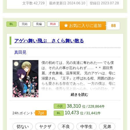
す。 ほんの少しだけ呼吸がし易くなり、次第に
文字数 42,729
最終更新日 2024.06.10
登録日 2023.07.28
希望を持てるようになっていくが── 『アゲハ舞
い飛ぶさくら舞い散る』シリーズ、第2作。 ※表
紙絵は、「キミの世界メーカー」で作成後、規
約に則り加工(文字入れ等)致しました。 † † †
BL
完結
長編
R18
お気に入りに追加
88
※関西弁が出てきますが、知識がないため間違
ってる所があるかもしれません… 指摘して下さ
ると有り難いです。 ◇◇◇ この物語はフィクシ
アゲハ舞い飛ぶ さくら舞い散る
ョンです。 登場する人物・団体・名称等は架空
であり、実在の人物・団体・名称等とは一切関
真田晃
係ありません。 また法律・法令に反する行為を
容認・推奨するものではありません。
僕の初めては、兄の友達に奪われた── でも僕
は、その人の事が忘れられず…… ＊＊ 眉目秀
麗。才色兼備。温厚篤実。 兄のアゲハは、母に
溺愛され、『王子』と呼ばれる程、周囲の誰か
らも愛される存在であった。 一方の僕は、母に
憎まれ、優秀な兄と比べられ。いつの日か、ア
ゲハを疎ましく思うようになっていた。 僕をレ
イプしたあの人が忘れられず、知人に誘われる
まま参加したゲイ専用のパーティー。 そこで出
38,310
小説
位 / 228,864件
会った、キラキラと輝く金糸のような髪の男──
10,473
7pt
24h.ポイント
位 / 31,441件
BL
ハイジに手を引かれ、闇の世界へと足を踏み入
れる。 ハイジのオンナになり、彼が纏めるチー
ムメンバーから『姫』と呼ばれ──初めて、人の
切ない
ヤクザ
不良
中学生
兄弟