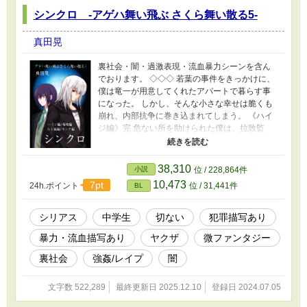
のお題を使用 ⏩絵本風×切ない 31 トースター×
シンクロ -アゲハ舞い飛ぶ さくら舞い散る5-
サボテン 32 傘×ピラミッド 33 コーヒー×カメレ
オン 34 ネクタイ×雷 35 電球×泡 【マイルール】
①お題の順番は厳守。 ②1ページ(約1000字まで)
真田晃
に収める。 ③全てのお題を使用する場合、必ず
ページ毎にお題を振り分ける。詰め込みNG。 ま
裏社会・闇・過激表現・流血暴力シーンを含ん
た、②の条件は除外可。 ※左側がお題、右側は
でおります。 ◇◇◇ 若葉の事件をきっかけに、
ストーリー傾向になります。 (ヒューマンドラマ
僕は竜一が用意してくれたアパートで暮らす事
は必須の為、非表記) ※微グロ、胸糞、ありま
になった。 しかし、そんな小さな幸せは脆くも
す。
崩れ、内部抗争に巻き込まれてしまう。 《ハイ
ジ編》完 危ない所を助けられた僕は、拉致監
禁・拘束され、無理矢理犯されてしまう。 以前
とは違う猟奇的・狂気的なハイジに戸惑いなが
らも、その本質は何も変わっていない事に気付
38,310
小説
位 / 228,864件
き…… 中学生×中学生(元彼・ヤクザの犬) 〈菊
10,473
7pt
24h.ポイント
位 / 31,441件
BL
地編〉完 『菊地に抱かれてこい』──その条件を
のんだ僕は、半グレ詐欺グループの一人、菊地
の元へと搬送される。 最初こそ乱暴にされるも
シリアス
中学生
切ない
犯罪描写あり
のの、僕を寵愛するようになり…… 中学生×社
暴力・流血描写あり
ヤクザ
微ファンタジー
会人(凶悪犯・半グレ) 〈五十嵐編〉完 五十嵐と
共にアジトを離れるものの、失意のどん底にい
裏社会
強姦/レイプ
闇
た僕は、更なる苦境に立たされる。 五十嵐の過
去。明らかになっていく真実。黒幕の思惑を知
文字数 522,289
最終更新日 2025.12.10
登録日 2024.07.05
った僕は── 中学生×中学生？ 〈キング編〉完
『また、会えたね』──僕を助け手を差し伸べた