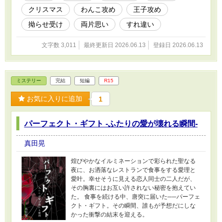
クリスマス
わんこ攻め
王子攻め
拗らせ受け
両片思い
すれ違い
文字数 3,011
最終更新日 2026.06.13
登録日 2026.06.13
ミステリー
完結
短編
R15
お気に入りに追加
1
パーフェクト・ギフト -ふたりの愛が壊れる瞬間-
真田晃
煌びやかなイルミネーションで彩られた聖なる
夜に、お洒落なレストランで食事をする愛理と
愛叶。幸せそうに見える恋人同士の二人だが、
その胸裏にはお互い許されない秘密を抱えてい
た。 食事を続ける中、唐突に届いた──パーフェ
クト・ギフト。その瞬間、誰もが予想だにしな
かった衝撃の結末を迎える。