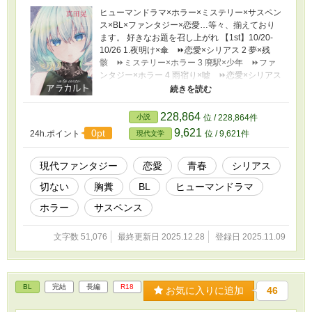
ヒューマンドラマ×ホラー×ミステリー×サスペン
ス×BL×ファンタジー×恋愛…等々、揃えており
ます。 好きなお題を召し上がれ 【1st】10/20-
10/26 1.夜明け×傘 ⏩恋愛×シリアス 2 夢×残
骸 ⏩ミステリー×ホラー 3 廃駅×少年 ⏩ファ
ンタジー×ホラー 4 雨宿り×嘘 ⏩恋愛×シリアス
5 終電×花束 ⏩恋愛×コメディ 【2nd】10/27-
11/2 6 真夜中×郵便ポスト ⏩ホラー×童話 7 氷
の音×手のひら ⏩BL×キュン 8 灯台×約束 ⏩
228,864
小説
位 / 228,864件
ホラー×サスペンス 9 ビニール傘×秘密 ⏩ホラ
9,621
0pt
24h.ポイント
位 / 9,621件
現代文学
ー×社会人 10 夏服×扇風機 ⏩BL？×推し活
【3nd】11/3-11/9 全てのお題を使用 ⏩ファン
タジー×ミステリー 11 夕暮れ×自転車 12 古本屋
現代ファンタジー
恋愛
青春
シリアス
×香 13 駅前×ネオン 14 雨粒×ガラスのコップ 15
切ない
胸糞
BL
ヒューマンドラマ
海岸×木の枝 【4nd】11/10-11/16 全てのお題を
使用 ⏩ホラー×ミステリー 16 古い橋×靴音 17
ホラー
サスペンス
夜空×花火 18 路地裏×猫 19 カフェ×他人 20 公園
×落ち葉 【5th】11/17-11/23 全てのお題を使
文字数 51,076
最終更新日 2025.12.28
登録日 2025.11.09
用 ⏩BL×シリアス 21 踏切×風 22 古い倉庫×光
の差し込み 23 夜道×水たまり 24 駅×忘れ物 25
屋上×プランター 【6th】11/24-11/30 全てのお
題を使用 ⏩サスペンスホラー×ファンタジー
BL
完結
長編
R18
26 商店街×猫の鳴き声 27 近道×落書き 28 本棚×
お気に入りに追加
46
埃 29 時計×針 30 橋×靴紐 【7rd】12/1-12/7 全て