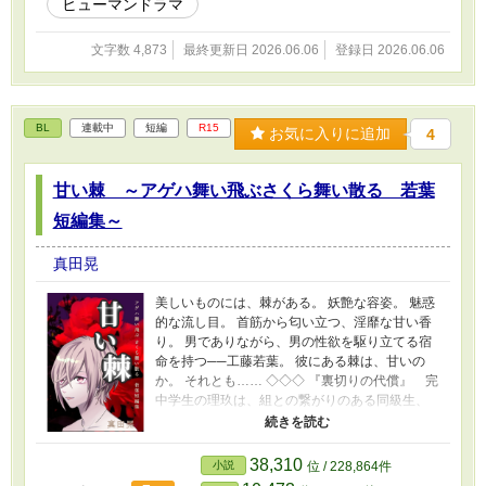
ヒューマンドラマ
文字数 4,873
最終更新日 2026.06.06
登録日 2026.06.06
BL
連載中
短編
R15
お気に入りに追加
4
甘い棘 ～アゲハ舞い飛ぶさくら舞い散る 若葉
短編集～
真田晃
美しいものには、棘がある。 妖艶な容姿。 魅惑
的な流し目。 首筋から匂い立つ、淫靡な甘い香
り。 男でありながら、男の性欲を駆り立てる宿
命を持つ──工藤若葉。 彼にある棘は、甘いの
か。 それとも…… ◇◇◇ 『裏切りの代償』 完
中学生の理玖は、組との繋がりのある同級生、
昂祐と付き合うことに。 しかし彼は、理玖を
ATMとしか思っておらず…… 【ザマァ系】 『雷
雨』 シリーズ4に掲載予定 それは、今にも泣き
38,310
小説
位 / 228,864件
出しそうな空だった── 達哉の妻である志津子