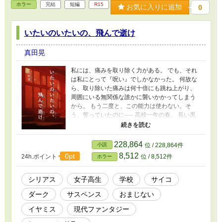
ホラー
完結
短編
R15
お気に入りに追加
0
いたいのいたいの、飛んで逝け
真田晃
私には、痛みを取り除く力がある。 でも、それ
は私にとって『呪い』でしかなかった。 何故な
ら、取り除いた痛みは何十倍にも跳ね上がり、
周囲にいる無関係な誰かに襲いかかってしまう
から。 もう二度と、この能力は使わない。そ
う、誓っていたのに── 高校一年の春。 長い黒
髪で顔の青痣を隠す同級生、怜子と出会う。 そ
の痛々しい姿に胸が痛み、放っておけなかった
私は、周囲に誰もいない事を確認し、痛みを取
228,864
小説
位 / 228,864件
り除く呪文を唱えてしまう。 「『痛いの痛い
8,512
0pt
24h.ポイント
位 / 8,512件
ホラー
の、飛んでいけ』」 この出来事が、惨劇の始ま
りになるとも知らずに──
シリアス
女子高生
学校
サイコ
ダーク
サスペンス
おまじない
イヤミス
現代ファンタジー