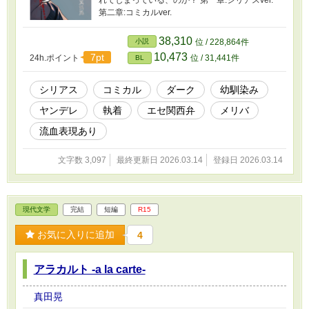
れてしまっている、のか？ 第一章:シリアスver.
第二章:コミカルver.
38,310
小説
位 / 228,864件
10,473
7pt
24h.ポイント
位 / 31,441件
BL
シリアス
コミカル
ダーク
幼馴染み
ヤンデレ
執着
エセ関西弁
メリバ
流血表現あり
文字数 3,097
最終更新日 2026.03.14
登録日 2026.03.14
現代文学
完結
短編
R15
お気に入りに追加
4
アラカルト -a la carte-
真田晃