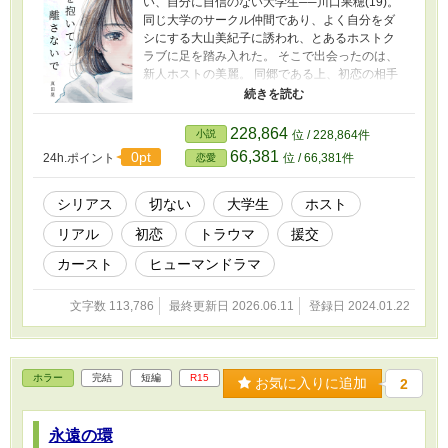
い、自分に自信のない大学生──川口果穂(19)。
同じ大学のサークル仲間であり、よく自分をダ
シにする大山美紀子に誘われ、とあるホストク
ラブに足を踏み入れた。 そこで出会ったのは、
新人ホストの美麗。 同郷である上、初恋の相手
でもある彼の話を聞くうちに、幼い頃の記憶が
蘇り…… 彼の為に貢ぐ決意をする。 しかし、複
雑な家庭環境で育ち孤立無援の果穂は、今のバ
228,864
小説
位 / 228,864件
イトだけではそれが叶わないと悟り…… 足を踏
66,381
0pt
24h.ポイント
位 / 66,381件
恋愛
み入れたのは、『援交』という道だった── ◇◇
この物語はフィクションです。 登場する人物・
団体・名称等は架空であり、実在の人物・団
シリアス
切ない
大学生
ホスト
体・名称等とは一切関係ありません。 また法
リアル
初恋
トラウマ
援交
律・法令に反する行為を容認・推奨するもので
はありません。
カースト
ヒューマンドラマ
文字数 113,786
最終更新日 2026.06.11
登録日 2024.01.22
ホラー
完結
短編
R15
お気に入りに追加
2
永遠の環