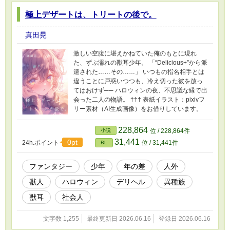
極上デザートは、トリートの後で。
真田晃
激しい空腹に堪えかねていた俺のもとに現れ
た、ずぶ濡れの獣耳少年。 「“Delicious+”から派
遣された……その……」 いつもの指名相手とは
違うことに戸惑いつつも、冷え切った彼を放っ
てはおけず── ハロウィンの夜、不思議な縁で出
会った二人の物語。 ††† 表紙イラスト：pixivフ
リー素材（AI生成画像）をお借りしています。
228,864
小説
位 / 228,864件
31,441
0pt
24h.ポイント
位 / 31,441件
BL
ファンタジー
少年
年の差
人外
獣人
ハロウィン
デリヘル
異種族
獣耳
社会人
文字数 1,255
最終更新日 2026.06.16
登録日 2026.06.16