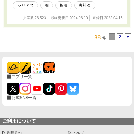
温かさと人間らしい扱いを受け、幸せを噛み締
シリアス
闇
拘束
裏社会
めていた。 しかし、やがて訪れる終末。 運命と
宿命に翻弄され、僕は更に、深く深く暗い闇に
沈められていく── シリーズ一作目。 ◇◇◇ こ
文字数 76,523
最終更新日 2024.06.10
登録日 2023.04.15
の物語はフィクションです。 登場する人物・団
体・名称等は架空であり、実在の人物・団体・
名称等とは一切関係ありません。 また法律・法
38
1
2
件
令に反する行為を容認・推奨するものではあり
ません。
アプリ一覧
公式SNS一覧
ご利用について
利用規約
ヘルプ