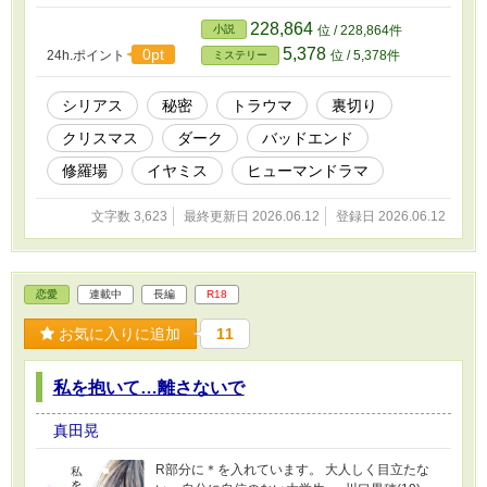
228,864
小説
位 / 228,864件
5,378
0pt
24h.ポイント
位 / 5,378件
ミステリー
シリアス
秘密
トラウマ
裏切り
クリスマス
ダーク
バッドエンド
修羅場
イヤミス
ヒューマンドラマ
文字数 3,623
最終更新日 2026.06.12
登録日 2026.06.12
恋愛
連載中
長編
R18
お気に入りに追加
11
私を抱いて…離さないで
真田晃
R部分に＊を入れています。 大人しく目立たな