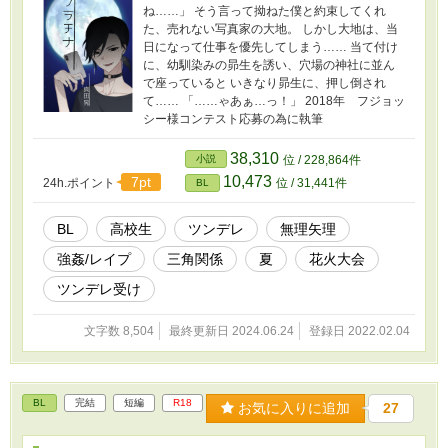
ね……」 そう言って拗ねた僕と約束してくれ
た、売れない写真家の大地。 しかし大地は、当
日になって仕事を優先してしまう…… 当て付け
に、幼馴染みの昴生を誘い、穴場の神社に並ん
で座っていると いきなり昴生に、押し倒され
て…… 「……ゃあぁ…っ！」 2018年 フジョッ
シー様コンテスト応募の為に執筆
38,310
小説
位 / 228,864件
10,473
7pt
24h.ポイント
位 / 31,441件
BL
BL
高校生
ツンデレ
無理矢理
強姦/レイプ
三角関係
夏
花火大会
ツンデレ受け
文字数 8,504
最終更新日 2024.06.24
登録日 2022.02.04
BL
完結
短編
R18
お気に入りに追加
27