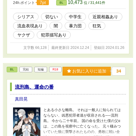
10,473
7pt
24h.ポイント
位 / 31,441件
BL
の秘めた想いとは…… ††† 『アゲハ舞い飛ぶさ
くら舞い散る』シリーズ第四作！ 注:本作品は実
際にあった事件をヒントにしている部分を含み
シリアス
切ない
中学生
近親相姦あり
ます。 ◇◇◇ この物語はフィクションです。 登
流血表現あり
闇
暴力団
狂気
場する人物・団体・名称等は架空であり、実在
の人物・団体・名称等とは一切関係ありませ
ヤクザ
犯罪描写あり
ん。 また法律・法令に反する行為を容認・推奨
するものではありません。
文字数 66,128
最終更新日 2024.12.24
登録日 2024.01.26
BL
完結
短編
R18
お気に入りに追加
34
流刑島、運命の番
真田晃
とある小さな離島。 それは一般人に知られては
ならない、凶悪犯罪者達が収容される──流刑
島。 今から二十年前。 国の命を受けた僕の父α
は、この島を視察中に亡くなった。 元々棲みつ
いていた狼に襲撃されたものの、勇敢に戦い全