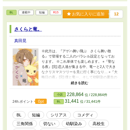
のは、予想だにしなかった人物だった。 彼らの
城で飼われる内に、今まで見えていなかった真
BL
連載中
短編
R15
実が見え…… 中学生×社会人(反社) 〈エピロー
お気に入りに追加
12
グ〉 完 目が覚めると、僕の傍には良く見知った
人物がいて── ＊ストーリーが進むにつれ、各編
さくらと竜。
の概要を追加予定。 ◇◇◇ シリーズ5作目。 注:
過去シリーズでのネタバレあり。過度な説明も
ありません。 詳しく知りたい場合は、過去シリ
真田晃
ーズを参照して下さると助かります。 暴力、性
暴力、強姦、無理矢理、一部グロテスク表現を
※此方は、『アゲハ舞い飛ぶ さくら舞い散
含みます。 ◇◇◇ この物語はフィクションで
る』で登場する二人のパラレル設定となってお
す。 登場する人物・団体・名称等は架空であ
ります。 ※これ単体でも楽しめます。 ⭐︎『聖な
り、実在の人物・団体・名称等とは一切関係あ
る夜』[完] 恋人達が集まる中、竜一と2人で大き
りません。 また法律・法令に反する行為を容
なクリスマスツリーを見に行く事になり… ⭐︎『大
認・推奨するものではありません。 ◇◇◇ 暴力
晦日の夜』[完] 僕と竜一、そして幼馴染の夏生の
団の事は詳しく知りません。 想像をかなり織り
3人で、初詣の列に並んでいると… ──『除夜の
交ぜて書いています。 実際にあった事件、凶悪
鐘』夏生ver.[完] ⭐︎『さくら色のバレンタイン』
犯罪、未解決事件等をヒントにした部分を含ん
[完] 偶然、見てしまった。竜一が、バレンタイン
228,864
小説
位 / 228,864件
でおります。 犯罪事件名及び内容には多少のフ
チョコを受け取っている所を…… ──『violence
31,441
0pt
24h.ポイント
位 / 31,441件
ェイクを混ぜています。実際のものとは異なり
BL
なValentine』夏生ver.[完] ⭐『6年越しの雛祭り』
ます。
[完] 夏生のお姉さんに誘われて、6年ぶりに雛祭
りのパーティーに参加する。幼い僕を引き連れ
BL
短編
シリアス
コメディ
て…… ──『越えられない一線』夏生ver.[完]
三角関係
切ない
幼馴染み
高校生
⭐『夜に咲く花 散る桜』[完] 雛祭りパーティー
以降、何となく感じていた竜一との距離。春休