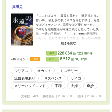
真田晃
「……おはよう」 鼓膜を震わす、吐息混じりの
甘い声。 寝起きの私にキスを落とす彼は、完璧
なほどイケメンで、完璧なほど優しかった。 こ
の幸せな結婚生活が永遠に続くと思っていた矢
先、一通の手紙が。 『ここは、■■■の居場所じ
ゃない』 黒鉛で薄汚れたそれは、私への──警告
か。 それとも…… ††† 本作は、流血シーンを含
んでおります。
228,864
小説
位 / 228,864件
8,512
0pt
24h.ポイント
位 / 8,512件
ホラー
シリアス
オカルト
ミステリー
流血表現あり
サスペンス
サイコ
メリーバッドエンド
不穏
夫婦
奇妙
文字数 5,421
最終更新日 2026.06.06
登録日 2026.06.06