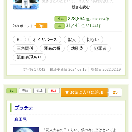
滅させたのだという。 そんな『英雄が残した
子』である僕は、島に残った開拓移民達の『希
望の光』であった。 ──しかし、十五才を迎えた
属性検査で、僕は平凡なβだった…… 監獄が建つ
228,864
小説
位 / 228,864件
頃には多くの島民が本土へと引き上げ、やがて
31,441
0pt
24h.ポイント
位 / 31,441件
BL
次々と囚人達が送還された。 そんなある日。 突
然、僕の前に『彼』が現れて…… ††† 素敵なイ
ラストは、YOHJI様に描いて頂きました。
BL
オメガバース
獣人
切ない
https://estar.jp/users/148577400 Xアカウントは
三角関係
運命の番
幼馴染
犯罪者
こちら https://x.com/yohji_fanart
流血表現あり
文字数 17,042
最終更新日 2024.08.19
登録日 2022.02.19
BL
完結
短編
R18
お気に入りに追加
25
プラチナ
真田晃
「花火大会の日くらい、僕の為に空けといてよ