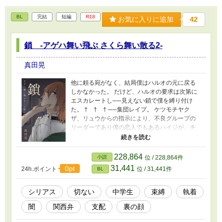
体・名称等は架空であり、実在の人物・団体・
名称等とは一切関係ありません。 また法律・法
BL
完結
短編
R18
令に反する行為を容認・推奨するものではあり
お気に入りに追加
42
ません。 ◇◇◇ 表紙絵は、「キミの世界メーカ
ー」で作成後、加工(文字入れ等)しました。 表
鎖 -アゲハ舞い飛ぶ さくら舞い散る2-
紙キャラクターは、エセ関西人の凌。 ※関西弁
に間違いが御座いましたら、遠慮なくご指摘し
て頂けますと有り難いです。
真田晃
他に頼る宛がなく、結局僕はハルオの元に戻る
しかなかった。 だけど、ハルオの要求は次第に
エスカレートし──見えない鎖で僕を縛り付け
た。 † † † ──集団レイプ。 ケツモチヤク
ザ、リュウからの指示により、不良グループの
リーダーであり僕の恋人でもあるハイジが、チ
ームに長期不在となった。その矢先、副リーダ
ー的存在の太一が、仲間と共に僕を襲う。 ハイ
ジが戻るまでの間、レンタルショップ店員であ
228,864
小説
位 / 228,864件
るハルオの助けにより、彼のアパートに身を寄
31,441
0pt
24h.ポイント
位 / 31,441件
BL
せていた。 しかし、集団レイプに遭い、首筋に
無数のキスマークを付けて帰ってきた僕を……
ハルオは、次第に束縛していく。 『何かあった
シリアス
切ない
中学生
束縛
執着
ら……あ、何も無くてもかまへん。電話して
闇
関西弁
支配
裏の顔
や』──そんな中、突然現れた謎の男、凌。 彼と
出会った事で、窮屈だった毎日に一筋の光が射