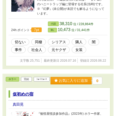
のハニートラップ編に登場する社長(当時)です。
※『幻夢』(未公開)が未読でも解るようになって
います。
38,310
小説
位 / 228,864件
10,473
7pt
24h.ポイント
位 / 31,441件
BL
切ない
同棲
シリアス
隣人
闇
事件
社会人
元ヤクザ
女装
文字数 25,751
最終更新日 2026.07.16
登録日 2026.06.22
ホラー
完結
ｼｮｰﾄｼｮｰﾄ
お気に入りに追加
0
仮初めの宿
真田晃
『愉怪屋怪談参加作品』(2023年) ホラー作家、