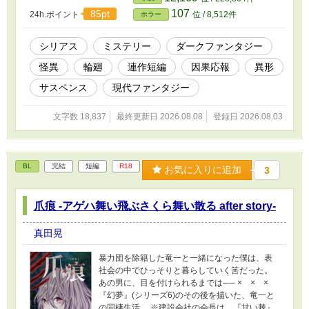
107
85pt
24h.ポイント
位 / 8,512件
ホラー
シリアス
ミステリー
ダークファンタジー
怪異
輪廻
連作短編
因果応報
異形
サスペンス
現代ファンタジー
文字数 18,837
最終更新日 2026.08.08
登録日 2026.08.03
BL
完結
短編
R18
お気に入りに追加
3
爪痕 -アゲハ舞い飛ぶさくら舞い散る after story-
真田晃
暴力団を除籍した竜一と一緒になった僕は、表
社会の中でひっそりと暮らしていく筈だった。
あの男に、目を付けられるまでは── × × ×
『幻夢』(シリーズ6)のその後を描いた、竜一と
の同棲生活。 ※建設会社の会長は、『甘い棘』