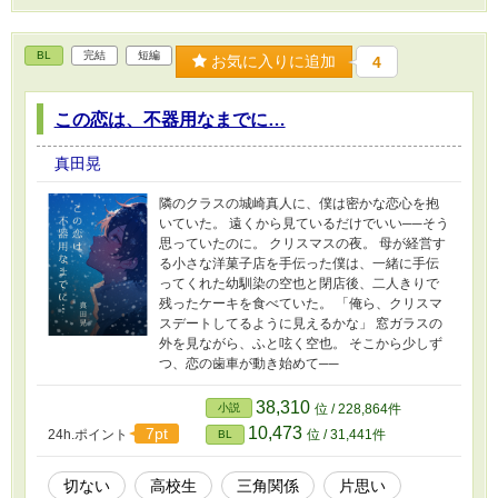
BL
完結
短編
お気に入りに追加
4
この恋は、不器用なまでに…
真田晃
隣のクラスの城崎真人に、僕は密かな恋心を抱
いていた。 遠くから見ているだけでいい──そう
思っていたのに。 クリスマスの夜。 母が経営す
る小さな洋菓子店を手伝った僕は、一緒に手伝
ってくれた幼馴染の空也と閉店後、二人きりで
残ったケーキを食べていた。 「俺ら、クリスマ
スデートしてるように見えるかな」 窓ガラスの
外を見ながら、ふと呟く空也。 そこから少しず
つ、恋の歯車が動き始めて──
38,310
小説
位 / 228,864件
10,473
7pt
24h.ポイント
位 / 31,441件
BL
切ない
高校生
三角関係
片思い