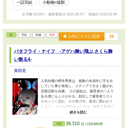
一話完結
小動物×猛獣
みに入って、久し振りに夜桜を見に行った先
で……
文字数 53,054
最終更新日 2025.08.07
登録日 2023.02.06
BL
完結
長編
R18
お気に入りに追加
22
バタフライ・ナイフ -アゲハ舞い飛ぶ さくら舞
い散る4-
真田晃
人気俳優の樫井秀孝は、複数の未成年に手を出
していた事が発覚し、メディアで大きく騒がれ
芸能活動を自粛。 その波紋は、被害者の一人で
ある僕にもふりかかる。顔出しで被害者リスト
がネットに流れ、その挙げ句、暴漢に襲われて
しまう。 そんな中出会ったのは、妖艶で色香の
強い男性──若葉。 若葉との何気ない生活は、僕
の求めていた家族そのもので。穏やかに過ごせ
る毎日を、幸せだと感じていた──筈だった。 初
38,310
小説
位 / 228,864件
めて知る過去。 そして、若葉の本性と、アゲハ