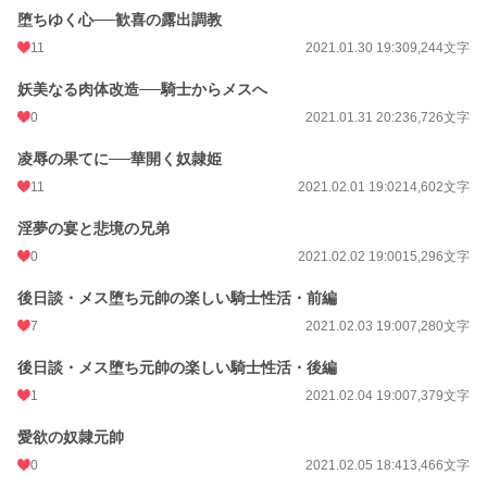
年間ポイント
44,094 pt (11,478 位)
堕ちゆく心──歓喜の露出調教
累計ポイント
618,892 pt (8,831 位)
11
2021.01.30 19:30
9,244文字
妖美なる肉体改造──騎士からメスへ
0
2021.01.31 20:23
6,726文字
凌辱の果てに──華開く奴隷姫
11
2021.02.01 19:02
14,602文字
淫夢の宴と悲境の兄弟
0
2021.02.02 19:00
15,296文字
後日談・メス堕ち元帥の楽しい騎士性活・前編
7
2021.02.03 19:00
7,280文字
後日談・メス堕ち元帥の楽しい騎士性活・後編
1
2021.02.04 19:00
7,379文字
愛欲の奴隷元帥
0
2021.02.05 18:41
3,466文字