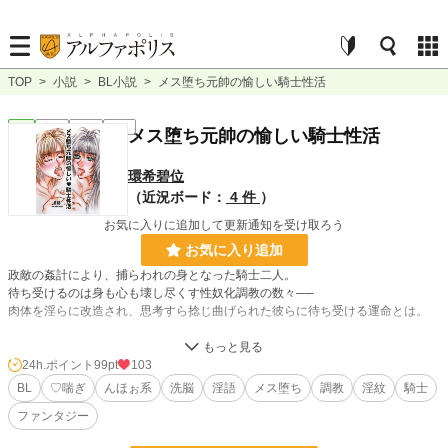
TOP
>
小説
>
BL小説
>
メス堕ち元帥の愉しい騎士性活
BL
完結
長編
R18
メス堕ち元帥の愉しい騎士性活
環希碧位
（近況ボード：
4 件
）
お気に入りに追加して更新通知を受け取ろう
お気に入り追加
政敵の姦計により、捕らわれの身となった騎士二人。
待ち受けるのは身も心も壊し尽くす性奴化調教の数々──
肉体を淫らに改造され、思考すら捻じ曲げられた彼らに待ち受ける運命とは。
非の打ちどころのない高貴な騎士二人を、おちんぽ大好きなマゾメスに堕とすド
スケベ小説です。
24h.ポイント
99pt
103
いわゆる「完堕ちエンド」なので救いはありません。メス堕ち淫乱化したスパダ
BL
♡喘ぎ
んほぉ系
洗脳
淫語
メス堕ち
調教
淫紋
騎士
リ騎士が最初から最後まで盛ってアンアン言ってるだけです。
ファンタジー
肉体改造を含む調教ものの満漢全席状態になっておりますので、とりあえず、頭
の悪いエロ話が読みたい方、男性向けに近いハードな内容のプレイが読みたい方