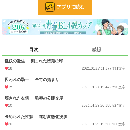
は是非。
アプリで読む
※全ての章にハードな成人向描写があります。御注意ください。※
小説
11,184 位 / 228,993 件
BL
2,524 位 / 31,482 件
目次
感想
お気に入り
642
性奴の誕生──刻まれた堕落の印
24h.ポイント
99 pt
18
2021.01.27 11:17
7,991文字
文字数
93,118
囚われの騎士──全ての始まり
更新日時
2021.02.06 19:00
15
2021.01.27 19:44
2,590文字
初回公開日時
2021.01.27 11:17
壊された友情──恥辱の公開交尾
初回完結日時
2021.02.06 20:18
10
2021.01.28 20:19
5,524文字
週間ポイント
701 pt (11,487 位)
歪められた性癖──進む変態化洗脳
月間ポイント
4,036 pt (9,904 位)
20
2021.01.29 19:26
6,960文字