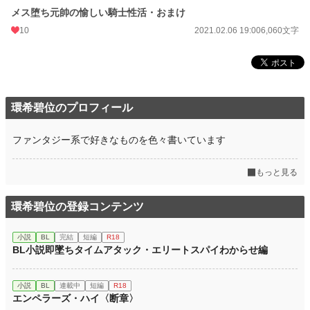
メス堕ち元帥の愉しい騎士性活・おまけ
10
2021.02.06 19:00
6,060文字
環希碧位のプロフィール
ファンタジー系で好きなものを色々書いています
もっと見る
環希碧位の登録コンテンツ
小説
BL
完結
短編
R18
BL小説即墜ちタイムアタック・エリートスパイわからせ編
小説
BL
連載中
短編
R18
エンペラーズ・ハイ〈断章〉