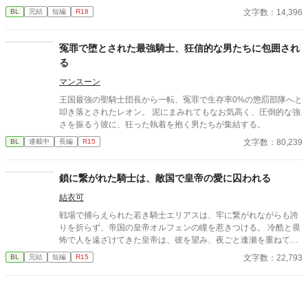
文字数：14,396
BL
完結
短編
R18
冤罪で堕とされた最強騎士、狂信的な男たちに包囲され
る
マンスーン
​王国最強の聖騎士団長から一転、冤罪で生存率0%の懲罰部隊へと
叩き落とされたレオン。 泥にまみれてもなお気高く、圧倒的な強
さを振るう彼に、狂った執着を抱く男たちが集結する。
文字数：80,239
BL
連載中
長編
R15
鎖に繋がれた騎士は、敵国で皇帝の愛に囚われる
結衣可
戦場で捕らえられた若き騎士エリアスは、牢に繋がれながらも誇
りを折らず、帝国の皇帝オルフェンの瞳を惹きつける。 冷酷と畏
怖で人を遠ざけてきた皇帝は、彼を望み、夜ごと逢瀬を重ねてい
く。 憎しみと抗いのはずが、いつしか芽生える心の揺らぎ。 誇り
文字数：22,793
BL
完結
短編
R15
高き騎士が囚われたのは、冷徹な皇帝の愛。 鎖に繋がれた誇り
と、独占欲に満ちた溺愛の行方は――。