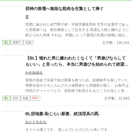
邪神の祭壇へ無垢な筋肉を生贄として捧ぐ
零
世間に秘された名門男子校・平坂学園体育科 空手の名選手であっ
た高尾雄一は、新任教師として赴任する 高潔な人格と鋼のように
鍛えられた肉体 それは、学園にとって最高の生贄の候補に他なら
なかった 至高の筋肉を持つ、精神を削られ意志をなくした青年を
文字数：236,341
BL
連載中
短編
太古の神に捧げるため、“水”、“風”、“土”の信奉者達が暗躍する 意
志をなくし筋肉の操り人形と化した“デク” 消える教師 山奥の男子
校で繰り広げられるダークファンタジー
【BL】惚れた男に嫌われたくなくて「男遊びならして
もいい」と言ったら、本当に男遊びを始められて絶望し
ている侯爵令息の話
かがみゆえ
多額の借金で没落寸前の実家を救うため、結婚相手を探していた
男爵令息のラキにカムグロス侯爵家から求婚状が届く。 お相手は
同性のディートリヒで、初対面で歓迎されるどころか冷たく突き
放されてしまう。 『必要最低限関わるな』 『愛人を作るな』
文字数：31,965
BL
完結
短編
R15
『男遊びならしてもいい』 ディートリヒから実家の借金を完済す
る条件を言われたラキは、学園で令息たちとの交流を満喫中。 褒
め上手なラキの周りには可愛い令息が集まり、推し活状態に。 一
BL団地妻-恥じらい新妻、絶頂淫具の罠-
方、ディートリヒだけが嫉妬で胃を痛める日々。 ラキへの恋心を
おととななな
隠し続けた不器用侯爵令息に、幸せな未来は訪れるのか？ .
タイトル通りです。 楽しんでいただけたら幸いです。