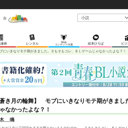
Web
稿漫画
レンタル
絵本ひろば
ビジ
コンテンツ大賞
ブにいきなりモテ期がきました。そもそもコレ、ＢＬゲームじゃなかったよな？！
蒼き月の輪舞】 モブにいきなりモテ期がきまし
ゃなかったよな？！
木 鳴