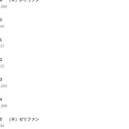
９ （※）レイヴァン
1,000
０
966
１
937
２
922
３
1,003
４
1,009
５ （※）ゼリファン
994