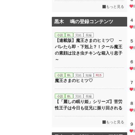
もっと見る
４
黒木 鳴の登録コンテンツ
小説
BL
完結
長編
【連載版】魔王さまのヒミツ♡ ～
５
バレたら即・下剋上？！クール魔王
の素顔は泣き虫チキンな箱入り息子
～
６
小説
BL
完結
短編
R15
魔王さまのヒミツ♡
７
小説
BL
完結
長編
【「麗しの眠り姫」シリーズ】苦労
８
性王子は今日も従兄に振り回される
もっと見る
９