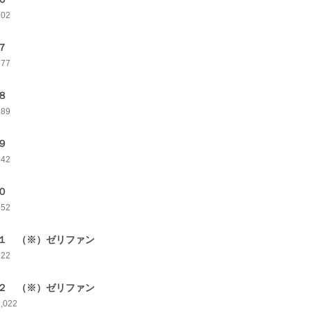
902
７
877
８
889
９
942
０
952
１ （※）ゼリファン
922
２ （※）ゼリファン
1,022