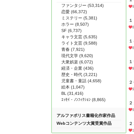
ファンタジー (53,314)
恋愛 (66,372)
ミステリー (5,381)
１
ホラー (8,507)
SF (6,737)
キャラ文芸 (5,635)
１
ライト文芸 (9,588)
青春 (7,921)
現代文学 (9,620)
１
大衆娯楽 (6,072)
経済・企業 (436)
歴史・時代 (3,221)
児童書・童話 (4,658)
２
絵本 (1,047)
BL (31,416)
ｴｯｾｲ・ﾉﾝﾌｨｸｼｮﾝ (8,865)
２
アルファポリス書籍化作家作品
Webコンテンツ大賞受賞作品
２