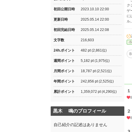
「
ク
初回公開日時
2023.10.10 22:00
ゲ
に
更新日時
2025.05.14 22:00
ル
初回完結日時
2025.05.14 22:08
文字数
216,603
小
24h.ポイント
482 pt (2,861位)
B
週間ポイント
5,182 pt (1,975位)
月間ポイント
18,787 pt (2,521位)
年間ポイント
242,856 pt (2,525位)
１
累計ポイント
1,359,072 pt (4,290位)
黒木 鳴のプロフィール
２
自己紹介の記述はありません
３