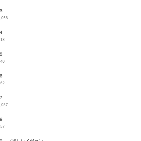
３
1,056
４
918
５
940
６
962
７
1,037
８
957