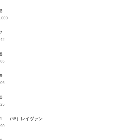
６
1,000
７
942
８
986
９
906
０
925
１ （※）レイヴァン
990