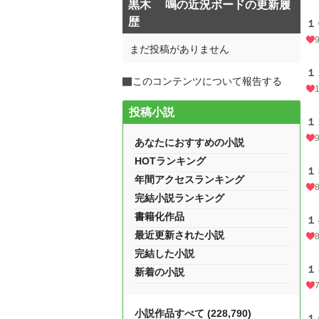
黒木 鳴の近況ボードの更新履
歴
１
まだ投稿がありません
１
このコンテンツについて報告する
投稿小説
１
あなたにおすすめの小説
HOTランキング
１
年間アクセスランキング
完結小説ランキング
書籍化作品
１
最近更新された小説
完結した小説
１
新着の小説
小説作品すべて (228,790)
１