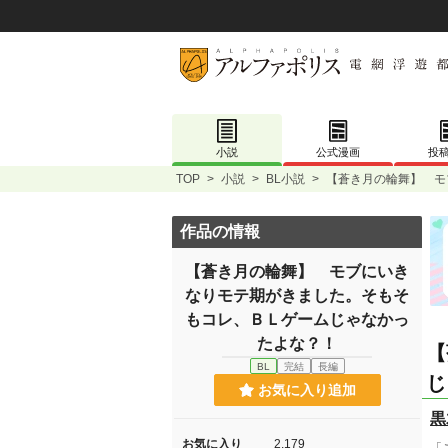
小説
公式漫画
投
TOP
>
小説
>
BL小説
>
【蒼き月の輪舞】 モ
作品の情報
【蒼き月の輪舞】 モブにいき
なりモテ期がきました。そもそ
もコレ、ＢＬゲームじゃなかっ
たよな？！
【
BL
完結
長編
じ
お気に入り追加
黒
お気に入り
2,179