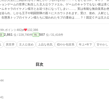
これが人生に三回訪れるモテ期とかいうものなのか……？そもそもコレ、ＢＬゲー
ションゲームの世界に転生した主人公ラファエル。ゲームのキャラでもない彼は清
ームキャラのイケメン様方とお近づきになってしまい……。実は有能な無自覚系お
は迫られ、しかも王子や戦闘部隊の面々にスカウトされます。受け、攻め、人材と
。生態系トップのイケメン様たちに狙われたモブの運命は……？！固定ＣＰは主人公
24h.ポイント
482pt
132,386
2,861
507
位 / 228,790件
位 / 31,416件
説
BL
L
異世界
主人公攻め
上品な色気
穏やか包容系
年上×年下
甘やかし
目次
844
841