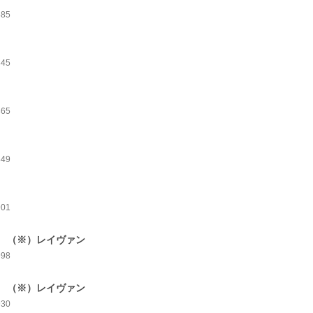
885
845
865
849
901
 （※）レイヴァン
998
 （※）レイヴァン
930