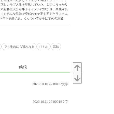
ムじゃなかったよな？！そして俺はモブっ！！」ア
く正しいモブ人生を謳歌していた。なのにうっかり
色気包容主人公が年下イケメンに懐かれ、最強隊長
しても色んな意味で突然のモテ期を迎えたラファエ
×年下侯爵子息。くっついてからは甘めの溺愛。
でも攻めにも狙われる
バトル
完結
感想
2023.10.10 22:00
437文字
2023.10.11 22:00
919文字