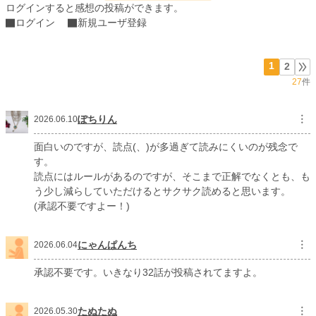
ログインすると感想の投稿ができます。
ログイン
新規ユーザ登録
年間ポイント
176,028 pt (3,567 位)
累計ポイント
176,665 pt (21,616 位)
1
2
27
件
ぽちりん
︙
2026.06.10
面白いのですが、読点(、)が多過ぎて読みにくいのが残念で
す。
読点にはルールがあるのですが、そこまで正解でなくとも、も
う少し減らしていただけるとサクサク読めると思います。
(承認不要ですよー！)
にゃんぱんち
︙
2026.06.04
承認不要です。いきなり32話が投稿されてますよ。
たぬたぬ
︙
2026.05.30