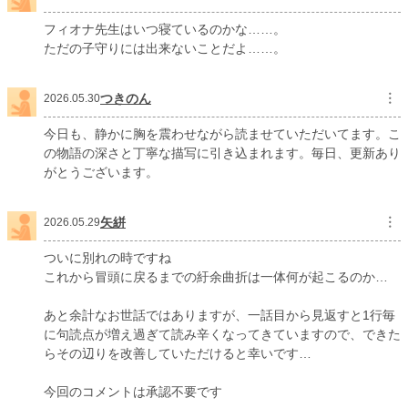
フィオナ先生はいつ寝ているのかな……。
ただの子守りには出来ないことだよ……。
つきのん
︙
2026.05.30
今日も、静かに胸を震わせながら読ませていただいてます。こ
の物語の深さと丁寧な描写に引き込まれます。毎日、更新あり
がとうございます。
矢絣
︙
2026.05.29
ついに別れの時ですね
これから冒頭に戻るまでの紆余曲折は一体何が起こるのか…
あと余計なお世話ではありますが、一話目から見返すと1行毎
に句読点が増え過ぎて読み辛くなってきていますので、できた
らその辺りを改善していただけると幸いです…
今回のコメントは承認不要です