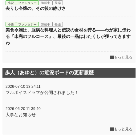
小説
ファンタジー
連載中
長編
去りし令嬢の、その後の静けさ
小説
ファンタジー
連載中
長編
美食令嬢は、臆病な料理人と伝説の食材を狩る——わが家に伝わ
る『未完のフルコース』、最後の一品はわたくしが獲ってきます
わ
もっと見る
歩人（あゆと）の近況ボードの更新履歴
2026-07-10 13:24:11
フルボイスドラマが公開されました！
2026-06-20 11:39:40
大事なお知らせ
もっと見る