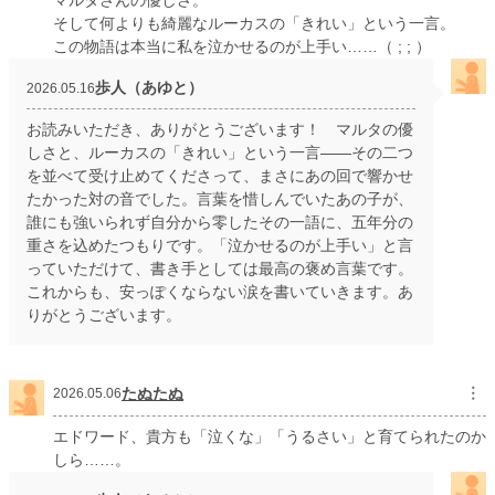
マルタさんの優しさ。
そして何よりも綺麗なルーカスの「きれい」という一言。
この物語は本当に私を泣かせるのが上手い……（ ; ; ）
歩人（あゆと）
2026.05.16
お読みいただき、ありがとうございます！ マルタの優
しさと、ルーカスの「きれい」という一言——その二つ
を並べて受け止めてくださって、まさにあの回で響かせ
たかった対の音でした。言葉を惜しんでいたあの子が、
誰にも強いられず自分から零したその一語に、五年分の
重さを込めたつもりです。「泣かせるのが上手い」と言
っていただけて、書き手としては最高の褒め言葉です。
これからも、安っぽくならない涙を書いていきます。あ
りがとうございます。
たぬたぬ
︙
2026.05.06
エドワード、貴方も「泣くな」「うるさい」と育てられたのか
しら……。