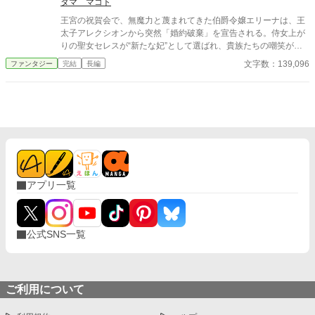
ことを知る——。 追放されたはずの少女が、世界を動かす存在へ
タマ マコト
覚醒する始まりの物語。
王宮の祝賀会で、無魔力と蔑まれてきた伯爵令嬢エリーナは、王
太子アレクシオンから突然「婚約破棄」を宣告される。侍女上が
りの聖女セレスが“新たな妃”として選ばれ、貴族たちの嘲笑がエ
リーナを包む。絶望に胸が沈んだ瞬間、彼女の奥底で眠ってい
文字数：139,096
ファンタジー
完結
長編
た“竜との契約”が目を覚まし、空から白銀竜アークヴァンが降
臨。彼はエリーナの涙に激怒し、王宮を半壊させるほどの力で彼
女を守る。王国は震え、エリーナは自分が竜の真の主であるとい
う運命に巻き込まれていく。
アプリ一覧
公式SNS一覧
ご利用について