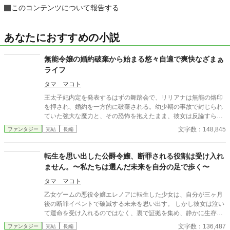
このコンテンツについて報告する
あなたにおすすめの小説
無能令嬢の婚約破棄から始まる悠々自適で爽快なざまぁ
ライフ
タマ マコト
王太子妃内定を発表するはずの舞踏会で、リリアナは無能の烙印
を押され、婚約を一方的に破棄される。幼少期の事故で封じられ
ていた強大な魔力と、その恐怖を抱えたまま、彼女は反論すらで
きず王都から追放される。だがその裏では、宰相派による政治的
文字数：148,845
ファンタジー
完結
長編
策略と、彼女の力を利用し隠してきた王家と貴族の思惑が渦巻い
ていた。すべてを失った夜、リリアナは初めて「役目ではなく自
分の意思で生きる」選択を迫られ、死地と呼ばれる北辺境へと旅
転生を思い出した公爵令嬢、断罪される役割は受け入れ
立つ。
ません。〜私たちは選んだ未来を自分の足で歩く〜
タマ マコト
乙女ゲームの悪役令嬢エレノアに転生した少女は、自分が三ヶ月
後の断罪イベントで破滅する未来を思い出す。 しかし彼女は泣い
て運命を受け入れるのではなく、裏で証拠を集め、静かに生存ル
ートを探り始める。 一方、完璧な王太子ルークヴィスは、平民少
文字数：136,487
ファンタジー
完結
長編