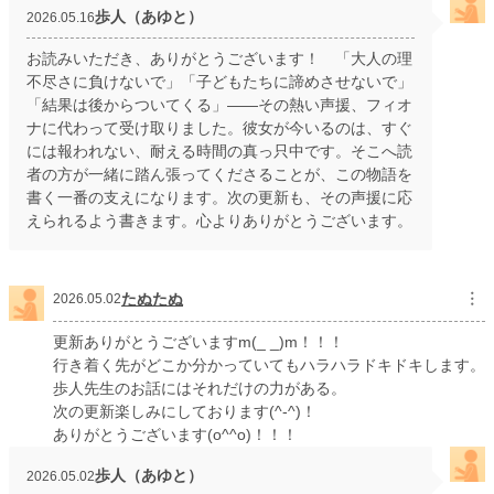
歩人（あゆと）
2026.05.16
お読みいただき、ありがとうございます！ 「大人の理
不尽さに負けないで」「子どもたちに諦めさせないで」
「結果は後からついてくる」——その熱い声援、フィオ
ナに代わって受け取りました。彼女が今いるのは、すぐ
には報われない、耐える時間の真っ只中です。そこへ読
者の方が一緒に踏ん張ってくださることが、この物語を
書く一番の支えになります。次の更新も、その声援に応
えられるよう書きます。心よりありがとうございます。
たぬたぬ
︙
2026.05.02
更新ありがとうございますm(_ _)m！！！
行き着く先がどこか分かっていてもハラハラドキドキします。
歩人先生のお話にはそれだけの力がある。
次の更新楽しみにしております(^-^)！
ありがとうございます(o^^o)！！！
歩人（あゆと）
2026.05.02