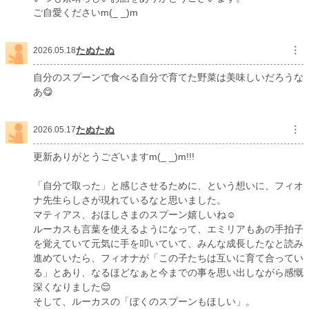
ご自愛くださいm(_ _)m
たぬたぬ
︙
2026.05.18
自分のスプーンで食べる自分で育てた野菜は美味しいだろうな
あ😋
たぬたぬ
︙
2026.05.17
更新ありがとうございますm(_ _)m!!!
「自分で取った」と感じさせるために、という想いに、フィオ
ナ先生らしさが現れているなと思いました。
マティアス、おほしさまのスプーン嬉しいね☺️
ルーカスも言葉を使えるようになって、エミリアもあの手拍子
を覚えていて元気に手を叩いていて、みんな成長したなと読み
進めていたら、フィオナが「この子たちは互いに育て合ってい
る」とあり、なるほどなぁと今までの事を思い出しながら感慨
深くなりました😌
そして、ルーカスの「ぼくのスプーンもほしい」。