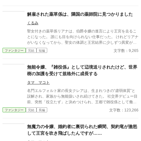
女ミリアに心を救われ、少しずつ婚約者エレノアから距離を置き
始めていた。 そんな中、第二王子アルベルトだけがエレノアの異
変に気づく。 だが彼は助けるどころか、彼女を試すように笑って
解雇された薬草係は、隣国の薬師院に見つかりました
見下ろしていた。 やがて学園内では、エレノアによる嫌がらせ事
くるみ
件が次々発生する。 だが彼女は知ってしまう。 誰かが、自分
を“悪役令嬢”にしようとしていることを。
聖女付きの薬草係リアナは、伯爵令嬢の進言により王宮を去るこ
とになった。 誰にも目を向けられない仕事だった。 けれどリアナ
がいなくなってから、聖女の体調と王宮結界に少しずつ異変が起
こり始める。 そんな中、王都の薬草店に戻ったリアナのもとへ、
文字数：9,265
ファンタジー
完結
短編
隣国ルフェル薬師院の調査官が訪ねてきて――。
無能令嬢、『雑役係』として辺境送りされたけど、世界
樹の加護を受けて規格外に成長する
タマ マコト
名門エルフォルト家の長女クレアは、生まれつきの“虚弱体質”と
誤解され、家族から無能扱いされ続けてきた。 社交界デビュー目
前、突然「役立たず」と決めつけられ、王都で雑役係として働く
名目で辺境へ追放される。 孤独と諦めを抱えたまま向かった辺境
文字数：123,266
ファンタジー
完結
長編
の村フィルナで、クレアは自分の体調がなぜか安定し、壊れた道
具や荒れた土地が彼女の手に触れるだけで少しずつ息を吹き返
す“奇妙な変化”に気づく。 そしてある夜、瘴気に満ちた森の奥か
無魔力の令嬢、婚約者に裏切られた瞬間、契約竜が激怒
ら呼び寄せられるように、一人で足を踏み入れた彼女は、朽ち
して王宮を吹き飛ばしたんですが……
た“世界樹の分枝”と出会い、自分が世界樹の血を引く“末裔”である