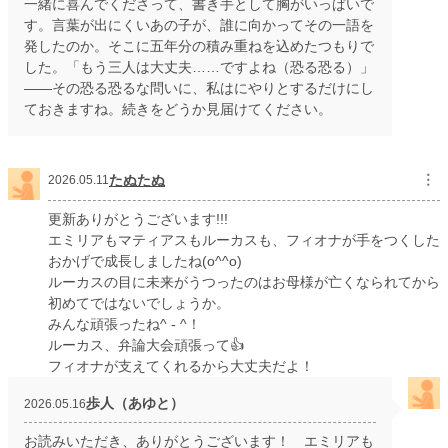
一緒に喜んでくださって、書き手として胸がいっぱいで
す。言葉が出にくいあの子が、誰に向かってその一語を
発したのか。そこに五年分の積み重ねを込めたつもりで
した。「もう三人は大丈夫……ですよね（恐る恐る）」
——その恐る恐るな問いに、私はにやりとするだけにし
ておきますね。続きをどうか見届けてください。
たぬたぬ
︙
2026.05.11
更新ありがとうございます!!!
エミリアもマティアスもルーカスも、フィオナが手をつくした
おかげで成長しましたね(o^^o)
ルーカスの目に未来がうつったのはお母様が亡くなられてから
初めてではないでしょうか。
みんな頑張ったね^ - ^！
ルーカス、弁論大会頑張って👍
フィオナが支えてくれるから大丈夫だよ！
歩人（あゆと）
2026.05.16
お読みいただき、ありがとうございます！ エミリアも