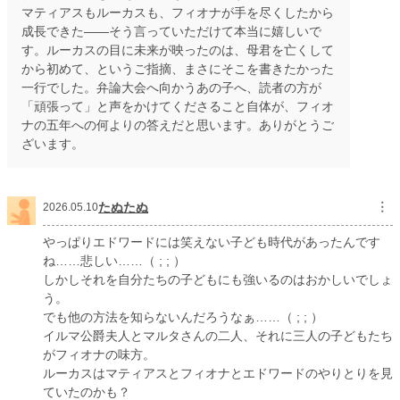
マティアスもルーカスも、フィオナが手を尽くしたから
成長できた——そう言っていただけて本当に嬉しいで
す。ルーカスの目に未来が映ったのは、母君を亡くして
から初めて、というご指摘、まさにそこを書きたかった
一行でした。弁論大会へ向かうあの子へ、読者の方が
「頑張って」と声をかけてくださること自体が、フィオ
ナの五年への何よりの答えだと思います。ありがとうご
ざいます。
たぬたぬ
︙
2026.05.10
やっぱりエドワードには笑えない子ども時代があったんです
ね……悲しい……（ ; ; ）
しかしそれを自分たちの子どもにも強いるのはおかしいでしょ
う。
でも他の方法を知らないんだろうなぁ……（ ; ; ）
イルマ公爵夫人とマルタさんの二人、それに三人の子どもたち
がフィオナの味方。
ルーカスはマティアスとフィオナとエドワードのやりとりを見
ていたのかも？