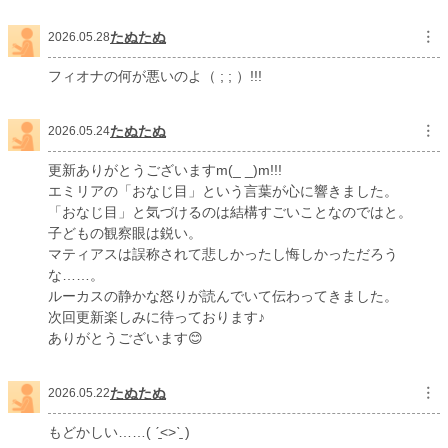
たぬたぬ
︙
2026.05.28
フィオナの何が悪いのよ（ ; ; ）!!!
たぬたぬ
︙
2026.05.24
更新ありがとうございますm(_ _)m!!!
エミリアの「おなじ目」という言葉が心に響きました。
「おなじ目」と気づけるのは結構すごいことなのではと。
子どもの観察眼は鋭い。
マティアスは誤称されて悲しかったし悔しかっただろう
な……。
ルーカスの静かな怒りが読んでいて伝わってきました。
次回更新楽しみに待っております♪
ありがとうございます😊
たぬたぬ
︙
2026.05.22
もどかしい……( ˊ̱˂˃ˋ̱ )