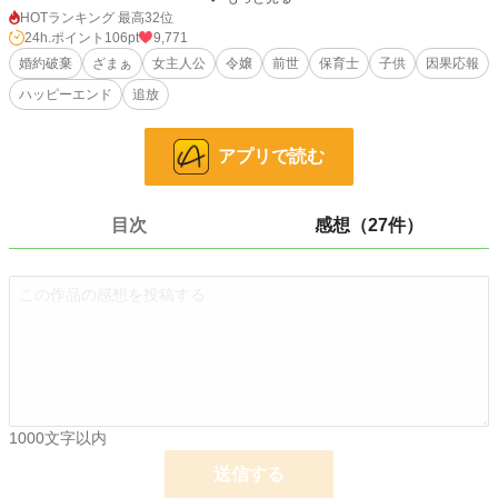
録をつけ続けた。吃音の長男には歌を。夜泣きの長女には百八十夜寄り添った。
HOTランキング 最高32位
偏食の末っ子には星型の人参を。
24h.ポイント
106pt
9,771
婚約破棄
ざまぁ
女主人公
令嬢
前世
保育士
子供
因果応報
五年分の成長記録を残して去ったフィオナの元に、三人の子供が歩いてきた。
ハッピーエンド
追放
「僕たちはフィオナ先生を選びます」
子守ではありません——育てていたのです。
アプリで読む
小説
10,156 位 / 228,618 件
目次
感想（27件）
ファンタジー
1,930 位 / 53,262 件
お気に入り
361
24h.ポイント
106 pt
文字数
271,624
更新日時
2026.06.20 12:51
初回公開日時
2026.04.19 20:00
1000文字以内
週間ポイント
942 pt (9,357 位)
送信する
月間ポイント
6,555 pt (6,612 位)