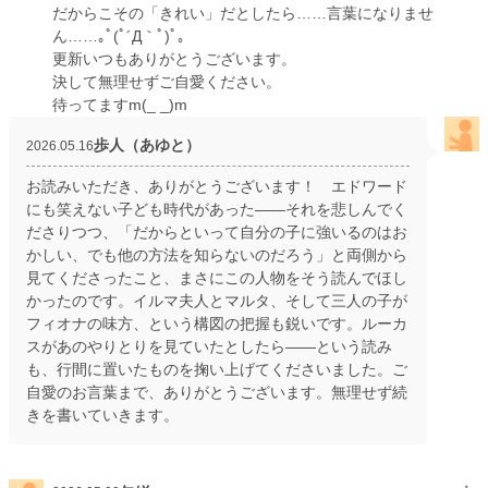
だからこその「きれい」だとしたら……言葉になりませ
ん……｡ﾟ(ﾟ´Д｀ﾟ)ﾟ｡
更新いつもありがとうございます。
決して無理せずご自愛ください。
待ってますm(_ _)m
歩人（あゆと）
2026.05.16
お読みいただき、ありがとうございます！ エドワード
にも笑えない子ども時代があった——それを悲しんでく
ださりつつ、「だからといって自分の子に強いるのはお
かしい、でも他の方法を知らないのだろう」と両側から
見てくださったこと、まさにこの人物をそう読んでほし
かったのです。イルマ夫人とマルタ、そして三人の子が
フィオナの味方、という構図の把握も鋭いです。ルーカ
スがあのやりとりを見ていたとしたら——という読み
も、行間に置いたものを掬い上げてくださいました。ご
自愛のお言葉まで、ありがとうございます。無理せず続
きを書いていきます。