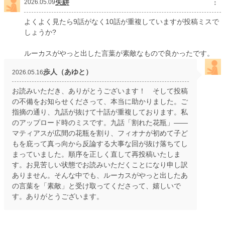
矢絣
︙
2026.05.09
よくよく見たら9話がなく10話が重複していますが投稿ミスで
しょうか?
ルーカスがやっと出した言葉が素敵なもので良かったです。
歩人（あゆと）
2026.05.16
お読みいただき、ありがとうございます！ そして投稿
の不備をお知らせくださって、本当に助かりました。ご
指摘の通り、九話が抜けて十話が重複しております。私
のアップロード時のミスです。九話「割れた花瓶」——
マティアスが広間の花瓶を割り、フィオナが初めて子ど
もを庇って真っ向から反論する大事な回が抜け落ちてし
まっていました。順序を正しく直して再投稿いたしま
す。お見苦しい状態でお読みいただくことになり申し訳
ありません。そんな中でも、ルーカスがやっと出したあ
の言葉を「素敵」と受け取ってくださって、嬉しいで
す。ありがとうございます。