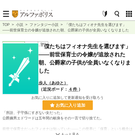
TOP
>
小説
>
ファンタジー小説
>
「僕たちはフィオナ先生を選びます」
——前世保育士の令嬢が追放された朝、公爵家の子供が全員いなくなりました
ファンタジー
連載中
長編
「僕たちはフィオナ先生を選びます」
——前世保育士の令嬢が追放された
朝、公爵家の子供が全員いなくなりま
した
歩人（あゆと）
（近況ボード：
4 件
）
お気に入りに追加して更新通知を受け取ろう
お気に入り追加
「所詮、子守係にすぎない女だった」
公爵嫡男エドワードは五年間の献身をその一言で切り捨てた。
前世で保育士だったフィオナは知っていた——この世界に「保育」という概念は
ない。子供は小さな大人として扱われ、養育係は下女と同列。それでも彼女は記