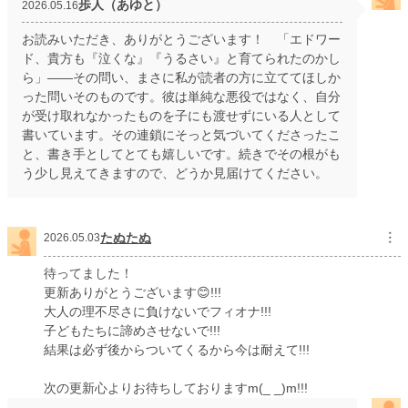
歩人（あゆと）
2026.05.16
お読みいただき、ありがとうございます！ 「エドワー
ド、貴方も『泣くな』『うるさい』と育てられたのかし
ら」——その問い、まさに私が読者の方に立ててほしか
った問いそのものです。彼は単純な悪役ではなく、自分
が受け取れなかったものを子にも渡せずにいる人として
書いています。その連鎖にそっと気づいてくださったこ
と、書き手としてとても嬉しいです。続きでその根がも
う少し見えてきますので、どうか見届けてください。
たぬたぬ
︙
2026.05.03
待ってました！
更新ありがとうございます😊!!!
大人の理不尽さに負けないでフィオナ!!!
子どもたちに諦めさせないで!!!
結果は必ず後からついてくるから今は耐えて!!!
次の更新心よりお待ちしておりますm(_ _)m!!!