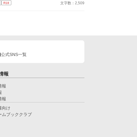
。ただ、疼くような下腹部の熱だけが残っていた。
文字数：2,509
R18
なっていますよ」 「へ？」 そしてワンナイトをし
談しようと向かった相手こそが、自分を侵食してい
男がまさかの国の英雄で、まさかまさか求愛し公開
張本人だとも知らずに、パックは父の部屋の扉を開
ロポーズまでして来て―― オメガバースの世界で
く。 このお話はムーンライトでも投稿してます〜
命に導かれる、強引な俺様α×頑張り屋な元悪役令
の元βのΩのラブストーリー。
公式SNS一覧
情報
情報
報
情報
様向け
ームブッククラブ