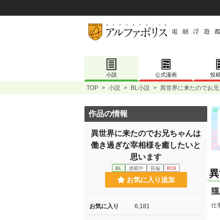
小説
公式漫画
投
TOP
>
小説
>
BL小説
>
異世界に来たのでお兄
作品の情報
異世界に来たのでお兄ちゃんは
働き過ぎな宰相様を癒したいと
思います
BL
連載中
長編
R18
異
お気に入り追加
猫
仕
お気に入り
6,181