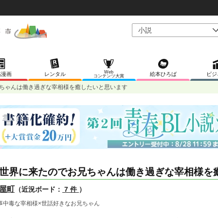
Web
稿漫画
レンタル
絵本ひろば
ビジ
コンテンツ大賞
ちゃんは働き過ぎな宰相様を癒したいと思います
世界に来たのでお兄ちゃんは働き過ぎな宰相様を
屋町
（近況ボード：
7 件
）
事中毒な宰相様×世話好きなお兄ちゃん