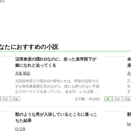
84
なたにおすすめの小説
辺境食堂の隠れΩなのに、拾った皇帝陛下が
嫁になれと迫ってくる
月夜 闇花
月
元宮廷料理人で隠れΩの青年レオは、帝国の辺境で小
乙
さな食堂兼農園を営みながら、誰にも縛られない平穏
生
なスローライフを送っていた。 ある日、レオは裏庭
す
の不思議な洞窟で、血まみれになって倒れていた大柄
ど
文字数：45,845
完結
短編
BL
完結
短編
な青年アレクを拾う。 彼の正体は、お忍びで辺境を
の
訪れていた帝国最強のα皇帝だった。 身分を隠してレ
王
オの家に居候することになったアレクは、レオの作る
が
獣のような男が入浴しているところに落っこ
絶品の手料理と、彼から漂う穏やかな香りに冷え切っ
は
ちた結果
た心を溶かされていく。 一緒に土を耕し、美味しい
破棄は
ko
ご飯を分け合ううちに、相反するはずの二人のフェロ
ル
ひづき