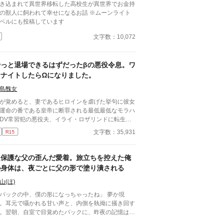
き込まれて異世界移転した高校生が異世界でお金持
配欲と執着に火をつけてしまう。 ヤンデレ王太子
の獣人に飼われて幸せになるお話 ※ムーンライト
ルフレッドの圧倒的な拘束。 実直な騎士ガレッド
ベルにも投稿しています
盲目的な献身。 天才魔術師ノアの狂気的な探究。
シルが死の淵へ沈み込もうとしたとき、三人は神の
文字数：10,072
に逆らう禁忌の魔術を実行する。 それは、自らの
と魔力をルシルの身体へ直接繋ぎ止める『命の共有
』だった――。 「君はもう、どこへも行けな
やっと退場できるはずだったβの悪役令息。ワ
。永遠に、私たちと共にあるんだ」 死んで逃げる
ンナイトしたらΩになりました。
とすら許されない豪奢な鳥籠の中、悪役令息は息が
まるほど甘い絶望と幸福に溺れていく。 ヤンデレ
島醜女
着BLファンタジー、ここに開幕。
が覚めると、妻であるヒロインを虐げた挙句に彼女
運命の番である皇帝に断罪される最低最低なモラハ
DV常習犯の悪役夫、イライ・ロザリンドに転生し
。 そんな最期は絶対に避けたいイライはヒーロー
文字数：35,931
R15
ヒロインの仲を結ばせつつ、ヒロインと円満に別れ
為に策を練った。 彼の努力は実り、主人公たちは
ばれ、イライはお役御免となった。 「これでやっ
過保護な父の歪んだ愛着。旅立ちを控えた俺
安心して退場できる」 これまでの自分の努力を労
の身体は、夜ごとに父の形で塗り潰される
ように酒場で飲んでいたイライは、いい薫りを漂わ
る男と意気投合し、彼と一夜を共にしてしまう。
山(ほ)
が覚めると罪悪感に襲われ、すぐさま宿を去ってい
パックの中、僕の形になっちゃったね」 夢か現
。 「これじゃあ原作のイライと変わらないじゃ
。耳元で囁かれる甘い声と、内側を執拗に掻き回す
！」 その後体調不良を訴え、医師に診てもらうと
。翌朝、自室で目覚めたパックに、昨夜の記憶はな
んでもない事を言われたのだった。 「あなた……Ω