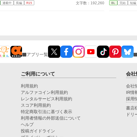
るし、超強い兄様はブラコンに育ち弟絶対守るマン
い
文字数：192,260
連載中
長編
R15
BL
完結
短編
が違う二人が、 それでも選び合い、家族になるまで
に
に……。 せっかくファンタジーの世界に転生したん
相
の物語。 溺愛×成長×異世界BL。 読後に残るのは、
た
だから魔法も使えたり？と思ったら、我が家に代々伝
る
「ここに居場所があっていい」と思える、あたたかな
プ
わる上位氷魔法が俺にだけ使えない？ しかも俺に使
幸福。
運
える魔法は氷魔法じゃなく『神聖魔法』？というか
息
『神聖魔法』を操れるのは神に選ばれた愛し子だ
け……？ どうせ余命幾ばくもない出来損ないなら仕
方ない、お荷物の僕はさっさと今世からも退場しよ
う……と思ってたのに？ 偶然騎士たちを神聖魔法で
救って、何故か天使と呼ばれて崇められたり。終いに
アプリ一覧
は帝国最強の狂血皇子に溺愛されて囲われちゃった
り……いやいやちょっと待て。魔王様、主神様、まさ
かアンタらも？ ……ってあれ、なんかめちゃくちゃ
囲われてない？？ ――― 病弱ならどうせすぐ死ぬか
ご利用について
会社
ー。ならちょっとばかし遊んでもいいよね？と自由に
やってたら無駄に最強な奴らに溺愛されちゃってた受
利用規約
会社
けの話。 ※別名義で連載していた作品になります。
アルファコイン利用規約
IR情
(名義を統合しこちらに移動することになりました)
レンタルサービス利用規約
採用
スコア利用規約
書店
特定商取引法に基づく表示
ドリ
利用者情報の外部送信について
ヘルプ
投稿ガイドライン