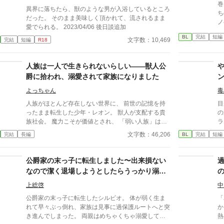
巻
モンは心地よく調和していくが、やがて帝都からの追
支
異界に落ちたら、獣のような男が入浴しているところ
ち
手が迫り……。 手料理が繋ぐ心と体。身分差を越え
ア
だった。 そのまま美味しく頂かれて、流されるまま
ノ
た、最強α皇帝と隠れΩ料理人の美味しくて甘い辺境
の
愛でられる。 2023/04/06 後日談追加
スローライフが幕を開ける！ ※本作にはボーイズラ
ル
BL
完結
短編
文字数：10,469
完結
短編
R18
ブ要素およびオメガバース設定（α、β、Ωの概念やフ
理
ェロモンに関する描写）が含まれています。苦手な方
命
は閲覧にご注意ください。
契約
人族は一人で生きられないらしい――獣人公
い
爵に拾われ、溺愛されて家族になりました
こ
詰
よっちゃん
毒
執
人族がほとんど存在しない世界に、 前世の記憶を持
目
ったまま転生した少年・レオン。 獣人が支配する貴
の
族社会。 魔力こそが価値とされ、 「弱い人族」は守
ラ
られるべき存在として扱われる世界で、 レオンは常
た
文字数：46,206
完結
長編
BL
完結
短編
識の違いに戸惑いながらも必死に生きようとする。
と
そんな彼を拾ったのは、 辺境を治める獣人公爵アル
る
ト。 寡黙で冷静、しかし一度守ると決めたものは決
結
公爵家の末っ子に転生しました〜出来損ない
して手放さない男だった。 溺愛され、守られ、育て
と
なので潔く退場しようとしたらうっかり溺愛
られる日々。 だが、レオンはただ守られるだけの存
う
されてしまった件について〜
在で終わることを選ばない。 学院での出会い。 貴族
せ
上総啓
中
社会に潜む差別と陰謀。 そして「番」という、深く
目
公爵家の末っ子に転生したシルビオ。 体が弱く生ま
「
重い絆。 レオンは学び、考え、 自分にしかできない
く
れて早々ぶっ倒れ、家族は見事に過保護ルートへと突
か
魔法理論を武器に、 少しずつ“並び立つ覚悟”を身につ
ん
き進んでしまった。 両親はめちゃくちゃ溺愛してく
熱
けていく。 獣人と人族。 価値観も、立場も、すべて
と