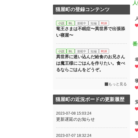
人
猫屋町の登録コンテンツ
小説
BL
連載中
短編
R18
竜王さまは不眠症〜異世界で出張添
い寝屋〜
番
小説
BL
連載中
短編
R18
異世界に迷い込んだ給食のお兄さん
は魔王様にごはんを作りたい。食べ
るならごはんをどうぞ。
もっと見る
猫屋町の近況ボードの更新履歴
2023-07-08 15:03:24
更新遅延のお知らせ
2023-07-07 18:32:24