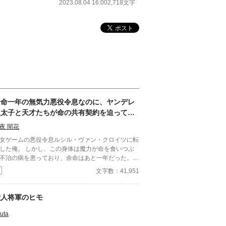
2023.08.04 16:00
2,718文字
余命一年の無気力悪役令息なのに、ヤンデレ
皇太子と天才たちが命の共有契約を迫ってく
る
夜 闇花
女ゲームの悪役令息ルシル・ヴァン・クロイツに転
した俺。 しかし、この身体は魔力が命を食いつぶ
不治の病を患っており、余命はあと一年だった。
うせ死ぬなら、シナリオの破滅フラグを回避し、誰
文字数：41,951
記憶にも残らず静かに消え去りたい。 そう願って
太子アルフレッドに婚約破棄を申し出た。 ――だ
、それがすべての狂気の始まりだった。 「君の手
獣人将軍のヒモ
ひどく冷たいね。まるで死人のようだ。……婚約の
認めない」 何も望まず、ただ消えようとする
uta
シルの儚げな諦観は、逆に攻略対象たちのドス黒い