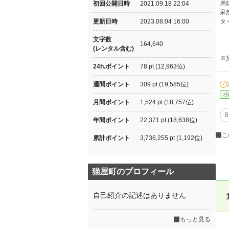
弟
初回公開日時
2021.09.18 22:04
呆
更新日時
2023.08.04 16:00
タ
文字数
164,640
(レンタル含む)
※
24h.ポイント
78 pt (12,963位)
週間ポイント
309 pt (19,585位)
小
月間ポイント
1,524 pt (18,757位)
B
年間ポイント
22,371 pt (18,638位)
こ
累計ポイント
3,736,255 pt (1,192位)
猫屋町のプロフィール
自己紹介の記述はありません
もっと見る