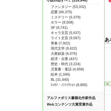
小説作品すべて (228,848)
ファンタジー (53,332)
恋愛 (66,375)
ミステリー (5,379)
ホラー (8,508)
SF (6,741)
キャラ文芸 (5,637)
ライト文芸 (9,587)
あ
青春 (7,922)
現代文学 (9,622)
大衆娯楽 (6,075)
経済・企業 (437)
歴史・時代 (3,224)
児童書・童話 (4,658)
絵本 (1,046)
BL (31,440)
BL
ｴｯｾｲ・ﾉﾝﾌｨｸｼｮﾝ (8,865)
アルファポリス書籍化作家作品
Webコンテンツ大賞受賞作品