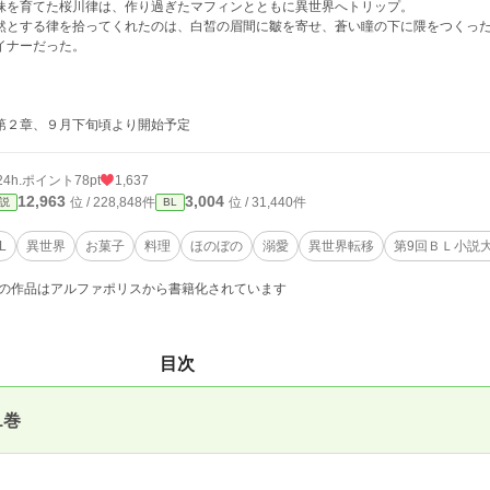
妹を育てた桜川律は、作り過ぎたマフィンとともに異世界へトリップ。
然とする律を拾ってくれたのは、白皙の眉間に皺を寄せ、蒼い瞳の下に隈をつくっ
イナーだった。
第２章、９月下旬頃より開始予定
24h.ポイント
78pt
1,637
12,963
3,004
位 / 228,848件
位 / 31,440件
説
BL
L
異世界
お菓子
料理
ほのぼの
溺愛
異世界転移
第9回ＢＬ小説
の作品はアルファポリスから書籍化されています
目次
1巻