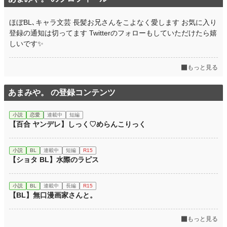
ほぼBL､キャラ文芸 長髪お兄さんをこよなく愛します お気に入り
登録の通知は切ってます Twitterのフォローもしていただけたら嬉
しいです✨
もっと見る
あまみや。 の登録コンテンツ
小説
恋愛
連載中
短編
【百合 ヤンデレ】しっく♡めらんこりっく
小説
BL
連載中
短編
R15
【ショタ BL】水際のラピス
小説
BL
連載中
長編
R15
【BL】無口漫画家さんと。
もっと見る