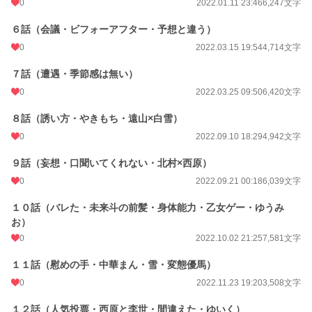
0
2022.01.11 23:46
6,247文字
６話（会議・ビフォーアフター・予想と違う）
0
2022.03.15 19:54
4,714文字
７話（遭遇・季節感は無い）
0
2022.03.25 09:50
6,420文字
８話（誘い方・やきもち・遠山×白雪）
0
2022.09.10 18:29
4,942文字
９話（妄想・口聞いてくれない・北村×西原）
0
2022.09.21 00:18
6,039文字
１０話（バレた・未来斗の前髪・身体能力・乙女ゲー・ゆうみ
お）
0
2022.10.02 21:25
7,581文字
１１話（慰めの手・中華まん・雪・変態優馬）
0
2022.11.23 19:20
3,508文字
１２話（人気投票・西原と李世・間違えた・ゆいく）