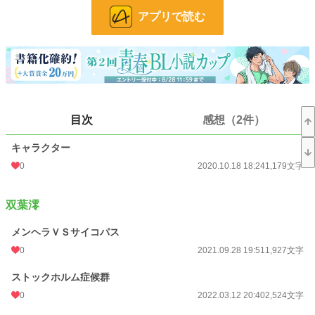
アプリで読む
旧垢で書いている作品のＲ１８（Ｇ）です。
本編とは一切関係ありません。
レイプ、DV、胸糞等の要素多めです。
Ｒ１８注意です、苦手な方は即バックお願いします。
胸糞展開やキャラ崩壊、バッドエンドが苦手な方は注意して下さい。
目次
感想（2件）
キャラクター
0
2020.10.18 18:24
1,179文字
暴力など多めですが現実でするのは犯罪です
万が一の責任は取れません
双葉澪
メンヘラＶＳサイコパス
小説
228,585 位 / 228,585 件
0
2021.09.28 19:51
1,927文字
BL
31,383 位 / 31,383 件
ストックホルム症候群
お気に入り
57
0
2022.03.12 20:40
2,524文字
24h.ポイント
0 pt