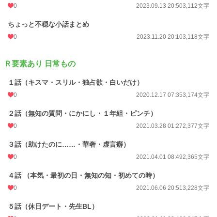
0
2023.09.13 20:50
3,112文字
ちょっと不穏な小話まとめ
0
2023.11.20 20:10
3,118文字
Ｒ要素あり 日常もの
１話（キスマ・スリル・独占欲・白いだけ）
0
2020.12.17 07:35
3,174文字
２話（無知の質問・にかにし・１年組・ピンチ）
0
2021.03.28 01:27
2,377文字
３話（助けたのに……・華奢・虚言癖）
0
2021.04.01 08:49
2,365文字
４話 （本気・最初の日・無知の知・初めての時）
0
2021.06.06 20:51
3,228文字
５話（休日デート・先生BL）