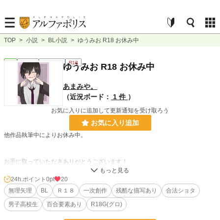
TOP
>
小説
>
BL小説
>
ゆうみお R18 お休み中
BL
連載中
ｼｮｰﾄｼｮｰﾄ
R18
ゆうみお R18 お休み中
あまみや。
（近況ボード：
1 件
）
お気に入りに追加して更新通知を受け取ろう
お気に入り追加
他作品執筆中によりお休み中。
お手に取っていただきありがとうございます！
24h.ポイント
0pt
20
しおりのついてない作品を無言で非公開にする時があります
無理矢理
BL
Ｒ１８
一次創作
残酷な描写あり
合法ショタ
男子高校生
百合要素あり
R18G(グロ)
鬱要素いっぱいあります苦手な方はバック
濁点多いので横読み推奨