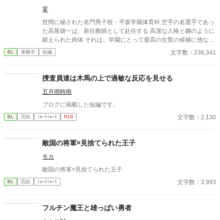
零
世間に秘された名門男子校・平坂学園体育科 空手の名選手であっ
た高尾雄一は、新任教師として赴任する 高潔な人格と鋼のように
鍛えられた肉体 それは、学園にとって最高の生贄の候補に他なら
なかった 至高の筋肉を持つ、精神を削られ意志をなくした青年を
文字数：236,341
BL
連載中
短編
太古の神に捧げるため、“水”、“風”、“土”の信奉者達が暗躍する 意
志をなくし筋肉の操り人形と化した“デク” 消える教師 山奥の男子
校で繰り広げられるダークファンタジー
捜査員達は木馬の上で過敏な反応を見せる
五月雨時雨
ブログに掲載した短編です。
文字数：2,130
BL
完結
ｼｮｰﾄｼｮｰﾄ
R18
敵国の将軍×見捨てられた王子
モカ
敵国の将軍×見捨てられた王子
文字数：3,993
BL
完結
ｼｮｰﾄｼｮｰﾄ
フルチン魔王と雄っぱい勇者