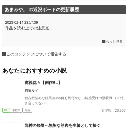
あまみや。 の近況ボードの更新履歴
2023-02-14 23:17:39
作品を読む上での注意点
もっと見る
このコンテンツについて報告する
あなたにおすすめの小説
虎視眈々【創作BL】
猫塚ルイ
独占欲強めな腹黒攻め×何も気付かない鈍感受けの溺愛BL（※付
き合ってない）
文字数：20,907
BL
連載中
短編
邪神の祭壇へ無垢な筋肉を生贄として捧ぐ