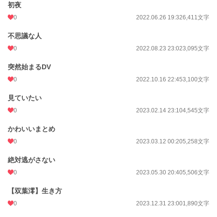
初夜
文字数
320,734
0
2022.06.26 19:32
6,411文字
更新日時
2023.12.31 23:00
不思議な人
0
2022.08.23 23:02
3,095文字
初回公開日時
2020.09.20 00:04
週間ポイント
63 pt (41,753 位)
突然始まるDV
0
2022.10.16 22:45
3,100文字
月間ポイント
343 pt (41,332 位)
見ていたい
年間ポイント
20,373 pt (19,878 位)
0
2023.02.14 23:10
4,545文字
累計ポイント
179,063 pt (21,427 位)
かわいいまとめ
0
2023.03.12 00:20
5,258文字
絶対逃がさない
0
2023.05.30 20:40
5,506文字
【双葉澪】生き方
0
2023.12.31 23:00
1,890文字