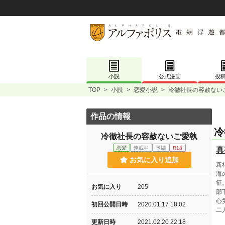
小説
公式漫画
投
TOP
>
小説
>
恋愛小説
>
冷徹社長の容赦ない
作品の情報
冷
冷徹社長の容赦ないご愛執
恋愛
連載中
長編
R18
真
お気に入り追加
新
海
征
お気に入り
205
部
心
初回公開日時
2020.01.17 18:02
二
更新日時
2021.02.20 22:18