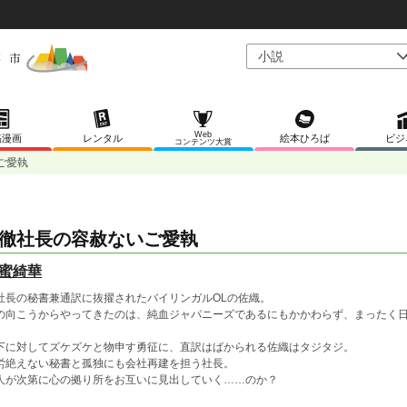
Web
稿漫画
レンタル
絵本ひろば
ビジ
コンテンツ大賞
ご愛執
徹社長の容赦ないご愛執
蜜綺華
社長の秘書兼通訳に抜擢されたバイリンガルOLの佐織。
の向こうからやってきたのは、純血ジャパニーズであるにもかかわらず、まったく
。
下に対してズケズケと物申す勇征に、直訳はばかられる佐織はタジタジ。
労絶えない秘書と孤独にも会社再建を担う社長。
人が次第に心の拠り所をお互いに見出していく……のか？