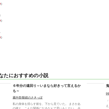
0
３
0
４
0
なたにおすすめの小説
６年分の遠回り～いまなら好きって言えるか
も～
9
霧内杳/眼鏡のさきっぽ
「
私の身体を揺らす彼を、下から見ていた。 まさかあ
えて
の彼と、こんな関係になるなんて思いもしない。 今