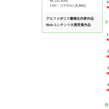
BL (31,435)
4
ｴｯｾｲ・ﾉﾝﾌｨｸｼｮﾝ (8,865)
アルファポリス書籍化作家作品
そ
Webコンテンツ大賞受賞作品
1
自