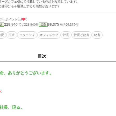
リーズカフェ様にて掲載している作品を改稿しています。
公開部分も今後修正する可能性があります）
24h.ポイント
0pt
0
228,840
66,375
位 / 228,840件
位 / 66,375件
説
恋愛
恋愛
日常
エタニティ
オフィスラブ
社長
社長と秘書
秘書
目次
命、ありがとうございます。
0
社長、現る。