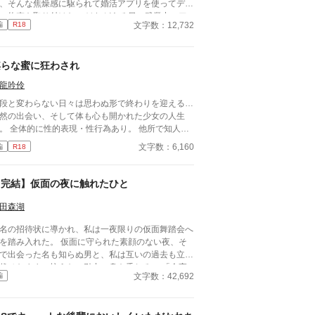
、そんな焦燥感に駆られて婚活アプリを使ってデー
の約束を取り付けた。 けれどある日の残業中、ア
文字数：12,732
編
R18
リを操作しているところを会社の同僚の「鬼上官」
と佐久間君に見られてしまい……？ 「婚活アプリ
相手を探すくらいだったら、俺を相手にすりゃいい
淫らな蜜に狂わされ
ゃないですか。」 鬼上官な同僚に翻弄される、
夜のオフィスでの出来事。 ※性的な事柄をモチー
龍吟伶
としていますが その描写は薄いです。
段と変わらない日々は思わぬ形で終わりを迎える…
然の出会い、そして体も心も開かれた少女の人生
性行為あり。 他所で知人限
公開していましたが、こちらに移しました。 全3話
文字数：6,160
編
R18
結済みです。
【完結】仮面の夜に触れたひと
田森湖
名の招待状に導かれ、私は一夜限りの仮面舞踏会へ
を踏み入れた。 仮面に守られた素顔のない夜、そ
で出会った名も知らぬ男と、私は互いの過去も立場
伏せたまま、抗えない引力に身を委ねる。 「今夜
文字数：42,692
編
け」——そう約束したはずの関係は、夜明けととも
終わった。 しかし、彼の声、仕草、触れた感触
、日常へ戻った私の心から消えることはなかった。