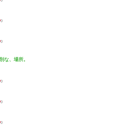
0
0
0
別な、場所。
0
0
0