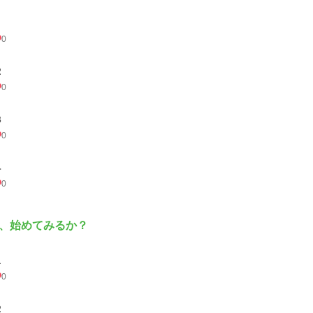
0
２
0
３
0
４
0
、始めてみるか？
１
0
２