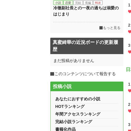
小説
恋愛
完結
長編
R18
1
冷徹副社長との一夜の過ちは溺愛の
はじまり
2
もっと見る
真蜜綺華の近況ボードの更新履
3
歴
まだ投稿がありません
日
このコンテンツについて報告する
1
投稿小説
あなたにおすすめの小説
2
HOTランキング
年間アクセスランキング
完結小説ランキング
3
書籍化作品