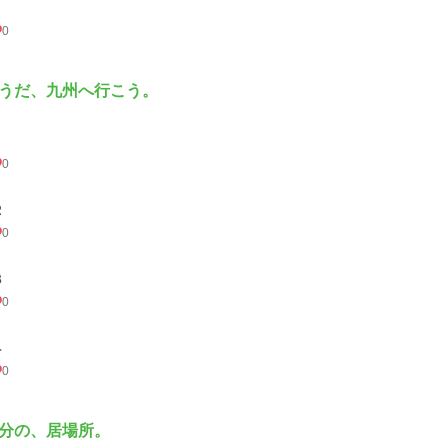
0
うだ、九州へ行こう。
0
２
0
３
0
４
0
分の、居場所。