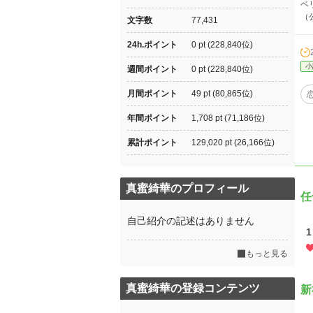
ベ
（
文字数
77,431
24h.ポイント
0 pt (228,840位)
小
週間ポイント
0 pt (228,840位)
月間ポイント
49 pt (80,865位)
年間ポイント
1,708 pt (71,186位)
累計ポイント
129,020 pt (26,166位)
真蜜綺華のプロフィール
任
自己紹介の記述はありません
1
もっと見る
真蜜綺華の登録コンテンツ
新