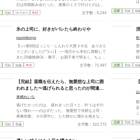
は
日は同期飲み会だった。 後輩のミスで行けたのは本
ト
当に最後。 飲み足りないという私に彼は付き合って
恋愛
完結
短
プ
文字数：6,244
愛
完結
ｼｮｰﾄｼｮｰﾄ
R15
くれた。 彼とは入社当時、部署は違ったが同じ仕事
こ
に携わっていた。 きっとあの頃のわたしは、彼が好
で
きだったんだと思う。 けれど仕事で負けたくないな
氷の上司に、好きがバレたら終わりや
話じ
んて私のちっぽけなプライドのせいで、その一線は越
深
naomikoryo
歌
えられなかった。 でも、あれから変わった私な
フ
ら……。 ****** 2021/05/29 公開 ****** 表紙 いも
【♪♪♪第8回ほっこり・じんわり大賞３８位 ありがと
普
こは妹pixivID:11163077
うございました(^^)♪♪♪】 ──地方から本社に異動して
突
きた29歳独身OL・舞子。 お調子者で明るく、ちょっ
録。 全体的に性的表現・
とおせっかいな彼女の前に現れたのは、 “氷のように
定
文字数：72,497
愛
完結
短編
R15
恋愛
完結
短
冷たい”と社内で噂される40歳のイケメン上司・本庄
完
誠。 最初は「怖い」としか思えなかったはずのその
人が、 実は誰よりもまっすぐで、優しくて、不器用
【完結】退職を伝えたら、無愛想な上司に囲
な人だと知ったとき―― 舞子の中で、恋が芽生えは
われました〜逃げられると思ったのが間違い
じめる。 でも、彼には誰も知らない過去があった。
山
でした〜
そして舞子は、自分の恋心を隠しながら、ゆっくりと
来栖れいな
匿
その心の氷を溶かしていく。 ◆恋って、“バレたら終
逃げたかったのは、 疲れきった日々と、叶うはずの
足
わり”なんやろか？ ◆それとも、“言わな、始まらへ
ない憧れ――のはずだった。 無愛想で冷静な上司・
こ
ん”んやろか？ そんな揺れる想いを抱えながら、仕事
東條崇雅。 その背中に、ただ静かに憧れを抱きなが
も
も恋も全力投球。 笑って、泣いて、つまずいて――
ら、 仕事の重圧と、自分の想いの行き場に限界を感
恋愛
完結
長
だ
文字数：322,772
愛
完結
長編
それでも、前を向く彼女の姿に、きっとあなたも自分
じて、私は退職を申し出た。 けれど―― そこから、
に
を重ねたくなる。 関西出身のヒロイン×無口な年上上
彼の態度は変わり始めた。 苦手な仕事から外され、
は
司の、20話で完結するライト文芸ラブストーリー。
負担を減らされ、 静かに、けれど確実に囲い込まれ