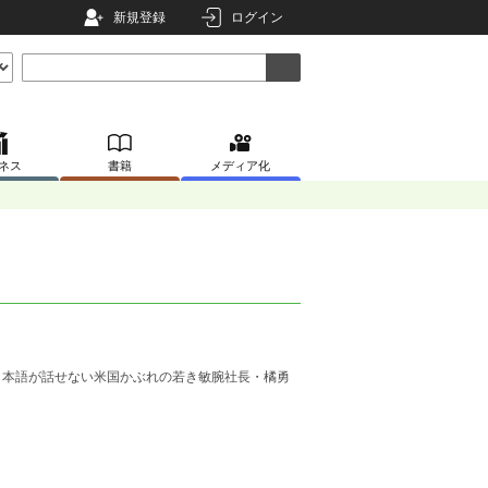
新規登録
ログイン
ネス
書籍
メディア化
日本語が話せない米国かぶれの若き敏腕社長・橘勇