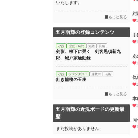
いたします。
紺
もっと見る
五月雨輝の登録コンテンツ
手
小説
歴史・時代
完結
長編
剣影、桜下に哭く 剣客黒須新九
あ
郎 城戸家騒動録
小説
ファンタジー
連載中
長編
仇
紅き龍棲の玉座
もっと見る
本
五月雨輝の近況ボードの更新履
歴
同
まだ投稿がありません