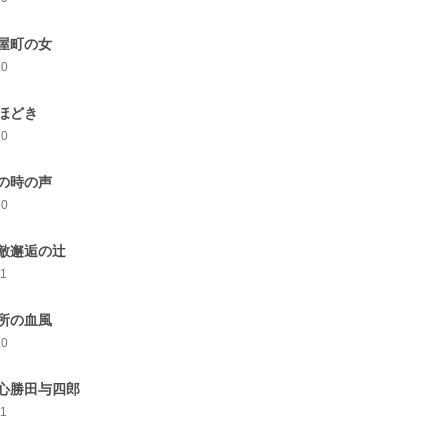
屋町の女
10
ほどき
10
の時の声
10
敵邂逅の辻
11
所の血風
10
心勝田与四郎
11