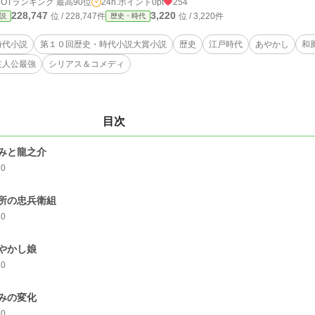
HOTランキング 最高90位
24h.ポイント
0pt
254
228,747
3,220
位 / 228,747件
位 / 3,220件
説
歴史・時代
時代小説
第１０回歴史・時代小説大賞小説
歴史
江戸時代
あやかし
和
主人公最強
シリアス＆コメディ
目次
みと龍之介
10
所の忠兵衛組
10
やかし娘
10
みの変化
10