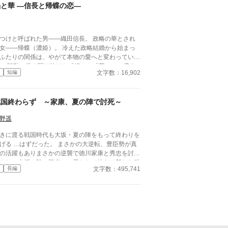
まれた繕い物を届けた帰り、くすんだ着物で座り込
焔と華 ―信長と帰蝶の恋―
でいる男の子を拾う。 一人で寂しかったみつは、
った男の子と二人で暮らし始めた。
つけと呼ばれた男――織田信長。 政略の華とされ
女――帰蝶（濃姫）。 冷えた政略結婚から始まっ
ふたりの関係は、やがて本物の愛へと変わってい
。 戦乱の世を駆け抜けた「焔」と「華」の、儚く
文字数：16,902
短編
え上がる恋の物語。 ※全編チャットGPTにて生
しています 加筆修正しています
戦国終わらず ～家康、夏の陣で討死～
野遥
きに渡る戦国時代も大坂・夏の陣をもって終わりを
った。 まさかの大逆転、豊臣勢が真
の活躍もありまさかの逆襲で徳川家康と秀忠を討ち
たし、大坂の陣の勝者に。果たして彼らは新たな秩
文字数：495,741
長編
を作ることができるのか？ 敗北した徳川勢も何と
巻き返しを図ろうとするが、徳川に臣従したはずの
名達が新たな野心を抱き始める。 文治系藩主は頼
なし？ 暴れん坊藩主がまさかの活躍？ 参考情報一
なし、全てゼロから切り開く戦国ifストーリーが始
5～6予定です。 ※ノベルアップ＋と
クヨムにも掲載しています。