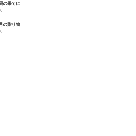
闘の果てに
10
月の贈り物
10