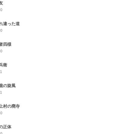
友
10
れ違った道
10
者四様
10
兵衛
11
龍の旋風
11
上村の廃寺
10
の正体
10