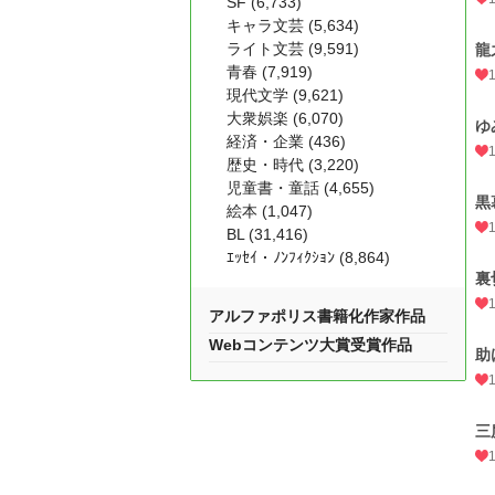
SF (6,733)
キャラ文芸 (5,634)
ライト文芸 (9,591)
龍
青春 (7,919)
現代文学 (9,621)
大衆娯楽 (6,070)
ゆ
経済・企業 (436)
歴史・時代 (3,220)
児童書・童話 (4,655)
黒
絵本 (1,047)
BL (31,416)
ｴｯｾｲ・ﾉﾝﾌｨｸｼｮﾝ (8,864)
裏
アルファポリス書籍化作家作品
Webコンテンツ大賞受賞作品
助
三