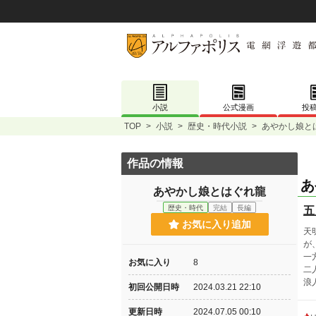
小説
公式漫画
投
TOP
>
小説
>
歴史・時代小説
>
あやかし娘と
作品の情報
あ
あやかし娘とはぐれ龍
歴史・時代
完結
長編
五
お気に入り追加
天
が
一
お気に入り
8
二
浪
初回公開日時
2024.03.21 22:10
更新日時
2024.07.05 00:10