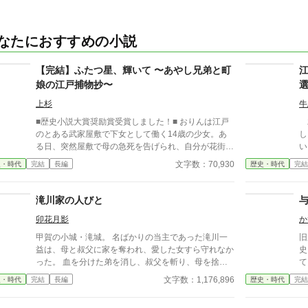
なたにおすすめの小説
【完結】ふたつ星、輝いて 〜あやし兄弟と町
娘の江戸捕物抄〜
上杉
牛
■歴史小説大賞奨励賞受賞しました！■ おりんは江戸
木
のとある武家屋敷で下女として働く14歳の少女。あ
し
る日、突然屋敷で母の急死を告げられ、自分が花街へ
い
売られることを知った彼女はその場から逃げだした。
代
文字数：70,930
史・時代
完結
長編
歴史・時代
完結
母は殺されたのかもしれない――そんな絶望のどん底
な
にいたおりんに声をかけたのは、奉行所で同心として
を
働く有島惣次郎だった。 今も刺客の手が迫る彼女を
礼
滝川家の人びと
守るため、彼の屋敷で住み込みで働くことが決まる。
い
卯花月影
か
そこで彼の兄――有島清之進とともに生活を始めるの
毎
だが、病弱という噂とはかけ離れた腕っぷしのよさ
が
甲賀の小城・滝城。 名ばかりの当主であった滝川一
旧題
に、おりんは驚きを隠せない。 そうしてともに生活
実
益は、母と叔父に家を奪われ、愛した女すら守れなか
史
しながら少しづつ心を開いていった――その矢先のこ
考
った。 血を分けた弟を消し、叔父を斬り、母を捨て
て
とだった。 母の命を奪った犯人が発覚すると同時
て城を出た夜―― のちに織田信長のもとで名を上げ
み
文字数：1,176,896
史・時代
完結
長編
歴史・時代
完結
に、何故か兄清之進に凶刃が迫り――。 とある秘密
る男の、長い流浪が始まる。
い
を抱えた兄弟と町娘おりんの紡ぐ江戸捕物抄です！お
て
楽しみください！ ※フィクションです。 ※周辺の歴