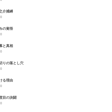
之介捕縛
10
みの覚悟
10
幕と真相
10
切りの落とし穴
10
ける理由
10
度目の決闘
10