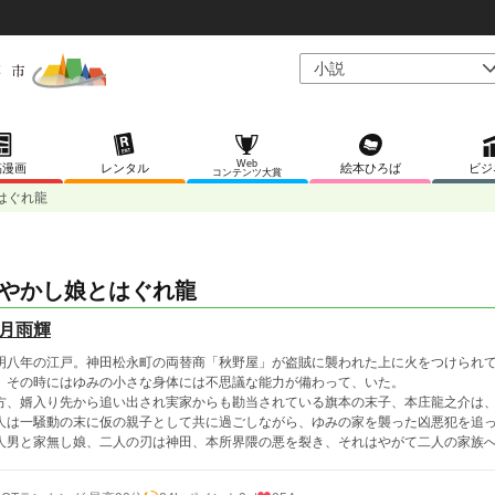
Web
稿漫画
レンタル
絵本ひろば
ビジ
コンテンツ大賞
はぐれ龍
やかし娘とはぐれ龍
月雨輝
明八年の江戸。神田松永町の両替商「秋野屋」が盗賊に襲われた上に火をつけられ
、その時にはゆみの小さな身体には不思議な能力が備わって、いた。
方、婿入り先から追い出され実家からも勘当されている旗本の末子、本庄龍之介は
人は一騒動の末に仮の親子として共に過ごしながら、ゆみの家を襲った凶悪犯を追
人男と家無し娘、二人の刃は神田、本所界隈の悪を裂き、それはやがて二人の家族