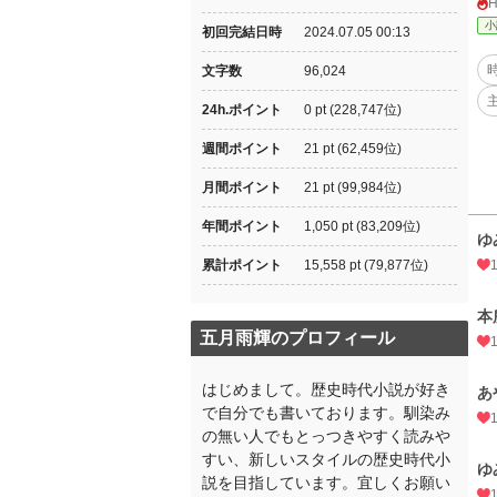
小
初回完結日時
2024.07.05 00:13
文字数
96,024
24h.ポイント
0 pt (228,747位)
週間ポイント
21 pt (62,459位)
月間ポイント
21 pt (99,984位)
年間ポイント
1,050 pt (83,209位)
ゆ
累計ポイント
15,558 pt (79,877位)
本
五月雨輝のプロフィール
はじめまして。歴史時代小説が好き
あ
で自分でも書いております。馴染み
の無い人でもとっつきやすく読みや
すい、新しいスタイルの歴史時代小
ゆ
説を目指しています。宜しくお願い