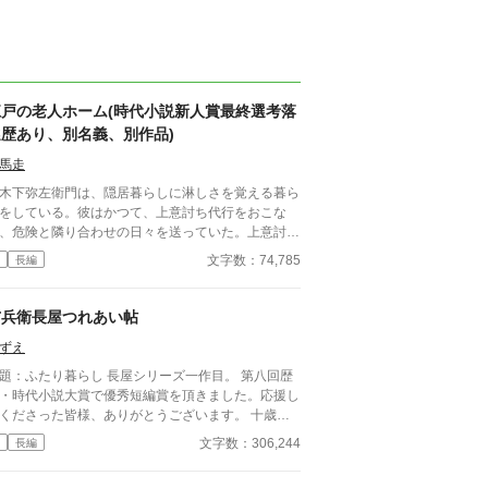
江戸の老人ホーム(時代小説新人賞最終選考落
選歴あり、別名義、別作品)
馬走
下弥左衛門は、隠居暮らしに淋しさを覚える暮ら
をしている。彼はかつて、上意討ち代行をおこな
、危険と隣り合わせの日々を送っていた。上意討ち
行は名前の通り、上意討ちを代行する。家中に仇を
文字数：74,785
長編
して出奔した者を、当主の依頼、あるいは上意討ち
命じられた者の要請を受けて当該の者を討ち取り謝
をもらっていた。 他方で、そんな彼はのちに
与兵衛長屋つれあい帖
う老人ホーム、介添え長屋に住んで仲間と穏やかな
ずえ
日を過ごしている。そんな彼は、胃がんを患う。だ
、死を覚悟することを習いとしていた彼は、その事
：ふたり暮らし 長屋シリーズ一作目。 第八回歴
を静かに受け入れる。死ぬまでに何ができるか、と
・時代小説大賞で優秀短編賞を頂きました。応援し
える。
くださった皆様、ありがとうございます。 十歳の
つは、十日前に一人親の母を亡くしたばかり。幸
文字数：306,244
長編
、母の蓄えがあり、自分の裁縫の腕の良さもあっ
、何とか今まで通り長屋で暮らしていけそうだ。