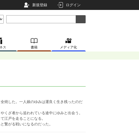
新規登録
ログイン
ネス
書籍
メディア化
て全焼した。一人娘のゆみは運良く生き残ったのだ
、やくざ者から追われている途中にゆみと出会う。
って江戸を走ることになる。
へと繋がる戦いになるのだった。