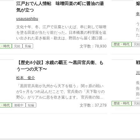
頼
江戸おでん人情帖 味噌田楽の町に醤油の湯
史事件などは、史実を踏んでいます。 皆さまご評価
ん
気が立つ
頂きありがとうございました。大変嬉しいです！ 今
拾
幸
後も精進してまいります！
usausashibu
う
文化十年、冬。江戸で豆腐といえば、串に刺して味噌
た
を塗る田楽が当たり前だった。日本橋裏の料理屋を追
た
い出された若き板前・勘太は、野田から届く濃口醤油
く
に出会い、豆腐を焼かずに醤油出汁で煮る屋台を始め
歴史・時代
完結
も燃
文字数：78,930
史・時代
完結
長編
る。最初は「黒い豆腐」と笑われ、客も銭も足りな
成
い。それでも鍋は、船頭の故郷、夫婦の嘘、職人親子
の意地、長屋の子どもの空腹を少しずつ温めていく。
【歴史if小説】水鏡の覇王 〜黒田官兵衛、も
やがてその新しい味は、味噌田楽を守る者や老舗料理
う一つの天下〜
屋の反発を招く。だが、町の人々の舌と湯気が、名も
川
なき煮込みを「おでん」と呼び始める。古い味を捨て
松本 俊介
長
ず、新しい味を煮直す、江戸の食と人情の物語。
「黒田官兵衛が九州から天下を狙う」 関ヶ原の戦い
告げる …はずだ
が1ヶ月もつれ込んだことで、官兵衛の「天下取りの
田
野心」がリアルに息を吹き返します。 官兵衛の知
果
略、加藤清正や島津との駆け引き、そして豊臣秀頼を
歴史・時代
完結
序
文字数：37,279
史・時代
連載中
短編
擁した「九州王国」の建国から徳川家康との決戦など
か
を歴史if小説としました。続きも掲載予定です。
大
り
切
まる。 更新は週
カ