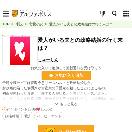
TOP
>
小説
>
恋愛小説
>
愛人がいる夫との政略結婚の行く末は？
恋愛
完結
ｼｮｰﾄｼｮｰﾄ
愛人がいる夫との政略結婚の行く末
は？
しゃーりん
お気に入りに追加して更新通知を受け取ろう
お気に入り追加
子爵令嬢セピアは侯爵令息リースハルトと政略結婚した。
財政難に陥った侯爵家が資産家の子爵家を頼ったことによるもの。
初夜が終わった直後、『愛する人がいる』と告げたリースハルト。
まごうことなき政略結婚。教会で愛を誓ったけれども、もう無効なのね。
好きにしたらいいけど、愛人を囲うお金はあなたの交際費からだからね？
実家の爵位が下でも援助しているのはこちらだからお金を厳しく管理します。
24h.ポイント
170pt
15,662
侯爵家がどうなろうと構わないと思っていたけれど、将来の子供のために頑張る
政略結婚
愛人
ハッピーエンド
セピアのお話です。