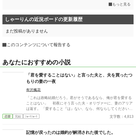
もっと見る
しゃーりんの近況ボードの更新履歴
まだ投稿がありません
このコンテンツについて報告する
あなたにおすすめの小説
「君を愛することはない」と言った夫と、夫を買ったつ
もりの妻の一夜
有沢楓花
「これは政略結婚だろう。君がそうであるなら、俺が君を愛する
ことはない」 初夜にそう言った夫・オリヴァーに、妻のアリア
は返す。 「愛すること『は』ない、なら、何ならしてくださいま
す？」 お互い、相手がやけで自分と結婚したと思っていた夫婦
文字数：4,813
恋愛
完結
ｼｮｰﾄｼｮｰﾄ
の一夜。 ※ふんわり設定です。 ※この話は他サイトにも公開して
います。
記憶が戻ったのは婚約が解消された後でした。