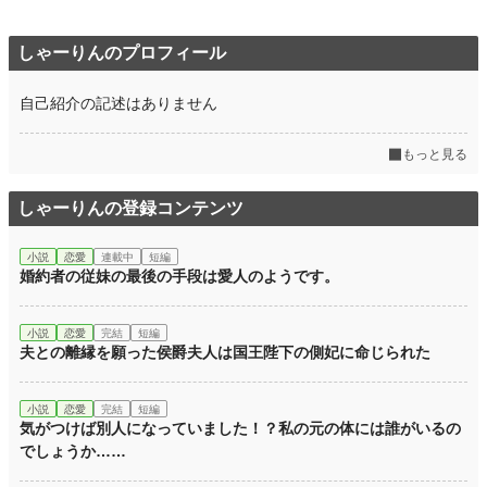
しゃーりんのプロフィール
自己紹介の記述はありません
もっと見る
しゃーりんの登録コンテンツ
小説
恋愛
連載中
短編
婚約者の従妹の最後の手段は愛人のようです。
小説
恋愛
完結
短編
夫との離縁を願った侯爵夫人は国王陛下の側妃に命じられた
小説
恋愛
完結
短編
気がつけば別人になっていました！？私の元の体には誰がいるの
でしょうか……