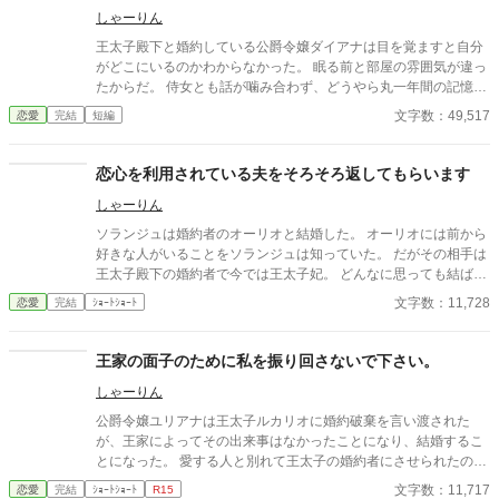
しゃーりん
王太子殿下と婚約している公爵令嬢ダイアナは目を覚ますと自分
がどこにいるのかわからなかった。 眠る前と部屋の雰囲気が違っ
たからだ。 侍女とも話が噛み合わず、どうやら丸一年間の記憶が
ダイアナにはなかった。 ダイアナが記憶にないその一年の間に、
文字数：49,517
恋愛
完結
短編
王太子殿下との婚約は解消されており、別の男性と先日婚約した
ばかりだった。 彼が好きになったのは記憶のないダイアナである
ため、ダイアナは婚約を解消しようとするお話です。
恋心を利用されている夫をそろそろ返してもらいます
しゃーりん
ソランジュは婚約者のオーリオと結婚した。 オーリオには前から
好きな人がいることをソランジュは知っていた。 だがその相手は
王太子殿下の婚約者で今では王太子妃。 どんなに思っても結ばれ
ることはない。 その恋心を王太子殿下に利用され、王太子妃にも
文字数：11,728
恋愛
完結
ｼｮｰﾄｼｮｰﾄ
利用されていることにオーリオは気づいていない。 妻であるソラ
ンジュとは最低限の会話だけ。無下にされることはないが好意的
でもない。 そんな、いかにも政略結婚をした夫でも必要になった
王家の面子のために私を振り回さないで下さい。
ので返してもらうというお話です。
しゃーりん
公爵令嬢ユリアナは王太子ルカリオに婚約破棄を言い渡された
が、王家によってその出来事はなかったことになり、結婚するこ
とになった。 愛する人と別れて王太子の婚約者にさせられたのに
本人からは避けされ、それでも結婚させられる。 自分はどこまで
文字数：11,717
恋愛
完結
ｼｮｰﾄｼｮｰﾄ
R15