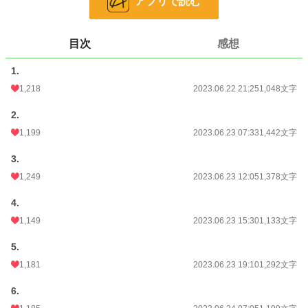
アプリで読む
小説
8,113 位 / 228,832 件
目次
感想
恋愛
3,622 位 / 66,375 件
1.
お気に入り
2,541
1,218
2023.06.22 21:25
1,048文字
24h.ポイント
170 pt
2.
文字数
16,527
1,199
2023.06.23 07:33
1,442文字
更新日時
2023.06.25 16:12
3.
初回公開日時
2023.06.22 21:25
1,249
2023.06.23 12:05
1,378文字
初回完結日時
2023.06.25 16:13
4.
週間ポイント
1,629 pt (5,885 位)
1,149
2023.06.23 15:30
1,133文字
月間ポイント
10,058 pt (4,479 位)
5.
1,181
2023.06.23 19:10
1,292文字
年間ポイント
209,958 pt (2,949 位)
6.
累計ポイント
1,291,596 pt (4,512 位)