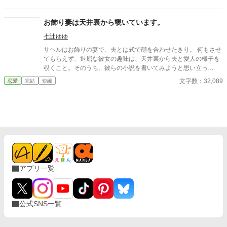
王家に振り回されるのだろう。 国王にもルカリオにも呆れ果てた
ユリアナは、夫となるルカリオを蹴落として、自分が王太女にな
るために仕掛けた。 実は、ルカリオは王家の血筋ではなくユリア
お飾り妻は天井裏から覗いています。
ナの公爵家に正統性があるからである。 ユリアナとの結婚を理解
七辻ゆゆ
していないルカリオを見限り、愛する人との結婚を企んだお話で
す。
サヘルはお飾りの妻で、夫とは式で顔を合わせたきり。 何もさせ
てもらえず、退屈な彼女の趣味は、天井裏から夫と愛人の様子を
覗くこと。そのうち、彼らの小説を書いてみようと思い立っ
て……？
文字数：32,089
恋愛
完結
短編
アプリ一覧
公式SNS一覧