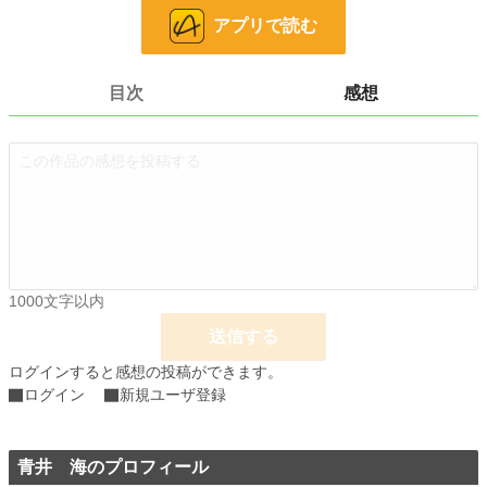
アプリで読む
完結しました。
小説
25,981 位 / 228,849 件
目次
感想
恋愛
11,223 位 / 66,378 件
お気に入り
51
24h.ポイント
21 pt
文字数
57,487
更新日時
2022.05.21 19:35
1000文字以内
初回公開日時
2022.04.29 13:42
送信する
初回完結日時
2022.05.21 19:36
ログインすると感想の投稿ができます。
週間ポイント
0 pt (228,849 位)
ログイン
新規ユーザ登録
月間ポイント
56 pt (77,878 位)
年間ポイント
238 pt (121,798 位)
青井 海のプロフィール