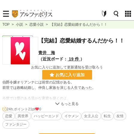
TOP
>
小説
>
恋愛小説
>
【完結】恋愛結婚するんだから！！
恋愛
完結
短編
【完結】恋愛結婚するんだから！！
青井 海
（近況ボード：
19 件
）
お気に入りに追加して更新通知を受け取ろう
お気に入り追加
伯爵令嬢オリアンナには前世の記憶がある。
前世では政略結婚し、仲良し家族を演じる人生であった。
今世では愛のある温かな家庭を築くのよ。
どうしても恋愛結婚したいオリアンナ。
24h.ポイント
21pt
0
家を支える為の政略結婚？
恋愛
異世界
ハッピーエンド
イケメン
女主人公
転生
友情
貴族の娘なら当然の義務？
ファンタジー
いやいや、ちょっと待ってください。
恋愛結婚するんだから！！