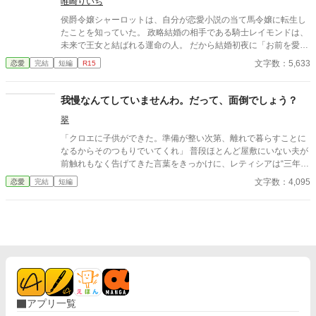
唯崎りいち
侯爵令嬢シャーロットは、自分が恋愛小説の当て馬令嬢に転生し
たことを知っていた。 政略結婚の相手である騎士レイモンドは、
未来で王女と結ばれる運命の人。 だから結婚初夜に「お前を愛す
ることはない」と告げられても覚悟はできていた。 ――なぜなら
文字数：5,633
恋愛
完結
短編
R15
彼は私の最推しだから。 白い結婚でも問題なし。 離縁されるその
日まで、推しの顔を眺められるだけで幸せだった。 怒られても幸
せ。 睨まれても幸せ。 今日も王宮で旦那様を見守る推し活に励ん
我慢なんてしていませんわ。だって、面倒でしょう？
でいたら、なぜか王太子フィリップに勘違いされてしまう。 「君
翠
は傷ついているんだろう？」 「いいえ、旦那様の顔が良いだけで
す！」 そう答えたはずなのに、なぜか王太子から求婚されて―
「クロエに子供ができた。準備が整い次第、離れで暮らすことに
―！？ 愛されない運命だった当て馬令嬢が、本当の愛を知るまで
なるからそのつもりでいてくれ」 普段ほとんど屋敷にいない夫が
の勘違いラブコメディ。
前触れもなく告げてきた言葉をきっかけに、レティシアは“三年
間”の契約を終わらせることにした。 赤の他人を屋敷に迎えるこ
文字数：4,095
恋愛
完結
短編
とはしない。 不要なものに感情を砕く理由などない。 「だって、
面倒でしょう？」 不誠実な夫も、無意味な結婚も、 この際すべて
切り捨ててしまいましょう。
アプリ一覧