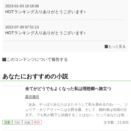
2023-01-03 10:16:08
HOTランキング入りありがとうございます♪
2022-07-30 07:51:13
HOTランキング入りありがとうございます♪
もっと見る
このコンテンツについて報告する
あなたにおすすめの小説
全てがどうでもよくなった私は理想郷へ旅立つ
霜月満月
「ああ、やっぱりあなたはまたそうして私を責めるのね‥‥」 ジ
ュリア・タリアヴィーニは公爵令嬢。そして、婚約者は自国の王
太子。 でも私が殿下と結婚することはない。だってあなたは他の
人を選んだのだもの。『前』と変わらず━━ これはとある能力を
文字数：21,605
恋愛
完結
短編
R15
持つ一族に産まれた令嬢と自身に掛けられた封印に縛られる王太
子の遠回りな物語。 ※なろう様で投稿済みの作品です。 ※画像は