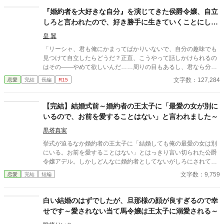
ジュリアの婚約披露の時のイメージです。
『婚約者を大好きな自分』を演じてきた侯爵令嬢、自立
しろと言われたので、好き勝手に生きていくことにしま
した
皇 翼
「リーシャ、君も俺にかまってばかりいないで、自分の趣味でも
見つけて自立したらどうだ？正直、こうやって話しかけられるの
はその――やめて欲しいんだ……周りの目もあるし、君なら分か
るだろう？」 頭を急に鈍器で殴られたような感覚に陥る一言だっ
文字数：127,284
恋愛
完結
長編
R15
た。 彼がチラリと見るのは周囲。2学年上の彼の教室の前であっ
たというのが間違いだったのかもしれない。 この一言で彼女の人
生は一変した――。 ＊＊＊＊＊＊ ※タイトル少し変えました。
【完結】結婚式前～婚約者の王太子に「最愛の女が別に
・暫く書いていなかったらかなり文体が変わってしまったので、
いるので、お前を愛することはない」と言われました～
書き直ししています。 ・トラブル回避のため、完結まで感想欄は
開きません。
黒塔真実
挙式が迫るなか婚約者の王太子に「結婚しても俺の最愛の女は別
にいる。お前を愛することはない」とはっきり言い切られた公爵
令嬢アデル。しかしどんなに婚約者としてないがしろにされても
女性としての誇りを傷つけられても彼女は平気だった。なぜなら
文字数：9,759
恋愛
完結
短編
大切な「心の拠り所」があるから……。しかし、王立学園の卒業
ダンスパーティーの夜、アデルはかつてない、世にも酷い仕打ち
を受けるのだった―― ※神視点。■なろうにも別タイトルで重
白い結婚のはずでしたが、旦那様の顔が良すぎるので幸
複投稿←【ジャンル日間4位】。
せです～愛されない当て馬令嬢は王太子に溺愛される～