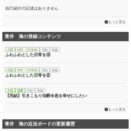
累計ポイント
29,834 pt (58,370 位)
自己紹介の記述はありません
もっと見る
青井 海の登録コンテンツ
小説
ｴｯｾｲ・ﾉﾝﾌｨｸｼｮﾝ
完結
短編
ふわふわとした日常を③
小説
ｴｯｾｲ・ﾉﾝﾌｨｸｼｮﾝ
完結
短編
ふわふわとした日常を②
小説
恋愛
完結
長編
【完結】引きこもり伯爵令息を幸せにしたい
もっと見る
青井 海の近況ボードの更新履歴