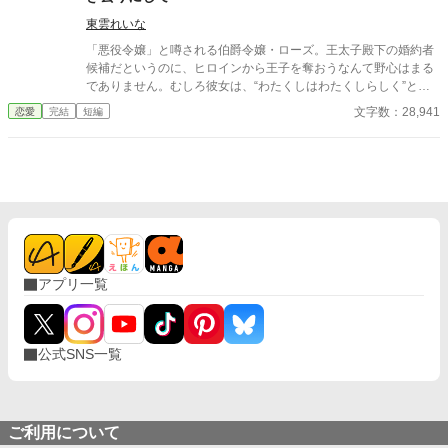
よう。 夜明け前、彼女は離縁の準備を整え、伯爵邸を出奔。 身を
寄せた北の港町で薬舗を手伝いながら、自分の力で生きる穏やか
東雲れいな
な日々を手に入れていく。そこで出会ったのは、身分ではなく一
「悪役令嬢」と噂される伯爵令嬢・ローズ。王太子殿下の婚約者
人の女性として彼女を尊重してくれる青年医師ノアだった。 一
候補だというのに、ヒロインから王子を奪おうなんて野心はまる
方、都合よく尽くしてくれる妻を失ったアルフレッドは、ようや
でありません。むしろ彼女は、“わたくしはわたくしらしく”と胸
く自分が何を失ったのかを思い知ることになる。 幼馴染ばかりを
を張り、周囲の冷たい視線にも毅然と立ち向かいます。 破滅を甘
文字数：28,941
恋愛
完結
短編
優先する婚約者との白い結婚に終止符を打ち、傷ついた公爵令嬢
受する覚悟すらあった彼女が、誇り高く戦い抜くとき、運命は大
が新天地で本当の幸せを掴む、離縁から始まる逆転ラブストーリ
きく動きだす。
ー。
アプリ一覧
公式SNS一覧
ご利用について