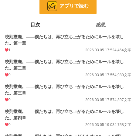
青春
7,913 位 / 7,913 件
アプリで読む
お気に入り
0
24h.ポイント
0 pt
目次
感想
文字数
54,632
校則撤廃。――僕たちは、再び立ち上がるためにルールを壊し
更新日時
た。第一章
2026.03.05 20:56
1
2026.03.05 17:52
4,464文字
初回公開日時
2026.03.05 17:52
校則撤廃。――僕たちは、再び立ち上がるためにルールを壊し
初回完結日時
2026.03.05 21:00
た。第二章
週間ポイント
0 pt (228,589 位)
0
2026.03.05 17:55
4,980文字
月間ポイント
28 pt (93,489 位)
校則撤廃。――僕たちは、再び立ち上がるためにルールを壊し
た。第三章
年間ポイント
1,245 pt (78,951 位)
0
2026.03.05 17:57
4,897文字
累計ポイント
1,245 pt (187,151 位)
校則撤廃。――僕たちは、再び立ち上がるためにルールを壊し
た。第四章
0
2026.03.05 19:03
4,758文字