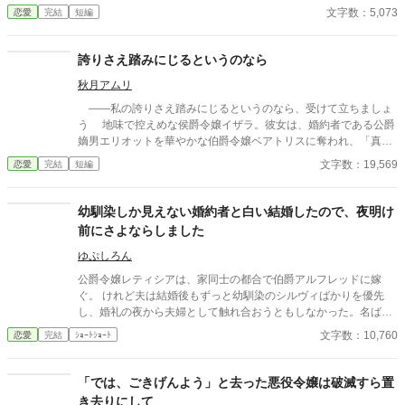
した二回目。いずれも上手くいかなかった。 だから今回は。
文字数：5,073
恋愛
完結
短編
誇りさえ踏みにじるというのなら
秋月アムリ
――私の誇りさえ踏みにじるというのなら、受けて立ちましょ
う 地味で控えめな侯爵令嬢イザラ。彼女は、婚約者である公爵
嫡男エリオットを華やかな伯爵令嬢ベアトリスに奪われ、「真実
の愛」を見つけたという身勝手な理由で一方的に婚約破棄を突き
文字数：19,569
恋愛
完結
短編
つけられる。 ベアトリスからは地味で退屈な女と公然と蔑ま
れ、尊厳を踏みにじられたイザラ。 だが、彼女は涙を見せず、
侯爵家の誇りを守るため不当な破棄を断固として拒否。たった一
幼馴染しか見えない婚約者と白い結婚したので、夜明け
人で反撃の証拠集めを開始する。 彼女が助力を求めたのは、社
前にさよならしました
交界から距離を置き、冷徹と噂される辺境伯アレクシス。彼は、
イザラの持つ鋼のような意志と冷静な知性を見抜き、彼女の非公
ゆぷしろん
式な協力者となる。 しかし、そんな彼女を待っていたのは「辺
公爵令嬢レティシアは、家同士の都合で伯爵アルフレッドに嫁
境伯と不貞を働いている」という、さらに悪質な濡れ衣だった―
ぐ。 けれど夫は結婚後もずっと幼馴染のシルヴィばかりを優先
―
し、婚礼の夜から夫婦として触れ合おうともしなかった。名ばか
りの妻として伯爵家を支え、領地経営まで立て直しても、彼にと
文字数：10,760
恋愛
完結
ｼｮｰﾄｼｮｰﾄ
ってレティシアは“都合のいい伯爵夫人”でしかない。 やがて結婚
一周年の夜、アルフレッドが自分を手放す気はない一方で、幼馴
染を屋敷に迎え入れようとしている会話を聞いてしまったレティ
「では、ごきげんよう」と去った悪役令嬢は破滅すら置
シアは、ついに決意する。 ――もう、この結婚には見切りをつけ
き去りにして