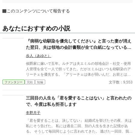
このコンテンツについて報告する
あなたにおすすめの小説
『病弱な幼馴染を優先してください』と言った妻が消え
た翌日、夫は領地の会計書類が全て白紙になっているこ
とに気づいた
歩人（あゆと）
侯爵家に嫁いで五年。ルチアは夫エミルの領地会計・社交・使用
人管理を全て一人で担ってきた。だがエミルはいつも幼馴染のア
リーチェを優先する。「アリーチェは体が弱いんだ、お前とは違
う」——その言葉を百回聞いた日、ルチアは微笑んで離縁届に署
文字数：9,553
ファンタジー
完結
短編
名した。「ええ、私は丈夫ですから。どうぞ幼馴染様をお大事
に」。翌朝、エミルが目にしたのは——税務報告の締切、領民か
らの陳情の山、そして紅茶の淹れ方すら知らない自分。三ヶ月
三回目の人生も「君を愛することはない」と言われたの
後、かつて「地味な妻」と呼ばれたルチアは、辺境伯の財務顧問
で、今度は私も拒否します
として辣腕を振るっていた。
冬野月子
「君を愛することは、決してない」 結婚式を挙げたその夜、夫は
私にそう告げた。 私には過去二回、別の人生を生きた記憶があ
る。 そうして毎回同じように言われてきた。 逃げた一回目、我慢