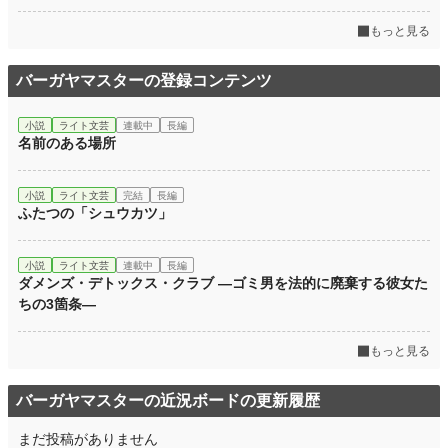
もっと見る
バーガヤマスターの登録コンテンツ
小説
ライト文芸
連載中
長編
名前のある場所
小説
ライト文芸
完結
長編
ふたつの「シュウカツ」
小説
ライト文芸
連載中
長編
ダメンズ・デトックス・クラブ ―ゴミ男を法的に廃棄する彼女た
ちの3箇条―
もっと見る
バーガヤマスターの近況ボードの更新履歴
まだ投稿がありません