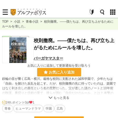
TOP
>
小説
>
青春小説
>
校則撤廃。――僕たちは、再び立ち上がるために
ルールを壊した。
青春
完結
長編
校則撤廃。――僕たちは、再び立ち上
がるためにルールを壊した。
バーガヤマスター
お気に入りに追加して更新通知を受け取ろう
お気に入り追加
鉄輪の音が響く広島・横川。厳格な校則に支配された誠和学園で、少年たちは
「自由」を賭けた反乱を起こす。だが、校則撤廃の先に待っていたのは、楽園で
はなく剥き出しの責任という名の荒野だった。父が遺した謎のノートと10年前
の陰謀。裏切りと信頼の果て、彼らが掴む「自分だけのルール」とは？ 衝撃の
青春ミステリー。
24h.ポイント
0pt
1
青春
ヒューマンドラマ
学園
広島
小説
228,589 位 / 228,589 件