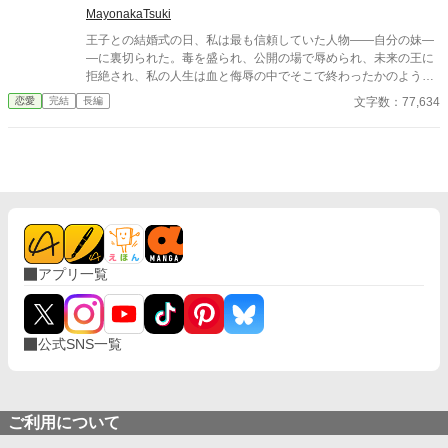
来た。
MayonakaTsuki
王子との結婚式の日、私は最も信頼していた人物――自分の妹―
―に裏切られた。毒を盛られ、公開の場で辱められ、未来の王に
拒絶され、私の人生は血と侮辱の中でそこで終わったかのように
思えた。しかし、死が私を迎えたとき、不可能なことが起きた―
文字数：77,634
恋愛
完結
長編
―私は同じ回廊で、祭壇の前で目を覚まし、あらゆる涙、嘘、そ
して一撃の記憶をそのまま覚えていた。今、二度目のチャンスを
得た私は、ただ一つの使命を持つ――真実を突き止め、奪われた
ものを取り戻し、私を破滅させた者たちにその代償を払わせる。
もはや、何も以前のままではない。何も許されない。
アプリ一覧
公式SNS一覧
ご利用について