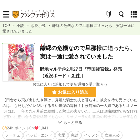
TOP
>
小説
>
恋愛小説
>
離縁の危機なので旦那様に迫ったら、実は一途に
愛されていました
恋愛
完結
長編
R18
離縁の危機なので旦那様に迫ったら、
実は一途に愛されていました
野地マルテ@2月27日『帝国後宮録』発売
（近況ボード：
3 件
）
お気に入りに追加して更新通知を受け取ろう
お気に入り追加
【田舎から飛び出した令嬢は、秀麗な騎士の夫と暮らす。彼女を待ち受けていた
のは、もだもだジレジレする食い道楽の毎日！】侯爵家の一人娘であるリオノー
ラには、一年と九ヶ月前に結婚した騎士の夫がいた。二人は政略結婚でもなけれ
ば互いに想い合う恋愛結婚でもない。リオノーラの幼馴染の騎士アレスが何を血
迷ったのか、戦果の褒賞にと彼女を妻に望んでしまったのである。西の大国を手
に入れ、すっかり気をよくしていた時の王はアレスの願いをあっさり承諾。二人
24h.ポイント
0pt
1,041
は王命で結婚することに。しかし彼らの結婚はうまくいかなかった。式を挙げた
ノーチェ
ハッピーエンド
恋愛
完結
イケメン
女主人公
日から別居し、会うのはアレスの休日のみ。結婚から二年近く経ったが、二人の