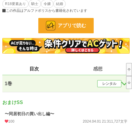
R18要素あり
騎士
令嬢
結婚
関係は何ら変わりがなかった。リオノーラはアレスから差し入れされた甘味を食
べながら今日も思う。このままで本当に良いのかと。
この作品はアルファポリスから書籍化されています
小説
228,620 位 / 228,620 件
アプリで読む
恋愛
66,320 位 / 66,320 件
お気に入り
1,169
24h.ポイント
0 pt
文字数(レンタル含む)
168,140
目次
感想
更新日時
2024.11.19 10:29
1巻
レンタル
初回公開日時
2022.01.01 06:20
初回完結日時
2022.02.26 21:33
おまけSS
週間ポイント
84 pt (36,763 位)
〜同居初日の買い出し編〜
月間ポイント
343 pt (41,332 位)
100
2024.04.01 21:31
1,727文字
年間ポイント
7,632 pt (36,753 位)