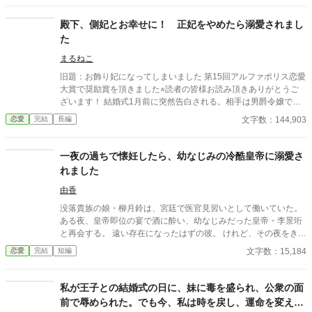
殿下、側妃とお幸せに！ 正妃をやめたら溺愛されまし
た
まるねこ
旧題：お飾り妃になってしまいました 第15回アルファポリス恋愛
大賞で奨励賞を頂きました⭐︎読者の皆様お読み頂きありがとうご
ざいます！ 結婚式1月前に突然告白される。相手は男爵令嬢です
か、婚約破棄ですね。分かりました。えっ？違うの？嫌です。お
文字数：144,903
恋愛
完結
長編
飾り妃なんてなりたくありません。
一夜の過ちで懐妊したら、幼なじみの冷酷皇帝に溺愛さ
れました
由香
没落貴族の娘・柳月鈴は、宮廷で医官見習いとして働いていた。
ある夜、皇帝即位の宴で酒に酔い、幼なじみだった皇帝・李景珩
と再会する。 遠い存在になったはずの彼。 けれど、その夜をきっ
かけに月鈴の運命は大きく動き出す。 冷酷と恐れられる皇帝が、
文字数：15,184
恋愛
完結
短編
なぜか彼女だけには甘すぎて――。
私が王子との結婚式の日に、妹に毒を盛られ、公衆の面
前で辱められた。でも今、私は時を戻し、運命を変えに