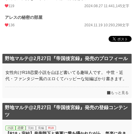
119
2024.08.27 11:44
1,145文字
アレスの秘密の部屋
136
2024.11.19 10:29
3,298文字
野地マルテ@2月27日『帝国後宮録』発売のプロフィール
女性向けR18恋愛小説を山ほど書いてる趣味人です。 中世・近
代・ファンタジー風のエロくてハッピーな短編ばかり書きます。
もっと見る
野地マルテ@2月27日『帝国後宮録』発売の登録コンテン
ツ
小説
恋愛
完結
長編
R18
【R18・完結】皇帝陛下と将軍に愛を囁かれながら、気楽に生き