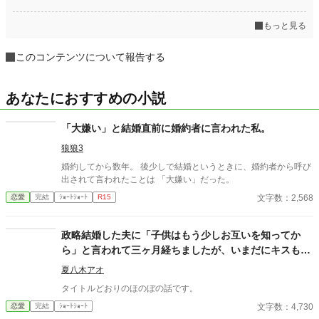
もっと見る
このコンテンツについて報告する
あなたにおすすめの小説
「大嫌い」と結婚直前に婚約者に言われた私。
狼狼3
婚約してから数年。 後少しで結婚というときに、婚約者から呼び
出されて言われたことは 「大嫌い」だった。
文字数：2,568
恋愛
完結
ｼｮｰﾄｼｮｰﾄ
R15
政略結婚した夫に「子供はもう少しお互いを知ってか
ら」と言われて三ヶ月経ちましたが、いまだにキスもし
てくれません。
夏八木アオ
タイトルどおりのほのぼの話です。
文字数：4,730
恋愛
完結
ｼｮｰﾄｼｮｰﾄ