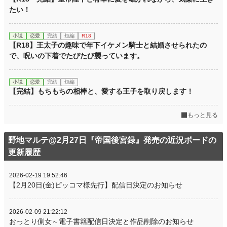
たい！
小説
恋愛
完結
短編
R18
【R18】王太子の趣味で年下イケメン騎士と結婚させられたの
で、呪いの下着でたびたび襲っています。
小説
恋愛
完結
短編
【完結】もちもちの相棒と、愛する王子を取り戻します！
もっと見る
野地マルテ@2月27日『帝国後宮録』発売の近況ボードの
更新履歴
2026-02-19 19:52:46
【2月20日(金)ピッコマ様先行】配信日決定のお知らせ
2026-02-09 21:22:12
おっとり側女～電子書籍配信日決定と作品削除のお知らせ