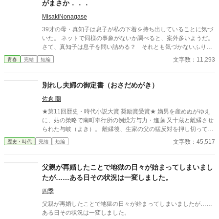
がまさか．．．
MisakiNonagase
39才の母・真知子は息子が私の下着を持ち出していることに気づ
いた。 ネットで同様の事象がないか調べると、案外多いようだ。
さて、真知子は息子を問い詰める？ それとも気づかないふりを
続けてあげるか？ そのほかに外伝も綴りました。
文字数：11,293
青春
完結
短編
別れし夫婦の御定書（おさだめがき）
佐倉 蘭
★第11回歴史・時代小説大賞 奨励賞受賞★ 嫡男を産めぬがゆえ
に、姑の策略で南町奉行所の例繰方与力・進藤 又十蔵と離縁させ
られた与岐（よき）。 離縁後、生家の父の猛反対を押し切って生
まれ育った八丁堀の組屋敷を出ると、小伝馬町の仕舞屋に居を定
文字数：45,517
歴史・時代
完結
短編
めて一人暮らしを始めた。 月日は流れ、姑の思惑どおり後妻が嫡
男を産み、婚家に置いてきた娘は二人とも無事与力の御家に嫁い
だ。 おのれに起こったことは綺麗さっぱり水に流した与岐は、今
父親が再婚したことで地獄の日々が始まってしまいまし
では女だてらに離縁を望む町家の女房たちの代わりに亭主どもか
たが……ある日その状況は一変しました。
ら去り状（三行半）をもぎ取るなどをする「公事師（くじし）」
の生業（なりわい）をして生計を立てていた。 されどもある日突
四季
然、与岐の仕舞屋にとっくの昔に離縁したはずの元夫・又十蔵が
父親が再婚したことで地獄の日々が始まってしまいましたが……
転がり込んできて—— ※「今宵は遣らずの雨」「大江戸ロミオ&
ある日その状況は一変しました。
ジュリエット」「大江戸シンデレラ」「大江戸の番人 〜吉原髪切