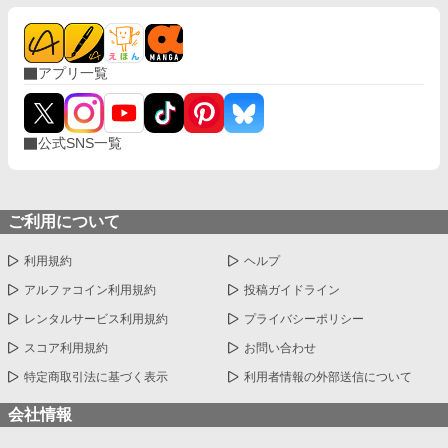
た大東亜共栄圏｡東南アジア諸国及び中国を含めた大経済圏､生存
圏の構築に力を注ごうとしていた｡ この小説は､ドイツ第三帝国と
大日本帝国の2視点で進んでいく｡現代では有り得なかった様々な
イフが含まれる｡それを楽しんで貰えたらと思う。 またこの小説
アプリ一覧
はいかなる思想を賛美､賞賛するものでは無い｡ この小説は現代と
は似て非なるもの｡登場人物は史実には沿わないので悪しからず…
大日本帝国視点は都合上休止中です。気分により再開するらもし
れません。 【重要】 不定期更新｡超絶不定期更新です｡
公式SNS一覧
ご利用について
利用規約
ヘルプ
アルファコイン利用規約
投稿ガイドライン
レンタルサービス利用規約
プライバシーポリシー
スコア利用規約
お問い合わせ
特定商取引法に基づく表示
利用者情報の外部送信について
会社情報