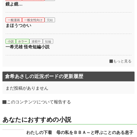
鏡よ鏡…
一般漫画
一般女性向け
完結
まほうつかい
小説
ホラー
連載中
短編
一希児雄 怪奇短編小説
もっと見る
倉希あさしの近況ボードの更新履歴
まだ投稿がありません
このコンテンツについて報告する
あなたにおすすめの小説
わたしの下着 母の私をＢＢＡ～と呼ぶことのある息子