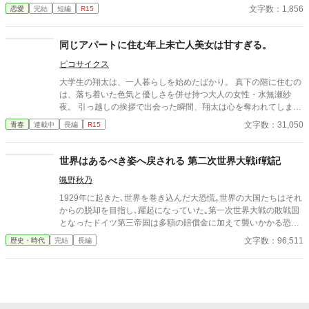
文字数：1,856
恋愛
完結
短編
R15
り捕物帖〜」にうっすらと関連したお話ですが単独でお読みいた
だけます。
同じアパートに住む年上未亡人美女は甘すぎる。
ピコサイクス
大学生の翔太は、一人暮らしを始めたばかり。 真下の階に住むの
は、落ち着いた色気と優しさを併せ持つ大人の女性・水無瀬紗
夜。 引っ越しの挨拶で出会った瞬間、翔太は心を奪われてしま
う。 偶然にもアルバイト先のスーパーで再会した彼女は、翔太を
文字数：31,050
青春
連載中
長編
R15
すぐに採用し、温かく仕事を教えてくれる存在だった。 ある日の
仕事帰り、ふたりで過ごす時間が増えていき――そして気づけば
紗夜の部屋でご飯をご馳走になるほど親密に。 優しくて穏やかで
世界はあるべき姿へ戻される 第二次世界大戦if戦記
――その色気に触れるたび、翔太の心は揺れていく。 大人の女性
颯野秋乃
と大学生、甘くちょっぴり刺激的な同居生活（？）がはじまる。
1929年に起きた､世界を巻き込んだ大恐慌｡世界の大国たちはそれ
からの脱却を目指し､躍起になっていた｡第一次世界大戦の敗戦国
となったドイツ第三帝国は多額の賠償金に加えて襲いかかる恐慌
に国の存続の危機に陥っていた｡援助の約束をしたアメリカは恐慌
文字数：96,511
歴史・時代
完結
長編
を理由に賠償金の支援を破棄｡フランスは､自らを救うために支払
いの延期は認めない姿勢を貫く｡ ドイツ第三帝国は自らの存続の
ために､世界に隠しながら軍備の拡張に奔走することになる｡ ま
た､極東の国大日本帝国｡関係の悪化の一途を辿る日米関係によっ
て受ける経済的打撃に苦しんでいた｡ その解決法として提案され