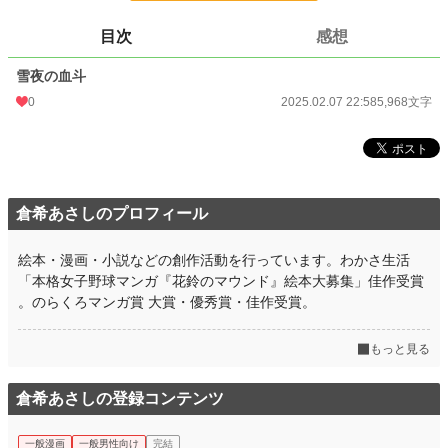
24h.ポイント
0 pt
目次
感想
文字数
5,968
雪夜の血斗
更新日時
2025.02.07 22:58
0
2025.02.07 22:58
5,968文字
初回公開日時
2025.02.07 22:58
初回完結日時
2025.02.07 22:58
週間ポイント
0 pt (228,927 位)
倉希あさしのプロフィール
月間ポイント
0 pt (228,927 位)
年間ポイント
105 pt (140,375 位)
絵本・漫画・小説などの創作活動を行っています。わかさ生活
「本格女子野球マンガ『花鈴のマウンド』絵本大募集」佳作受賞
累計ポイント
790 pt (205,750 位)
。のらくろマンガ賞 大賞・優秀賞・佳作受賞。
もっと見る
倉希あさしの登録コンテンツ
一般漫画
一般男性向け
完結