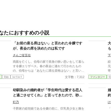
なたにおすすめの小説
「お前の座る席はない」と言われた令嬢です
が、夜会の席を決めたのは私です
さんご従五位
下
両親を亡くし、伯母の家で肩身の狭い思いをして暮ら
絞
す令嬢エリザベス。春の夜会に連れて行かれたもの
兄が好
の、伯母からは「あなたに踊る資格はない」と言い渡
寄
され、壁際で大人しくしているよう命じられてしま
は
文字数：7,312
愛
完結
ｼｮｰﾄｼｮｰﾄ
ファンタジー
完
う。 けれどその夜会の来客名簿も席順も贈答品の順
女
番も、実はすべてエリザベスが裏で整えたものだっ
妹リ
た。伯母が自分の手柄にしようとして帳面を持ち出し
て
幼馴染みの婚約者が「学生時代は愛する恋人
た結果、会場は大混乱。さすがに見かねたエリザベス
と過ごさせてくれ」と言ってきたので、秒で
が修正に乗り出すと……。 壁際に追いやられていた
婚約解消を宣言した令嬢の前世が、社畜のお
令嬢が、自分の力と居場所を取り戻すお話。
灯乃
け
っさんだった件。
子爵家の総領娘である令嬢の前に、巨乳美少女と腕を
「