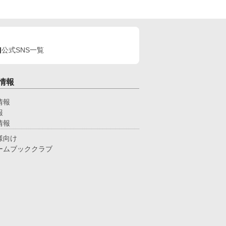
公式SNS一覧
情報
情報
報
情報
様向け
ームブッククラブ