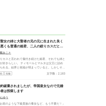
大聖女の姉と大聖者の兄の元に生まれた良く
も悪くも普通の姫君、二人の絞りカスだと影
で嘲笑されていたが実は一番神に祝福された
菊みこと
存在だと発覚する。
りカスと言われて傷付き続けた姫君、それでも姉と
きらしい。 ティモールとマルタは父王に詰め
られる。結界と祝福が弱まっていると。しかしそれ
当然だった。本当に神から愛されているのは、大聖
文字数：2,183
結
短編
のマルタでも大聖者のティモールでもなく、平凡な
リィなのだから。 小説家になろう様でも投稿し
います。
婚約破棄されましたが、帝国皇女なので元婚
約者は投獄します
んゆう
お前のような下級貴族の養女など、もう不要だ！」