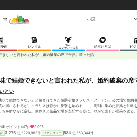
Web
稿漫画
レンタル
絵本ひろば
ビジ
コンテンツ大賞
できないと言われた私が、婚約破棄の席で全員に勝った話
味で結婚できないと言われた私が、婚約破棄の席
いとい
地味で結婚できない」と蔑まれてきた伯爵令嬢クラリス・アーデン。公の場で婚約
笑い者にされるが、クラリスは静かに反撃を始める――。周到に集めた証拠と知略
たちを鮮やかに逆転。冷静さと気品で場を支配する姿に、やがて誰もが喝采を送る。
24h.ポイント
447pt
2,096
3,276
534
位 / 228,882件
位 / 53,344件
説
ファンタジー