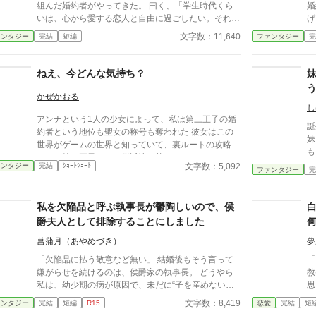
組んだ婚約者がやってきた。 曰く、「学生時代くら
婚
いは、心から愛する恋人と自由に過ごしたい。それく
げ
らい、黙って許容しろ」と。 婚約者を甘やかし過ぎ
を
文字数：11,640
ァンタジー
完結
短編
ファンタジー
完
ていたことに気付いた彼女は、その場で婚約解消を宣
知ら
言する。 前半はたぶん普通の令嬢もの、後半はおっ
養女で
さんコメディーです。
か
ねえ、今どんな気持ち？
せ。 「フィリップ様、
思
かぜかおる
麗
し
アンナという1人の少女によって、私は第三王子の婚
「
誕
約者という地位も聖女の称号も奪われた 彼女はこの
だ！」 ブチギレ
妹
世界がゲームの世界と知っていて、裏ルートの攻略の
は
も
ために第三王子とその側近達を落としたみたい。 で
に！？ 果たして
文字数：5,092
ァンタジー
完結
ｼｮｰﾄｼｮｰﾄ
も、あなたは真実を知らないみたいね ふんわり設
ファンタジー
完
由
定、口調迷子は許してください・・・
決めます
幕
私を欠陥品と呼ぶ執事長が鬱陶しいので、侯
爵夫人として排除することにしました
菖蒲月（あやめづき）
夢
「欠陥品に払う敬意など無い」 結婚後もそう言って
「
嫌がらせを続けるのは、侯爵家の執事長。 どうやら
教
私は、幼少期の病が原因で、未だに“子を産めない欠
思った。 あ
陥品”扱いされているらしい。 ……でも。 正式に侯爵
符を打
文字数：8,419
ァンタジー
完結
短編
R15
恋愛
完結
短
夫人となった今、その態度は見過ごせませんわね。
ら