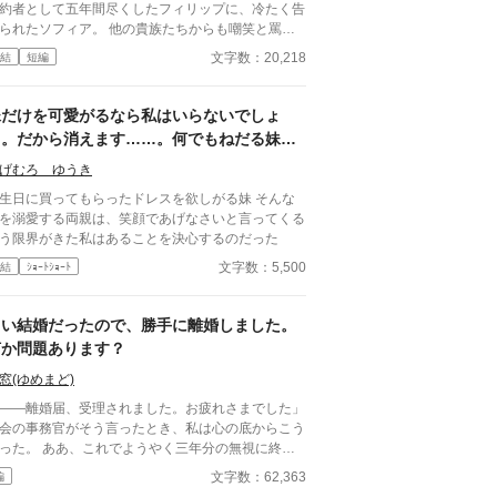
約者として五年間尽くしたフィリップに、冷たく告
られたソフィア。 他の貴族たちからも嘲笑と罵倒
浴び、社交界から追放されかける。 だが、彼らは
文字数：20,218
結
短編
なかった――。 ソフィアは、ただの下級貴族の
はない。 そんな彼女の元に届いたのは、隣国
らお兄様が、貿易利権を手土産にやってくる知ら
妹だけを可愛がるなら私はいらないでしょ
あなたが何を捨てたのかーー
う。だから消えます……。何でもねだる妹と
い知らせて差し上げますわ！」 逆襲を決意し、華
溺愛する両親に私は見切りをつける。
に着飾ってパーティーに乗り込んだソフィア。
げむろ ゆうき
妹を侮辱しただと？ 極刑にすべきはお前たち
生日に買ってもらったドレスを欲しがる妹 そんな
るお兄様。 貴族たちは青ざめ、王国
を溺愛する両親は、笑顔であげなさいと言ってくる
崩壊寸前！？ 「ざまぁ」どころか 国家存亡の危機
う限界がきた私はあることを決心するのだった
ソフィアはお兄様の暴走を止め、自
文字数：5,500
結
ｼｮｰﾄｼｮｰﾄ
な未来を手に入れられるか？ 「私の未来は、私が
！」 皇女の誇りをかけた逆転劇、ここに開
！
白い結婚だったので、勝手に離婚しました。
何か問題あります？
窓(ゆめまど)
――離婚届、受理されました。お疲れさまでした」
会の事務官がそう言ったとき、私は心の底からこう
あ、これでようやく三年分の無視に終止
てるわ。 王命による“形式結婚”。 夫の顔も知
文字数：62,363
編
ず、手紙もなし、戦地から帰ってきたという噂すら