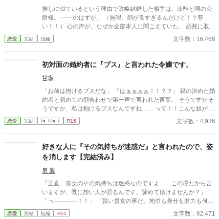
い。
推しに似ているという理由で政略結婚した相手は、冷酷と噂の公
爵様。 ――のはずが。 （無理、顔が良すぎるんだけど！？尊
い！！） 心の声が、なぜか全部本人に聞こえていた。 必死に取り
繕うも時すでに遅し。 暴走する脳内実況を止めるたび、旦那様は
文字数：16,468
恋愛
完結
短編
なぜか――キスしてくる。 「黙らせるのにちょうどいい」 いや全
然よくないです！！むしろ悪化してます！！ 無表情公爵様 × 心の
声だだ漏れ令嬢 甘くて騒がしい新婚生活、開幕。
初対面の婚約者に『ブス』と言われた令嬢です。
甘寧
「お前は抱けるブスだな」 「はぁぁぁぁ！！？？」 親の決めた婚
約者と初めての顔合わせで第一声で言われた言葉。 そうですかそ
うですか、私は抱けるブスなんですね…… って！！こんな奴が婚
約者なんて冗談じゃない！！ お父様！！こいつと結婚しろと言う
文字数：4,936
恋愛
完結
ｼｮｰﾄｼｮｰﾄ
R15
ならば私は家を出ます！！ え？結納金貰っちゃった？ それじゃ
あ、仕方ありません。あちらから婚約を破棄したいと言わせまし
ょう。 ※4時間ほどで書き上げたものなので、頭空っぽにして読
好きな人に『その気持ちが迷惑だ』と言われたので、姿
んでください。
を消します【完結済み】
皇 翼
「正直、貴女のその気持ちは迷惑なのですよ……この場だから言
いますが、既に想い人が居るんです。諦めて頂けませんか？」
「っ――――！！」 「賢い貴女の事だ。地位も身分も財力も何も
かもが貴女にとっては高嶺の花だと元々分かっていたのでしょ
文字数：92,471
恋愛
完結
短編
R15
う？そんな感情を持っているだけ時間が無駄だと思いません