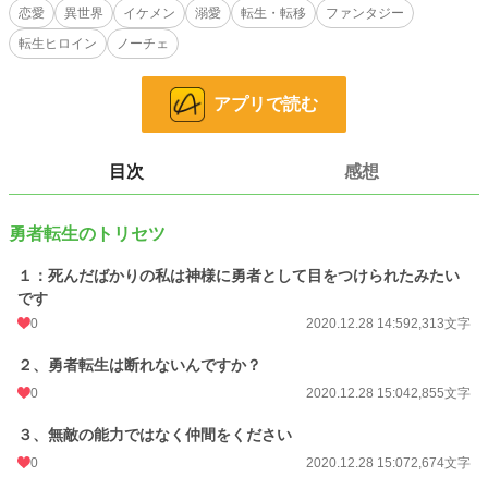
テンプレ展開から道を外してませんか？
恋愛
異世界
イケメン
溺愛
転生・転移
ファンタジー
転生ヒロイン
ノーチェ
しかもイケメン魔王から溺愛されるばかりの毎日です。
アプリで読む
***************************************
時々R15要素はいります。
後でR18要素も入る予定です。
目次
感想
小説
229,046 位 / 229,046 件
勇者転生のトリセツ
恋愛
66,406 位 / 66,406 件
１：死んだばかりの私は神様に勇者として目をつけられたみたい
お気に入り
24
です
0
2020.12.28 14:59
2,313文字
24h.ポイント
0 pt
文字数
２、勇者転生は断れないんですか？
19,584
0
2020.12.28 15:04
2,855文字
更新日時
2020.12.29 21:04
３、無敵の能力ではなく仲間をください
初回公開日時
2020.12.28 14:59
0
2020.12.28 15:07
2,674文字
週間ポイント
0 pt (229,046 位)