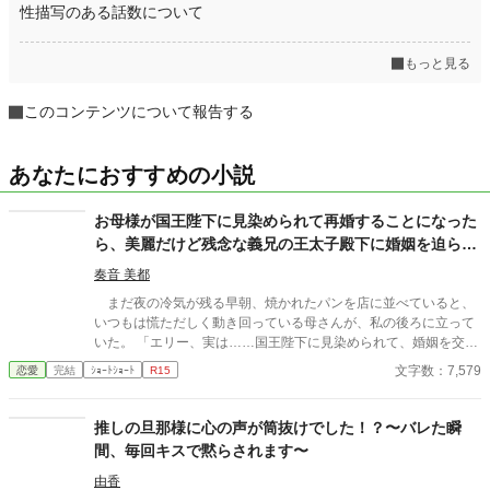
性描写のある話数について
もっと見る
このコンテンツについて報告する
あなたにおすすめの小説
お母様が国王陛下に見染められて再婚することになった
ら、美麗だけど残念な義兄の王太子殿下に婚姻を迫られ
ました！
奏音 美都
まだ夜の冷気が残る早朝、焼かれたパンを店に並べていると、
いつもは慌ただしく動き回っている母さんが、私の後ろに立って
いた。 「エリー、実は……国王陛下に見染められて、婚姻を交わ
すことになったんだけど、貴女も王宮に入ってくれるかしら？」
文字数：7,579
恋愛
完結
ｼｮｰﾄｼｮｰﾄ
R15
国王陛下に見染められて……って。国王陛下が母さんを好きに
なって、求婚したってこと！？ え、で……私も王宮にって、王
室の一員になれってこと！？ 国王陛下に挨拶に伺うと、そこに
推しの旦那様に心の声が筒抜けでした！？〜バレた瞬
は美しい顔立ちの王太子殿下がいた。 「エリー、どうか僕と結婚
間、毎回キスで黙らされます〜
してくれ！ 君こそ、僕の妻に相応しい！」 え……私、貴方の
妹になるんですけど？ どこから突っ込んでいいのか分かんな
由香