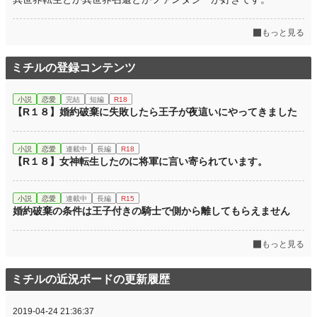
もっと見る
ミチルの登録コンテンツ
小説
恋愛
完結
短編
R18
【R１８】婚約破棄に失敗したら王子が夜這いにやってきました
小説
恋愛
連載中
長編
R18
【R１８】女神転生したのに将軍に言い寄られています。
小説
恋愛
連載中
長編
R15
婚約破棄の条件は王子付きの騎士で側から離してもらえません
もっと見る
ミチルの近況ボードの更新履歴
2019-04-24 21:36:37