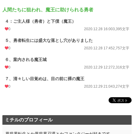
月間ポイント
7 pt (115,452 位)
人間たちに狙われ、魔王に助けられる勇者
年間ポイント
203 pt (125,762 位)
４：ご主人様（勇者）と下僕（魔王）
累計ポイント
8,466 pt (103,782 位)
0
2020.12.28 16:00
3,395文字
５、勇者転生には盛大な落とし穴がありました
0
2020.12.28 17:45
2,757文字
６、案内される魔王城
0
2020.12.29 12:27
2,316文字
７、清々しい目覚めは、目の前に裸の魔王
0
2020.12.29 21:04
3,274文字
ミチルのプロフィール
異世界転生とか異世界召還とかファンタジーが好きです。