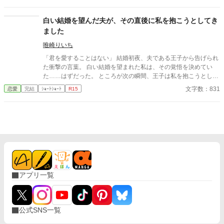
か？」 クロエの気持ちなどお構いなしに、言葉は続けられる。既
に想い人がいる。気持ちが迷惑。諦めろ。時間の無駄。彼は止ま
白い結婚を望んだ夫が、その直後に私を抱こうとしてき
らず話し続ける。彼が口を開く度に、まるで弾丸のように心を抉
ました
っていった。 ＊＊＊＊＊＊ ・執筆時間空けてしまった間に途中過
程が気に食わなくなったので、設定などを少し変えて改稿してい
唯崎りいち
ます。
「君を愛することはない」 結婚初夜、夫である王子から告げられ
た衝撃の言葉。 白い結婚を望まれた私は、その覚悟を決めてい
た……はずだった。 ところが次の瞬間、王子は私を抱こうとして
くる。 「待ってください！ あなた、私を愛さないと言いました
文字数：831
恋愛
完結
ｼｮｰﾄｼｮｰﾄ
R15
よね？」 愛するつもりはないのに、なぜ身体の関係だけ求めるの
か。 問い詰める私に、王子は驚きの秘密を明かす。 「興奮しすぎ
ると、僕の心臓が止まるかもしれないんだ」 ……それ、絶対に我
慢しなきゃいけないやつでは！？ 愛されない花嫁になるはずが、
なぜか命がけで溺愛されることになりました。 転生者令嬢と、恋
心をこじらせた王子の勘違いラブコメディ。
アプリ一覧
公式SNS一覧