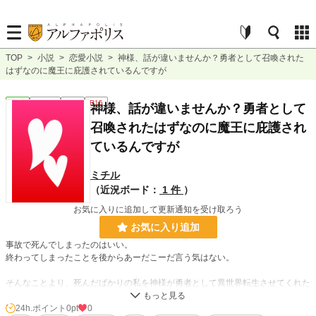
TOP
>
小説
>
恋愛小説
>
神様、話が違いませんか？勇者として召喚された
はずなのに魔王に庇護されているんですが
恋愛
連載中
長編
R15
神様、話が違いませんか？勇者として
召喚されたはずなのに魔王に庇護され
ているんですが
ミチル
（近況ボード：
1 件
）
お気に入りに追加して更新通知を受け取ろう
お気に入り追加
事故で死んでしまったのはいい。
終わってしまったことを後からあーだこーだ言う気はない。
そんなことより、死んだばかりの私を神様が勇者として異世界転生させてくれた
はずなのに、人間たちに歓迎されるどころか傀儡の勇者にされかけて、それを倒
すはずの魔王に助けられるってどういうことですか？
24h.ポイント
0pt
0