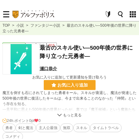
TOP
>
小説
>
ファンタジー小説
>
最古のスキル使い―500年後の世界に降り
立った元勇者―
ファンタジー
完結
長編
R15
最古のスキル使い―500年後の世界に
降り立った元勇者―
瀬口恭介
お気に入りに追加して更新通知を受け取ろう
お気に入り追加
魔王を倒すも石にされてしまった勇者キール。スキルが衰退し、魔法が発達した
500年後の世界に復活したキールは、今まで出来ることのなかった『仲間』とい
う存在を知る。
一見平和に思えた500年後の世界だったが、裏では『魔王候補』という魔族たち
が人間界を我がものにしようと企んでいた。
それを知ったキールたちは魔族を倒すため動き始める。強くなり、己を知るため
24h.ポイント
0pt
0
に。
勇者
剣と魔法
主人公最強
無双
スキル
タイムトラベル
こうして、長いようで短い戦いが始まる。
コメディ