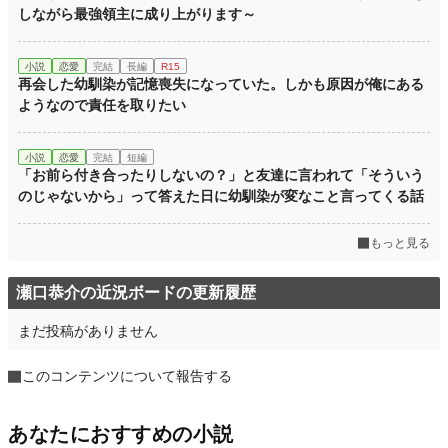
しながら最強領主に成り上がります～
小説
恋愛
完結
長編
R15
再会した幼馴染が記憶喪失になっていた。しかも原因が俺にある
ようなので責任を取りたい
小説
恋愛
完結
短編
「お前ら付き合ったりしないの？」と友達に言われて「そういう
のじゃないから」って答えた日に幼馴染が変なこと言ってくる話
もっと見る
瀬口恭介の近況ボードの更新履歴
まだ投稿がありません
このコンテンツについて報告する
あなたにおすすめの小説