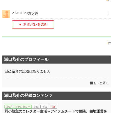
月間ポイント
7 pt (116,421 位)
年間ポイント
371 pt (110,512 位)
カツ丼
︙
2020.03.23
累計ポイント
66,859 pt (38,074 位)
▼ ネタバレを含む
1
件
瀬口恭介のプロフィール
自己紹介の記述はありません
もっと見る
瀬口恭介の登録コンテンツ
小説
ファンタジー
完結
長編
R15
弱小領主のコレクター生活～アイテムチートで冒険、領地運営を