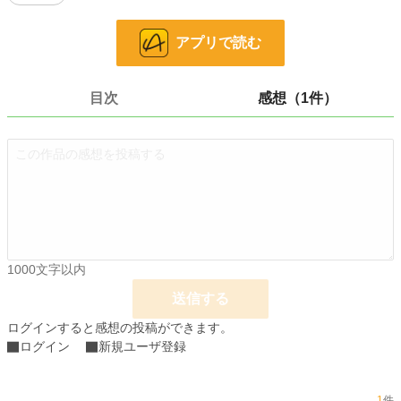
これは、一度勇者としての役目を終えたキールとその仲間たちが自らの心象を探
し求める物語。
アプリで読む
※この作品は小説家になろう、カクヨム、ノベルアップ＋にも投稿しています。
※元勇者のスキル無双からタイトル変更しました。
※24日に最終話更新予定です。
目次
感想（1件）
小説
228,623 位 / 228,623 件
ファンタジー
53,264 位 / 53,264 件
お気に入り
80
24h.ポイント
0 pt
文字数
351,614
1000文字以内
更新日時
2020.09.24 19:05
送信する
初回公開日時
2020.02.01 18:46
ログインすると感想の投稿ができます。
ログイン
新規ユーザ登録
初回完結日時
2020.09.24 19:05
週間ポイント
0 pt (228,623 位)
1
件