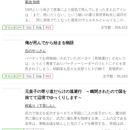
い心で剣と魔法を使いこなします！
ら銀髪の美しい女性が現れた。 「わたしを壊したのは勇者です。
菊池 快晴
そして、あなたこそがわたしの主です」 ラウルの外れ技能【原型
10代という若さで老衰により病気で死んでしまった主人公アイレ
復元】には、壊れた神器を本来の姿へ戻す力があった。 聖剣、神
は 「まだ、死にたくない」という願いの通り異世界転生に成功す
盾、魔導鎧、古代要塞――。 捨てられた神器を直すたび、最強の
る。 同じ病気で亡くなった親友のヴェルネルとレムリもこの世
美少女が仲間になっていく。 これは無能扱いされた修理師が、愛
界いるはずだと アイレは二人を探す旅に出るが、すぐに魔物に襲
文字数：356,422
ファンタジー
完結
長編
R15
の重い神器たちと辺境工房を築き、やがて壊れかけた世界まで修
われてしまう 最初の武器は木の棒！？ そして謎の人物によっ
理してしまう物語。
て明かされるヴェネルとレムリの転生の真実。 何度も心が折れ
そうになりながらも、アイレは剣と魔法を使いこなしながら 困難
俺が死んでから始まる物語
に立ち向かっていく。 チート、ハーレムなしの王道ファンタジ
石のやっさん
ー物語！ 異世界転生は２話目です！ キャラクタ―の魅力を味
わってもらえると嬉しいです。 話の終わりのヒキを重要視して
パーティでお荷物扱いされていたポーター（荷物運び）のセレス
いるので、そこを注目して下さい！ ****** 完結まで必ず続けます
は、とうとう勇者でありパーティーリーダーのリヒトにクビを宣
***** ****** 毎日更新もします ***** 他サイトへ重複投稿してい
告されてしまう。幼馴染も恋人も全部リヒトの物で、居場所がど
ます！
こにもないことは自分でも解っていた。 だが、それでもセレスは
文字数：36,163
ファンタジー
完結
長編
R15
パーティに残りたかったので土下座までしてリヒトに情けなくも
しがみついた。 余りにしつこいセレスに頭に来たリヒトはつい剣
の柄でセレスを殴った…そして、セレスは亡くなった。 そこから
元皇子の寄り道だらけの逃避行 ～幽閉されたので国を
この話は始まる。 セレスには誰にも言った事が無い『秘密』があ
捨てて辺境でゆっくりします～
り、その秘密のせいで、死ぬことは怖く無かった…死から始まる
ファンタジー此処に開幕
桜返り（下昴しん）
武力で領土を拡大するベギラス帝国に二人の皇子がいた。魔法研
究に腐心する兄と、武力に優れ軍を指揮する弟。 二人の父である
皇帝は、軍略会議を軽んじた兄のフェアを断罪する。 帝国は武力
を求めていたのだ。 フェアに一方的に告げられた罪状は、敵前逃