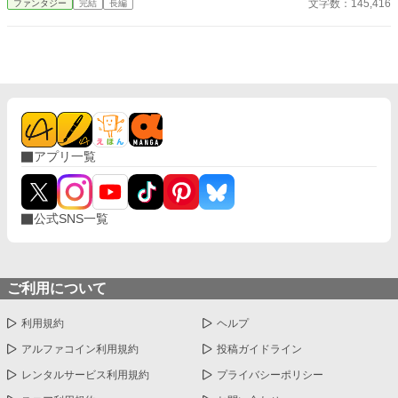
文字数：145,416
ファンタジー
完結
長編
亡。皇帝の第一継承権を持つ皇子の座から一転して、罪人になっ
てしまう。 帝都の片隅にある独房に幽閉されるフェア。 「ここか
ら逃げて、田舎に籠るか」 給仕しか来ないような牢獄で、フェア
は脱出を考えていた。 帝都においてフェアを超える魔法使いはい
ない。そのことを知っているのはごく限られた人物だけだった。
鍵をあけて牢を出ると、給仕に化けた義妹のマトビアが現れる。
「私も連れて行ってください、お兄様」 「いやだ」 止めるフェア
に、強引なマトビア。 なんだかんだでベギラス帝国の元皇子と皇
女の、ゆるすぎる逃亡劇が始まった──。 ※カクヨム様、小説家
アプリ一覧
になろう様でも投稿中。
公式SNS一覧
ご利用について
利用規約
ヘルプ
アルファコイン利用規約
投稿ガイドライン
レンタルサービス利用規約
プライバシーポリシー