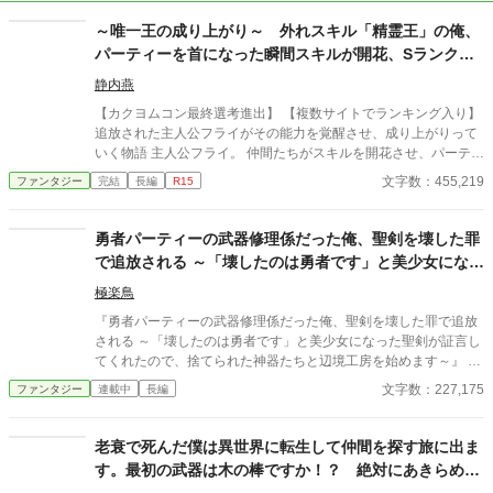
～唯一王の成り上がり～ 外れスキル「精霊王」の俺、
パーティーを首になった瞬間スキルが開花、Sランク冒
険者へと成り上がり、英雄となる
静内燕
【カクヨムコン最終選考進出】 【複数サイトでランキング入り】
追放された主人公フライがその能力を覚醒させ、成り上がりって
いく物語 主人公フライ。 仲間たちがスキルを開花させ、パーティ
ーがSランクまで昇華していく中、彼が与えられたスキルは「精
文字数：455,219
ファンタジー
完結
長編
R15
霊王」という伝説上の生き物にしか対象にできない使用用途が限
られた外れスキルだった。 フライはダンジョンの案内役や、料
理、周囲の加護、荷物持ちなど、あらゆる雑用を喜んでこなして
勇者パーティーの武器修理係だった俺、聖剣を壊した罪
いた。 外れスキルの自分でも、仲間達の役に立てるからと。 しか
で追放される ～「壊したのは勇者です」と美少女になっ
しその奮闘ぶりは、恵まれたスキルを持つ仲間たちからは認めら
た聖剣が証言してくれたので、捨てられた
れず、毎日のように不当な扱いを受ける日々。 そしてとうとうダ
極楽鳥
ンジョンの中でパーティーからの追放を宣告されてしまう。 「お
『勇者パーティーの武器修理係だった俺、聖剣を壊した罪で追放
前みたいなゴミの変わりはいくらでもいる」 最後のクエストのダ
される ～「壊したのは勇者です」と美少女になった聖剣が証言し
ンジョンの主は、今までと比較にならないほど強く、歯が立たな
てくれたので、捨てられた神器たちと辺境工房を始めます～』 あ
い敵だった。 仲間たちは我先に逃亡、残ったのはフライ一人だ
らすじ 勇者パーティーの武器修理係ラウルは、戦えない無能とし
文字数：227,175
ファンタジー
連載中
長編
け。 そこでダンジョンの主は告げる、あなたのスキルを待ってい
て仲間から見下されていた。 ある日、ラウルの警告を無視した勇
た。と──。 そして不遇だったスキルがようやく開花し、最強の
者が聖剣を折ってしまう。ところが責任を押しつけられたのはラ
冒険者へとのし上がっていく。 一方、裏方で支えていたフライが
ウルだった。 報酬も名誉も奪われ、パーティーを追放されたラウ
老衰で死んだ僕は異世界に転生して仲間を探す旅に出ま
いなくなったパーティーたちが没落していく物語。 イラスト 卯
ルは、処分されることになった聖剣だけを引き取って辺境へ向か
す。最初の武器は木の棒ですか！？ 絶対にあきらめな
月凪沙様より
う。 廃村の鍛冶場で折れた聖剣を修理すると、まばゆい光の中か